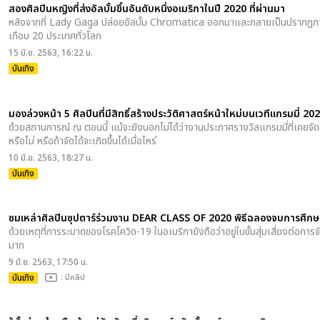
สองศิลปินหญิงที่ส่งอัลบั้มขึ้นอันดับหนึ่งอเมริกาในปี 2020 ที่ผ่านมา
หลังจากที่ Lady Gaga ปล่อยอัลบั้ม Chromatica ออกมาและกลายเป็นปรากฎการ
เกือบ 20 ประเทศทั่วโลก
15 มิ.ย. 2563, 16:22 น.
บันเทิง
มองล่วงหน้า 5 ศิลปินที่มีสิทธิ์สร้างประวัติศาสตร์หน้าใหม่บนเวทีแกรมมี่ 20
ด้วยสถานการณ์ ณ ตอนนี้ แม้จะยังบอกไม่ได้ว่างานประกาศรางวัลแกรมมี่ที่เคยจัดขึ
หรือไม่ หรือถ้าจัดได้จะเกิดขึ้นได้เมื่อไหร่
10 มิ.ย. 2563, 18:27 น.
บันเทิง
ชมเหล่าศิลปินซุปตาร์ร่วมงาน DEAR CLASS OF 2020 พิธีฉลองจบการศึก
ด้วยเหตุที่การระบาดของโรคโควิด-19 ในอเมริกายังถือว่าอยู่ในขั้นสุ่มเสี่ยงต่อการ
มาก
9 มิ.ย. 2563, 17:50 น.
บันเทิง
: มีคลิป