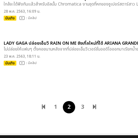
ใกล้จะได้ฟังกันแล้วสำหรับอัลบั้ม Chromatica งานชุดที่หกของซูเปอร์สตาร์สา
28 พ.ค. 2563, 16:09 น.
บันเทิง
: มีคลิป
LADY GAGA ปล่อยเอ็มวี RAIN ON ME ซิงเกิ้ลใหม่ที่ได้ ARIANA GRAND
ไม่ปล่อยให้แฟนๆ ตั้งคอยนานหลังจากที่ปล่อยเอ็มวีเวอร์ชั่นออดิโอออกมาเรียกน้ำย
23 พ.ค. 2563, 18:11 น.
บันเทิง
: มีคลิป
1
2
3