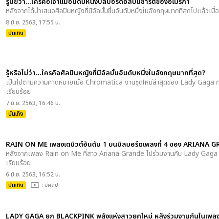
รู้มั้ยว่า...ใครคือเจ้าแม่อันดับหนึ่งบิลบอร์ดอัลบั้มชาร์ตของอเมริกา
หลังจากได้นำเสนอศิลปินหญิงที่มีอัลบั้มขึ้นอันดับหนึ่งในอังกฤษมากที่สุดไปแล้วเมื่อ
8 มิ.ย. 2563, 17:55 น.
บันเทิง
รู้หรือไม่ว่า...ใครคือศิลปินหญิงที่มีอัลบั้มอันดับหนึ่งในอังกฤษมากที่สุด?
เป็นไปตามความคาดหมายเมื่อ Chromatica งานชุดใหม่ล่าสุดของ Lady Gaga ทะยานข
เรียบร้อย
7 มิ.ย. 2563, 16:46 น.
บันเทิง
RAIN ON ME เพลงเดบิวต์อันดับ 1 บนบิลบอร์ดเพลงที่ 4 ของ ARIANA 
หลังจากเพลง Rain on Me ที่สาว Ariana Grande ไปร่วมงานกับ Lady Gaga ขึ้นอ
เรียบร้อย
6 มิ.ย. 2563, 16:52 น.
บันเทิง
: มีคลิป
LADY GAGA ยก BLACKPINK พลังแห่งสาวยุคใหม่ หลังร่วมงานกันในเ