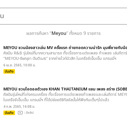
ผลการค้นหา “
Meyou
” ทั้งหมด 9 รายการ
MEYOU ชวนน้องสาวเล่น MV ครั้งแรก ถ่ายทอดความน่ารัก มุมพี่ชายกับน้อ
ศิลปิน R&B รุ่นใหม่ที่มากความสามารถ ทั้งเรื่องการแต่งเพลง ทำเพลง เล่นกีตา
“MEYOU-ชิษณุชา ตันติเมธ” จากค่ายไวท์มิวสิก ในเครือจีเอ็มเอ็ม แกรมมี่ฯ
6 เม.ย. 2565, 10:00 น.
บันเทิง
MEYOU ชวนไอดอลตัวเอง KHAN THAITANIUM แจม เพลง สร่าง (SOBE
ศิลปินรุ่นใหม่ที่เก่งครบเครื่อง ทั้งเรื่องการแต่งเพลงทำเพลงและเล่นกีตาร์ MEY
ในเครือจีเอ็มเอ็ม แกรมมี่ฯ ที่ได้ปล่อยดิจิทัลอัลบั้มให้ฟังกันเต็มๆไปแล้ว
4 ก.พ. 2565, 16:08 น.
บันเทิง
: มีคลิป