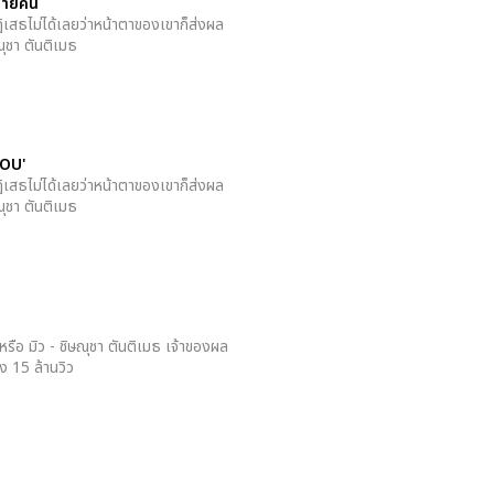
หลายคน
ิเสธไม่ได้เลยว่าหน้าตาของเขาก็ส่งผล
ณุชา ตันติเมธ
YOU'
ิเสธไม่ได้เลยว่าหน้าตาของเขาก็ส่งผล
ณุชา ตันติเมธ
รือ มิว - ชิษณุชา ตันติเมธ เจ้าของผล
ง 15 ล้านวิว