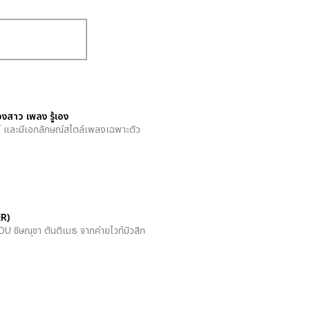
งสาว เพลง รู้เอง
ร์ และมีเอกลักษณ์สไตล์เพลงเฉพาะตัว
R)
OU ชิษณุชา ตันติเมธ จากค่ายไวท์มิวสิก