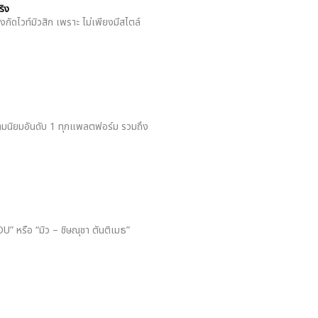
ริง
งกัดไวท์มิวสิก เพราะ ไม่เพียงมีสไตล์
ามนิยมอันดับ 1 ทุกแพลตฟอร์ม รวมถึง
” หรือ “มิว – ชิษณุชา ตันติเมธ”