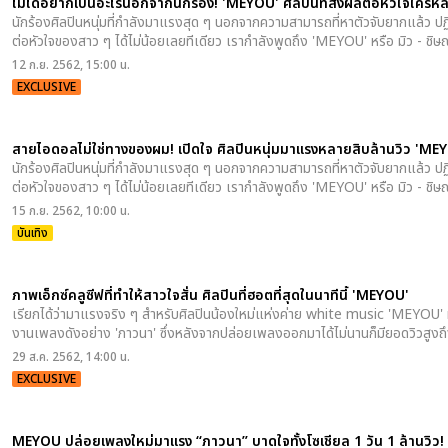
ไม่ได้อยากเป็นอะไรนอกจากนักร้อง! 'MEYOU' ศิลปินที่ส่งผลต่อหัวใจใคร
นักร้องศิลปินหนุ่มที่กำลังมาแรงสุด ๆ นอกจากความสามารถที่หาตัวจับยากแล้ว ปฏ
ต่อหัวใจของสาว ๆ ได้ไม่น้อยเลยทีเดียว เรากำลังพูดถึง 'MEYOU' หรือ มิว - ชิษ
12 ก.ย. 2562, 15:00 น.
EXCLUSIVE
สายไอดอลไม่ใช่ทางของผม! เปิดใจ ศิลปินหนุ่มมาแรงหลายสิบล้านวิว 'ME
นักร้องศิลปินหนุ่มที่กำลังมาแรงสุด ๆ นอกจากความสามารถที่หาตัวจับยากแล้ว ปฏ
ต่อหัวใจของสาว ๆ ได้ไม่น้อยเลยทีเดียว เรากำลังพูดถึง 'MEYOU' หรือ มิว - ชิษ
15 ก.ย. 2562, 10:00 น.
บันเทิง
ภาพเอ็กซ์คลูซีฟที่ทำให้สาวใจสั่น ศิลปินที่ฮอตที่สุดในนาทีนี้ 'MEYOU'
เรียกได้ว่ามาแรงจริง ๆ สำหรับศิลปินน้องใหม่แห่งค่าย white music 'MEYOU' ห
งานเพลงดังอย่าง 'ภาวนา' ซึ่งหลังจากปล่อยเพลงออกมาได้ไม่นานก็มียอดวิวสูงถึ
29 ส.ค. 2562, 14:00 น.
EXCLUSIVE
MEYOU ปล่อยเพลงใหม่มาแรง “ภาวนา” บาดใจทั้งโซเชียล 1 วัน 1 ล้านวิว!