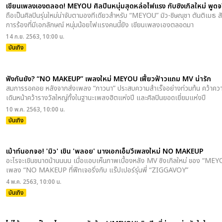
เขียนเพลงเองตลอด! MEYOU ศิลปินหนุ่มสุดหล่อไฟแรง กับซิงเกิลใหม่ พูดจ
ถือเป็นศิลปินรุ่นใหม่น่าจับตามองทีเดียวสำหรับ “MEYOU” มิว-ชิษณุชา ตันติเมธ สั
การร้องที่มีเอกลักษณ์ หนุ่มน้อยไฟแรงคนนี้ยัง เขียนเพลงเองตลอดมา
14 ก.ย. 2563, 10:00 น.
บันเทิง
ฟังกันยัง? “NO MAKEUP” เพลงใหม่ MEYOU เฟี้ยวฟ้าวแถม MV น่ารัก
สมการรอคอย หลังจากส่งเพลง “ภาวนา” ประสบความสำเร็จอย่างท่วมท้น คว้าคว
เดินหน้าคว้ารางวัลใหญ่ทั้งในฐานะเพลงฮิตแห่งปี และศิลปินยอดเยี่ยมแห่งปี
10 พ.ค. 2563, 10:00 น.
บันเทิง
เม้าท์นอกจอ! 'มิว' เขิน 'พลอย' นางเอกเอ็มวีเพลงใหม่ NO MAKEUP
อะไรจะเขินขนาดน้านนนน เมื่อแอบเห็นภาพเบื้องหลัง MV ซิงเกิลใหม่ ของ “MEYOU
เพลง “NO MAKEUP ที่ฟีทเจอริ่งกับ แร๊ปเปอร์รุ่นพี่ “ZIGGAVOY”
4 พ.ค. 2563, 10:00 น.
บันเทิง