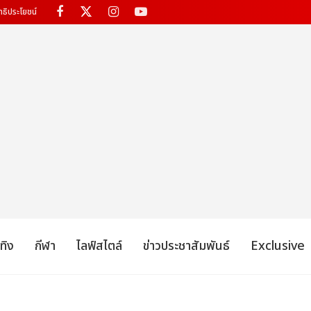
ทธิประโยชน์
เทิง
กีฬา
ไลฟ์สไตล์
ข่าวประชาสัมพันธ์
Exclusive