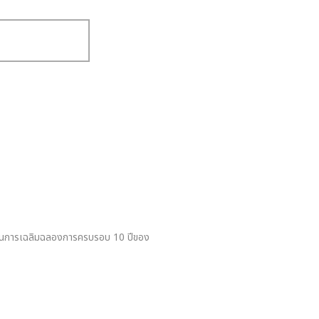
้างในการเฉลิมฉลองการครบรอบ 10 ปีของ