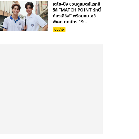
เตโช-ปิง ชวนดูแมตซ์แรกซี
รีส์ “MATCH POINT รักนี้
ต้องเสิร์ฟ” พร้อมชมโชว์
พิเศษ กดบัตร 19...
บันเทิง