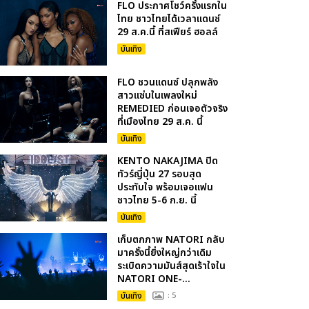
FLO ประกาศโชว์ครั้งแรกใน
ไทย ชาวไทยได้เวลาแดนซ์
29 ส.ค.นี้ ที่สเฟียร์ ฮอลล์
บันเทิง
FLO ชวนแดนซ์ ปลุกพลัง
สาวแซ่บในเพลงใหม่
REMEDIED ก่อนเจอตัวจริง
ที่เมืองไทย 29 ส.ค. นี้
บันเทิง
KENTO NAKAJIMA ปิด
ทัวร์ญี่ปุ่น 27 รอบสุด
ประทับใจ พร้อมเจอแฟน
ชาวไทย 5-6 ก.ย. นี้
บันเทิง
เก็บตกภาพ NATORI กลับ
มาครั้งนี้ยิ่งใหญ่กว่าเดิม
ระเบิดความมันส์สุดเร้าใจใน
NATORI ONE-...
บันเทิง
: 5