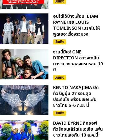
บันเทิง
อุบไต๋ไว้บ้างเพื่อน! LIAM
PAYNE เผย LOUIS
TOMLINSON เบรคไม่ให้
พูดเยอะเรื่องรวมวง
บันเทิง
งานนี้มีเฮ! ONE
DIRECTION อาจจะกลับ
มารวมวงฉลองครบรอบ 10
ปี
บันเทิง
KENTO NAKAJIMA ปิด
ทัวร์ญี่ปุ่น 27 รอบสุด
ประทับใจ พร้อมเจอแฟน
ชาวไทย 5-6 ก.ย. นี้
บันเทิง
DAVID BYRNE คิกออฟ
ทัวร์คอนเสิร์ตในเอเชีย แฟน
ชาวไทยเจอกัน 10 ส.ค.นี้