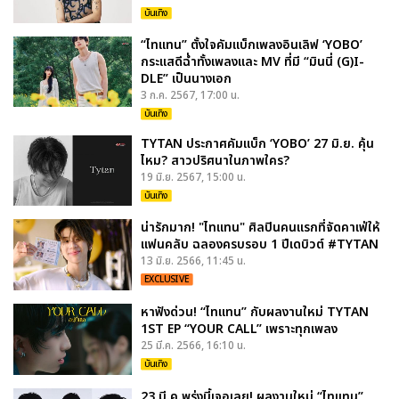
บันเทิง
“ไทแทน” ตั้งใจคัมแบ็กเพลงอินเลิฟ ‘YOBO’
กระแสดีฉ่ำทั้งเพลงและ MV ที่มี “มินนี่ (G)I-
DLE” เป็นนางเอก
3 ก.ค. 2567, 17:00 น.
บันเทิง
TYTAN ประกาศคัมแบ็ก ‘YOBO’ 27 มิ.ย. คุ้น
ไหม? สาวปริศนาในภาพใคร?
19 มิ.ย. 2567, 15:00 น.
บันเทิง
น่ารักมาก! "ไทแทน" ศิลปินคนแรกที่จัดคาเฟ่ให้
แฟนคลับ ฉลองครบรอบ 1 ปีเดบิวต์ #TYTAN
13 มิ.ย. 2566, 11:45 น.
EXCLUSIVE
หาฟังด่วน! “ไทแทน” กับผลงานใหม่ TYTAN
1ST EP “YOUR CALL” เพราะทุกเพลง
25 มี.ค. 2566, 16:10 น.
บันเทิง
23 มี.ค.พรุ่งนี้เจอเลย! ผลงานใหม่ “ไทแทน”