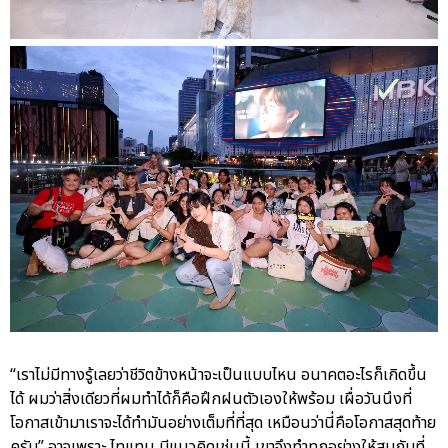
“เราไม่มีทางรู้เลยว่าชีวิตข้างหน้าจะเป็นแบบไหน อนาคตอะไรก็เกิดขึ้น
ได้ ผมว่าสิ่งเดียวที่ผมทำได้ก็คือฝึกฝนตัวเองให้พร้อม เผื่อวันนึงที่
โอกาสเข้ามาเราจะได้ทำมันอย่างเต็มที่ที่สุด เหมือนว่านี่คือโอกาสสุดท้าย
ครับ” อาจเพราะ ไทแทน มีแนวคิดเช่นนี้ เขาจึงทำทุกอย่างให้สมกับที่