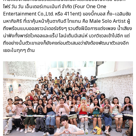
โฟร์ วัน วัน เอ็นเตอร์เทนเม้นท์ จำกัด (Four One One
Entertainment Co.,Ltd. หรือ 411ent) ของบิ๊กบอส กึ้ง–เฉลิมชัย
มหากิจศิริ ที่เราคุ้นหน้าคุ้นตากันดี ไทแทน คือ Male Solo Artist ผู้
ถึงพร้อมแบบออลราวน์เดอร์จริงๆ รวบตึงฝีมือการแต่งเพลง น้ำเสียง
น่าฟังทั้งพาร์ตโวคอลและแร็ป ไลน์เต้นมีเสน่ห์ บวกวิชวลเข้าไปอีก แต่
ถึงอย่างนั้นตัวเขาเองก็ยังคงถ่อมตัวเสมอว่ายังต้องพัฒนาตัวเองอีก
เยอะในทุกๆ ด้าน