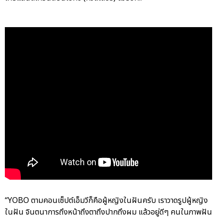
“YOBO ตามคอนเซ็ปต์เอ็มวีก็คือผู้หญิงในฝันครับ เราวาดรูปผู้หญิง
ในฝัน จินตนาการถึงหน้าถึงตาถึงปากถึงผม แล้วอยู่ดีๆ คนในภาพฝัน