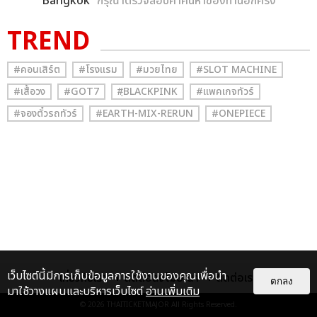
Bangkok
” กรุณาตรวจสอบคำค้นหาของท่านอีกครั้ง
TREND
#คอนเสิร์ต
#โรงแรม
#มวยไทย
#SLOT MACHINE
#เสื้อวง
#GOT7
#ฺBLACKPINK
#แพคเกจทัวร์
#จองตั๋วรถทัวร์
#EARTH-MIX-RERUN
#ONEPIECE
เว็บไซต์นี้มีการเก็บข้อมูลการใช้งานของคุณเพื่อนำ
เกี่ยวกับเรา
ติดต่อลงโฆษณา
ติดต่อเรา
ตกลง
มาใช้วางแผนและบริหารเว็บไซต์
อ่านเพิ่มเติม
© 2026
THAITICKETMAJOR
All Rights Reserved.