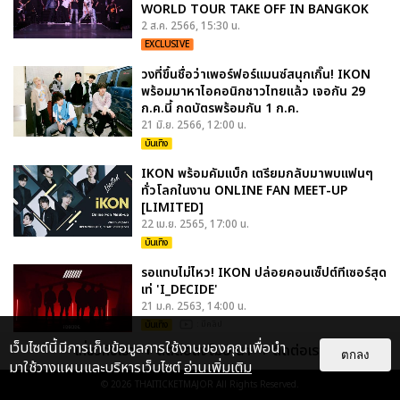
WORLD TOUR TAKE OFF IN BANGKOK
2 ส.ค. 2566, 15:30 น.
EXCLUSIVE
วงที่ขึ้นชื่อว่าเพอร์ฟอร์แมนซ์สนุกเกิ๊น! IKON
พร้อมมาหาไอคอนิกชาวไทยแล้ว เจอกัน 29
ก.ค.นี้ กดบัตรพร้อมกัน 1 ก.ค.
21 มิ.ย. 2566, 12:00 น.
บันเทิง
IKON พร้อมคัมแบ็ก เตรียมกลับมาพบแฟนๆ
ทั่วโลกในงาน ONLINE FAN MEET-UP
[LIMITED]
22 เม.ย. 2565, 17:00 น.
บันเทิง
รอแทบไม่ไหว! IKON ปล่อยคอนเซ็ปต์ทีเซอร์สุด
เท่ 'I_DECIDE'
21 ม.ค. 2563, 14:00 น.
บันเทิง
: มีคลิป
เว็บไซต์นี้มีการเก็บข้อมูลการใช้งานของคุณเพื่อนำ
เกี่ยวกับเรา
ติดต่อลงโฆษณา
ติดต่อเรา
ตกลง
มาใช้วางแผนและบริหารเว็บไซต์
อ่านเพิ่มเติม
© 2026
THAITICKETMAJOR
All Rights Reserved.