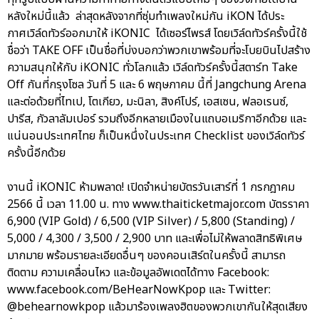
หลังใหม่นี้แล้ว ล่าสุดหลังจากที่ซุ่มทำเพลงใหม่กัน iKON ได้ประ
กาศเวิล์ดทัวร์ออกมาให้ iKONIC ได้เซอร์ไพรส์ โดยเวิล์ดทัวร์ครั้งนี้ใช้
ชื่อว่า TAKE OFF เป็นชื่อที่บ่งบอกว่าพวกเขาพร้อมที่จะโบยบินไปสร้าง
ความสนุกให้กับ iKONIC ทั่วโลกแล้ว เวิล์ดทัวร์ครั้งนี้สตาร์ท Take
Off กันที่กรุงโซล วันที่ 5 และ 6 พฤษภาคม นี้ที่ Jangchung Arena
และต่อด้วยที่ไทเป, โตเกียว, มะนิลา, สิงค์โปร์, เอสเซน, ฟลอเรนซ์,
ปารีส, กัวลาลัมเปอร์ รวมถึงอีกหลายเมืองในแถบอเมริกาอีกด้วย และ
แน่นอนประเทศไทย ก็เป็นหนึ่งในประเทศ Checklist ของเวิล์ดทัวร์
ครั้งนี้อีกด้วย
งานนี้ iKONIC ห้ามพลาด! เปิดจำหน่ายบัตรวันเสาร์ที่ 1 กรกฎาคม
2566 นี้ เวลา 11.00 น. ทาง www.thaiticketmajor.com บัตรราคา
6,900 (VIP Gold) / 6,500 (VIP Silver) / 5,800 (Standing) /
5,000 / 4,300 / 3,500 / 2,900 บาท และเพื่อไม่ให้พลาดสิทธิพิเศษ
มากมาย พร้อมรายละเอียดอื่นๆ ของคอนเสิร์ตในครั้งนี้ สามารถ
ติดตาม ความเคลื่อนไหว และข้อมูลอัพเดตได้ทาง Facebook:
www.facebook.com/BeHearNowKpop และ Twitter:
@behearnowkpop แล้วมาร้องเพลงฮิตของพวกเขากันให้สุดเสียง