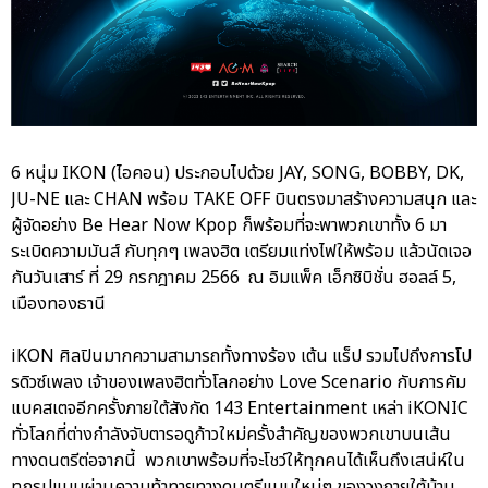
6 หนุ่ม IKON (ไอคอน) ประกอบไปด้วย JAY, SONG, BOBBY, DK,
JU-NE และ CHAN พร้อม TAKE OFF บินตรงมาสร้างความสนุก และ
ผู้จัดอย่าง Be Hear Now Kpop ก็พร้อมที่จะพาพวกเขาทั้ง 6 มา
ระเบิดความมันส์ กับทุกๆ เพลงฮิต เตรียมแท่งไฟให้พร้อม แล้วนัดเจอ
กันวันเสาร์ ที่ 29 กรกฎาคม 2566 ณ อิมแพ็ค เอ็กซิบิชั่น ฮอลล์ 5,
เมืองทองธานี
iKON ศิลปินมากความสามารถทั้งทางร้อง เต้น แร็ป รวมไปถึงการโป
รดิวซ์เพลง เจ้าของเพลงฮิตทั่วโลกอย่าง Love Scenario กับการคัม
แบคสเตจอีกครั้งภายใต้สังกัด 143 Entertainment เหล่า iKONIC
ทั่วโลกที่ต่างกำลังจับตารอดูก้าวใหม่ครั้งสำคัญของพวกเขาบนเส้น
ทางดนตรีต่อจากนี้ พวกเขาพร้อมที่จะโชว์ให้ทุกคนได้เห็นถึงเสน่ห์ใน
ทุกรูปแบบผ่านความท้าทายทางดนตรีแบบใหม่ๆ ของวงภายใต้บ้าน