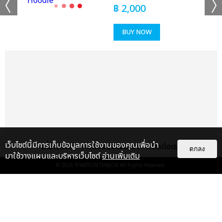
เเท็กที่เกี่ยวข้อง :
฿
2,000
IKON
2023 IKON WORLD TOUR TAKE OFF IN BANGKOK
BUY NOW
แชร์ :
SHARE
TWEET
LINE
เว็บไซต์นี้มีการเก็บข้อมูลการใช้งานของคุณเพื่อนำ
เกี่ยวกับเรา
ติดต่อลงโฆษณา
ติดต่อเรา
ตกลง
มาใช้วางแผนและบริหารเว็บไซต์
อ่านเพิ่มเติม
© 2026
THAITICKETMAJOR
All Rights Reserved.
เรื่อง
แนะนำ