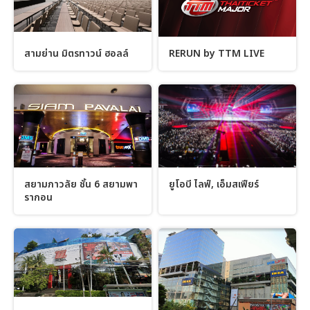
สามย่าน มิตรทาวน์ ฮอลล์
RERUN by TTM LIVE
สยามภาวลัย ชั้น 6 สยามพา
ยูโอบี ไลฟ์, เอ็มสเฟียร์
รากอน