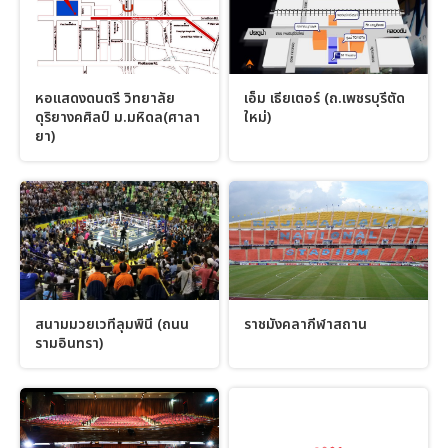
หอแสดงดนตรี วิทยาลัย
เอ็ม เธียเตอร์ (ถ.เพชรบุรีตัด
ดุริยางคศิลป์ ม.มหิดล(ศาลา
ใหม่)
ยา)
สนามมวยเวทีลุมพินี (ถนน
ราชมังคลากีฬาสถาน
รามอินทรา)