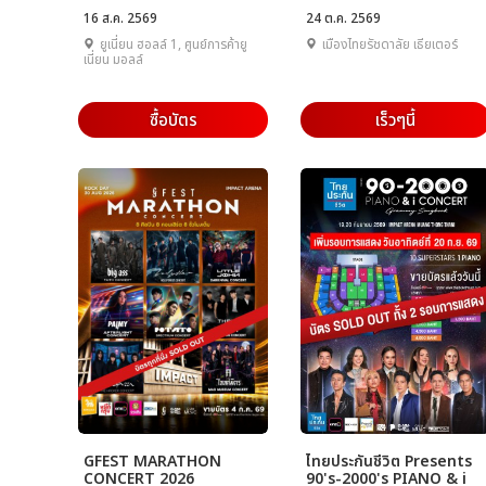
16 ส.ค. 2569
24 ต.ค. 2569
ยูเนี่ยน ฮอลล์ 1, ศูนย์การค้ายู
เมืองไทยรัชดาลัย เธียเตอร์
เนี่ยน มอลล์
ซื้อบัตร
เร็วๆนี้
GFEST MARATHON
ไทยประกันชีวิต Presents
CONCERT 2026
90's-2000's PIANO & i