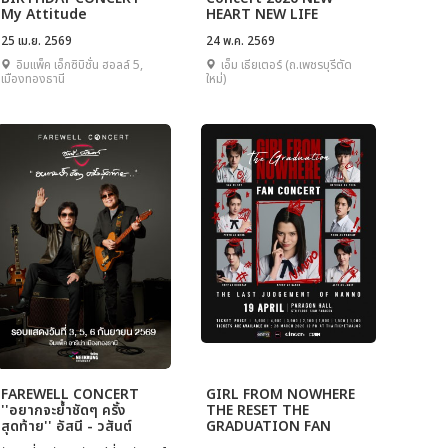
My Attitude
HEART NEW LIFE
25 เม.ย. 2569
24 พ.ค. 2569
อิมแพ็ค เอ็กซิบิชั่น ฮอลล์ 5,
เอ็ม เธียเตอร์ (ถ.เพชรบุรีตัด
เมืองทองธานี
ใหม่)
FAREWELL CONCERT
GIRL FROM NOWHERE
''อยากจะย้ำชัดๆ ครั้ง
THE RESET THE
สุดท้าย'' อัสนี - วสันต์
GRADUATION FAN
CONCERT