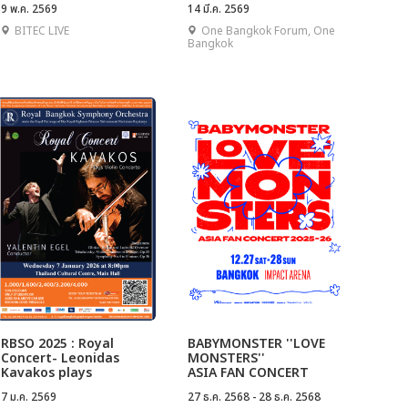
9 พ.ค. 2569
14 มี.ค. 2569
BITEC LIVE
One Bangkok Forum, One
Bangkok
RBSO 2025 : Royal
BABYMONSTER ''LOVE
Concert- Leonidas
MONSTERS''
Kavakos plays
ASIA FAN CONCERT
Tchaikovsky's Violin
2025 IN BANGKOK
7 ม.ค. 2569
27 ธ.ค. 2568 - 28 ธ.ค. 2568
Concerto