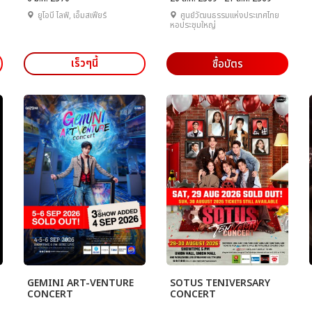
ยูโอบี ไลฟ์, เอ็มสเฟียร์
ศูนย์วัฒนธรรมแห่งประเทศไทย
หอประชุมใหญ่
เร็วๆนี้
ซื้อบัตร
GEMINI ART-VENTURE
SOTUS TENIVERSARY
CONCERT
CONCERT