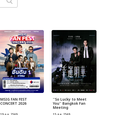
MSIG FAN FEST
''So Lucky to Meet
CONCERT 2026
You'' Bangkok Fan
Meeting
19 ก.ย. 2569
15 ส.ค. 2569