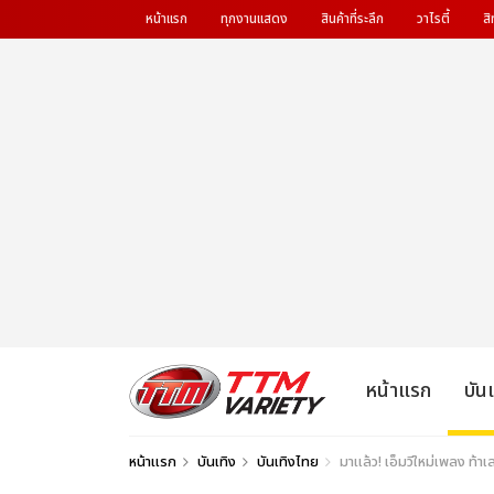
หน้าแรก
ทุกงานแสดง
สินค้าที่ระลึก
วาไรตี้
สิ
หน้าแรก
บัน
หน้าแรก
บันเทิง
บันเทิงไทย
มาแล้ว! เอ็มวีใหม่เพลง ท้