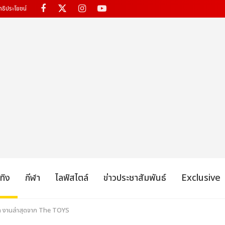
ทธิประโยชน์
เทิง
กีฬา
ไลฟ์สไตล์
ข่าวประชาสัมพันธ์
Exclusive
าเล งานล่าสุดจาก The TOYS