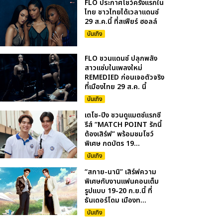
FLO ประกาศโชว์ครั้งแรกใน
ไทย ชาวไทยได้เวลาแดนซ์
29 ส.ค.นี้ ที่สเฟียร์ ฮอลล์
บันเทิง
FLO ชวนแดนซ์ ปลุกพลัง
สาวแซ่บในเพลงใหม่
REMEDIED ก่อนเจอตัวจริง
ที่เมืองไทย 29 ส.ค. นี้
บันเทิง
เตโช-ปิง ชวนดูแมตซ์แรกซี
รีส์ “MATCH POINT รักนี้
ต้องเสิร์ฟ” พร้อมชมโชว์
พิเศษ กดบัตร 19...
บันเทิง
“สกาย-นานิ” เสิร์ฟความ
พิเศษกับงานแฟนคอนเต็ม
รูปแบบ 19-20 ก.ย.นี้ ที่
ธันเดอร์โดม เมืองท...
บันเทิง