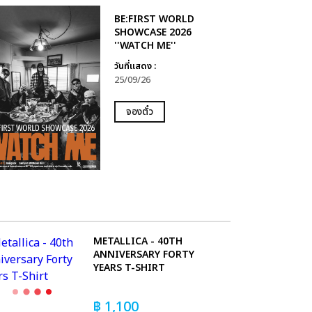
BE:FIRST WORLD
SHOWCASE 2026
''WATCH ME''
วันที่แสดง :
25/09/26
จองตั๋ว
METALLICA - 40TH
ANNIVERSARY FORTY
YEARS T-SHIRT
฿
1,100