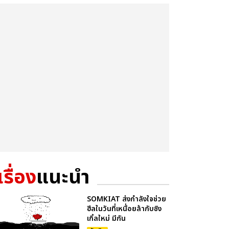
เรื่อง
แนะนำ
SOMKIAT ส่งกำลังใจช่วย
ฮีลในวันที่เหนื่อยล้ากับซิง
เกิ้ลใหม่ มีกัน