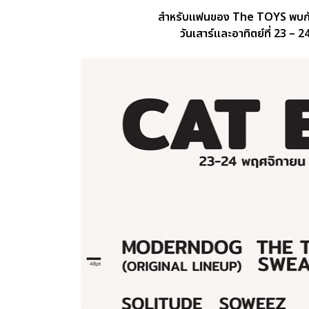
สำหรับแฟนของ The TOYS พบกับ
วันเสาร์และอาทิตย์ที่ 23 – 2