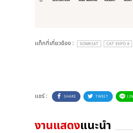
เเท็กที่เกี่ยวข้อง :
SOMKIAT
CAT EXPO 6
แชร์ :
SHARE
TWEET
LI
งานแสดง
แนะนำ