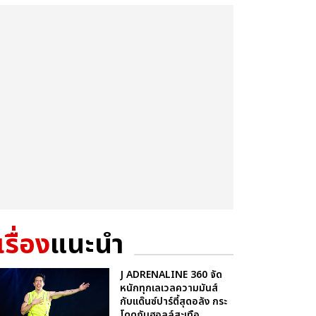
เรื่อง
แนะนำ
J ADRENALINE 360 จัด
หนักทุกเลเวลความมันส์
กับแด๊นซ์ปาร์ตี้สุดอลัง กระ
โดดกันฮอลล์สะเทือ...