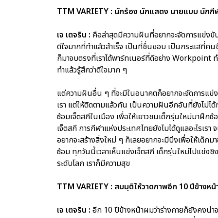
TTM VARIETY : นักร้อง นักแสดง นายแบบ นักกีฬา
เจ เตจริน :
คือล่าสุดมีความฝันที่อยากจะจัดการแข่งข
ดีใจมากที่ทำแล้วสำเร็จ เป็นที่ชื่นชอบ เป็นกระแสที่ค
ก็มาจบตรงที่เราได้พาร์ทเนอร์ที่ดีอย่าง Workpoint 
ทำแล้วรู้สึกว่าดีใจมาก ๆ
แต่ความฝันอื่น ๆ ที่จะมีในอนาคตก็อยากจะจัดการแข
เรา แต่ให้ติดตามแล้วกัน เป็นความฝันอีกอันที่ยังไม่
ซ้อมเจ็ตสกีในเมือง เพื่อให้เยาวชนเด็กรุ่นใหม่มาฝึกซ้
เจ็ตสกี การกีฬาแห่งประเทศไทยยังไมได้ดูแลอะไรเรา จนเ
อยากจะสร้างสิ่งใหม่ ๆ ก็เลยอยากจะมีบึงเพื่อให้เด็กม
ซ้อม ทุกวันนี้เวลาเห็นแข่งเจ็ตสกี เด็กรุ่นใหม่ไปแข
ระดับโลก เราก็มีความสุข
TTM VARIETY : สมมุติให้วาดภาพอีก 10 ปีข้างหน้า 
เจ เตจริน :
อีก 10 ปีข้างหน้าผมว่าร่างกายก็ยังคงน่าจะ