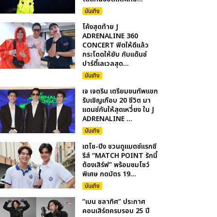
บันเทิง
โค้งสุดท้าย J
ADRENALINE 360
CONCERT ฟิตให้ดีแล้ว
กระโดดให้ยับ กับแด๊นซ์
ปาร์ตี้เลเวลสุด...
บันเทิง
เจ เจตริน เตรียมขนทัพแขก
รับเชิญเกือบ 20 ชีวิต มา
แดนซ์กันให้สุดเหวี่ยง ใน J
ADRENALINE ...
บันเทิง
เตโช-ปิง ชวนดูแมตซ์แรกซี
รีส์ “MATCH POINT รักนี้
ต้องเสิร์ฟ” พร้อมชมโชว์
พิเศษ กดบัตร 19...
บันเทิง
“เบน ชลาทิศ” ประกาศ
คอนเสิร์ตครบรอบ 25 ปี