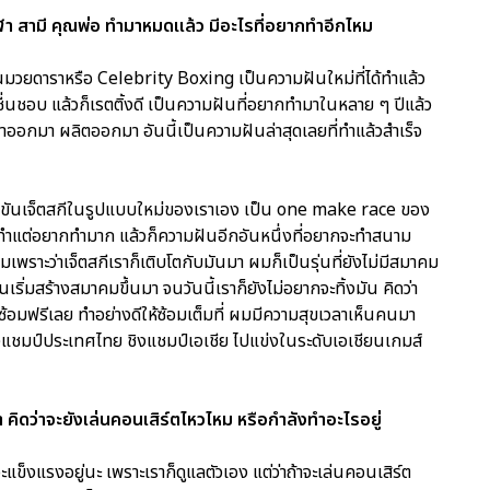
 สามี คุณพ่อ ทำมาหมดแล้ว มีอะไรที่อยากทำอีกไหม
ันมวยดาราหรือ Celebrity Boxing เป็นความฝันใหม่ที่ได้ทำแล้ว
นชื่นชอบ แล้วก็เรตติ้งดี เป็นความฝันที่อยากทำมาในหลาย ๆ ปีแล้ว
ทำออกมา ผลิตออกมา อันนี้เป็นความฝันล่าสุดเลยที่ทำแล้วสำเร็จ
่งขันเจ็ตสกีในรูปแบบใหม่ของเราเอง เป็น one make race ของ
ได้ทำแต่อยากทำมาก แล้วก็ความฝันอีกอันหนึ่งที่อยากจะทำสนาม
อมเพราะว่าเจ็ตสกีเราก็เติบโตกับมันมา ผมก็เป็นรุ่นที่ยังไม่มีสมาคม
ริ่มสร้างสมาคมขึ้นมา จนวันนี้เราก็ยังไม่อยากจะทิ้งมัน คิดว่า
าซ้อมฟรีเลย ทำอย่างดีให้ซ้อมเต็มที่ ผมมีความสุขเวลาเห็นคนมา
่งชิงแชมป์ประเทศไทย ชิงแชมป์เอเชีย ไปแข่งในระดับเอเชียนเกมส์
คิดว่าจะยังเล่นคอนเสิร์ตไหวไหม หรือกำลังทำอะไรอยู่
แข็งแรงอยู่นะ เพราะเราก็ดูแลตัวเอง แต่ว่าถ้าจะเล่นคอนเสิร์ต