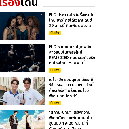
เรื่อง
เด่น
FLO ประกาศโชว์ครั้งแรกใน
ไทย ชาวไทยได้เวลาแดนซ์
29 ส.ค.นี้ ที่สเฟียร์ ฮอลล์
บันเทิง
FLO ชวนแดนซ์ ปลุกพลัง
สาวแซ่บในเพลงใหม่
REMEDIED ก่อนเจอตัวจริง
ที่เมืองไทย 29 ส.ค. นี้
บันเทิง
เตโช-ปิง ชวนดูแมตซ์แรกซี
รีส์ “MATCH POINT รักนี้
ต้องเสิร์ฟ” พร้อมชมโชว์
พิเศษ กดบัตร 19...
บันเทิง
“สกาย-นานิ” เสิร์ฟความ
พิเศษกับงานแฟนคอนเต็ม
รูปแบบ 19-20 ก.ย.นี้ ที่
ธันเดอร์โดม เมืองท...