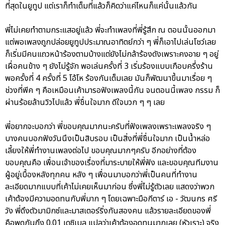
ที่สุดในยูทูป แต่เราก็ทำเต็มที่แล้วก็คิดว่าแค่ไหนก็แค่นั้นแล้วกัน
พี่ไม่เคยทำตามกระแสอยู่แล้ว พี่จะทำเพลงที่พี่รู้สึก ณ ตอนนั้นออกมา
แต่พอเพลงถูกปล่อยยูทูปประมาณอาทิตย์กว่า ๆ พี่ก็เอาไปเล่นโชว์เลย
ก็เริ่มมีคนแถวหน้าร้องตามบ้างแต่ยังไม่กล้าร้องดังเพราะคงอาย ๆ อยู่
เผื่อคนข้าง ๆ ยังไม่รู้จัก พอเล่นครั้งที่ 3 เริ่มร้องแบบเกือบครึ่งร้าน
พอครั้งที่ 4 ครั้งที่ 5 โอ้โห ร้องกันเต็มเลย มันก็พัฒนาขึ้นมาเรื่อย ๆ
ช่วงที่พีค ๆ คือเหมือนเค้ามารอฟังเพลงนี้กัน จนตอนนี้เพลง กรรม ก็
ผ่านร้อยล้านวิวไปแล้ว พี่ชื่นใจมาก ดีใจบวก ๆ ๆ เลย
พี่อยากจะบอกว่า พี่ขอบคุณมากนะครับที่ฟังเพลงเพราะเพลงจริง ๆ
บางคนบอกฟังวันนึงเป็นสิบรอบ เป็นสิ่งที่พี่ชื่นใจมาก เป็นน้ำหล่อ
เลี้ยงให้พี่ทำงานเพลงต่อไป ขอบคุณมากๆครับ อีกอย่างที่ต้อง
ขอบคุณคือ เพื่อนเจ้าของเรื่องที่มาระบายให้พี่ฟัง และขอบคุณทีมงาน
ผู้อยู่เบื้องหลังทุกคน หลัง ๆ เพื่อนมาบอกว่าพี่เป็นคนที่ทำงาน
ละเอียดมากแบบที่เค้าไม่เคยเห็นมาก่อน ซึ่งพี่ไม่รู้ตัวเลย แสดงว่าพวก
เค้าต้องมีความอดทนกับพี่มาก ๆ โดยเฉพาะมือกีตาร์ เอ - วัฒนกร ศรี
วัง พี่ดึงตัวมามิกซ์และมาสเตอร์ริ่งกันสองคน แล้วรายละเอียดของพี่
คือพูดกันถึง 0.01 เดซิเบล แปลว่าเค้าต้องอดทนมากเลย (หัวเราะ) จริง