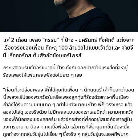
แค่ 2 เดือน เพลง “กรรม” ที่ ป้าง - นครินทร์ กิ่งศักดิ์ แต่งจาก
เรื่องจริงของเพื่อน ก็ทะลุ 100 ล้านวิวไปแบบเจ้าตัวและ ค่ายจี
นี่ เร็คคอร์ดส ต้นสังกัดยังเซอร์ไพรส์
กระแสตอบรับดีเว่อร์ขนาดนี้ ป้าง ถึงกับออกปากว่ามีแรงฮึดที่จะอยู่
ร้องเพลงให้แฟนเพลงฟังต่อไปยาว ๆ เลย
“ก่อนที่จะปล่อยเพลง พี่ก็ได้คุยกับเพื่อน ๆ นักดนตรี เค้าก็บอกว่าตอน
นี้เพลงแร๊ปของพวกวัยรุ่นหรือเพลงลูกทุ่งที่ร้องด้วยภาษาพื้นเมือง
กำลังได้รับความนิยมมาก ๆ อย่าไปหวังมากนะป้าง พี่ก็..จริงเหรอ แล้ว
ลองไปไล่ดู เออจริงด้วย ไม่มีเพลงแบบของเราเลยนี่หว่า ความคาดหวัง
ของพี่ก็น้อยลงเยอะเลยครับ แล้วอีกอย่างที่พี่คิดอยู่เสมอคือเราอยู่ใน
วงการมานาน น้อง ๆ คงเบื่อพี่แล้ว แล้วการที่พี่อายุมากขึ้นมันจะยิ่ง
ถูกถ่างจากกลุ่มวัยรุ่นไปเรื่อย ๆ ซึ่งจริง ๆ กลุ่มวัยรุ่นจะแอคทีฟมาก