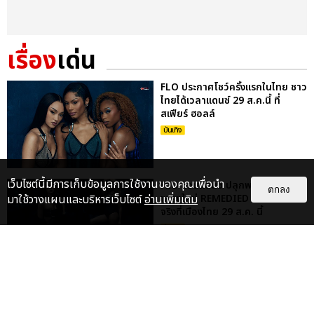
เรื่อง
เด่น
FLO ประกาศโชว์ครั้งแรกในไทย ชาว
ไทยได้เวลาแดนซ์ 29 ส.ค.นี้ ที่
สเฟียร์ ฮอลล์
บันเทิง
เว็บไซต์นี้มีการเก็บข้อมูลการใช้งานของคุณเพื่อนำ
FLO ชวนแดนซ์ ปลุกพลังสาวแซ่บใน
ตกลง
มาใช้วางแผนและบริหารเว็บไซต์
อ่านเพิ่มเติม
เพลงใหม่ REMEDIED ก่อนเจอตัว
จริงที่เมืองไทย 29 ส.ค. นี้
บันเทิง
KENTO NAKAJIMA ปิดทัวร์ญี่ปุ่น
27 รอบสุดประทับใจ พร้อมเจอแฟน
ชาวไทย 5-6 ก.ย. นี้