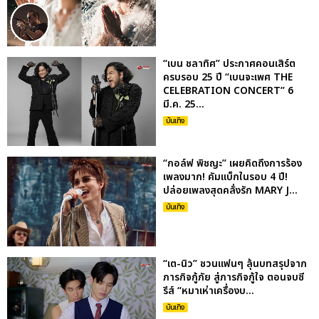
“เบน ชลาทิศ” ประกาศคอนเสิร์ต
ครบรอบ 25 ปี “เบนจะเพศ THE
CELEBRATION CONCERT” 6
มี.ค. 25...
บันเทิง
“กอล์ฟ พิชญะ” เผยคิดถึงการร้อง
เพลงมาก! คัมแบ็กในรอบ 4 ปี!
ปล่อยเพลงสุดคลั่งรัก MARY J...
บันเทิง
“เต-นิว” ชวนแฟนๆ ลุ้นบทสรุปจาก
ภารกิจกู้ภัย สู่ภารกิจกู้ใจ ตอนจบซี
รีส์ “หมาเห่าเครื่องบ...
บันเทิง