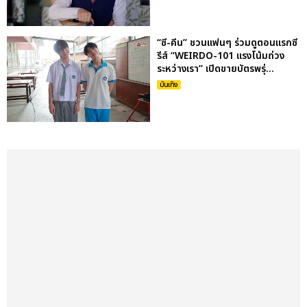
“ซี-คีน” ชวนแฟนๆ ร่วมดูตอนแรกซี
รีส์ “WEIRDO-101 แรงโน้มถ่วง
ระหว่างเรา” เปิดขายบัตรพรุ่...
บันเทิง