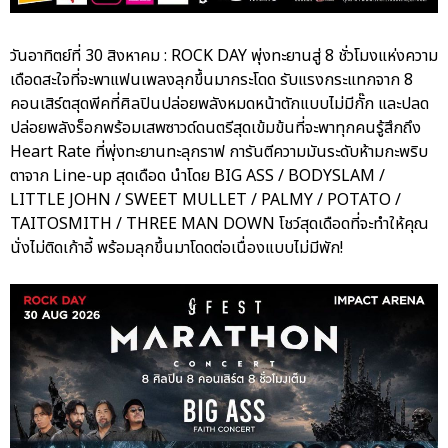
วันอาทิตย์ที่ 30 สิงหาคม : ROCK DAY พุ่งทะยานสู่ 8 ชั่วโมงแห่งความ
เดือดสะใจที่จะพาแฟนเพลงลุกขึ้นมากระโดด รับแรงกระแทกจาก 8
คอนเสิร์ตสุดพีคที่ศิลปินปล่อยพลังหมดหน้าตักแบบไม่มีกั๊ก และปลด
ปล่อยพลังร็อกพร้อมเสพซาวด์ดนตรีสุดเข้มข้นที่จะพาทุกคนรู้สึกถึง
Heart Rate ที่พุ่งทะยานทะลุกราฟ การันตีความมันระดับห้ามกะพริบ
ตาจาก Line-up สุดเดือด นำโดย BIG ASS / BODYSLAM /
LITTLE JOHN / SWEET MULLET / PALMY / POTATO /
TAITOSMITH / THREE MAN DOWN โชว์สุดเดือดที่จะทำให้คุณ
นั่งไม่ติดเก้าอี้ พร้อมลุกขึ้นมาโดดต่อเนื่องแบบไม่มีพัก!