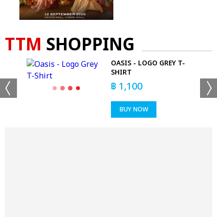
TTM
SHOPPING
 -
OASIS - LOGO GREY T-
SHIRT
฿
1,100
BUY NOW