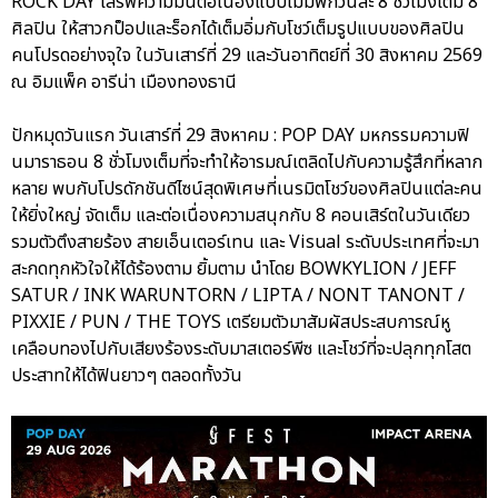
ROCK DAY เสิร์ฟความมันต่อเนื่องแบบไม่มีพักวันละ 8 ชั่วโมงเต็ม 8
ศิลปิน ให้สาวกป็อปและร็อกได้เต็มอิ่มกับโชว์เต็มรูปแบบของศิลปิน
คนโปรดอย่างจุใจ ในวันเสาร์ที่ 29 และวันอาทิตย์ที่ 30 สิงหาคม 2569
ณ อิมแพ็ค อารีน่า เมืองทองธานี
ปักหมุดวันแรก วันเสาร์ที่ 29 สิงหาคม : POP DAY มหกรรมความฟิ
นมาราธอน 8 ชั่วโมงเต็มที่จะทำให้อารมณ์เตลิดไปกับความรู้สึกที่หลาก
หลาย พบกับโปรดักชันดีไซน์สุดพิเศษที่เนรมิตโชว์ของศิลปินแต่ละคน
ให้ยิ่งใหญ่ จัดเต็ม และต่อเนื่องความสนุกกับ 8 คอนเสิร์ตในวันเดียว
รวมตัวตึงสายร้อง สายเอ็นเตอร์เทน และ Visual ระดับประเทศที่จะมา
สะกดทุกหัวใจให้ได้ร้องตาม ยิ้มตาม นำโดย BOWKYLION / JEFF
SATUR / INK WARUNTORN / LIPTA / NONT TANONT /
PIXXIE / PUN / THE TOYS เตรียมตัวมาสัมผัสประสบการณ์หู
เคลือบทองไปกับเสียงร้องระดับมาสเตอร์พีซ และโชว์ที่จะปลุกทุกโสต
ประสาทให้ได้ฟินยาวๆ ตลอดทั้งวัน