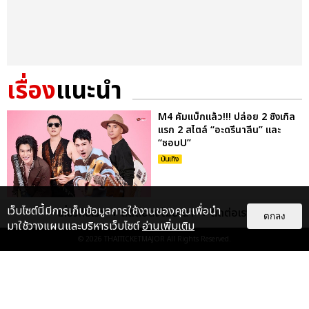
เรื่อง
แนะนำ
M4 คัมแบ็กแล้ว!!! ปล่อย 2 ซิงเกิล
แรก 2 สไตล์ “อะดรีนาลีน” และ
“ชอบU”
บันเทิง
เว็บไซต์นี้มีการเก็บข้อมูลการใช้งานของคุณเพื่อนำ
เกี่ยวกับเรา
ติดต่อลงโฆษณา
ติดต่อเรา
“เต-นิว” ชวนแฟนๆ ลุ้นบทสรุปจาก
ตกลง
มาใช้วางแผนและบริหารเว็บไซต์
อ่านเพิ่มเติม
ภารกิจกู้ภัย สู่ภารกิจกู้ใจ ตอนจบซี
รีส์ “หมาเห่าเครื่องบ...
© 2026
THAITICKETMAJOR
All Rights Reserved.
บันเทิง