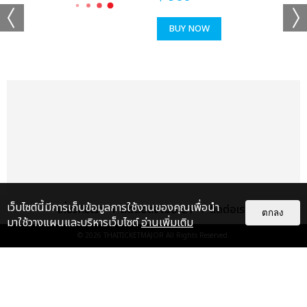
BUY NOW
+59
ดูรูปทั้งหมด
เเท็กที่เกี่ยวข้อง :
POOH PAVEL SECOND DATE FANCON
เว็บไซต์นี้มีการเก็บข้อมูลการใช้งานของคุณเพื่อนำ
เกี่ยวกับเรา
ติดต่อลงโฆษณา
ติดต่อเรา
ตกลง
มาใช้วางแผนและบริหารเว็บไซต์
อ่านเพิ่มเติม
© 2026
THAITICKETMAJOR
All Rights Reserved.
แกลเลอรี
แนะนำ
แชร์ :
SHARE
TWEET
LINE