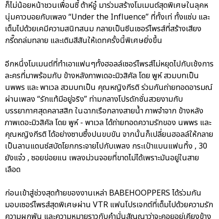
ก็ไม่น้อยหน้าชวนเพื่อนซี้ ต้าห์อู๋ มาร่วมสร้างโมเมนต์สุดพิเศษในลุคห
นุ่มคาวบอยกับเพลง “Under the Influence” ที่ทั้งเท่ ทั้งแซ่บ และ
เต็มไปด้วยเคมีความสนิทสนม กลายเป็นซีนเซอร์ไพรส์ที่สร้างเสียง
กรี๊ดถล่มทลาย และเติมสีสันให้เดทครั้งนี้พิเศษยิ่งขึ้น
อีกหนึ่งโมเมนต์ที่ทำเอาแฟนๆทั้งฮอลล์เซอร์ไพรส์ไม่หยุดไปกับเช้งการ
ละครที่มาพร้อมกับ ข้างหลังภาพเดอะมิวสิคัล โดย พูห์ สวมบทเป็น
นพพร และ พาเวล สวมบทเป็น คุณหญิงกีรติ ร่วมกันถ่ายทอดอารมณ์
ผ่านเพลง “รักแท้มีอยู่จริง” ท่ามกลางโปรดักชั่นสวยงามกับ
บรรยากาศสุดคลาสสิก ในฉากเรือกลางสายน้ำ ภาพจำจาก ข้างหลัง
ภาพเดอะมิวสิคัล โดย พูห์ - พาเวล ได้ถ่ายทอดความรักของ นพพร และ
คุณหญิงกีรติ ได้อย่างซาบซึ้งปนขบขัน จากนั้นก็เปลี่ยนฮอลล์ให้กลาย
เป็นลานแดนซ์สบัดโยกกระจายไปกับเพลง กระเป๋าแบนแฟนทิ้ง , 30
ยังแจ๋ว , ซอยข่อยแน เพลงม่วนจอยที่ขาดไม่ได้เพราะมันอยู่ในสาย
เลือด
ก่อนเข้าสู่ช่วงสุดท้ายของงานเหล่า BABEHOOPPERS ได้ร่วมกัน
มอบเซอร์ไพรส์สุดพิเศษผ่าน VTR แฟนโปรเจกต์ที่เต็มไปด้วยความรัก
ความผูกพัน และความหมายราวกับคำมั่นสัญญาว่าจะคอยอยู่เคียงข้าง