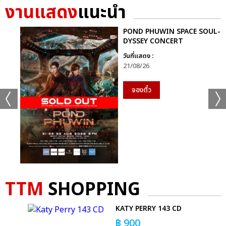
งานแสดง
แนะนำ
POND PHUWIN SPACE SOUL-
อัลบั้ม
รูป
DYSSEY CONCERT
วันที่แสดง :
21/08/26
จองตั๋ว
TTM
SHOPPING
 T-
KATY PERRY 143 CD
฿
900