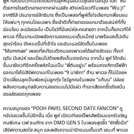
พูห์ กลับขึ้นเวทีในโชว์เดี่ยวกับลุคหนุ่มจีนในชุดสีขาวละมุน เปิด ซีน
ด้วยการโรยตัวกลางอากาศผ่านสลิง สวิงเหนือเวทีในเพลง “Wu Ji”
จากซีรีส์ ปรมาจารย์ลัทธิมาร ซึ่งเป็นเพลงที่พูห์ตั้งใจเลือกมาเพื่อมอบ
ให้แฟนๆ ทุกคนโดยเฉพาะ ซึ่งเจ้าตัวก็ถ่ายทอดออกมาด้วยเสน่ห์ที่ทั้ง
อ่อนโยน ละเมียดละไม เป็นโชว์ที่มีเสน่ห์สะกดสายตา จากนั้นก็ยกเวทีให้
พาเวล ที่ขึ้นมาระเบิดพลังความฮอตแบบเต็มแม็กซ์ มาพร้อมสเต็ปเต้น
สุดเร่าร้อน จังหวะแร็ปที่เร้าใจ และอินเนอร์จัดเต็มในเพลง
“Mommae” เพลงที่สะท้อนตัวตนของพาเวลได้อย่างชัดเจน ทั้งเท่
ดุดัน มีเสน่ห์ และเปี่ยมไปด้วยพลังเอ็นเตอร์เทน จากนั้น พูห์ ได้กลับ
ขึ้นมายึดเวทีอีกครั้งพลิกโฉมเป็น “พี่ตินอยู่วะ” พร้อมควงกีตาร์ไฟฟ้า
ออกมาโซโร่เสิร์ฟความเท่ในเพลง “9 นาฬิกา” ด้าน พาเวล ก็ไม่น้อยห
น้าเปลี่ยนลุคเป็นพ่อหนุ่มลูกทุ่ง โชว์ลูกคอในเพลง “แก้บน” ปล่อย
พลังความสนุกสลับความฮอตแบบไม่มีแผ่ว ทำเอาเสียงกรี๊ดดังสนั่น
ฮอลล์ตลอดทุกเพลง
ความสนุกของ “POOH PAVEL SECOND DATE FANCON” ถู
กอัปเลเวลขึ้นไปอีกขั้น เมื่อ พูห์ เปิดเวทีเซอร์ไพรส์พร้อมแขกรับเชิญ
คนพิเศษ เวฟ ธนภัทร จาก DMD GEN 5 ในเพลงสุดจี๊ด “ซักซี้ดนึง”
เสิร์ฟความสดใส สนุก และพลังความน่ารักแบบเต็มเวที ขณะที่ พาเวล