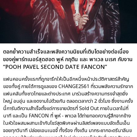
ตอกย้ำความสำเร็จและพลังความนิยมที่เติบโตอย่างต่อเนื่อง
ของคู่พาร์ทเนอร์สุดฮอต พูห์ กฤติน และ พาเวล นเรศ กับงาน
“POOH PAVEL SECOND DATE FANCON”
แฟนคอนครั้งแรกที่ถูกจารึกให้เป็นอีกหนึ่งหน้าประวัติศาสตร์สำคัญ
ของทั้งคู่ ภายใต้การดูแลของ CHANGE2561 ที่รวมพลังความรักจาก
แฟนคลับทั้งชาวไทยและต่างประเทศ มาร่วมสร้างความทรงจำสุดยิ่ง
ใหญ่ อบอุ่น และงดงามไปด้วยกัน ตลอดเวลากว่า 2 ชั่วโมง ซึ่งงานครั้ง
นี้การันตีความสำเร็จตั้งแต่การขายบัตรที่ Sold Out ภายในเวลาไม่กี่
นาที และเป็น FANCON ที่ พูห์ - พาเวล ได้ถ่ายทอดความรู้สึกจากข้าง
ในหัวใจผสมผสานเข้ากับโชว์สุดพิเศษผ่านลิสต์เพลงแบบจัดเต็มเอ็น
จอยทุกวินาที ปล่อยเอนเนอจี้ ทั้งร้อง ทั้งเต้น มากระชากอะดรีนาลีนข