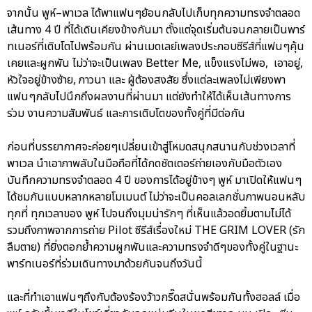
จากนั้น พูห์–พาเวล ได้พาแฟนๆย้อนกลับไปเก็บทุกความทรงจำตลอด
เส้นทาง 4 ปี ที่ได้เดินเคียงข้างกันมา ตั้งแต่จุดเริ่มต้นจนกลายเป็นพาร์
ทเนอร์ที่เติบโตไปพร้อมกัน ผ่านเมดเลย์เพลงประกอบซีรีส์ที่แฟนๆคุ้น
เคยและผูกพัน ไม่ว่าจะเป็นเพลง Better Me, แข็งแรงไม่พอ, เอาอยู่,
หัวใจอยู่ข้างซ้าย, ภาวนา และ ผู้ต้องสงสัย ซึ่งแต่ละเพลงไม่เพียงพา
แฟนๆกลับไปนึกถึงผลงานที่ผ่านมา แต่ยังทำให้ได้เห็นเส้นทางการ
ร่วม งานความสัมพันธ์ และการเติบโตของทั้งคู่ที่มีต่อกัน
ก่อนที่บรรยากาศจะค่อยๆเปลี่ยนเข้าสู่โหมดสนุกสนานกับช่วงเวลาที่
พาเวล นำเอาภาพลับในมือถือที่ได้กดชัตเตอร์ถ่ายเองกับมือตัวเอง
บันทึกความทรงจำตลอด 4 ปี ของการได้อยู่ข้างๆ พูห์ มาเปิดให้แฟนๆ
ได้ชมกันแบบหลากหลายโมเมนต์ ไม่ว่าจะเป็นคอลเลกชั่นภาพนอนหลับ
ทุกที่ ทุกเวลาของ พูห์ ไปจนถึงมุมน่ารักๆ ที่เห็นแล้วอดยิ้มตามไม่ได้
รวมถึงภาพจากการถ่าย Pilot ซีรีส์เรื่องใหม่ THE GRIM LOVER (รัก
ลืมตาย) ที่ยิ่งตอกย้ำความผูกพันและความทรงจำดีๆของทั้งคู่ในฐานะ
พาร์ทเนอร์ที่ร่วมเดินทางมาด้วยกันจนถึงวันนี้
และที่ทำเอาแฟนๆถึงกับต้องร้องว้าวกรี๊ดสนั่นพร้อมกันทั้งฮอลล์ เมื่อ