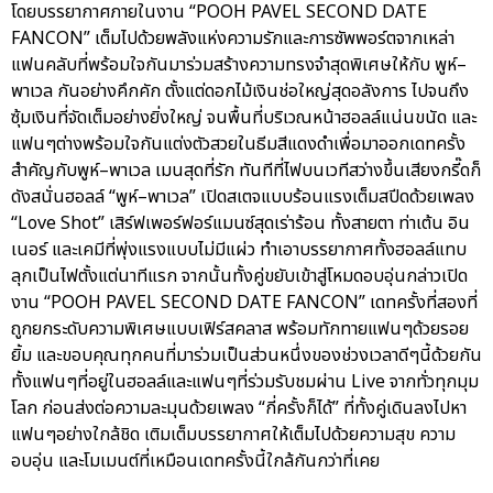
โดยบรรยากาศภายในงาน “POOH PAVEL SECOND DATE
FANCON” เต็มไปด้วยพลังแห่งความรักและการซัพพอร์ตจากเหล่า
แฟนคลับที่พร้อมใจกันมาร่วมสร้างความทรงจำสุดพิเศษให้กับ พูห์–
พาเวล กันอย่างคึกคัก ตั้งแต่ดอกไม้เงินช่อใหญ่สุดอลังการ ไปจนถึง
ซุ้มเงินที่จัดเต็มอย่างยิ่งใหญ่ จนพื้นที่บริเวณหน้าฮอลล์แน่นขนัด และ
แฟนๆต่างพร้อมใจกันแต่งตัวสวยในธีมสีแดงดำเพื่อมาออกเดทครั้ง
สำคัญกับพูห์–พาเวล เมนสุดที่รัก ทันทีที่ไฟบนเวทีสว่างขึ้นเสียงกรี๊ดก็
ดังสนั่นฮอลล์ “พูห์–พาเวล” เปิดสเตจแบบร้อนแรงเต็มสปีดด้วยเพลง
“Love Shot” เสิร์ฟเพอร์ฟอร์แมนซ์สุดเร่าร้อน ทั้งสายตา ท่าเต้น อิน
เนอร์ และเคมีที่พุ่งแรงแบบไม่มีแผ่ว ทำเอาบรรยากาศทั้งฮอลล์แทบ
ลุกเป็นไฟตั้งแต่นาทีแรก จากนั้นทั้งคู่ขยับเข้าสู่โหมดอบอุ่นกล่าวเปิด
งาน “POOH PAVEL SECOND DATE FANCON” เดทครั้งที่สองที่
ถูกยกระดับความพิเศษแบบเฟิร์สคลาส พร้อมทักทายแฟนๆด้วยรอย
ยิ้ม และขอบคุณทุกคนที่มาร่วมเป็นส่วนหนึ่งของช่วงเวลาดีๆนี้ด้วยกัน
ทั้งแฟนๆที่อยู่ในฮอลล์และแฟนๆที่ร่วมรับชมผ่าน Live จากทั่วทุกมุม
โลก ก่อนส่งต่อความละมุนด้วยเพลง “กี่ครั้งก็ได้” ที่ทั้งคู่เดินลงไปหา
แฟนๆอย่างใกล้ชิด เติมเต็มบรรยากาศให้เต็มไปด้วยความสุข ความ
อบอุ่น และโมเมนต์ที่เหมือนเดทครั้งนี้ใกล้กันกว่าที่เคย