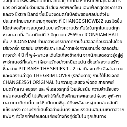
องทุกคนให้พลุ่งพล่านแบบฉุดไม่อยู่ ท่ามกลางโปรดักชั่นสุดอลังการ
ของเวที จัดเต็มด้วยแสง สี เสียง กราฟิกดีไซน์ เอฟเฟ็กต์สุดตระการตา
และวง Extra Band ซึ่งเป็นวงดนตรีแบ็คอัพของศิลปินดังใน
ประเทศไทยมามากมายทุกอย่าง ที่ CHANGE SHOWBIZ เนรมิตขึ้น
ได้อย่างอลังการสมบูรณ์แบบ สร้างความประทับใจในทุกโมเมนต์ทุก
ช่วงเวลา เมื่อวันอาทิตย์ที่ 7 มิถุนายน 2569 ณ ICONSIAM HALL
ชั้น 7 ICONSIAM ท่ามกลางบรรยากาศภายในฮอลล์ที่อบอวลไปด้วย
เสียงกรี๊ด รอยยิ้ม เสียงหัวเราะ และน้ำตาแห่งความซาบซึ้ง ตลอดเส้น
ทางกว่า 4 ปี ที่ พูห์–พาเวล เติบโตเคียงข้างกัน จากนักแสดงดาวรุ่งสู่คู่
พาร์ทเนอร์ที่แฟนๆ ให้ความรักอย่างเหนียวแน่น ตั้งแต่ผลงานสร้าง
ชื่ออย่าง PIT BABE THE SERIES 1 - 2 ต่อเนื่องมาถึง สิงสาลาตาย
และผลงานล่าสุด THE GRIM LOVER (รักลืมตาย) ภายใต้โปรเจกต์
CHANGE2561 ORIGINAL ในความดูแลของ พี่ฉอด สายทิพย์
มนตรีกุล ณ อยุธยา และ พี่เอส วรฤทธิ์ ไวยเจียรนัย ความสำเร็จของ
แฟนคอนครั้งนี้ ไม่เพียงทำให้เห็นถึงศักยภาพและเสน่ห์ของ พูห์–พา
เวล บนเวทีเท่านั้น แต่ยังเป็นบทพิสูจน์ถึงพลังของฐานแฟนคลับที่
แข็งแกร่ง ความรักที่เติบโตอย่างมั่นคง และแรงสนับสนุนมหาศาลจาก
แฟนๆ ทั่วโลกที่พร้อมเดินเคียงข้างทั้งคู่ต่อไปในทุกเส้นทาง