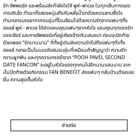
รัก ซัพพอร์ต และพร้อมส่งกำลังใจให้ พูห์–พาเวล ในทุกเส้นทางของ
การเติบโต ทำเอาทั้งสองหนุ่มถึงกับหลั่งน้ำตาด้วยความซาบซึ้งใจ
ท่ามกลางบรรยากาศอบอุ่นที่โอบล้อมไปด้วยความรักจากแฟนๆทั้ง
ฮอลล์ พูห์ - พาเวล ได้ล่าวขอบคุณแฟนๆจากหัวใจ ขอบคุณทุกแรงรัก
แรงเชียร์ และการซัพพอร์ตที่อยู่เคียงข้างกันเสมอมา ก่อนจะปิดท้าย
ด้วยเพลง “รักนานนาน” ที่ทั้งคู่เดินส่งความรักไปถึงแฟนๆทั่วทั้ง
ฮอลล์ กลายเป็นโมเมนต์แสนอบอุ่นที่เหมือนคำสัญญาว่า ความรัก
ความผูกพัน และทุกความทรงจำจาก “POOH PAVEL SECOND
DATE FANCON” จะอยู่ในหัวใจของทุกคนไปอีกนานแสนนาน จาก
นั้นปิดท้ายด้วยกิจกรรม FAN BENEFIT ส่งแฟนๆ กลับบ้านด้วยรอย
ยิ้ม ความสุขเต็มหัวใจ
อ่านต่อ