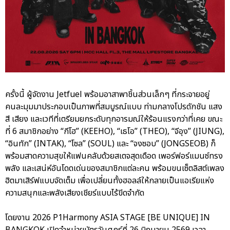
ครั้งนี้ ผู้จัดงาน Jetfuel พร้อมอาสาพาชิ้นส่วนเล็กๆ ที่กระจายอยู่
คนละมุมมาประกอบเป็นภาพที่สมบูรณ์แบบ ท่ามกลางโปรดักชัน แสง
สี เสียง และเวทีที่เตรียมยกระดับทุกอารมณ์ให้ร้อนแรงกว่าที่เคย ขณะ
ที่ 6 สมาชิกอย่าง “กีโฮ” (KEEHO), “เธโอ” (THEO), “จีอุง” (JIUNG),
“อินทัก” (INTAK), “โซล” (SOUL) และ “จงซอบ” (JONGSEOB) ก็
พร้อมสาดความสุขให้แฟนคลับด้วยสเตจสุดเดือด เพอร์ฟอร์แมนซ์ทรง
พลัง และเสน่ห์อันโดดเด่นของสมาชิกแต่ละคน พร้อมขนเซ็ตลิสต์เพลง
ฮิตมาเสิร์ฟแบบจัดเต็ม เพื่อเปลี่ยนทั้งฮอลล์ให้กลายเป็นแอเรียแห่ง
ความสนุกและพลังเสียงเชียร์แบบไร้ขีดจำกัด
โดยงาน 2026 P1Harmony ASIA STAGE [BE UNIQUE] IN