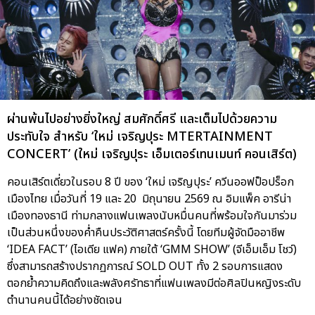
ผ่านพ้นไปอย่างยิ่งใหญ่ สมศักดิ์ศรี และเต็มไปด้วยความ
ประทับใจ สำหรับ ‘ใหม่ เจริญปุระ MTERTAINMENT
CONCERT’ (ใหม่ เจริญปุระ เอ็มเตอร์เทนเมนท์ คอนเสิร์ต)
คอนเสิร์ตเดี่ยวในรอบ 8 ปี ของ ‘ใหม่ เจริญปุระ’ ควีนออฟป็อปร็อก
เมืองไทย เมื่อวันที่ 19 และ 20 มิถุนายน 2569 ณ อิมแพ็ค อารีน่า
เมืองทองธานี ท่ามกลางแฟนเพลงนับหมื่นคนที่พร้อมใจกันมาร่วม
เป็นส่วนหนึ่งของค่ำคืนประวัติศาสตร์ครั้งนี้ โดยทีมผู้จัดมืออาชีพ
‘IDEA FACT’ (ไอเดีย แฟค) ภายใต้ ‘GMM SHOW’ (จีเอ็มเอ็ม โชว์)
ซึ่งสามารถสร้างปรากฏการณ์ SOLD OUT ทั้ง 2 รอบการแสดง
ตอกย้ำความคิดถึงและพลังศรัทธาที่แฟนเพลงมีต่อศิลปินหญิงระดับ
ตำนานคนนี้ได้อย่างชัดเจน