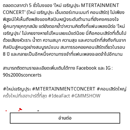
ตลอดเวลากว่า 5 ชั่วโมงของ ‘ใหม่ เจริญปุระ MTERTAINMENT
CONCERT’ (ใหม่ เจริญปุระ เอ็มเตอร์เทนเมนท์ คอนเสิร์ต) ไม่เพียง
พิสูจน์ให้เห็นถึงพลังของศิลปินหญิงระดับตำนานที่ยังคงครองใจ
ผู้คนทุกยุคทุกสมัย แต่ยังตอกย้ำว่าความคิดถึงที่แฟนเพลงมีต่อ ‘ใหม่
เจริญปุระ’ ไม่เคยจางหายไปไหนเลยแม้แต่น้อย นี่คือคอนเสิร์ตที่เต็มไป
ด้วยเสียงหัวเราะ น้ำตา ความสนุก ความสุข และความรักที่ส่งถึงกันจาก
ศิลปินสู่คนดูอย่างสมบูรณ์แบบ สมการรอคอยคอนเสิร์ตเดี่ยวในรอบ
8 ปี และกลายเป็นอีกหนึ่งความทรงจำที่แฟนเพลงจะจดจำไปอีกนาน
สามารถติดตามรายละเอียดเพิ่มเติมได้ทาง Facebook และ IG :
90s2000sconcerts
#ใหม่เจริญปุระ #MTERTAINMENTCONCERT #คอนเสิร์ตใหญ่
ครั้งใหม่ที่เฮฮาปาร์ตี้ที่สุด #IdeaFact #GMMSHOW
อัลบั้ม
รูป
อ่านต่อ