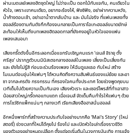
ผ่านเมดเลย์เพลงฮิตชุดใหญ่ ไม่ว่าจะเป็น ดอกไม้กับแจกัน, คนเดียวใน
หัวใจ, เพราะเขาคนเดียว, อยากจะร้องไห้, ฟังซิฟัง, อย่าฝากความหวัง,
น้ำค้างตอนเช้า, อย่าเอาน้ำตากลับบ้าน และ มันไม่จริง ที่แฟนเพลงทั้ง
ฮอลล์ร้องตามกันดังกึกก้องจนกลายเป็นคาราโอเกะฮอลล์ขนาดยักษ์
สะท้อนให้เห็นถึงบทเพลงฮิตลอดกาลที่ยังคงอยู่ในหัวใจของแฟน
เพลงเสมอมา
เสียงกรี๊ดดังขึ้นอีกระลอกเมื่อแขกรับเชิญคนแรก ‘เจมส์ จิรายุ ตั้ง
ศรีสุข’ ปรากฏตัวบนมินิสเตจกลางฮอลล์ในเพลง เสี่ยงเป็นเสี่ยงกัน
และ ยังไงไม่รู้สิ ก่อนจะร่วมร้องเพลง ให้ฉันดูแลเธอ กับใหม่ สร้าง
โมเมนต์อบอุ่นให้แฟนๆ ได้หวนคิดถึงความสัมพันธ์ของแม่ย้อย และอา
ซา จากละครดัง กรงกรรม ที่ครองใจคนทั้งประเทศ โดยช่วงพูดคุยบน
เวทีเต็มไปด้วยความเป็นกันเอง เสียงหัวเราะ และเซอร์ไพรส์ที่ทำเอาสาว
น้อยสาวใหญ่กรี๊ดคอแทบแตก เมื่อเจมส์ จัดเต็มคืนกำไรให้แฟนๆ ด้วย
การโชว์ซิกแพ็กแน่นๆ กลางเวที เรียกเสียงฮือฮาสนั่นฮอลล์
อีกหนึ่งพาร์ทที่สร้างความประทับใจอย่างมากคือ ‘Mai’s Story’ (ใหม่
สตอรี่) ช่วงเวลาที่ใหม่ได้คุยไป ร้องไป และเปิดหัวใจเล่าเรื่องราวชีวิต
ของตัวเองอย่างหมดเปลือก ตั้งแต่จุดเริ่มต้นในวงการบันเทิง การแจ้ง