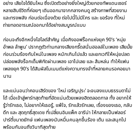
อย่าง เสียใจได้ยินไหม ซึ่งเปิดตัวอย่างยิ่งใหญ่ด้วยกองทัพแดนเซอร์
หลายสิบชีวิตที่ค่อยๆ เดินออกมาจากกลางคนดู สร้างภาพที่สวยงาม
และทรงพลัง ก่อนต่อเนื่องด้วย ต่อไปนี้ไม่มีใคร และ ขอร้อง ที่ใหม่
ถ่ายทอดอารมณ์ออกมาได้อย่างสมบูรณ์แบบ
ก่อนจะถึงอีกหนึ่งไฮไลต์สำคัญ เมื่อคิงออฟร็อกแห่งยุค 90’s ‘หนุ่ย
อำพล ลำพูน’ ปรากฏตัวท่ามกลางเสียงกรี๊ดสนั่นฮอลล์ในเพลง เสียมั้ย
ก่อนร่วมร้องกับใหม่ในเพลง หนักเกินไปแล้ว และยกเวทีให้หนุ่ยปลด
ปล่อยพลังร็อกเต็มพิกัดผ่านเพลง เอาไปเลย และ ส้มหล่น ทำให้แฟน
เพลงยุค 90’s ได้สัมผัสโมเมนต์แห่งความทรงจำที่หลายคนรอคอยมา
นาน
และแน่นอนว่าคอนเสิร์ตของ ‘ใหม่ เจริญปุระ’ จะจบลงแบบธรรมดาไม่
ได้ เมื่อเข้าสู่พาร์ทสุดท้ายที่อัดแน่นด้วยเพลงฮิตตลอดกาล ทั้ง อยากให้
รู้ว่ารักเธอ, ไม่อยากให้เธอรู้, แพ้ใจ, รักแล้วรักเลย, เรื่องของเธอ, กลับ
ดึก และ สุดฤทธิ์สุดเดช ที่เปลี่ยนอิมแพ็ค อารีน่า ให้กลายเป็นฟลอร์
ปาร์ตี้ขนาดยักษ์ แฟนเพลงนับหมื่นคนลุกขึ้นร้อง เต้น และสนุกไป
พร้อมกันจนถึงวินาทีสุดท้าย