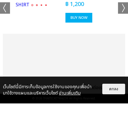
IRT
฿
1,200
BUY NOW
เเท็กที่เกี่ยวข้อง :
ใหม่ เจริญปุระ
ใหม่ เจริญปุระ MTERTAINMENT CONCERT
แชร์ :
SHARE
TWEET
LINE
เว็บไซต์นี้มีการเก็บข้อมูลการใช้งานของคุณเพื่อนำ
เกี่ยวกับเรา
ติดต่อลงโฆษณา
ติดต่อเรา
ตกลง
มาใช้วางแผนและบริหารเว็บไซต์
อ่านเพิ่มเติม
© 2026
THAITICKETMAJOR
All Rights Reserved.
แกลเลอรี
แนะนำ