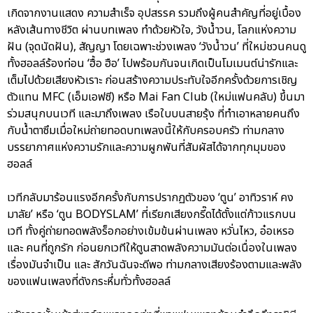
เกิดจากงานแสดง ความสำเร็จ อุปสรรค รวมถึงผู้คนสำคัญที่อยู่เบื้อง
หลังเส้นทางชีวิต ผ่านบทเพลง ทำด้วยหัวใจ, วังน้ำวน, โลกแห่งความ
ฝัน (จุดนัดฝัน), สัญญา โดยเฉพาะช่วงเพลง ‘วังน้ำวน’ ที่ใหม่ชวนคนดู
ทั้งฮอลล์ร้องท่อน ‘ฮื้อ ฮือ’ ไปพร้อมกันจนเกิดเป็นโมเมนต์น่ารักและ
เต็มไปด้วยเสียงหัวเราะ ก่อนสร้างความประทับใจอีกครั้งด้วยการเชิญ
ตัวแทน MFC (เอ็มเอฟซี) หรือ Mai Fan Club (ใหม่แฟนคลับ) ขึ้นมา
ร่วมสนุกบนเวที และมาถึงเพลง เรือใบบนสายรุ้ง ที่ทำเอาหลายคนถึง
กับน้ำตาซึมเมื่อใหม่ถ่ายทอดบทเพลงนี้ให้กับครอบครัว ท่ามกลาง
บรรยากาศแห่งความรักและความผูกพันที่สัมผัสได้จากทุกมุมของ
ฮอลล์
เวทีกลับมาร้อนแรงอีกครั้งกับการปรากฏตัวของ ‘ตูน’ อาทิวราห์ คง
มาลัย’ หรือ ‘ตูน BODYSLAM’ ที่เรียกเสียงกรี๊ดได้ตั้งแต่ก้าวแรกบน
เวที ทั้งคู่ถ่ายทอดพลังร็อกอย่างเข้มข้นผ่านเพลง หวั่นไหว, อ๋อเหรอ
และ คนที่ถูกรัก ก่อนยกเวทีให้ตูนสาดพลังความมันต่อเนื่องในเพลง
เรื่องมันจำเป็น และ สักวันฉันจะดีพอ ท่ามกลางเสียงร้องตามและพลัง
ของแฟนเพลงที่ดังกระหึ่มทั่วทั้งฮอลล์