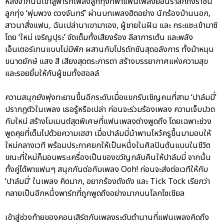
หลังจากนั้นเข้าสู่พาร์ทเพลงลูกทุ่งที่พาแฟนเพลงย้อนรำลึกถึงราชินี
ลูกทุ่ง ‘พุ่มพวง ดวงจันทร์’ ผ่านบทเพลงฮิตอย่าง นักร้องบ้านนอก,
สาวนาสั่งแฟน, ฉันเปล่านาเขามาเอง, ผู้ชายในฝัน และ กระแซะเข้ามาซิ
โดย ‘ใหม่ เจริญปุระ’ จัดเต็มทั้งเสียงร้อง ลีลาการเต้น และพลัง
เอ็นเตอร์เทนแบบไม่มีพัก ผสานกับโปรดักชันสุดอลังการ ทั้งม้าหมุน
ขนาดยักษ์ แสง สี เสียงสุดตระการตา สร้างบรรยากาศแห่งความสุข
และรอยยิ้มให้กับผู้ชมทั้งฮอลล์
ความสนุกยังพุ่งทะยานขึ้นอีกระดับเมื่อแขกรับเชิญคนที่สาม ‘ปาล์มมี่’
ปรากฏตัวในเพลง เธอรู้หรือเปล่า ก่อนจะร่วมร้องเพลง ความเจ็บปวด
กับใหม่ สร้างโมเมนต์สุดพิเศษที่แฟนเพลงต่างพูดถึง โดยเฉพาะช่วง
พูดคุยที่เต็มไปด้วยความเฮฮา เมื่อปาล์มมี่นำพานไหว้ครูขึ้นมามอบให้
ใหม่กลางเวที พร้อมประกาศยกให้เป็นหนึ่งในศิลปินต้นแบบในชีวิต
ขณะที่ใหม่ก็มอบพระเครื่องเป็นของขวัญกลับคืนให้ปาล์มมี่ จากนั้น
ทั้งคู่ได้พาแฟนๆ สนุกกันต่อกับเพลง Ooh! ก่อนจะส่งต่อเวทีให้กับ
‘ปาล์มมี่’ ในเพลง คิดมาก, อยากร้องดังดัง และ Tick Tock เรียกว่า
กลายเป็นอีกหนึ่งพาร์ทที่ถูกพูดถึงอย่างมากบนโลกโซเชียล
เข้าสู่ช่วงท้ายของคอนเสิร์ตกับเพลงระดับตำนานที่แฟนเพลงคิดถึง