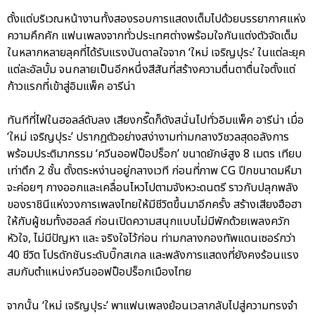
ตั้งแต่บริเวณหน้างานทั้งสองรอบการแสดงเต็มไปด้วยบรรยากาศแห่ง
ความคึกคัก แฟนเพลงจากทั่วประเทศต่างพร้อมใจกันแต่งตัวจัดเต็ม
ในหลากหลายลุคที่ได้รับแรงบันดาลใจจาก ‘ใหม่ เจริญปุระ’ ในแต่ละยุค
แต่ละอัลบั้ม จนกลายเป็นอีกหนึ่งสีสันที่สร้างความตื่นตาตื่นใจตั้งแต่
ก้าวแรกที่เข้าสู่อิมแพ็ค อารีน่า
ทันทีที่ไฟในฮอลล์ดับลง เสียงกรี๊ดก็ดังสนั่นไปทั่วอิมแพ็ค อารีน่า เมื่อ
‘ใหม่ เจริญปุระ’ ปรากฏตัวอย่างสง่างามท่ามกลางวิชวลสุดอลังการ
พร้อมประติมากรรม ‘ควีนออฟป็อปร็อก’ ขนาดยักษ์สูง 8 เมตร เทียบ
เท่าตึก 2 ชั้น ตั้งตระหง่านอยู่กลางเวที ก่อนที่ภาพ CG ปีกขนาดมหึมา
จะค่อยๆ กางออกและเคลื่อนไหวไปตามจังหวะดนตรี ราวกับปลุกพลัง
ของราชินีแห่งวงการเพลงไทยให้มีชีวิตขึ้นมาอีกครั้ง สร้างเสียงฮือฮา
ให้กับผู้ชมทั้งฮอลล์ ก่อนเปิดความสนุกแบบไม่มีพักด้วยเพลงควัก
หัวใจ, ไม่มีปัญหา และ จริงใจไว้ก่อน ท่ามกลางกองทัพแดนเซอร์กว่า
40 ชีวิต โปรดักชันระดับบิ๊กสเกล และพลังการแสดงที่ยังคงร้อนแรง
สมกับตำแหน่งควีนออฟป็อปร็อกเมืองไทย
จากนั้น ‘ใหม่ เจริญปุระ’ พาแฟนเพลงย้อนเวลากลับไปสู่ความทรงจำ