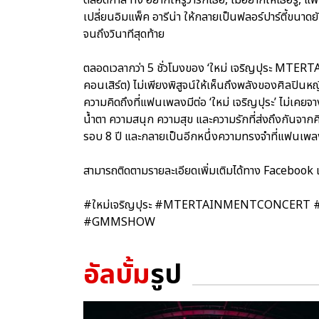
เปลี่ยนอิมแพ็ค อารีน่า ให้กลายเป็นฟลอร์ปาร์ตี้ขนา
จนถึงวินาทีสุดท้าย
ตลอดเวลากว่า 5 ชั่วโมงของ ‘ใหม่ เจริญปุระ MTE
คอนเสิร์ต) ไม่เพียงพิสูจน์ให้เห็นถึงพลังของศิลปินห
ความคิดถึงที่แฟนเพลงมีต่อ ‘ใหม่ เจริญปุระ’ ไม่เคยจา
น้ำตา ความสนุก ความสุข และความรักที่ส่งถึงกันจาก
รอบ 8 ปี และกลายเป็นอีกหนึ่งความทรงจำที่แฟนเพ
สามารถติดตามรายละเอียดเพิ่มเติมได้ทาง Facebook
#ใหม่เจริญปุระ #MTERTAINMENTCONCERT #คอนเสิร
#GMMSHOW
อัลบั้ม
รูป