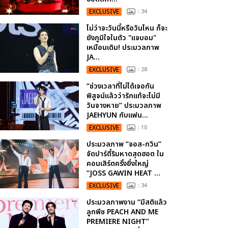
EXCLUSIVE
: 34
ไม่ว่าจะวันนี้หรือวันไหน ก็จะ
ยังภูมิใจในตัว "แจบอม"
เหมือนเดิม! ประมวลภาพ
JA...
EXCLUSIVE
: 28
“ช่วงเวลาที่ไม่ได้เจอกัน
พิสูจน์แล้วว่ารักแท้จะไม่มี
วันจางหาย” ประมวลภาพ
JAEHYUN กับแฟน...
EXCLUSIVE
: 10
ประมวลภาพ “จอส-กวิน”
จัดปาร์ตี้ริมหาดสุดฮอต ใน
คอนเสิร์ตครั้งยิ่งใหญ่
“JOSS GAWIN HEAT ...
EXCLUSIVE
: 34
ประมวลภาพงาน “มีสติแล้ว
ลูกพีช PEACH AND ME
PREMIERE NIGHT”