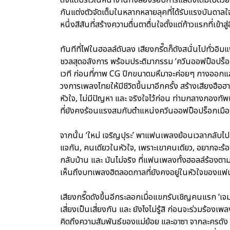
กันแต่งตัวจัดเต็มในหลากหลายลุคที่ได้รับแรงบันดาลใจ
หนึ่งสีสันที่สร้างความตื่นตาตื่นใจตั้งแต่ก้าวแรกที่เข้าส
ทันทีที่ไฟในฮอลล์ดับลง เสียงกรี๊ดก็ดังสนั่นไปทั่วอิมแ
ชวลสุดอลังการ พร้อมประติมากรรม ‘ควีนออฟป็อปร็อก’ 
เวที ก่อนที่ภาพ CG ปีกขนาดมหึมาจะค่อยๆ กางออกแล
วงการเพลงไทยให้มีชีวิตขึ้นมาอีกครั้ง สร้างเสียงฮือ
หัวใจ, ไม่มีปัญหา และ จริงใจไว้ก่อน ท่ามกลางกองทั
ที่ยังคงร้อนแรงสมกับตำแหน่งควีนออฟป็อปร็อกเมื
จากนั้น ‘ใหม่ เจริญปุระ’ พาแฟนเพลงย้อนเวลากลับไปส
แจกัน, คนเดียวในหัวใจ, เพราะเขาคนเดียว, อยากจะร้องไ
กลับบ้าน และ มันไม่จริง ที่แฟนเพลงทั้งฮอลล์ร้องต
เห็นถึงบทเพลงฮิตลอดกาลที่ยังคงอยู่ในหัวใจของ
เสียงกรี๊ดดังขึ้นอีกระลอกเมื่อแขกรับเชิญคนแรก ‘เจ
เสี่ยงเป็นเสี่ยงกัน และ ยังไงไม่รู้สิ ก่อนจะร่วมร้อง
คิดถึงความสัมพันธ์ของแม่ย้อย และอาซา จากละครดัง