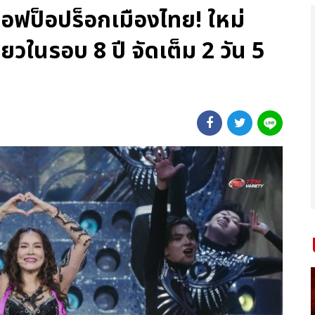
นออฟป็อปร็อกเมืองไทย! ใหม่
่ยวในรอบ 8 ปี จัดเต็ม 2 วัน 5