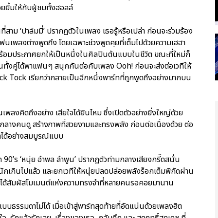
ิ้มให้กับผู้ชมทั้งฮอลล์
ี่สาม ‘ปาล์มมี่’ ปรากฏตัวในเพลง เธอรู้หรือเปล่า ก่อนจะร่วมร้อง
แฟนเพลงต่างพูดถึง โดยเฉพาะช่วงพูดคุยที่เต็มไปด้วยความเฮฮา
 พร้อมประกาศยกให้เป็นหนึ่งในศิลปินต้นแบบในชีวิต ขณะที่ใหม่ก็
นทั้งคู่ได้พาแฟนๆ สนุกกันต่อกับเพลง Ooh! ก่อนจะส่งต่อเวทีให้
ick Tock เรียกว่ากลายเป็นอีกหนึ่งพาร์ทที่ถูกพูดถึงอย่างมากบน
พลงคิดถึงอย่าง เสียใจได้ยินไหม ซึ่งเปิดตัวอย่างยิ่งใหญ่ด้วย
กลางคนดู สร้างภาพที่สวยงามและทรงพลัง ก่อนต่อเนื่องด้วย ต่อ
มาได้อย่างสมบูรณ์แบบ
ค 90’s ‘หนุ่ย อำพล ลำพูน’ ปรากฏตัวท่ามกลางเสียงกรี๊ดสนั่น
ักเกินไปแล้ว และยกเวทีให้หนุ่ยปลดปล่อยพลังร็อกเต็มพิกัดผ่าน
s ได้สัมผัสโมเมนต์แห่งความทรงจำที่หลายคนรอคอยมานาน
ธรรมดาไม่ได้ เมื่อเข้าสู่พาร์ทสุดท้ายที่อัดแน่นด้วยเพลงฮิต
้ใจ, รักแล้วรักเลย, เรื่องของเธอ, กลับดึก และ สุดฤทธิ์สุดเดช ที่