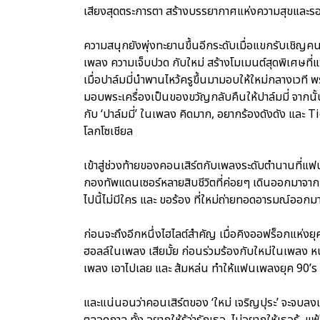
เสียงสุดตระการตา สร้างบรรยากาศแห่งความสุขและรอยย
ความสนุกยังพุ่งทะยานขึ้นอีกระดับเมื่อแขกรับเชิญคนท
เพลง ความเจ็บปวด กับใหม่ สร้างโมเมนต์สุดพิเศษที่
เมื่อปาล์มมี่นำพานไหว้ครูขึ้นมามอบให้ใหม่กลางเวที
มอบพระเครื่องเป็นของขวัญกลับคืนให้ปาล์มมี่ จากนั้
กับ ‘ปาล์มมี่’ ในเพลง คิดมาก, อยากร้องดังดัง และ T
โลกโซเชียล
เข้าสู่ช่วงท้ายของคอนเสิร์ตกับเพลงระดับตำนานที่แฟนเ
กองทัพแดนเซอร์หลายสิบชีวิตที่ค่อยๆ เดินออกมาจาก
ไปนี้ไม่มีใคร และ ขอร้อง ที่ใหม่ถ่ายทอดอารมณ์ออก
ก่อนจะถึงอีกหนึ่งไฮไลต์สำคัญ เมื่อคิงออฟร็อกแห่งยุ
ฮอลล์ในเพลง เสียมั้ย ก่อนร่วมร้องกับใหม่ในเพลง หน
เพลง เอาไปเลย และ ส้มหล่น ทำให้แฟนเพลงยุค 90’
และแน่นอนว่าคอนเสิร์ตของ ‘ใหม่ เจริญปุระ’ จะจบลงแบบ
ตลอดกาล ทั้ง อยากให้รู้ว่ารักเธอ, ไม่อยากให้เธอรู้, แพ