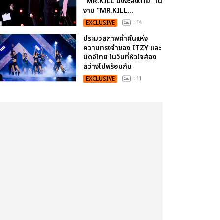
“MR.KILL มังงะสั่งตาย” ใน
งาน “MR.KILL...
EXCLUSIVE
: 14
ประมวลภาพค่ำคืนแห่ง
ความทรงจำของ ITZY และ
มิดจีไทย ในวันที่หัวใจส่อง
สว่างไปพร้อมกัน
EXCLUSIVE
: 11