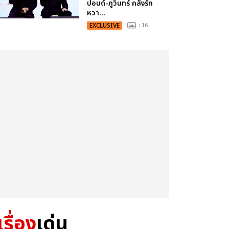
ปอนด์-ภูวินทร์ คลั่งรัก
หวา...
EXCLUSIVE
: 16
เรื่อง
เด่น