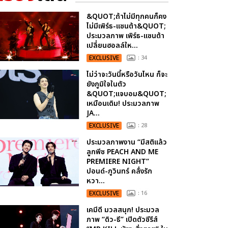
&QUOT;ถ้าไม่มีทุกคนก็คง
ไม่มีเพิร์ธ-แซนต้า&QUOT;
ประมวลภาพ เพิร์ธ-แซนต้า
เปลี่ยนฮอลล์ให...
EXCLUSIVE
: 34
ไม่ว่าจะวันนี้หรือวันไหน ก็จะ
ยังภูมิใจในตัว
&QUOT;แจบอม&QUOT;
เหมือนเดิม! ประมวลภาพ
JA...
EXCLUSIVE
: 28
ประมวลภาพงาน “มีสติแล้ว
ลูกพีช PEACH AND ME
PREMIERE NIGHT”
ปอนด์-ภูวินทร์ คลั่งรัก
หวา...
EXCLUSIVE
: 16
เคมีดี มวลสนุก! ประมวล
ภาพ “ดิว-ธี” เปิดตัวซีรีส์