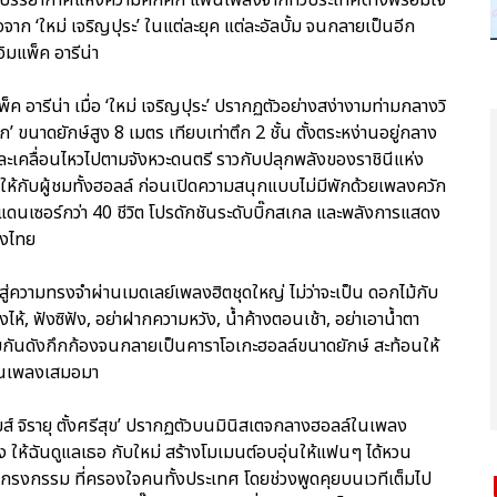
จาก ‘ใหม่ เจริญปุระ’ ในแต่ละยุค แต่ละอัลบั้ม จนกลายเป็นอีก
ู่อิมแพ็ค อารีน่า
พ็ค อารีน่า เมื่อ ‘ใหม่ เจริญปุระ’ ปรากฏตัวอย่างสง่างามท่ามกลางวิ
ขนาดยักษ์สูง 8 เมตร เทียบเท่าตึก 2 ชั้น ตั้งตระหง่านอยู่กลาง
ะเคลื่อนไหวไปตามจังหวะดนตรี ราวกับปลุกพลังของราชินีแห่ง
ฮาให้กับผู้ชมทั้งฮอลล์ ก่อนเปิดความสนุกแบบไม่มีพักด้วยเพลงควัก
พแดนเซอร์กว่า 40 ชีวิต โปรดักชันระดับบิ๊กสเกล และพลังการแสดง
องไทย
ู่ความทรงจำผ่านเมดเลย์เพลงฮิตชุดใหญ่ ไม่ว่าจะเป็น ดอกไม้กับ
ห้, ฟังซิฟัง, อย่าฝากความหวัง, น้ำค้างตอนเช้า, อย่าเอาน้ำตา
ามกันดังกึกก้องจนกลายเป็นคาราโอเกะฮอลล์ขนาดยักษ์ สะท้อนให้
แฟนเพลงเสมอมา
มส์ จิรายุ ตั้งศรีสุข’ ปรากฏตัวบนมินิสเตจกลางฮอลล์ในเพลง
เพลง ให้ฉันดูแลเธอ กับใหม่ สร้างโมเมนต์อบอุ่นให้แฟนๆ ได้หวน
 กรงกรรม ที่ครองใจคนทั้งประเทศ โดยช่วงพูดคุยบนเวทีเต็มไป