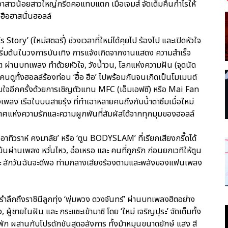
เอาสาวน้อยสาวใหญ่กรี๊ดคอแทบแตก เมื่อเจมส์ จัดเต็มคืนกำไรให้
ฮือฮาสนั่นฮอลล์
Story’ (ใหม่สตอรี่) ช่วงเวลาที่ใหม่ได้คุยไป ร้องไป และเปิดหัวใจ
ุดเริ่มต้นในวงการบันเทิง การแจ้งเกิดจากงานแสดง ความสำเร็จ
วิต ผ่านบทเพลง ทำด้วยหัวใจ, วังน้ำวน, โลกแห่งความฝัน (จุดนัด
คนดูทั้งฮอลล์ร้องท่อน ‘ฮื้อ ฮือ’ ไปพร้อมกันจนเกิดเป็นโมเมนต์
ับใจอีกครั้งด้วยการเชิญตัวแทน MFC (เอ็มเอฟซี) หรือ Mai Fan
พลง เรือใบบนสายรุ้ง ที่ทำเอาหลายคนถึงกับน้ำตาซึมเมื่อใหม่
ศแห่งความรักและความผูกพันที่สัมผัสได้จากทุกมุมของฮอลล์
าทิวราห์ คงมาลัย’ หรือ ‘ตูน BODYSLAM’ ที่เรียกเสียงกรี๊ดได้
มข้นผ่านเพลง หวั่นไหว, อ๋อเหรอ และ คนที่ถูกรัก ก่อนยกเวทีให้ตูน
และ สักวันฉันจะดีพอ ท่ามกลางเสียงร้องตามและพลังของแฟนเพลง
รำลึกถึงราชินีลูกทุ่ง ‘พุ่มพวง ดวงจันทร์’ ผ่านบทเพลงฮิตอย่าง
ู้ชายในฝัน และ กระแซะเข้ามาซิ โดย ‘ใหม่ เจริญปุระ’ จัดเต็มทั้ง
พัก ผสานกับโปรดักชันสุดอลังการ ทั้งม้าหมุนขนาดยักษ์ แสง สี