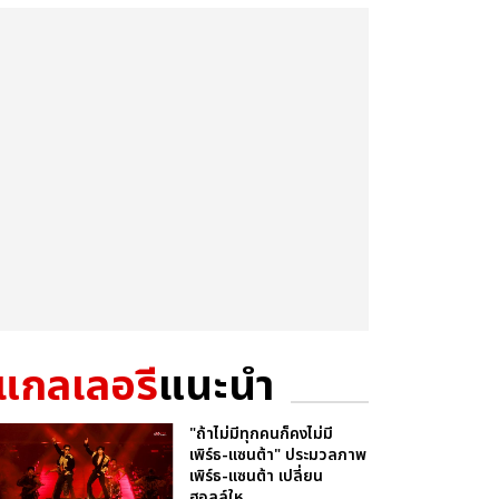
แกลเลอรี
แนะนำ
"ถ้าไม่มีทุกคนก็คงไม่มี
เพิร์ธ-แซนต้า" ประมวลภาพ
เพิร์ธ-แซนต้า เปลี่ยน
ฮอลล์ให...