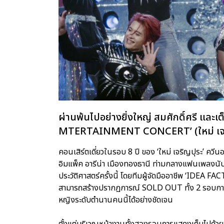
ผ่านพ้นไปอย่างยิ่งใหญ่ สมศักดิ์ศรี และเ
MTERTAINMENT CONCERT’ (ใหม่ เจริญป
คอนเสิร์ตเดี่ยวในรอบ 8 ปี ของ ‘ใหม่ เจริญปุระ’ คว
อิมแพ็ค อารีน่า เมืองทองธานี ท่ามกลางแฟนเพลงนับห
ประวัติศาสตร์ครั้งนี้ โดยทีมผู้จัดมืออาชีพ ‘IDEA FA
สามารถสร้างปรากฏการณ์ SOLD OUT ทั้ง 2 รอบการ
หญิงระดับตำนานคนนี้ได้อย่างชัดเจน
ตั้งแต่บริเวณหน้างานทั้งสองรอบการแสดงเต็มไปด้