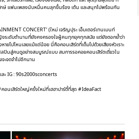
ดยักษ์ แฟนเพลงนับหมื่นคนลุกขึ้นร้อง เต้น และสนุกไปพร้อมกัน
RTAINMENT CONCERT’ (ใหม่ เจริญปุระ เอ็มเตอร์เทนเมนท์
ญิงระดับตำนานที่ยังคงครองใจผู้คนทุกยุคทุกสมัย แต่ยังตอกย้ำว่า
งหายไปไหนเลยแม้แต่น้อย นี่คือคอนเสิร์ตที่เต็มไปด้วยเสียงหัวเราะ
ศิลปินสู่คนดูอย่างสมบูรณ์แบบ สมการรอคอยคอนเสิร์ตเดี่ยวใน
ลงจะจดจำไปอีกนาน
 และ IG : 90s2000sconcerts
์ตใหญ่ครั้งใหม่ที่เฮฮาปาร์ตี้ที่สุด #IdeaFact