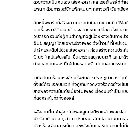
ด้วยความเป็นกันเอง เสียงหัวเราะ และเซอร์ไพรส์ที่ทำ
แฟนๆ ด้วยการโชว์ซิกแพ็กแน่นๆ กลางเวที เรียกเสียง
อีกหนึ่งพาร์ทที่สร้างความประทับใจอย่างมากคือ ‘Mai’s 
เล่าเรื่องราวชีวิตของตัวเองอย่างหมดเปลือก ตั้งแต่จ
อุปสรรค รวมถึงผู้คนสำคัญที่อยู่เบื้องหลังเส้นทางชี
ฝัน), สัญญา โดยเฉพาะช่วงเพลง ‘วังน้ำวน’ ที่ใหม่ชวน
น่ารักและเต็มไปด้วยเสียงหัวเราะ ก่อนสร้างความประท
Club (ใหม่แฟนคลับ) ขึ้นมาร่วมสนุกบนเวที และมาถึงเ
ถ่ายทอดบทเพลงนี้ให้กับครอบครัว ท่ามกลางบรรยากา
เวทีกลับมาร้อนแรงอีกครั้งกับการปรากฏตัวของ ‘ตูน’ อ
ตั้งแต่ก้าวแรกบนเวที ทั้งคู่ถ่ายทอดพลังร็อกอย่างเข้
สาดพลังความมันต่อเนื่องในเพลง เรื่องมันจำเป็น 
ที่ดังกระหึ่มทั่วทั้งฮอลล์
หลังจากนั้นเข้าสู่พาร์ทเพลงลูกทุ่งที่พาแฟนเพลงย้อน
นักร้องบ้านนอก, สาวนาสั่งแฟน, ฉันเปล่านาเขามาเอง, ผ
เสียงร้อง ลีลาการเต้น และพลังเอ็นเตอร์เทนแบบไม่มี