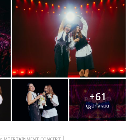
+61
ดูรูปทั้งหมด
ญปุระ MTERTAINMENT CONCERT