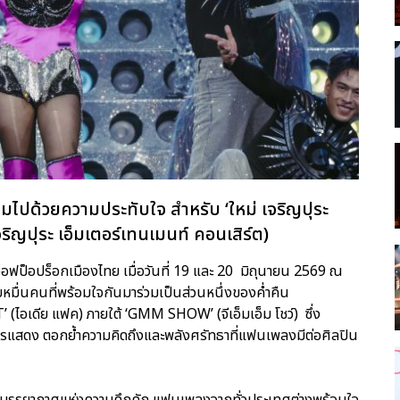
ต็มไปด้วยความประทับใจ สำหรับ ‘ใหม่ เจริญปุระ
ุระ เอ็มเตอร์เทนเมนท์ คอนเสิร์ต)
ีนออฟป็อปร็อกเมืองไทย เมื่อวันที่ 19 และ 20 มิถุนายน 2569 ณ
มื่นคนที่พร้อมใจกันมาร่วมเป็นส่วนหนึ่งของค่ำคืน
CT’ (ไอเดีย แฟค) ภายใต้ ‘GMM SHOW’ (จีเอ็มเอ็ม โชว์) ซึ่ง
แสดง ตอกย้ำความคิดถึงและพลังศรัทธาที่แฟนเพลงมีต่อศิลปิน
วยบรรยากาศแห่งความคึกคัก แฟนเพลงจากทั่วประเทศต่างพร้อมใจ