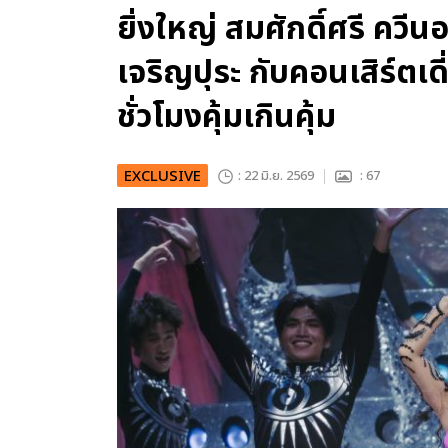
ยิ่งใหญ่ สมศักดิ์ศรี ควี
เจริญปุระ กับคอนเสิร์ตเดี
ชั่วโมงคุ้มเกินคุ้ม
EXCLUSIVE
: 22 มิ.ย. 2569
: 67