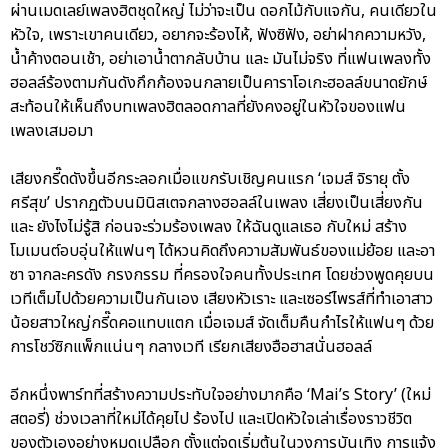
ผ่านเมดเลย์เพลงฮิตชุดใหญ่ ไม่ว่าจะเป็น ดอกไม้กับแจกัน, คนเดียวใน
หัวใจ, เพราะเขาคนเดียว, อยากจะร้องไห้, ฟังซิฟัง, อย่าฝากความหวัง,
น้ำค้างตอนเช้า, อย่าเอาน้ำตากลับบ้าน และ มันไม่จริง ที่แฟนเพลงทั้ง
ฮอลล์ร้องตามกันดังกึกก้องจนกลายเป็นคาราโอเกะฮอลล์ขนาดยักษ์
สะท้อนให้เห็นถึงบทเพลงฮิตลอดกาลที่ยังคงอยู่ในหัวใจของแฟน
เพลงเสมอมา
เสียงกรี๊ดดังขึ้นอีกระลอกเมื่อแขกรับเชิญคนแรก ‘เจมส์ จิรายุ ตั้ง
ศรีสุข’ ปรากฏตัวบนมินิสเตจกลางฮอลล์ในเพลง เสี่ยงเป็นเสี่ยงกัน
และ ยังไงไม่รู้สิ ก่อนจะร่วมร้องเพลง ให้ฉันดูแลเธอ กับใหม่ สร้าง
โมเมนต์อบอุ่นให้แฟนๆ ได้หวนคิดถึงความสัมพันธ์ของแม่ย้อย และอา
ซา จากละครดัง กรงกรรม ที่ครองใจคนทั้งประเทศ โดยช่วงพูดคุยบน
เวทีเต็มไปด้วยความเป็นกันเอง เสียงหัวเราะ และเซอร์ไพรส์ที่ทำเอาสาว
น้อยสาวใหญ่กรี๊ดคอแทบแตก เมื่อเจมส์ จัดเต็มคืนกำไรให้แฟนๆ ด้วย
การโชว์ซิกแพ็กแน่นๆ กลางเวที เรียกเสียงฮือฮาสนั่นฮอลล์
อีกหนึ่งพาร์ทที่สร้างความประทับใจอย่างมากคือ ‘Mai’s Story’ (ใหม่
สตอรี่) ช่วงเวลาที่ใหม่ได้คุยไป ร้องไป และเปิดหัวใจเล่าเรื่องราวชีวิต
ของตัวเองอย่างหมดเปลือก ตั้งแต่จุดเริ่มต้นในวงการบันเทิง การแจ้ง