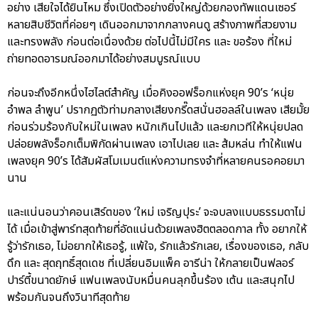
อย่าง เสียใจได้ยินไหม ซึ่งเปิดตัวอย่างยิ่งใหญ่ด้วยกองทัพแดนเซอร์
หลายสิบชีวิตที่ค่อยๆ เดินออกมาจากกลางคนดู สร้างภาพที่สวยงาม
และทรงพลัง ก่อนต่อเนื่องด้วย ต่อไปนี้ไม่มีใคร และ ขอร้อง ที่ใหม่
ถ่ายทอดอารมณ์ออกมาได้อย่างสมบูรณ์แบบ
ก่อนจะถึงอีกหนึ่งไฮไลต์สำคัญ เมื่อคิงออฟร็อกแห่งยุค 90’s ‘หนุ่ย
อำพล ลำพูน’ ปรากฏตัวท่ามกลางเสียงกรี๊ดสนั่นฮอลล์ในเพลง เสียมั้ย
ก่อนร่วมร้องกับใหม่ในเพลง หนักเกินไปแล้ว และยกเวทีให้หนุ่ยปลด
ปล่อยพลังร็อกเต็มพิกัดผ่านเพลง เอาไปเลย และ ส้มหล่น ทำให้แฟน
เพลงยุค 90’s ได้สัมผัสโมเมนต์แห่งความทรงจำที่หลายคนรอคอยมา
นาน
และแน่นอนว่าคอนเสิร์ตของ ‘ใหม่ เจริญปุระ’ จะจบลงแบบธรรมดาไม่
ได้ เมื่อเข้าสู่พาร์ทสุดท้ายที่อัดแน่นด้วยเพลงฮิตตลอดกาล ทั้ง อยากให้
รู้ว่ารักเธอ, ไม่อยากให้เธอรู้, แพ้ใจ, รักแล้วรักเลย, เรื่องของเธอ, กลับ
ดึก และ สุดฤทธิ์สุดเดช ที่เปลี่ยนอิมแพ็ค อารีน่า ให้กลายเป็นฟลอร์
ปาร์ตี้ขนาดยักษ์ แฟนเพลงนับหมื่นคนลุกขึ้นร้อง เต้น และสนุกไป
พร้อมกันจนถึงวินาทีสุดท้าย