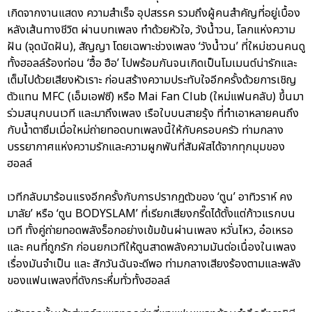
เกิดจากงานแสดง ความสำเร็จ อุปสรรค รวมถึงผู้คนสำคัญที่อยู่เบื้อง
หลังเส้นทางชีวิต ผ่านบทเพลง ทำด้วยหัวใจ, วังน้ำวน, โลกแห่งความ
ฝัน (จุดนัดฝัน), สัญญา โดยเฉพาะช่วงเพลง ‘วังน้ำวน’ ที่ใหม่ชวนคนดู
ทั้งฮอลล์ร้องท่อน ‘ฮื้อ ฮือ’ ไปพร้อมกันจนเกิดเป็นโมเมนต์น่ารักและ
เต็มไปด้วยเสียงหัวเราะ ก่อนสร้างความประทับใจอีกครั้งด้วยการเชิญ
ตัวแทน MFC (เอ็มเอฟซี) หรือ Mai Fan Club (ใหม่แฟนคลับ) ขึ้นมา
ร่วมสนุกบนเวที และมาถึงเพลง เรือใบบนสายรุ้ง ที่ทำเอาหลายคนถึง
กับน้ำตาซึมเมื่อใหม่ถ่ายทอดบทเพลงนี้ให้กับครอบครัว ท่ามกลาง
บรรยากาศแห่งความรักและความผูกพันที่สัมผัสได้จากทุกมุมของ
ฮอลล์
เวทีกลับมาร้อนแรงอีกครั้งกับการปรากฏตัวของ ‘ตูน’ อาทิวราห์ คง
มาลัย’ หรือ ‘ตูน BODYSLAM’ ที่เรียกเสียงกรี๊ดได้ตั้งแต่ก้าวแรกบน
เวที ทั้งคู่ถ่ายทอดพลังร็อกอย่างเข้มข้นผ่านเพลง หวั่นไหว, อ๋อเหรอ
และ คนที่ถูกรัก ก่อนยกเวทีให้ตูนสาดพลังความมันต่อเนื่องในเพลง
เรื่องมันจำเป็น และ สักวันฉันจะดีพอ ท่ามกลางเสียงร้องตามและพลัง
ของแฟนเพลงที่ดังกระหึ่มทั่วทั้งฮอลล์