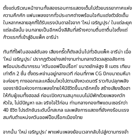
ตั้งแต่บริเวณหน้างานทั้งสองรอบการแสดงเต็มไปด้วยบรรยากาศแห่ง
ความคึกคัก แฟนเพลงจากทั่วประเทศต่างพร้อมใจกันแต่งตัวจัดเต็ม
ในหลากหลายลุคที่ได้รับแรงบันดาลใจจาก ‘ใหม่ เจริญปุระ’ ในแต่ละยุค
แต่ละอัลบั้ม จนกลายเป็นอีกหนึ่งสีสันที่สร้างความตื่นตาตื่นใจตั้งแต่
ก้าวแรกที่เข้าสู่อิมแพ็ค อารีน่า
ทันทีที่ไฟในฮอลล์ดับลง เสียงกรี๊ดก็ดังสนั่นไปทั่วอิมแพ็ค อารีน่า เมื่อ
‘ใหม่ เจริญปุระ’ ปรากฏตัวอย่างสง่างามท่ามกลางวิชวลสุดอลังการ
พร้อมประติมากรรม ‘ควีนออฟป็อปร็อก’ ขนาดยักษ์สูง 8 เมตร เทียบ
เท่าตึก 2 ชั้น ตั้งตระหง่านอยู่กลางเวที ก่อนที่ภาพ CG ปีกขนาดมหึมา
จะค่อยๆ กางออกและเคลื่อนไหวไปตามจังหวะดนตรี ราวกับปลุกพลัง
ของราชินีแห่งวงการเพลงไทยให้มีชีวิตขึ้นมาอีกครั้ง สร้างเสียงฮือฮา
ให้กับผู้ชมทั้งฮอลล์ ก่อนเปิดความสนุกแบบไม่มีพักด้วยเพลงควัก
หัวใจ, ไม่มีปัญหา และ จริงใจไว้ก่อน ท่ามกลางกองทัพแดนเซอร์กว่า
40 ชีวิต โปรดักชันระดับบิ๊กสเกล และพลังการแสดงที่ยังคงร้อนแรง
สมกับตำแหน่งควีนออฟป็อปร็อกเมืองไทย
จากนั้น ‘ใหม่ เจริญปุระ’ พาแฟนเพลงย้อนเวลากลับไปสู่ความทรงจำ