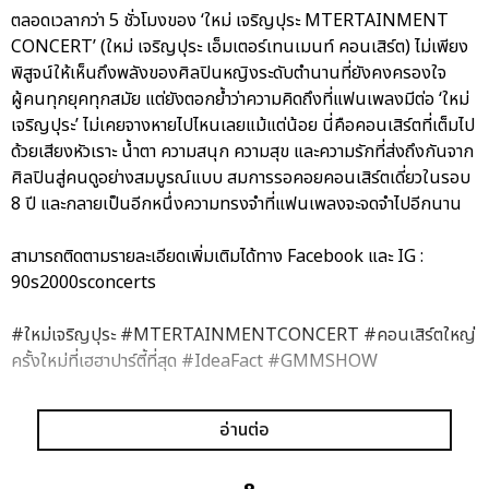
ตลอดเวลากว่า 5 ชั่วโมงของ ‘ใหม่ เจริญปุระ MTERTAINMENT
CONCERT’ (ใหม่ เจริญปุระ เอ็มเตอร์เทนเมนท์ คอนเสิร์ต) ไม่เพียง
พิสูจน์ให้เห็นถึงพลังของศิลปินหญิงระดับตำนานที่ยังคงครองใจ
ผู้คนทุกยุคทุกสมัย แต่ยังตอกย้ำว่าความคิดถึงที่แฟนเพลงมีต่อ ‘ใหม่
เจริญปุระ’ ไม่เคยจางหายไปไหนเลยแม้แต่น้อย นี่คือคอนเสิร์ตที่เต็มไป
ด้วยเสียงหัวเราะ น้ำตา ความสนุก ความสุข และความรักที่ส่งถึงกันจาก
ศิลปินสู่คนดูอย่างสมบูรณ์แบบ สมการรอคอยคอนเสิร์ตเดี่ยวในรอบ
8 ปี และกลายเป็นอีกหนึ่งความทรงจำที่แฟนเพลงจะจดจำไปอีกนาน
สามารถติดตามรายละเอียดเพิ่มเติมได้ทาง Facebook และ IG :
90s2000sconcerts
#ใหม่เจริญปุระ #MTERTAINMENTCONCERT #คอนเสิร์ตใหญ่
ครั้งใหม่ที่เฮฮาปาร์ตี้ที่สุด #IdeaFact #GMMSHOW
อัลบั้ม
รูป
อ่านต่อ