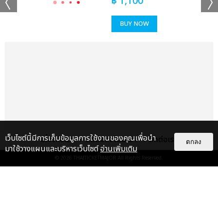
฿
1,100
BUY NOW
เเท็กที่เกี่ยวข้อง :
ใหม่ เจริญปุระ
ใหม่ เจริญปุระ MTERTAINMENT CONCERT
แชร์ :
เว็บไซต์นี้มีการเก็บข้อมูลการใช้งานของคุณเพื่อนำ
เกี่ยวกับเรา
ติดต่อลงโฆษณา
ติดต่อเรา
SHARE
TWEET
LINE
ตกลง
มาใช้วางแผนและบริหารเว็บไซต์
อ่านเพิ่มเติม
© 2026
THAITICKETMAJOR
All Rights Reserved.
แกลเลอรี
แนะนำ
"ถ้าไม่มีทุกคนก็คงไม่มีเพิร์ธ-