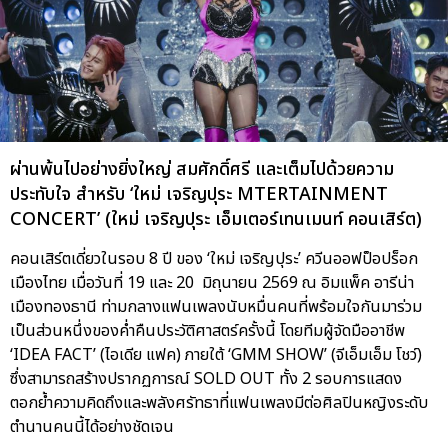
ผ่านพ้นไปอย่างยิ่งใหญ่ สมศักดิ์ศรี และเต็มไปด้วยความ
ประทับใจ สำหรับ ‘ใหม่ เจริญปุระ MTERTAINMENT
CONCERT’ (ใหม่ เจริญปุระ เอ็มเตอร์เทนเมนท์ คอนเสิร์ต)
คอนเสิร์ตเดี่ยวในรอบ 8 ปี ของ ‘ใหม่ เจริญปุระ’ ควีนออฟป็อปร็อก
เมืองไทย เมื่อวันที่ 19 และ 20 มิถุนายน 2569 ณ อิมแพ็ค อารีน่า
เมืองทองธานี ท่ามกลางแฟนเพลงนับหมื่นคนที่พร้อมใจกันมาร่วม
เป็นส่วนหนึ่งของค่ำคืนประวัติศาสตร์ครั้งนี้ โดยทีมผู้จัดมืออาชีพ
‘IDEA FACT’ (ไอเดีย แฟค) ภายใต้ ‘GMM SHOW’ (จีเอ็มเอ็ม โชว์)
ซึ่งสามารถสร้างปรากฏการณ์ SOLD OUT ทั้ง 2 รอบการแสดง
ตอกย้ำความคิดถึงและพลังศรัทธาที่แฟนเพลงมีต่อศิลปินหญิงระดับ
ตำนานคนนี้ได้อย่างชัดเจน