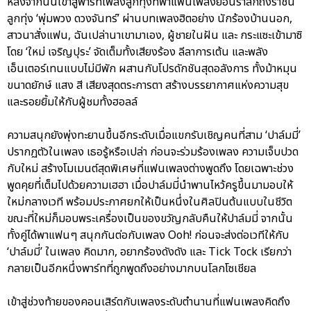
หลังจากนั้นเข้าสู่พาร์ทเพลงลูกทุ่งที่พาแฟนเพลงย้อนรำลึกถึงราชินี
ลูกทุ่ง ‘พุ่มพวง ดวงจันทร์’ ผ่านบทเพลงฮิตอย่าง นักร้องบ้านนอก,
สาวนาสั่งแฟน, ฉันเปล่านาเขามาเอง, ผู้ชายในฝัน และ กระแซะเข้ามาซิ
โดย ‘ใหม่ เจริญปุระ’ จัดเต็มทั้งเสียงร้อง ลีลาการเต้น และพลัง
เอ็นเตอร์เทนแบบไม่มีพัก ผสานกับโปรดักชันสุดอลังการ ทั้งม้าหมุน
ขนาดยักษ์ แสง สี เสียงสุดตระการตา สร้างบรรยากาศแห่งความสุข
และรอยยิ้มให้กับผู้ชมทั้งฮอลล์
ความสนุกยังพุ่งทะยานขึ้นอีกระดับเมื่อแขกรับเชิญคนที่สาม ‘ปาล์มมี่’
ปรากฏตัวในเพลง เธอรู้หรือเปล่า ก่อนจะร่วมร้องเพลง ความเจ็บปวด
กับใหม่ สร้างโมเมนต์สุดพิเศษที่แฟนเพลงต่างพูดถึง โดยเฉพาะช่วง
พูดคุยที่เต็มไปด้วยความเฮฮา เมื่อปาล์มมี่นำพานไหว้ครูขึ้นมามอบให้
ใหม่กลางเวที พร้อมประกาศยกให้เป็นหนึ่งในศิลปินต้นแบบในชีวิต
ขณะที่ใหม่ก็มอบพระเครื่องเป็นของขวัญกลับคืนให้ปาล์มมี่ จากนั้น
ทั้งคู่ได้พาแฟนๆ สนุกกันต่อกับเพลง Ooh! ก่อนจะส่งต่อเวทีให้กับ
‘ปาล์มมี่’ ในเพลง คิดมาก, อยากร้องดังดัง และ Tick Tock เรียกว่า
กลายเป็นอีกหนึ่งพาร์ทที่ถูกพูดถึงอย่างมากบนโลกโซเชียล
เข้าสู่ช่วงท้ายของคอนเสิร์ตกับเพลงระดับตำนานที่แฟนเพลงคิดถึง