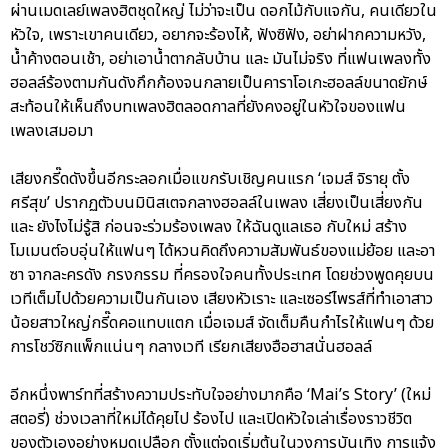
ผ่านเมดเลย์เพลงฮิตชุดใหญ่ ไม่ว่าจะเป็น ดอกไม้กับแจกัน, คนเดียวใน
หัวใจ, เพราะเขาคนเดียว, อยากจะร้องไห้, ฟังซิฟัง, อย่าฝากความหวัง,
น้ำค้างตอนเช้า, อย่าเอาน้ำตากลับบ้าน และ มันไม่จริง ที่แฟนเพลงทั้ง
ฮอลล์ร้องตามกันดังกึกก้องจนกลายเป็นคาราโอเกะฮอลล์ขนาดยักษ์
สะท้อนให้เห็นถึงบทเพลงฮิตลอดกาลที่ยังคงอยู่ในหัวใจของแฟน
เพลงเสมอมา
เสียงกรี๊ดดังขึ้นอีกระลอกเมื่อแขกรับเชิญคนแรก ‘เจมส์ จิรายุ ตั้ง
ศรีสุข’ ปรากฏตัวบนมินิสเตจกลางฮอลล์ในเพลง เสี่ยงเป็นเสี่ยงกัน
และ ยังไงไม่รู้สิ ก่อนจะร่วมร้องเพลง ให้ฉันดูแลเธอ กับใหม่ สร้าง
โมเมนต์อบอุ่นให้แฟนๆ ได้หวนคิดถึงความสัมพันธ์ของแม่ย้อย และอา
ซา จากละครดัง กรงกรรม ที่ครองใจคนทั้งประเทศ โดยช่วงพูดคุยบน
เวทีเต็มไปด้วยความเป็นกันเอง เสียงหัวเราะ และเซอร์ไพรส์ที่ทำเอาสาว
น้อยสาวใหญ่กรี๊ดคอแทบแตก เมื่อเจมส์ จัดเต็มคืนกำไรให้แฟนๆ ด้วย
การโชว์ซิกแพ็กแน่นๆ กลางเวที เรียกเสียงฮือฮาสนั่นฮอลล์
อีกหนึ่งพาร์ทที่สร้างความประทับใจอย่างมากคือ ‘Mai’s Story’ (ใหม่
สตอรี่) ช่วงเวลาที่ใหม่ได้คุยไป ร้องไป และเปิดหัวใจเล่าเรื่องราวชีวิต
ของตัวเองอย่างหมดเปลือก ตั้งแต่จุดเริ่มต้นในวงการบันเทิง การแจ้ง