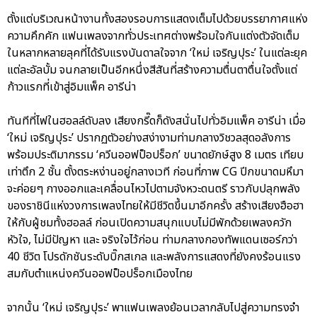
ตั้งแต่บริเวณหน้างานทั้งสองรอบการแสดงเต็มไปด้วยบรรยากาศแห่ง
ความคึกคัก แฟนเพลงจากทั่วประเทศต่างพร้อมใจกันแต่งตัวจัดเต็ม
ในหลากหลายลุคที่ได้รับแรงบันดาลใจจาก ‘ใหม่ เจริญปุระ’ ในแต่ละยุค
แต่ละอัลบั้ม จนกลายเป็นอีกหนึ่งสีสันที่สร้างความตื่นตาตื่นใจตั้งแต่
ก้าวแรกที่เข้าสู่อิมแพ็ค อารีน่า
ทันทีที่ไฟในฮอลล์ดับลง เสียงกรี๊ดก็ดังสนั่นไปทั่วอิมแพ็ค อารีน่า เมื่อ
‘ใหม่ เจริญปุระ’ ปรากฏตัวอย่างสง่างามท่ามกลางวิชวลสุดอลังการ
พร้อมประติมากรรม ‘ควีนออฟป็อปร็อก’ ขนาดยักษ์สูง 8 เมตร เทียบ
เท่าตึก 2 ชั้น ตั้งตระหง่านอยู่กลางเวที ก่อนที่ภาพ CG ปีกขนาดมหึมา
จะค่อยๆ กางออกและเคลื่อนไหวไปตามจังหวะดนตรี ราวกับปลุกพลัง
ของราชินีแห่งวงการเพลงไทยให้มีชีวิตขึ้นมาอีกครั้ง สร้างเสียงฮือฮา
ให้กับผู้ชมทั้งฮอลล์ ก่อนเปิดความสนุกแบบไม่มีพักด้วยเพลงควัก
หัวใจ, ไม่มีปัญหา และ จริงใจไว้ก่อน ท่ามกลางกองทัพแดนเซอร์กว่า
40 ชีวิต โปรดักชันระดับบิ๊กสเกล และพลังการแสดงที่ยังคงร้อนแรง
สมกับตำแหน่งควีนออฟป็อปร็อกเมืองไทย
จากนั้น ‘ใหม่ เจริญปุระ’ พาแฟนเพลงย้อนเวลากลับไปสู่ความทรงจำ