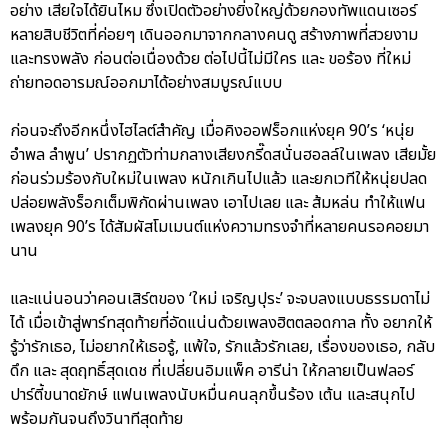
อย่าง เสียใจได้ยินไหม ซึ่งเปิดตัวอย่างยิ่งใหญ่ด้วยกองทัพแดนเซอร์
หลายสิบชีวิตที่ค่อยๆ เดินออกมาจากกลางคนดู สร้างภาพที่สวยงาม
และทรงพลัง ก่อนต่อเนื่องด้วย ต่อไปนี้ไม่มีใคร และ ขอร้อง ที่ใหม่
ถ่ายทอดอารมณ์ออกมาได้อย่างสมบูรณ์แบบ
ก่อนจะถึงอีกหนึ่งไฮไลต์สำคัญ เมื่อคิงออฟร็อกแห่งยุค 90’s ‘หนุ่ย
อำพล ลำพูน’ ปรากฏตัวท่ามกลางเสียงกรี๊ดสนั่นฮอลล์ในเพลง เสียมั้ย
ก่อนร่วมร้องกับใหม่ในเพลง หนักเกินไปแล้ว และยกเวทีให้หนุ่ยปลด
ปล่อยพลังร็อกเต็มพิกัดผ่านเพลง เอาไปเลย และ ส้มหล่น ทำให้แฟน
เพลงยุค 90’s ได้สัมผัสโมเมนต์แห่งความทรงจำที่หลายคนรอคอยมา
นาน
และแน่นอนว่าคอนเสิร์ตของ ‘ใหม่ เจริญปุระ’ จะจบลงแบบธรรมดาไม่
ได้ เมื่อเข้าสู่พาร์ทสุดท้ายที่อัดแน่นด้วยเพลงฮิตตลอดกาล ทั้ง อยากให้
รู้ว่ารักเธอ, ไม่อยากให้เธอรู้, แพ้ใจ, รักแล้วรักเลย, เรื่องของเธอ, กลับ
ดึก และ สุดฤทธิ์สุดเดช ที่เปลี่ยนอิมแพ็ค อารีน่า ให้กลายเป็นฟลอร์
ปาร์ตี้ขนาดยักษ์ แฟนเพลงนับหมื่นคนลุกขึ้นร้อง เต้น และสนุกไป
พร้อมกันจนถึงวินาทีสุดท้าย