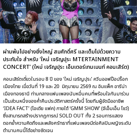
ผ่านพ้นไปอย่างยิ่งใหญ่ สมศักดิ์ศรี และเต็มไปด้วยความ
ประทับใจ สำหรับ ‘ใหม่ เจริญปุระ MTERTAINMENT
CONCERT’ (ใหม่ เจริญปุระ เอ็มเตอร์เทนเมนท์ คอนเสิร์ต)
คอนเสิร์ตเดี่ยวในรอบ 8 ปี ของ ‘ใหม่ เจริญปุระ’ ควีนออฟป็อปร็อก
เมืองไทย เมื่อวันที่ 19 และ 20 มิถุนายน 2569 ณ อิมแพ็ค อารีน่า
เมืองทองธานี ท่ามกลางแฟนเพลงนับหมื่นคนที่พร้อมใจกันมาร่วม
เป็นส่วนหนึ่งของค่ำคืนประวัติศาสตร์ครั้งนี้ โดยทีมผู้จัดมืออาชีพ
‘IDEA FACT’ (ไอเดีย แฟค) ภายใต้ ‘GMM SHOW’ (จีเอ็มเอ็ม โชว์)
ซึ่งสามารถสร้างปรากฏการณ์ SOLD OUT ทั้ง 2 รอบการแสดง
ตอกย้ำความคิดถึงและพลังศรัทธาที่แฟนเพลงมีต่อศิลปินหญิงระดับ
ตำนานคนนี้ได้อย่างชัดเจน