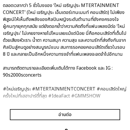
ตลอดเวลากว่า 5 ชั่วโมงของ ‘ใหม่ เจริญปุระ MTERTAINMENT
CONCERT’ (ใหม่ เจริญปุระ เอ็มเตอร์เทนเมนท์ คอนเสิร์ต) ไม่เพียง
พิสูจน์ให้เห็นถึงพลังของศิลปินหญิงระดับตำนานที่ยังคงครองใจ
ผู้คนทุกยุคทุกสมัย แต่ยังตอกย้ำว่าความคิดถึงที่แฟนเพลงมีต่อ ‘ใหม่
เจริญปุระ’ ไม่เคยจางหายไปไหนเลยแม้แต่น้อย นี่คือคอนเสิร์ตที่เต็มไป
ด้วยเสียงหัวเราะ น้ำตา ความสนุก ความสุข และความรักที่ส่งถึงกันจาก
ศิลปินสู่คนดูอย่างสมบูรณ์แบบ สมการรอคอยคอนเสิร์ตเดี่ยวในรอบ
8 ปี และกลายเป็นอีกหนึ่งความทรงจำที่แฟนเพลงจะจดจำไปอีกนาน
สามารถติดตามรายละเอียดเพิ่มเติมได้ทาง Facebook และ IG :
90s2000sconcerts
#ใหม่เจริญปุระ #MTERTAINMENTCONCERT #คอนเสิร์ตใหญ่
ครั้งใหม่ที่เฮฮาปาร์ตี้ที่สุด #IdeaFact #GMMSHOW
อัลบั้ม
รูป
อ่านต่อ