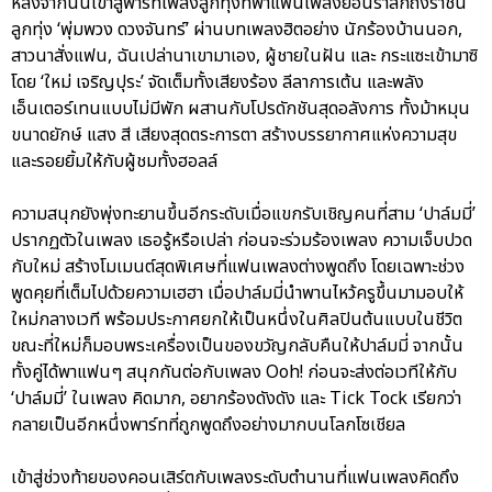
หลังจากนั้นเข้าสู่พาร์ทเพลงลูกทุ่งที่พาแฟนเพลงย้อนรำลึกถึงราชินี
ลูกทุ่ง ‘พุ่มพวง ดวงจันทร์’ ผ่านบทเพลงฮิตอย่าง นักร้องบ้านนอก,
สาวนาสั่งแฟน, ฉันเปล่านาเขามาเอง, ผู้ชายในฝัน และ กระแซะเข้ามาซิ
โดย ‘ใหม่ เจริญปุระ’ จัดเต็มทั้งเสียงร้อง ลีลาการเต้น และพลัง
เอ็นเตอร์เทนแบบไม่มีพัก ผสานกับโปรดักชันสุดอลังการ ทั้งม้าหมุน
ขนาดยักษ์ แสง สี เสียงสุดตระการตา สร้างบรรยากาศแห่งความสุข
และรอยยิ้มให้กับผู้ชมทั้งฮอลล์
ความสนุกยังพุ่งทะยานขึ้นอีกระดับเมื่อแขกรับเชิญคนที่สาม ‘ปาล์มมี่’
ปรากฏตัวในเพลง เธอรู้หรือเปล่า ก่อนจะร่วมร้องเพลง ความเจ็บปวด
กับใหม่ สร้างโมเมนต์สุดพิเศษที่แฟนเพลงต่างพูดถึง โดยเฉพาะช่วง
พูดคุยที่เต็มไปด้วยความเฮฮา เมื่อปาล์มมี่นำพานไหว้ครูขึ้นมามอบให้
ใหม่กลางเวที พร้อมประกาศยกให้เป็นหนึ่งในศิลปินต้นแบบในชีวิต
ขณะที่ใหม่ก็มอบพระเครื่องเป็นของขวัญกลับคืนให้ปาล์มมี่ จากนั้น
ทั้งคู่ได้พาแฟนๆ สนุกกันต่อกับเพลง Ooh! ก่อนจะส่งต่อเวทีให้กับ
‘ปาล์มมี่’ ในเพลง คิดมาก, อยากร้องดังดัง และ Tick Tock เรียกว่า
กลายเป็นอีกหนึ่งพาร์ทที่ถูกพูดถึงอย่างมากบนโลกโซเชียล
เข้าสู่ช่วงท้ายของคอนเสิร์ตกับเพลงระดับตำนานที่แฟนเพลงคิดถึง