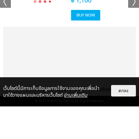
฿
1,100
BUY NOW
เเท็กที่เกี่ยวข้อง :
ใหม่ เจริญปุระ
ใหม่ เจริญปุระ MTERTAINMENT CONCERT
แชร์ :
เว็บไซต์นี้มีการเก็บข้อมูลการใช้งานของคุณเพื่อนำ
SHARE
TWEET
LINE
เกี่ยวกับเรา
ติดต่อลงโฆษณา
ติดต่อเรา
ตกลง
มาใช้วางแผนและบริหารเว็บไซต์
อ่านเพิ่มเติม
© 2026
THAITICKETMAJOR
All Rights Reserved.
แกลเลอรี
แนะนำ
ประมวลภาพงาน “มีสติแล้วลูกพีช