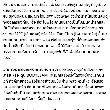
เกิดจากงานแสดง ความสำเร็จ อุปสรรค รวมถึงผู้คนสำคัญที่อยู่เบื้อง
หลังเส้นทางชีวิต ผ่านบทเพลง ทำด้วยหัวใจ, วังน้ำวน, โลกแห่งความ
ฝัน (จุดนัดฝัน), สัญญา โดยเฉพาะช่วงเพลง ‘วังน้ำวน’ ที่ใหม่ชวนคนดู
ทั้งฮอลล์ร้องท่อน ‘ฮื้อ ฮือ’ ไปพร้อมกันจนเกิดเป็นโมเมนต์น่ารักและ
เต็มไปด้วยเสียงหัวเราะ ก่อนสร้างความประทับใจอีกครั้งด้วยการเชิญ
ตัวแทน MFC (เอ็มเอฟซี) หรือ Mai Fan Club (ใหม่แฟนคลับ) ขึ้นมา
ร่วมสนุกบนเวที และมาถึงเพลง เรือใบบนสายรุ้ง ที่ทำเอาหลายคนถึง
กับน้ำตาซึมเมื่อใหม่ถ่ายทอดบทเพลงนี้ให้กับครอบครัว ท่ามกลาง
บรรยากาศแห่งความรักและความผูกพันที่สัมผัสได้จากทุกมุมของ
ฮอลล์
เวทีกลับมาร้อนแรงอีกครั้งกับการปรากฏตัวของ ‘ตูน’ อาทิวราห์ คง
มาลัย’ หรือ ‘ตูน BODYSLAM’ ที่เรียกเสียงกรี๊ดได้ตั้งแต่ก้าวแรกบน
เวที ทั้งคู่ถ่ายทอดพลังร็อกอย่างเข้มข้นผ่านเพลง หวั่นไหว, อ๋อเหรอ
และ คนที่ถูกรัก ก่อนยกเวทีให้ตูนสาดพลังความมันต่อเนื่องในเพลง
เรื่องมันจำเป็น และ สักวันฉันจะดีพอ ท่ามกลางเสียงร้องตามและพลัง
ของแฟนเพลงที่ดังกระหึ่มทั่วทั้งฮอลล์