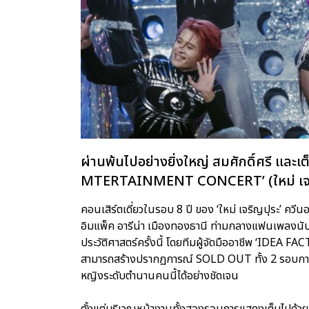
ผ่านพ้นไปอย่างยิ่งใหญ่ สมศักดิ์ศรี และเ
MTERTAINMENT CONCERT’ (ใหม่ เจริญป
คอนเสิร์ตเดี่ยวในรอบ 8 ปี ของ ‘ใหม่ เจริญปุระ’ คว
อิมแพ็ค อารีน่า เมืองทองธานี ท่ามกลางแฟนเพลงนับห
ประวัติศาสตร์ครั้งนี้ โดยทีมผู้จัดมืออาชีพ ‘IDEA FA
สามารถสร้างปรากฏการณ์ SOLD OUT ทั้ง 2 รอบการ
หญิงระดับตำนานคนนี้ได้อย่างชัดเจน
ตั้งแต่บริเวณหน้างานทั้งสองรอบการแสดงเต็มไปด้