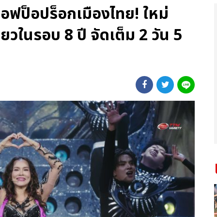
นออฟป็อปร็อกเมืองไทย! ใหม่
่ยวในรอบ 8 ปี จัดเต็ม 2 วัน 5