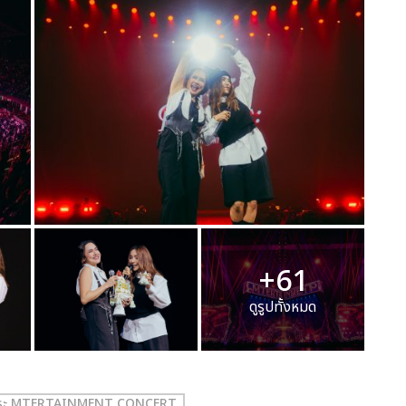
+61
ดูรูปทั้งหมด
ญปุระ MTERTAINMENT CONCERT