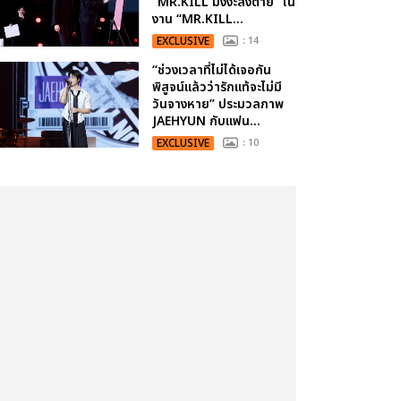
“MR.KILL มังงะสั่งตาย” ใน
งาน “MR.KILL...
EXCLUSIVE
: 14
“ช่วงเวลาที่ไม่ได้เจอกัน
พิสูจน์แล้วว่ารักแท้จะไม่มี
วันจางหาย” ประมวลภาพ
JAEHYUN กับแฟน...
EXCLUSIVE
: 10