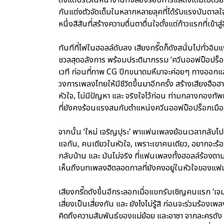
กันแต่งตัวจัดเต็มในหลากหลายลุคที่ได้รับแรงบันดาลใจ
หนึ่งสีสันที่สร้างความตื่นตาตื่นใจตั้งแต่ก้าวแรกที่เข้าส
ทันทีที่ไฟในฮอลล์ดับลง เสียงกรี๊ดก็ดังสนั่นไปทั่วอิมแ
ชวลสุดอลังการ พร้อมประติมากรรม ‘ควีนออฟป็อปร็อก’ 
เวที ก่อนที่ภาพ CG ปีกขนาดมหึมาจะค่อยๆ กางออกแล
วงการเพลงไทยให้มีชีวิตขึ้นมาอีกครั้ง สร้างเสียงฮือ
หัวใจ, ไม่มีปัญหา และ จริงใจไว้ก่อน ท่ามกลางกองทั
ที่ยังคงร้อนแรงสมกับตำแหน่งควีนออฟป็อปร็อกเมื
จากนั้น ‘ใหม่ เจริญปุระ’ พาแฟนเพลงย้อนเวลากลับไปส
แจกัน, คนเดียวในหัวใจ, เพราะเขาคนเดียว, อยากจะร้องไ
กลับบ้าน และ มันไม่จริง ที่แฟนเพลงทั้งฮอลล์ร้องต
เห็นถึงบทเพลงฮิตลอดกาลที่ยังคงอยู่ในหัวใจของ
เสียงกรี๊ดดังขึ้นอีกระลอกเมื่อแขกรับเชิญคนแรก ‘เจ
เสี่ยงเป็นเสี่ยงกัน และ ยังไงไม่รู้สิ ก่อนจะร่วมร้อง
คิดถึงความสัมพันธ์ของแม่ย้อย และอาซา จากละครดัง