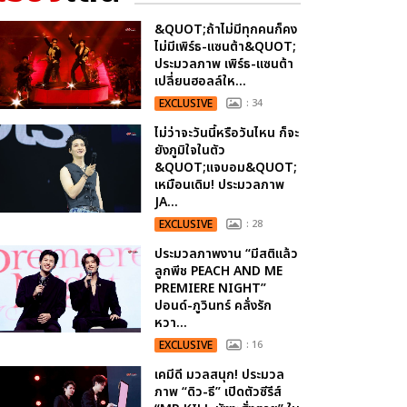
&QUOT;ถ้าไม่มีทุกคนก็คง
ไม่มีเพิร์ธ-แซนต้า&QUOT;
ประมวลภาพ เพิร์ธ-แซนต้า
เปลี่ยนฮอลล์ให...
EXCLUSIVE
: 34
ไม่ว่าจะวันนี้หรือวันไหน ก็จะ
ยังภูมิใจในตัว
&QUOT;แจบอม&QUOT;
เหมือนเดิม! ประมวลภาพ
JA...
EXCLUSIVE
: 28
ประมวลภาพงาน “มีสติแล้ว
ลูกพีช PEACH AND ME
PREMIERE NIGHT”
ปอนด์-ภูวินทร์ คลั่งรัก
หวา...
EXCLUSIVE
: 16
เคมีดี มวลสนุก! ประมวล
ภาพ “ดิว-ธี” เปิดตัวซีรีส์