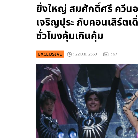
ยิ่งใหญ่ สมศักดิ์ศรี ควี
เจริญปุระ กับคอนเสิร์ตเดี
ชั่วโมงคุ้มเกินคุ้ม
EXCLUSIVE
: 22 มิ.ย. 2569
: 67