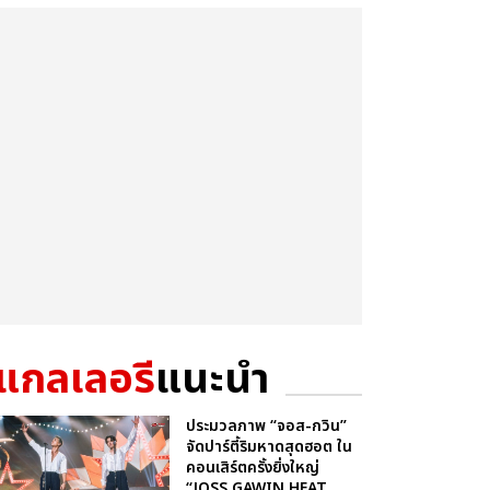
แกลเลอรี
แนะนำ
ประมวลภาพ “จอส-กวิน”
จัดปาร์ตี้ริมหาดสุดฮอต ใน
คอนเสิร์ตครั้งยิ่งใหญ่
“JOSS GAWIN HEAT ...