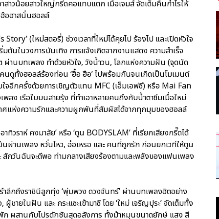
เอาสาวน้อยสาวใหญ่กรี๊ดคอแทบแตก เมื่อเจมส์ จัดเต็มคืนกำไรให้
ฮือฮาสนั่นฮอลล์
Story’ (ใหม่สตอรี่) ช่วงเวลาที่ใหม่ได้คุยไป ร้องไป และเปิดหัวใจ
ุดเริ่มต้นในวงการบันเทิง การแจ้งเกิดจากงานแสดง ความสำเร็จ
วิต ผ่านบทเพลง ทำด้วยหัวใจ, วังน้ำวน, โลกแห่งความฝัน (จุดนัด
คนดูทั้งฮอลล์ร้องท่อน ‘ฮื้อ ฮือ’ ไปพร้อมกันจนเกิดเป็นโมเมนต์
ับใจอีกครั้งด้วยการเชิญตัวแทน MFC (เอ็มเอฟซี) หรือ Mai Fan
พลง เรือใบบนสายรุ้ง ที่ทำเอาหลายคนถึงกับน้ำตาซึมเมื่อใหม่
ศแห่งความรักและความผูกพันที่สัมผัสได้จากทุกมุมของฮอลล์
าทิวราห์ คงมาลัย’ หรือ ‘ตูน BODYSLAM’ ที่เรียกเสียงกรี๊ดได้
มข้นผ่านเพลง หวั่นไหว, อ๋อเหรอ และ คนที่ถูกรัก ก่อนยกเวทีให้ตูน
และ สักวันฉันจะดีพอ ท่ามกลางเสียงร้องตามและพลังของแฟนเพลง
รำลึกถึงราชินีลูกทุ่ง ‘พุ่มพวง ดวงจันทร์’ ผ่านบทเพลงฮิตอย่าง
ู้ชายในฝัน และ กระแซะเข้ามาซิ โดย ‘ใหม่ เจริญปุระ’ จัดเต็มทั้ง
พัก ผสานกับโปรดักชันสุดอลังการ ทั้งม้าหมุนขนาดยักษ์ แสง สี