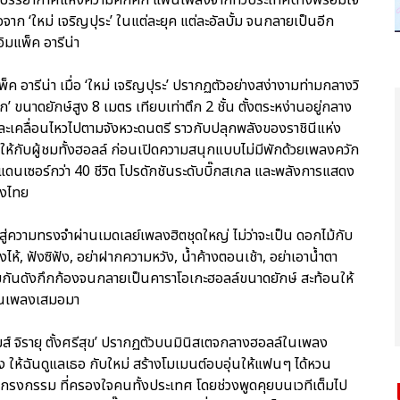
จาก ‘ใหม่ เจริญปุระ’ ในแต่ละยุค แต่ละอัลบั้ม จนกลายเป็นอีก
ู่อิมแพ็ค อารีน่า
พ็ค อารีน่า เมื่อ ‘ใหม่ เจริญปุระ’ ปรากฏตัวอย่างสง่างามท่ามกลางวิ
ขนาดยักษ์สูง 8 เมตร เทียบเท่าตึก 2 ชั้น ตั้งตระหง่านอยู่กลาง
ะเคลื่อนไหวไปตามจังหวะดนตรี ราวกับปลุกพลังของราชินีแห่ง
ฮาให้กับผู้ชมทั้งฮอลล์ ก่อนเปิดความสนุกแบบไม่มีพักด้วยเพลงควัก
พแดนเซอร์กว่า 40 ชีวิต โปรดักชันระดับบิ๊กสเกล และพลังการแสดง
องไทย
ู่ความทรงจำผ่านเมดเลย์เพลงฮิตชุดใหญ่ ไม่ว่าจะเป็น ดอกไม้กับ
ห้, ฟังซิฟัง, อย่าฝากความหวัง, น้ำค้างตอนเช้า, อย่าเอาน้ำตา
ามกันดังกึกก้องจนกลายเป็นคาราโอเกะฮอลล์ขนาดยักษ์ สะท้อนให้
แฟนเพลงเสมอมา
มส์ จิรายุ ตั้งศรีสุข’ ปรากฏตัวบนมินิสเตจกลางฮอลล์ในเพลง
เพลง ให้ฉันดูแลเธอ กับใหม่ สร้างโมเมนต์อบอุ่นให้แฟนๆ ได้หวน
 กรงกรรม ที่ครองใจคนทั้งประเทศ โดยช่วงพูดคุยบนเวทีเต็มไป