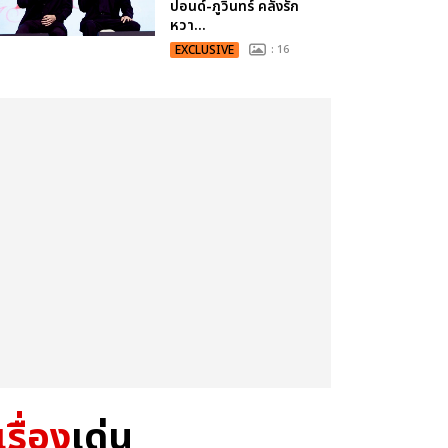
ปอนด์-ภูวินทร์ คลั่งรัก
หวา...
EXCLUSIVE
: 16
เรื่อง
เด่น