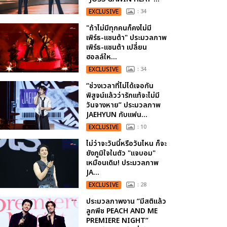
EXCLUSIVE
: 34
"ถ้าไม่มีทุกคนก็คงไม่มี
เพิร์ธ-แซนต้า" ประมวลภาพ
เพิร์ธ-แซนต้า เปลี่ยน
ฮอลล์ให...
EXCLUSIVE
: 34
“ช่วงเวลาที่ไม่ได้เจอกัน
พิสูจน์แล้วว่ารักแท้จะไม่มี
วันจางหาย” ประมวลภาพ
JAEHYUN กับแฟน...
EXCLUSIVE
: 10
ไม่ว่าจะวันนี้หรือวันไหน ก็จะ
ยังภูมิใจในตัว "แจบอม"
เหมือนเดิม! ประมวลภาพ
JA...
EXCLUSIVE
: 28
ประมวลภาพงาน “มีสติแล้ว
ลูกพีช PEACH AND ME
PREMIERE NIGHT”