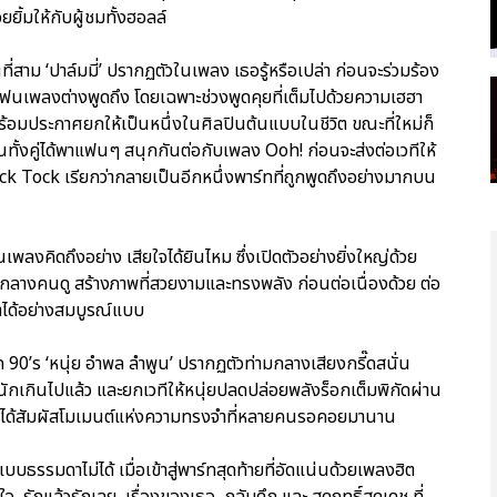
ิ้มให้กับผู้ชมทั้งฮอลล์
ี่สาม ‘ปาล์มมี่’ ปรากฏตัวในเพลง เธอรู้หรือเปล่า ก่อนจะร่วมร้อง
แฟนเพลงต่างพูดถึง โดยเฉพาะช่วงพูดคุยที่เต็มไปด้วยความเฮฮา
 พร้อมประกาศยกให้เป็นหนึ่งในศิลปินต้นแบบในชีวิต ขณะที่ใหม่ก็
นทั้งคู่ได้พาแฟนๆ สนุกกันต่อกับเพลง Ooh! ก่อนจะส่งต่อเวทีให้
ick Tock เรียกว่ากลายเป็นอีกหนึ่งพาร์ทที่ถูกพูดถึงอย่างมากบน
พลงคิดถึงอย่าง เสียใจได้ยินไหม ซึ่งเปิดตัวอย่างยิ่งใหญ่ด้วย
กลางคนดู สร้างภาพที่สวยงามและทรงพลัง ก่อนต่อเนื่องด้วย ต่อ
มาได้อย่างสมบูรณ์แบบ
ค 90’s ‘หนุ่ย อำพล ลำพูน’ ปรากฏตัวท่ามกลางเสียงกรี๊ดสนั่น
ักเกินไปแล้ว และยกเวทีให้หนุ่ยปลดปล่อยพลังร็อกเต็มพิกัดผ่าน
s ได้สัมผัสโมเมนต์แห่งความทรงจำที่หลายคนรอคอยมานาน
ธรรมดาไม่ได้ เมื่อเข้าสู่พาร์ทสุดท้ายที่อัดแน่นด้วยเพลงฮิต
้ใจ, รักแล้วรักเลย, เรื่องของเธอ, กลับดึก และ สุดฤทธิ์สุดเดช ที่