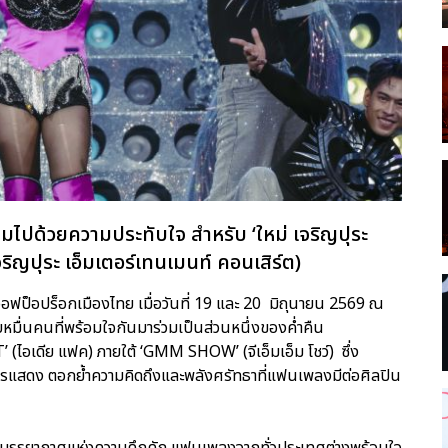
ต็มไปด้วยความประทับใจ สำหรับ ‘ใหม่ เจริญปุระ
ุระ เอ็มเตอร์เทนเมนท์ คอนเสิร์ต)
ีนออฟป็อปร็อกเมืองไทย เมื่อวันที่ 19 และ 20 มิถุนายน 2569 ณ
มื่นคนที่พร้อมใจกันมาร่วมเป็นส่วนหนึ่งของค่ำคืน
CT’ (ไอเดีย แฟค) ภายใต้ ‘GMM SHOW’ (จีเอ็มเอ็ม โชว์) ซึ่ง
แสดง ตอกย้ำความคิดถึงและพลังศรัทธาที่แฟนเพลงมีต่อศิลปิน
วยบรรยากาศแห่งความคึกคัก แฟนเพลงจากทั่วประเทศต่างพร้อมใจ