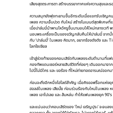
เสียงสุดตระการตา สร้างบรรยากาศแห่งความสุขและรอยย
ความสนุกยังพุ่งทะยานขึ้นอีกระดับเมื่อแขกรับเชิญคนท
เพลง ความเจ็บปวด กับใหม่ สร้างโมเมนต์สุดพิเศษที่
เมื่อปาล์มมี่นำพานไหว้ครูขึ้นมามอบให้ใหม่กลางเวที
มอบพระเครื่องเป็นของขวัญกลับคืนให้ปาล์มมี่ จากนั้
กับ ‘ปาล์มมี่’ ในเพลง คิดมาก, อยากร้องดังดัง และ T
โลกโซเชียล
เข้าสู่ช่วงท้ายของคอนเสิร์ตกับเพลงระดับตำนานที่แฟนเ
กองทัพแดนเซอร์หลายสิบชีวิตที่ค่อยๆ เดินออกมาจาก
ไปนี้ไม่มีใคร และ ขอร้อง ที่ใหม่ถ่ายทอดอารมณ์ออก
ก่อนจะถึงอีกหนึ่งไฮไลต์สำคัญ เมื่อคิงออฟร็อกแห่งยุ
ฮอลล์ในเพลง เสียมั้ย ก่อนร่วมร้องกับใหม่ในเพลง หน
เพลง เอาไปเลย และ ส้มหล่น ทำให้แฟนเพลงยุค 90’
และแน่นอนว่าคอนเสิร์ตของ ‘ใหม่ เจริญปุระ’ จะจบลงแบบ
ตลอดกาล ทั้ง อยากให้รู้ว่ารักเธอ, ไม่อยากให้เธอรู้, แพ