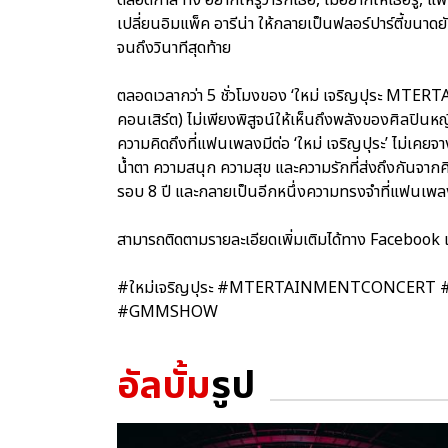
เปลี่ยนอิมแพ็ค อารีน่า ให้กลายเป็นฟลอร์ปาร์ตี้ขนา
จนถึงวินาทีสุดท้าย
ตลอดเวลากว่า 5 ชั่วโมงของ ‘ใหม่ เจริญปุระ MTE
คอนเสิร์ต) ไม่เพียงพิสูจน์ให้เห็นถึงพลังของศิลปินห
ความคิดถึงที่แฟนเพลงมีต่อ ‘ใหม่ เจริญปุระ’ ไม่เคยจา
น้ำตา ความสนุก ความสุข และความรักที่ส่งถึงกันจาก
รอบ 8 ปี และกลายเป็นอีกหนึ่งความทรงจำที่แฟนเพ
สามารถติดตามรายละเอียดเพิ่มเติมได้ทาง Facebook
#ใหม่เจริญปุระ #MTERTAINMENTCONCERT #คอนเสิร
#GMMSHOW
อัลบั้ม
รูป