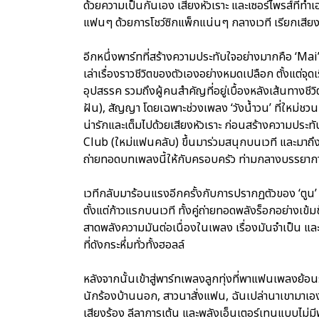
ด้วยความเป็นกันเอง เสียงหัวเราะ และเซอร์ไพรส์ที่ทำ
แฟนๆ ด้วยการโชว์ซิกแพ็กแน่นๆ กลางเวที เรียกเสียง
อีกหนึ่งพาร์ทที่สร้างความประทับใจอย่างมากคือ ‘Mai’s 
เล่าเรื่องราวชีวิตของตัวเองอย่างหมดเปลือก ตั้งแต่จ
อุปสรรค รวมถึงผู้คนสำคัญที่อยู่เบื้องหลังเส้นทางชี
ฝัน), สัญญา โดยเฉพาะช่วงเพลง ‘วังน้ำวน’ ที่ใหม่ชวน
น่ารักและเต็มไปด้วยเสียงหัวเราะ ก่อนสร้างความประท
Club (ใหม่แฟนคลับ) ขึ้นมาร่วมสนุกบนเวที และมาถึงเ
ถ่ายทอดบทเพลงนี้ให้กับครอบครัว ท่ามกลางบรรยากา
เวทีกลับมาร้อนแรงอีกครั้งกับการปรากฏตัวของ ‘ตูน’ อ
ตั้งแต่ก้าวแรกบนเวที ทั้งคู่ถ่ายทอดพลังร็อกอย่างเข้
สาดพลังความมันต่อเนื่องในเพลง เรื่องมันจำเป็น 
ที่ดังกระหึ่มทั่วทั้งฮอลล์
หลังจากนั้นเข้าสู่พาร์ทเพลงลูกทุ่งที่พาแฟนเพลงย้อน
นักร้องบ้านนอก, สาวนาสั่งแฟน, ฉันเปล่านาเขามาเอง, ผ
เสียงร้อง ลีลาการเต้น และพลังเอ็นเตอร์เทนแบบไม่มี