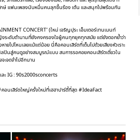
ดยักษ์ แฟนเพลงนับหมื่นคนลุกขึ้นร้อง เต้น และสนุกไปพร้อมกัน
RTAINMENT CONCERT’ (ใหม่ เจริญปุระ เอ็มเตอร์เทนเมนท์
ญิงระดับตำนานที่ยังคงครองใจผู้คนทุกยุคทุกสมัย แต่ยังตอกย้ำว่า
งหายไปไหนเลยแม้แต่น้อย นี่คือคอนเสิร์ตที่เต็มไปด้วยเสียงหัวเราะ
ศิลปินสู่คนดูอย่างสมบูรณ์แบบ สมการรอคอยคอนเสิร์ตเดี่ยวใน
ลงจะจดจำไปอีกนาน
 และ IG : 90s2000sconcerts
์ตใหญ่ครั้งใหม่ที่เฮฮาปาร์ตี้ที่สุด #IdeaFact