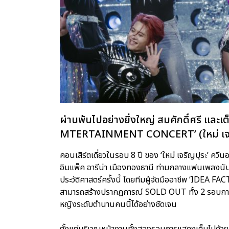
ผ่านพ้นไปอย่างยิ่งใหญ่ สมศักดิ์ศรี และเ
MTERTAINMENT CONCERT’ (ใหม่ เจริญป
คอนเสิร์ตเดี่ยวในรอบ 8 ปี ของ ‘ใหม่ เจริญปุระ’ คว
อิมแพ็ค อารีน่า เมืองทองธานี ท่ามกลางแฟนเพลงนับห
ประวัติศาสตร์ครั้งนี้ โดยทีมผู้จัดมืออาชีพ ‘IDEA FA
สามารถสร้างปรากฏการณ์ SOLD OUT ทั้ง 2 รอบการ
หญิงระดับตำนานคนนี้ได้อย่างชัดเจน
ตั้งแต่บริเวณหน้างานทั้งสองรอบการแสดงเต็มไปด้