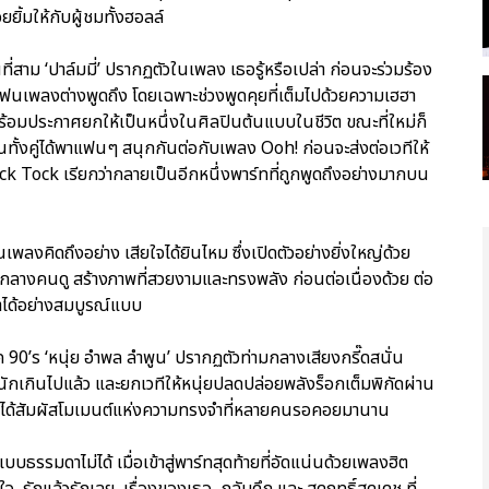
ิ้มให้กับผู้ชมทั้งฮอลล์
ี่สาม ‘ปาล์มมี่’ ปรากฏตัวในเพลง เธอรู้หรือเปล่า ก่อนจะร่วมร้อง
แฟนเพลงต่างพูดถึง โดยเฉพาะช่วงพูดคุยที่เต็มไปด้วยความเฮฮา
 พร้อมประกาศยกให้เป็นหนึ่งในศิลปินต้นแบบในชีวิต ขณะที่ใหม่ก็
นทั้งคู่ได้พาแฟนๆ สนุกกันต่อกับเพลง Ooh! ก่อนจะส่งต่อเวทีให้
ick Tock เรียกว่ากลายเป็นอีกหนึ่งพาร์ทที่ถูกพูดถึงอย่างมากบน
พลงคิดถึงอย่าง เสียใจได้ยินไหม ซึ่งเปิดตัวอย่างยิ่งใหญ่ด้วย
กลางคนดู สร้างภาพที่สวยงามและทรงพลัง ก่อนต่อเนื่องด้วย ต่อ
มาได้อย่างสมบูรณ์แบบ
ค 90’s ‘หนุ่ย อำพล ลำพูน’ ปรากฏตัวท่ามกลางเสียงกรี๊ดสนั่น
ักเกินไปแล้ว และยกเวทีให้หนุ่ยปลดปล่อยพลังร็อกเต็มพิกัดผ่าน
s ได้สัมผัสโมเมนต์แห่งความทรงจำที่หลายคนรอคอยมานาน
ธรรมดาไม่ได้ เมื่อเข้าสู่พาร์ทสุดท้ายที่อัดแน่นด้วยเพลงฮิต
้ใจ, รักแล้วรักเลย, เรื่องของเธอ, กลับดึก และ สุดฤทธิ์สุดเดช ที่