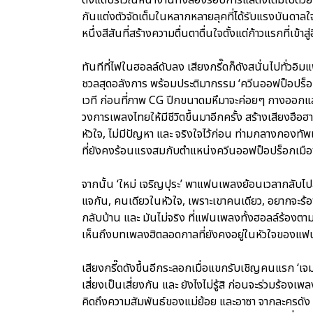
กันแต่งตัวจัดเต็มในหลากหลายลุคที่ได้รับแรงบันดาลใจ
หนึ่งสีสันที่สร้างความตื่นตาตื่นใจตั้งแต่ก้าวแรกที่เข้าส
ทันทีที่ไฟในฮอลล์ดับลง เสียงกรี๊ดก็ดังสนั่นไปทั่วอิมแ
ชวลสุดอลังการ พร้อมประติมากรรม ‘ควีนออฟป็อปร็อก’ 
เวที ก่อนที่ภาพ CG ปีกขนาดมหึมาจะค่อยๆ กางออกแล
วงการเพลงไทยให้มีชีวิตขึ้นมาอีกครั้ง สร้างเสียงฮือ
หัวใจ, ไม่มีปัญหา และ จริงใจไว้ก่อน ท่ามกลางกองทั
ที่ยังคงร้อนแรงสมกับตำแหน่งควีนออฟป็อปร็อกเมื
จากนั้น ‘ใหม่ เจริญปุระ’ พาแฟนเพลงย้อนเวลากลับไปส
แจกัน, คนเดียวในหัวใจ, เพราะเขาคนเดียว, อยากจะร้องไ
กลับบ้าน และ มันไม่จริง ที่แฟนเพลงทั้งฮอลล์ร้องต
เห็นถึงบทเพลงฮิตลอดกาลที่ยังคงอยู่ในหัวใจของ
เสียงกรี๊ดดังขึ้นอีกระลอกเมื่อแขกรับเชิญคนแรก ‘เจ
เสี่ยงเป็นเสี่ยงกัน และ ยังไงไม่รู้สิ ก่อนจะร่วมร้อง
คิดถึงความสัมพันธ์ของแม่ย้อย และอาซา จากละครดัง