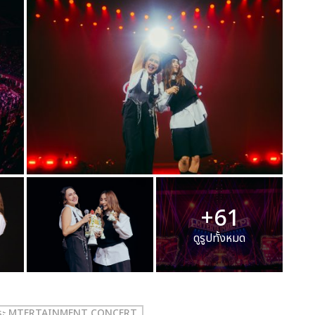
+61
ดูรูปทั้งหมด
ญปุระ MTERTAINMENT CONCERT