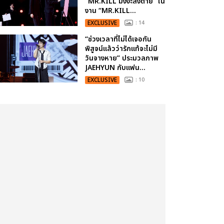
“MR.KILL มังงะสั่งตาย” ใน
งาน “MR.KILL...
EXCLUSIVE
: 14
“ช่วงเวลาที่ไม่ได้เจอกัน
พิสูจน์แล้วว่ารักแท้จะไม่มี
วันจางหาย” ประมวลภาพ
JAEHYUN กับแฟน...
EXCLUSIVE
: 10