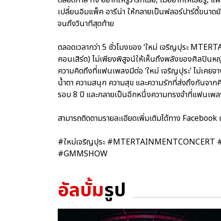
เปลี่ยนอิมแพ็ค อารีน่า ให้กลายเป็นฟลอร์ปาร์ตี้ขนา
จนถึงวินาทีสุดท้าย
ตลอดเวลากว่า 5 ชั่วโมงของ ‘ใหม่ เจริญปุระ MTE
คอนเสิร์ต) ไม่เพียงพิสูจน์ให้เห็นถึงพลังของศิลปินห
ความคิดถึงที่แฟนเพลงมีต่อ ‘ใหม่ เจริญปุระ’ ไม่เคยจา
น้ำตา ความสนุก ความสุข และความรักที่ส่งถึงกันจาก
รอบ 8 ปี และกลายเป็นอีกหนึ่งความทรงจำที่แฟนเพ
สามารถติดตามรายละเอียดเพิ่มเติมได้ทาง Facebook
#ใหม่เจริญปุระ #MTERTAINMENTCONCERT #คอนเสิร
#GMMSHOW
อัลบั้ม
รูป