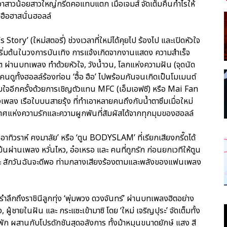
เอาสาวน้อยสาวใหญ่กรี๊ดคอแทบแตก เมื่อเจมส์ จัดเต็มคืนกำไรให้
ฮือฮาสนั่นฮอลล์
Story’ (ใหม่สตอรี่) ช่วงเวลาที่ใหม่ได้คุยไป ร้องไป และเปิดหัวใจ
ุดเริ่มต้นในวงการบันเทิง การแจ้งเกิดจากงานแสดง ความสำเร็จ
วิต ผ่านบทเพลง ทำด้วยหัวใจ, วังน้ำวน, โลกแห่งความฝัน (จุดนัด
คนดูทั้งฮอลล์ร้องท่อน ‘ฮื้อ ฮือ’ ไปพร้อมกันจนเกิดเป็นโมเมนต์
ับใจอีกครั้งด้วยการเชิญตัวแทน MFC (เอ็มเอฟซี) หรือ Mai Fan
พลง เรือใบบนสายรุ้ง ที่ทำเอาหลายคนถึงกับน้ำตาซึมเมื่อใหม่
ศแห่งความรักและความผูกพันที่สัมผัสได้จากทุกมุมของฮอลล์
าทิวราห์ คงมาลัย’ หรือ ‘ตูน BODYSLAM’ ที่เรียกเสียงกรี๊ดได้
มข้นผ่านเพลง หวั่นไหว, อ๋อเหรอ และ คนที่ถูกรัก ก่อนยกเวทีให้ตูน
และ สักวันฉันจะดีพอ ท่ามกลางเสียงร้องตามและพลังของแฟนเพลง
รำลึกถึงราชินีลูกทุ่ง ‘พุ่มพวง ดวงจันทร์’ ผ่านบทเพลงฮิตอย่าง
ู้ชายในฝัน และ กระแซะเข้ามาซิ โดย ‘ใหม่ เจริญปุระ’ จัดเต็มทั้ง
พัก ผสานกับโปรดักชันสุดอลังการ ทั้งม้าหมุนขนาดยักษ์ แสง สี