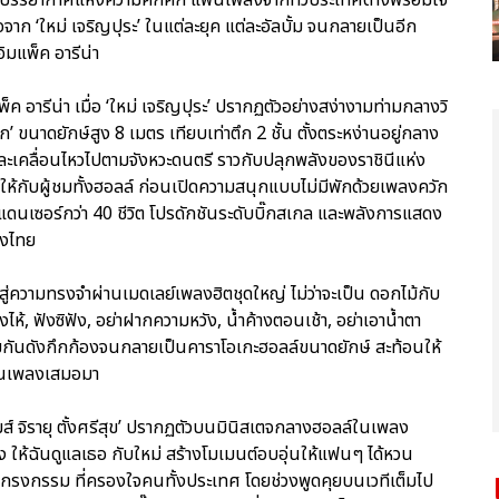
จาก ‘ใหม่ เจริญปุระ’ ในแต่ละยุค แต่ละอัลบั้ม จนกลายเป็นอีก
ู่อิมแพ็ค อารีน่า
พ็ค อารีน่า เมื่อ ‘ใหม่ เจริญปุระ’ ปรากฏตัวอย่างสง่างามท่ามกลางวิ
ขนาดยักษ์สูง 8 เมตร เทียบเท่าตึก 2 ชั้น ตั้งตระหง่านอยู่กลาง
ะเคลื่อนไหวไปตามจังหวะดนตรี ราวกับปลุกพลังของราชินีแห่ง
ฮาให้กับผู้ชมทั้งฮอลล์ ก่อนเปิดความสนุกแบบไม่มีพักด้วยเพลงควัก
พแดนเซอร์กว่า 40 ชีวิต โปรดักชันระดับบิ๊กสเกล และพลังการแสดง
องไทย
ู่ความทรงจำผ่านเมดเลย์เพลงฮิตชุดใหญ่ ไม่ว่าจะเป็น ดอกไม้กับ
ห้, ฟังซิฟัง, อย่าฝากความหวัง, น้ำค้างตอนเช้า, อย่าเอาน้ำตา
ามกันดังกึกก้องจนกลายเป็นคาราโอเกะฮอลล์ขนาดยักษ์ สะท้อนให้
แฟนเพลงเสมอมา
มส์ จิรายุ ตั้งศรีสุข’ ปรากฏตัวบนมินิสเตจกลางฮอลล์ในเพลง
เพลง ให้ฉันดูแลเธอ กับใหม่ สร้างโมเมนต์อบอุ่นให้แฟนๆ ได้หวน
 กรงกรรม ที่ครองใจคนทั้งประเทศ โดยช่วงพูดคุยบนเวทีเต็มไป