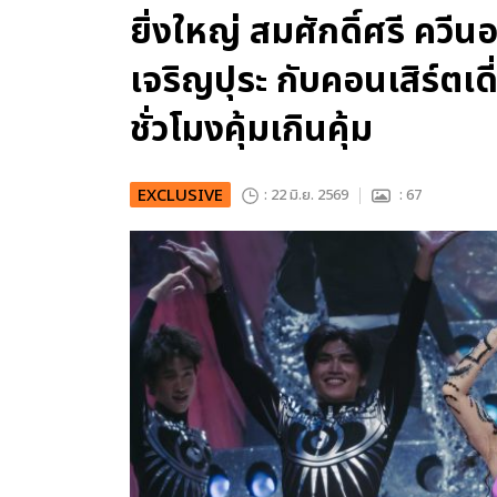
ยิ่งใหญ่ สมศักดิ์ศรี ควี
เจริญปุระ กับคอนเสิร์ตเดี
ชั่วโมงคุ้มเกินคุ้ม
EXCLUSIVE
: 22 มิ.ย. 2569
: 67