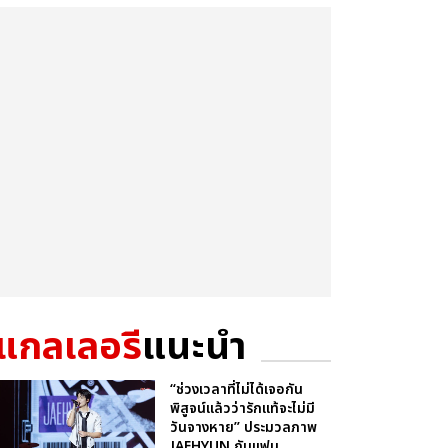
แกลเลอรี
แนะนำ
“ช่วงเวลาที่ไม่ได้เจอกัน
พิสูจน์แล้วว่ารักแท้จะไม่มี
วันจางหาย” ประมวลภาพ
JAEHYUN กับแฟน...