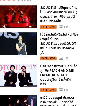
&QUOT;ถ้าไม่มีทุกคนก็คง
ไม่มีเพิร์ธ-แซนต้า&QUOT;
ประมวลภาพ เพิร์ธ-แซนต้า
เปลี่ยนฮอลล์ให...
EXCLUSIVE
: 34
ไม่ว่าจะวันนี้หรือวันไหน ก็จะ
ยังภูมิใจในตัว
&QUOT;แจบอม&QUOT;
เหมือนเดิม! ประมวลภาพ
JA...
EXCLUSIVE
: 28
ประมวลภาพงาน “มีสติแล้ว
ลูกพีช PEACH AND ME
PREMIERE NIGHT”
ปอนด์-ภูวินทร์ คลั่งรัก
หวา...
EXCLUSIVE
: 16
เคมีดี มวลสนุก! ประมวล
ภาพ “ดิว-ธี” เปิดตัวซีรีส์