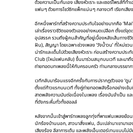
ด้วยความเป็นกันเอง เสียงหัวเราะ และเซอร์ไพรส์ที่ทำ
แฟนๆ ด้วยการโชว์ซิกแพ็กแน่นๆ กลางเวที เรียกเสียง
อีกหนึ่งพาร์ทที่สร้างความประทับใจอย่างมากคือ ‘Mai’s 
เล่าเรื่องราวชีวิตของตัวเองอย่างหมดเปลือก ตั้งแต่จ
อุปสรรค รวมถึงผู้คนสำคัญที่อยู่เบื้องหลังเส้นทางชี
ฝัน), สัญญา โดยเฉพาะช่วงเพลง ‘วังน้ำวน’ ที่ใหม่ชวน
น่ารักและเต็มไปด้วยเสียงหัวเราะ ก่อนสร้างความประท
Club (ใหม่แฟนคลับ) ขึ้นมาร่วมสนุกบนเวที และมาถึงเ
ถ่ายทอดบทเพลงนี้ให้กับครอบครัว ท่ามกลางบรรยากา
เวทีกลับมาร้อนแรงอีกครั้งกับการปรากฏตัวของ ‘ตูน’ อ
ตั้งแต่ก้าวแรกบนเวที ทั้งคู่ถ่ายทอดพลังร็อกอย่างเข้
สาดพลังความมันต่อเนื่องในเพลง เรื่องมันจำเป็น 
ที่ดังกระหึ่มทั่วทั้งฮอลล์
หลังจากนั้นเข้าสู่พาร์ทเพลงลูกทุ่งที่พาแฟนเพลงย้อน
นักร้องบ้านนอก, สาวนาสั่งแฟน, ฉันเปล่านาเขามาเอง, ผ
เสียงร้อง ลีลาการเต้น และพลังเอ็นเตอร์เทนแบบไม่มี