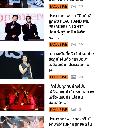
EXCLUSIVE
: 10
ประมวลภาพงาน “มีสติแล้ว
ลูกพีช PEACH AND ME
PREMIERE NIGHT”
ปอนด์-ภูวินทร์ คลั่งรัก
หวา...
EXCLUSIVE
: 16
ไม่ว่าจะวันนี้หรือวันไหน ก็จะ
ยังภูมิใจในตัว "แจบอม"
เหมือนเดิม! ประมวลภาพ
JA...
EXCLUSIVE
: 28
"ถ้าไม่มีทุกคนก็คงไม่มี
เพิร์ธ-แซนต้า" ประมวลภาพ
เพิร์ธ-แซนต้า เปลี่ยน
ฮอลล์ให...
EXCLUSIVE
: 34
ประมวลภาพ “จอส-กวิน”
จัดปาร์ตี้ริมหาดสุดฮอต ใน