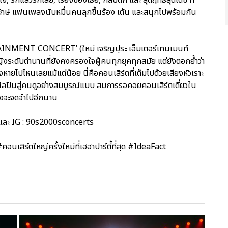
ดยักษ์ แฟนเพลงนับหมื่นคนลุกขึ้นร้อง เต้น และสนุกไปพร้อมกัน
RTAINMENT CONCERT’ (ใหม่ เจริญปุระ เอ็มเตอร์เทนเมนท์
ญิงระดับตำนานที่ยังคงครองใจผู้คนทุกยุคทุกสมัย แต่ยังตอกย้ำว่า
งหายไปไหนเลยแม้แต่น้อย นี่คือคอนเสิร์ตที่เต็มไปด้วยเสียงหัวเราะ
ศิลปินสู่คนดูอย่างสมบูรณ์แบบ สมการรอคอยคอนเสิร์ตเดี่ยวใน
ลงจะจดจำไปอีกนาน
 และ IG : 90s2000sconcerts
์ตใหญ่ครั้งใหม่ที่เฮฮาปาร์ตี้ที่สุด #IdeaFact