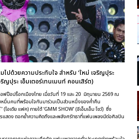
ต็มไปด้วยความประทับใจ สำหรับ ‘ใหม่ เจริญปุระ
ุระ เอ็มเตอร์เทนเมนท์ คอนเสิร์ต)
ีนออฟป็อปร็อกเมืองไทย เมื่อวันที่ 19 และ 20 มิถุนายน 2569 ณ
มื่นคนที่พร้อมใจกันมาร่วมเป็นส่วนหนึ่งของค่ำคืน
CT’ (ไอเดีย แฟค) ภายใต้ ‘GMM SHOW’ (จีเอ็มเอ็ม โชว์) ซึ่ง
แสดง ตอกย้ำความคิดถึงและพลังศรัทธาที่แฟนเพลงมีต่อศิลปิน
วยบรรยากาศแห่งความคึกคัก แฟนเพลงจากทั่วประเทศต่างพร้อมใจ