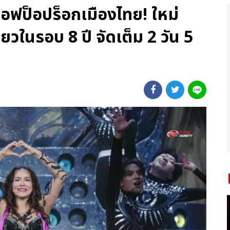
นออฟป็อปร็อกเมืองไทย! ใหม่
่ยวในรอบ 8 ปี จัดเต็ม 2 วัน 5