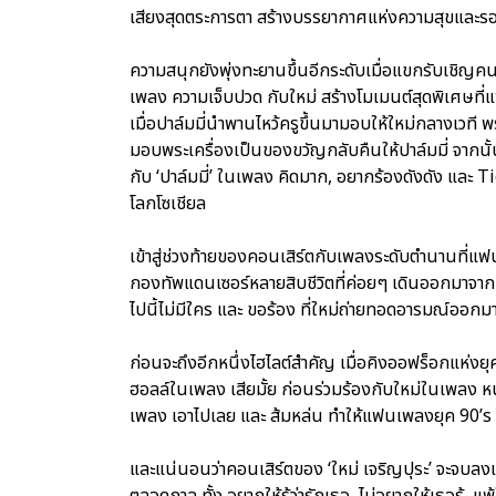
เสียงสุดตระการตา สร้างบรรยากาศแห่งความสุขและรอยย
ความสนุกยังพุ่งทะยานขึ้นอีกระดับเมื่อแขกรับเชิญคนท
เพลง ความเจ็บปวด กับใหม่ สร้างโมเมนต์สุดพิเศษที่
เมื่อปาล์มมี่นำพานไหว้ครูขึ้นมามอบให้ใหม่กลางเวที
มอบพระเครื่องเป็นของขวัญกลับคืนให้ปาล์มมี่ จากนั้
กับ ‘ปาล์มมี่’ ในเพลง คิดมาก, อยากร้องดังดัง และ T
โลกโซเชียล
เข้าสู่ช่วงท้ายของคอนเสิร์ตกับเพลงระดับตำนานที่แฟนเ
กองทัพแดนเซอร์หลายสิบชีวิตที่ค่อยๆ เดินออกมาจาก
ไปนี้ไม่มีใคร และ ขอร้อง ที่ใหม่ถ่ายทอดอารมณ์ออก
ก่อนจะถึงอีกหนึ่งไฮไลต์สำคัญ เมื่อคิงออฟร็อกแห่งยุ
ฮอลล์ในเพลง เสียมั้ย ก่อนร่วมร้องกับใหม่ในเพลง หน
เพลง เอาไปเลย และ ส้มหล่น ทำให้แฟนเพลงยุค 90’
และแน่นอนว่าคอนเสิร์ตของ ‘ใหม่ เจริญปุระ’ จะจบลงแบบ
ตลอดกาล ทั้ง อยากให้รู้ว่ารักเธอ, ไม่อยากให้เธอรู้, แพ