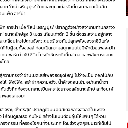
จาก ‘ใหม่ เจริญปุระ’ ในแต่ละยุค แต่ละอัลบั้ม จนกลายเป็นอีก
ู่อิมแพ็ค อารีน่า
พ็ค อารีน่า เมื่อ ‘ใหม่ เจริญปุระ’ ปรากฏตัวอย่างสง่างามท่ามกลางวิ
ขนาดยักษ์สูง 8 เมตร เทียบเท่าตึก 2 ชั้น ตั้งตระหง่านอยู่กลาง
ะเคลื่อนไหวไปตามจังหวะดนตรี ราวกับปลุกพลังของราชินีแห่ง
ฮาให้กับผู้ชมทั้งฮอลล์ ก่อนเปิดความสนุกแบบไม่มีพักด้วยเพลงควัก
พแดนเซอร์กว่า 40 ชีวิต โปรดักชันระดับบิ๊กสเกล และพลังการแสดง
องไทย
ู่ความทรงจำผ่านเมดเลย์เพลงฮิตชุดใหญ่ ไม่ว่าจะเป็น ดอกไม้กับ
ห้, ฟังซิฟัง, อย่าฝากความหวัง, น้ำค้างตอนเช้า, อย่าเอาน้ำตา
ามกันดังกึกก้องจนกลายเป็นคาราโอเกะฮอลล์ขนาดยักษ์ สะท้อนให้
แฟนเพลงเสมอมา
มส์ จิรายุ ตั้งศรีสุข’ ปรากฏตัวบนมินิสเตจกลางฮอลล์ในเพลง
เพลง ให้ฉันดูแลเธอ กับใหม่ สร้างโมเมนต์อบอุ่นให้แฟนๆ ได้หวน
 กรงกรรม ที่ครองใจคนทั้งประเทศ โดยช่วงพูดคุยบนเวทีเต็มไป