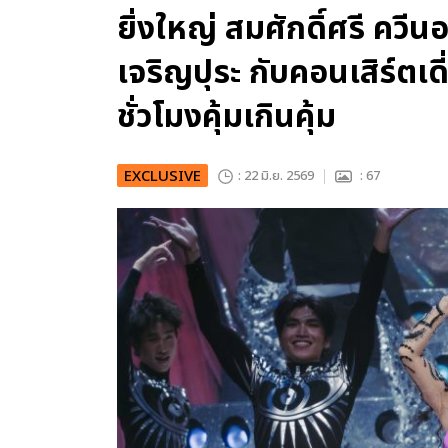
ยิ่งใหญ่ สมศักดิ์ศรี ควี
เจริญปุระ กับคอนเสิร์ตเดี
ชั่วโมงคุ้มเกินคุ้ม
EXCLUSIVE
: 22 มิ.ย. 2569
: 67