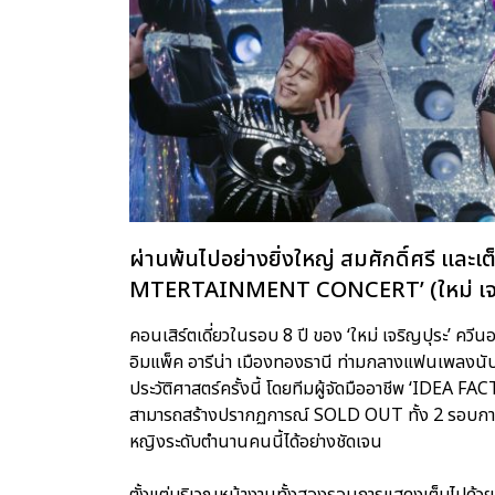
ผ่านพ้นไปอย่างยิ่งใหญ่ สมศักดิ์ศรี และเ
MTERTAINMENT CONCERT’ (ใหม่ เจริญป
คอนเสิร์ตเดี่ยวในรอบ 8 ปี ของ ‘ใหม่ เจริญปุระ’ คว
อิมแพ็ค อารีน่า เมืองทองธานี ท่ามกลางแฟนเพลงนับห
ประวัติศาสตร์ครั้งนี้ โดยทีมผู้จัดมืออาชีพ ‘IDEA FA
สามารถสร้างปรากฏการณ์ SOLD OUT ทั้ง 2 รอบการ
หญิงระดับตำนานคนนี้ได้อย่างชัดเจน
ตั้งแต่บริเวณหน้างานทั้งสองรอบการแสดงเต็มไปด้