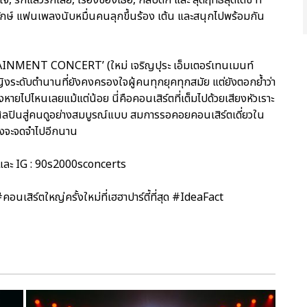
ดยักษ์ แฟนเพลงนับหมื่นคนลุกขึ้นร้อง เต้น และสนุกไปพร้อมกัน
RTAINMENT CONCERT’ (ใหม่ เจริญปุระ เอ็มเตอร์เทนเมนท์
ญิงระดับตำนานที่ยังคงครองใจผู้คนทุกยุคทุกสมัย แต่ยังตอกย้ำว่า
งหายไปไหนเลยแม้แต่น้อย นี่คือคอนเสิร์ตที่เต็มไปด้วยเสียงหัวเราะ
ศิลปินสู่คนดูอย่างสมบูรณ์แบบ สมการรอคอยคอนเสิร์ตเดี่ยวใน
ลงจะจดจำไปอีกนาน
 และ IG : 90s2000sconcerts
์ตใหญ่ครั้งใหม่ที่เฮฮาปาร์ตี้ที่สุด #IdeaFact