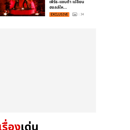
เพิร์ธ-แซนต้า เปลี่ยน
ฮอลล์ให...
EXCLUSIVE
: 34
เรื่อง
เด่น