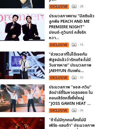
EXCLUSIVE
: 28
ประมวลภาพงาน “มีสติแล้ว
ลูกพีช PEACH AND ME
PREMIERE NIGHT”
ปอนด์-ภูวินทร์ คลั่งรัก
หวา...
EXCLUSIVE
: 16
“ช่วงเวลาที่ไม่ได้เจอกัน
พิสูจน์แล้วว่ารักแท้จะไม่มี
วันจางหาย” ประมวลภาพ
JAEHYUN กับแฟน...
EXCLUSIVE
: 10
ประมวลภาพ “จอส-กวิน”
จัดปาร์ตี้ริมหาดสุดฮอต ใน
คอนเสิร์ตครั้งยิ่งใหญ่
“JOSS GAWIN HEAT ...
EXCLUSIVE
: 34
"ถ้าไม่มีทุกคนก็คงไม่มี
เพิร์ธ-แซนต้า" ประมวลภาพ