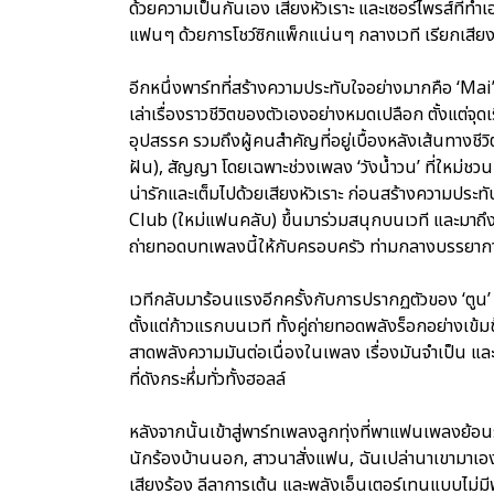
ด้วยความเป็นกันเอง เสียงหัวเราะ และเซอร์ไพรส์ที่ทำ
แฟนๆ ด้วยการโชว์ซิกแพ็กแน่นๆ กลางเวที เรียกเสียง
อีกหนึ่งพาร์ทที่สร้างความประทับใจอย่างมากคือ ‘Mai’s 
เล่าเรื่องราวชีวิตของตัวเองอย่างหมดเปลือก ตั้งแต่จ
อุปสรรค รวมถึงผู้คนสำคัญที่อยู่เบื้องหลังเส้นทางชี
ฝัน), สัญญา โดยเฉพาะช่วงเพลง ‘วังน้ำวน’ ที่ใหม่ชวน
น่ารักและเต็มไปด้วยเสียงหัวเราะ ก่อนสร้างความประท
Club (ใหม่แฟนคลับ) ขึ้นมาร่วมสนุกบนเวที และมาถึงเ
ถ่ายทอดบทเพลงนี้ให้กับครอบครัว ท่ามกลางบรรยากา
เวทีกลับมาร้อนแรงอีกครั้งกับการปรากฏตัวของ ‘ตูน’ อ
ตั้งแต่ก้าวแรกบนเวที ทั้งคู่ถ่ายทอดพลังร็อกอย่างเข้
สาดพลังความมันต่อเนื่องในเพลง เรื่องมันจำเป็น 
ที่ดังกระหึ่มทั่วทั้งฮอลล์
หลังจากนั้นเข้าสู่พาร์ทเพลงลูกทุ่งที่พาแฟนเพลงย้อน
นักร้องบ้านนอก, สาวนาสั่งแฟน, ฉันเปล่านาเขามาเอง, ผ
เสียงร้อง ลีลาการเต้น และพลังเอ็นเตอร์เทนแบบไม่มี