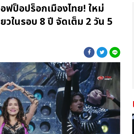
นออฟป็อปร็อกเมืองไทย! ใหม่
่ยวในรอบ 8 ปี จัดเต็ม 2 วัน 5