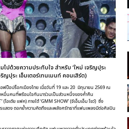
ต็มไปด้วยความประทับใจ สำหรับ ‘ใหม่ เจริญปุระ
ุระ เอ็มเตอร์เทนเมนท์ คอนเสิร์ต)
ีนออฟป็อปร็อกเมืองไทย เมื่อวันที่ 19 และ 20 มิถุนายน 2569 ณ
มื่นคนที่พร้อมใจกันมาร่วมเป็นส่วนหนึ่งของค่ำคืน
CT’ (ไอเดีย แฟค) ภายใต้ ‘GMM SHOW’ (จีเอ็มเอ็ม โชว์) ซึ่ง
แสดง ตอกย้ำความคิดถึงและพลังศรัทธาที่แฟนเพลงมีต่อศิลปิน
วยบรรยากาศแห่งความคึกคัก แฟนเพลงจากทั่วประเทศต่างพร้อมใจ