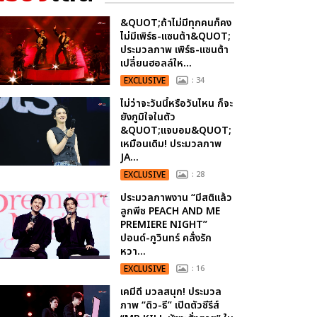
&QUOT;ถ้าไม่มีทุกคนก็คง
ไม่มีเพิร์ธ-แซนต้า&QUOT;
ประมวลภาพ เพิร์ธ-แซนต้า
เปลี่ยนฮอลล์ให...
EXCLUSIVE
: 34
ไม่ว่าจะวันนี้หรือวันไหน ก็จะ
ยังภูมิใจในตัว
&QUOT;แจบอม&QUOT;
เหมือนเดิม! ประมวลภาพ
JA...
EXCLUSIVE
: 28
ประมวลภาพงาน “มีสติแล้ว
ลูกพีช PEACH AND ME
PREMIERE NIGHT”
ปอนด์-ภูวินทร์ คลั่งรัก
หวา...
EXCLUSIVE
: 16
เคมีดี มวลสนุก! ประมวล
ภาพ “ดิว-ธี” เปิดตัวซีรีส์