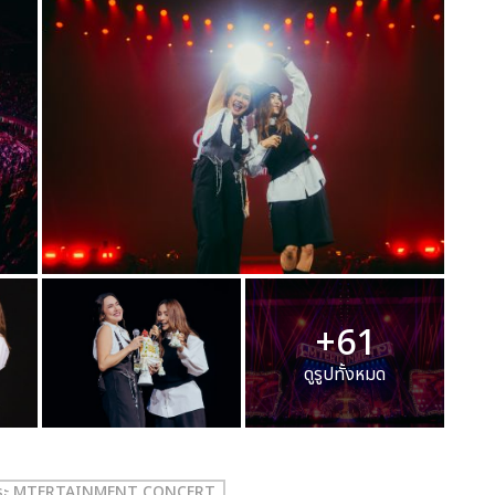
+61
ดูรูปทั้งหมด
ญปุระ MTERTAINMENT CONCERT