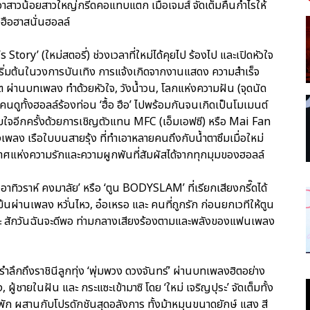
เอาสาวน้อยสาวใหญ่กรี๊ดคอแทบแตก เมื่อเจมส์ จัดเต็มคืนกำไรให้
ฮือฮาสนั่นฮอลล์
Story’ (ใหม่สตอรี่) ช่วงเวลาที่ใหม่ได้คุยไป ร้องไป และเปิดหัวใจ
ุดเริ่มต้นในวงการบันเทิง การแจ้งเกิดจากงานแสดง ความสำเร็จ
วิต ผ่านบทเพลง ทำด้วยหัวใจ, วังน้ำวน, โลกแห่งความฝัน (จุดนัด
คนดูทั้งฮอลล์ร้องท่อน ‘ฮื้อ ฮือ’ ไปพร้อมกันจนเกิดเป็นโมเมนต์
ับใจอีกครั้งด้วยการเชิญตัวแทน MFC (เอ็มเอฟซี) หรือ Mai Fan
พลง เรือใบบนสายรุ้ง ที่ทำเอาหลายคนถึงกับน้ำตาซึมเมื่อใหม่
ศแห่งความรักและความผูกพันที่สัมผัสได้จากทุกมุมของฮอลล์
าทิวราห์ คงมาลัย’ หรือ ‘ตูน BODYSLAM’ ที่เรียกเสียงกรี๊ดได้
มข้นผ่านเพลง หวั่นไหว, อ๋อเหรอ และ คนที่ถูกรัก ก่อนยกเวทีให้ตูน
และ สักวันฉันจะดีพอ ท่ามกลางเสียงร้องตามและพลังของแฟนเพลง
รำลึกถึงราชินีลูกทุ่ง ‘พุ่มพวง ดวงจันทร์’ ผ่านบทเพลงฮิตอย่าง
ู้ชายในฝัน และ กระแซะเข้ามาซิ โดย ‘ใหม่ เจริญปุระ’ จัดเต็มทั้ง
พัก ผสานกับโปรดักชันสุดอลังการ ทั้งม้าหมุนขนาดยักษ์ แสง สี