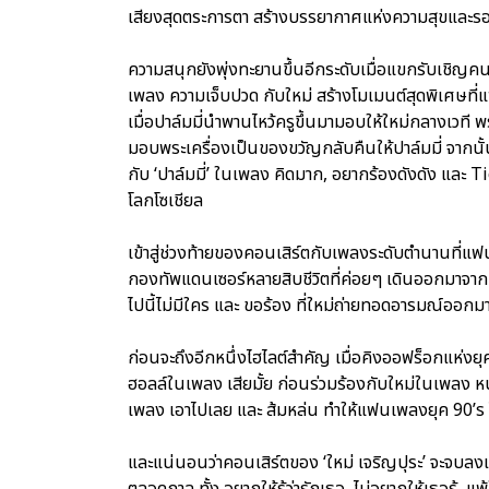
เสียงสุดตระการตา สร้างบรรยากาศแห่งความสุขและรอยย
ความสนุกยังพุ่งทะยานขึ้นอีกระดับเมื่อแขกรับเชิญคนท
เพลง ความเจ็บปวด กับใหม่ สร้างโมเมนต์สุดพิเศษที่
เมื่อปาล์มมี่นำพานไหว้ครูขึ้นมามอบให้ใหม่กลางเวที
มอบพระเครื่องเป็นของขวัญกลับคืนให้ปาล์มมี่ จากนั้
กับ ‘ปาล์มมี่’ ในเพลง คิดมาก, อยากร้องดังดัง และ T
โลกโซเชียล
เข้าสู่ช่วงท้ายของคอนเสิร์ตกับเพลงระดับตำนานที่แฟนเ
กองทัพแดนเซอร์หลายสิบชีวิตที่ค่อยๆ เดินออกมาจาก
ไปนี้ไม่มีใคร และ ขอร้อง ที่ใหม่ถ่ายทอดอารมณ์ออก
ก่อนจะถึงอีกหนึ่งไฮไลต์สำคัญ เมื่อคิงออฟร็อกแห่งยุ
ฮอลล์ในเพลง เสียมั้ย ก่อนร่วมร้องกับใหม่ในเพลง หน
เพลง เอาไปเลย และ ส้มหล่น ทำให้แฟนเพลงยุค 90’
และแน่นอนว่าคอนเสิร์ตของ ‘ใหม่ เจริญปุระ’ จะจบลงแบบ
ตลอดกาล ทั้ง อยากให้รู้ว่ารักเธอ, ไม่อยากให้เธอรู้, แพ