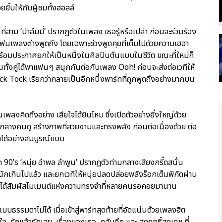
ิ้มให้กับผู้ชมทั้งฮอลล์
ี่สาม ‘ปาล์มมี่’ ปรากฏตัวในเพลง เธอรู้หรือเปล่า ก่อนจะร่วมร้อง
แฟนเพลงต่างพูดถึง โดยเฉพาะช่วงพูดคุยที่เต็มไปด้วยความเฮฮา
 พร้อมประกาศยกให้เป็นหนึ่งในศิลปินต้นแบบในชีวิต ขณะที่ใหม่ก็
นทั้งคู่ได้พาแฟนๆ สนุกกันต่อกับเพลง Ooh! ก่อนจะส่งต่อเวทีให้
ick Tock เรียกว่ากลายเป็นอีกหนึ่งพาร์ทที่ถูกพูดถึงอย่างมากบน
พลงคิดถึงอย่าง เสียใจได้ยินไหม ซึ่งเปิดตัวอย่างยิ่งใหญ่ด้วย
กลางคนดู สร้างภาพที่สวยงามและทรงพลัง ก่อนต่อเนื่องด้วย ต่อ
มาได้อย่างสมบูรณ์แบบ
ค 90’s ‘หนุ่ย อำพล ลำพูน’ ปรากฏตัวท่ามกลางเสียงกรี๊ดสนั่น
ักเกินไปแล้ว และยกเวทีให้หนุ่ยปลดปล่อยพลังร็อกเต็มพิกัดผ่าน
s ได้สัมผัสโมเมนต์แห่งความทรงจำที่หลายคนรอคอยมานาน
ธรรมดาไม่ได้ เมื่อเข้าสู่พาร์ทสุดท้ายที่อัดแน่นด้วยเพลงฮิต
้ใจ, รักแล้วรักเลย, เรื่องของเธอ, กลับดึก และ สุดฤทธิ์สุดเดช ที่