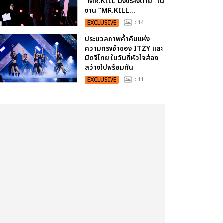
“MR.KILL มังงะสั่งตาย” ใน
งาน “MR.KILL...
EXCLUSIVE
: 14
ประมวลภาพค่ำคืนแห่ง
ความทรงจำของ ITZY และ
มิดจีไทย ในวันที่หัวใจส่อง
สว่างไปพร้อมกัน
EXCLUSIVE
: 11