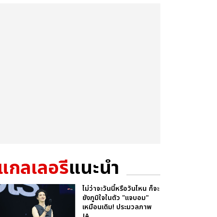
แกลเลอรี
แนะนำ
ไม่ว่าจะวันนี้หรือวันไหน ก็จะ
ยังภูมิใจในตัว "แจบอม"
เหมือนเดิม! ประมวลภาพ
JA...