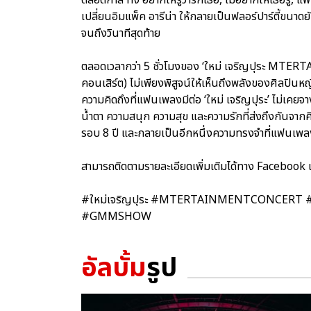
เปลี่ยนอิมแพ็ค อารีน่า ให้กลายเป็นฟลอร์ปาร์ตี้ขนา
จนถึงวินาทีสุดท้าย
ตลอดเวลากว่า 5 ชั่วโมงของ ‘ใหม่ เจริญปุระ MTE
คอนเสิร์ต) ไม่เพียงพิสูจน์ให้เห็นถึงพลังของศิลปินห
ความคิดถึงที่แฟนเพลงมีต่อ ‘ใหม่ เจริญปุระ’ ไม่เคยจา
น้ำตา ความสนุก ความสุข และความรักที่ส่งถึงกันจาก
รอบ 8 ปี และกลายเป็นอีกหนึ่งความทรงจำที่แฟนเพ
สามารถติดตามรายละเอียดเพิ่มเติมได้ทาง Facebook
#ใหม่เจริญปุระ #MTERTAINMENTCONCERT #คอนเสิร
#GMMSHOW
อัลบั้ม
รูป