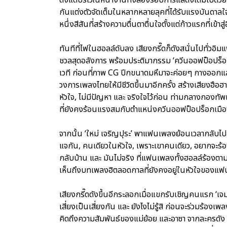
กันแต่งตัวจัดเต็มในหลากหลายลุคที่ได้รับแรงบันดาลใจ
หนึ่งสีสันที่สร้างความตื่นตาตื่นใจตั้งแต่ก้าวแรกที่เข้าส
ทันทีที่ไฟในฮอลล์ดับลง เสียงกรี๊ดก็ดังสนั่นไปทั่วอิมแ
ชวลสุดอลังการ พร้อมประติมากรรม ‘ควีนออฟป็อปร็อก’ 
เวที ก่อนที่ภาพ CG ปีกขนาดมหึมาจะค่อยๆ กางออกแล
วงการเพลงไทยให้มีชีวิตขึ้นมาอีกครั้ง สร้างเสียงฮือ
หัวใจ, ไม่มีปัญหา และ จริงใจไว้ก่อน ท่ามกลางกองทั
ที่ยังคงร้อนแรงสมกับตำแหน่งควีนออฟป็อปร็อกเมื
จากนั้น ‘ใหม่ เจริญปุระ’ พาแฟนเพลงย้อนเวลากลับไปส
แจกัน, คนเดียวในหัวใจ, เพราะเขาคนเดียว, อยากจะร้องไ
กลับบ้าน และ มันไม่จริง ที่แฟนเพลงทั้งฮอลล์ร้องต
เห็นถึงบทเพลงฮิตลอดกาลที่ยังคงอยู่ในหัวใจของ
เสียงกรี๊ดดังขึ้นอีกระลอกเมื่อแขกรับเชิญคนแรก ‘เจ
เสี่ยงเป็นเสี่ยงกัน และ ยังไงไม่รู้สิ ก่อนจะร่วมร้อง
คิดถึงความสัมพันธ์ของแม่ย้อย และอาซา จากละครดัง