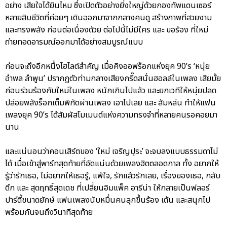
อย่าง เสียใจได้ยินไหม ซึ่งเปิดตัวอย่างยิ่งใหญ่ด้วยกองทัพแดนเซอร์
หลายสิบชีวิตที่ค่อยๆ เดินออกมาจากกลางคนดู สร้างภาพที่สวยงาม
และทรงพลัง ก่อนต่อเนื่องด้วย ต่อไปนี้ไม่มีใคร และ ขอร้อง ที่ใหม่
ถ่ายทอดอารมณ์ออกมาได้อย่างสมบูรณ์แบบ
ก่อนจะถึงอีกหนึ่งไฮไลต์สำคัญ เมื่อคิงออฟร็อกแห่งยุค 90’s ‘หนุ่ย
อำพล ลำพูน’ ปรากฏตัวท่ามกลางเสียงกรี๊ดสนั่นฮอลล์ในเพลง เสียมั้ย
ก่อนร่วมร้องกับใหม่ในเพลง หนักเกินไปแล้ว และยกเวทีให้หนุ่ยปลด
ปล่อยพลังร็อกเต็มพิกัดผ่านเพลง เอาไปเลย และ ส้มหล่น ทำให้แฟน
เพลงยุค 90’s ได้สัมผัสโมเมนต์แห่งความทรงจำที่หลายคนรอคอยมา
นาน
และแน่นอนว่าคอนเสิร์ตของ ‘ใหม่ เจริญปุระ’ จะจบลงแบบธรรมดาไม่
ได้ เมื่อเข้าสู่พาร์ทสุดท้ายที่อัดแน่นด้วยเพลงฮิตตลอดกาล ทั้ง อยากให้
รู้ว่ารักเธอ, ไม่อยากให้เธอรู้, แพ้ใจ, รักแล้วรักเลย, เรื่องของเธอ, กลับ
ดึก และ สุดฤทธิ์สุดเดช ที่เปลี่ยนอิมแพ็ค อารีน่า ให้กลายเป็นฟลอร์
ปาร์ตี้ขนาดยักษ์ แฟนเพลงนับหมื่นคนลุกขึ้นร้อง เต้น และสนุกไป
พร้อมกันจนถึงวินาทีสุดท้าย