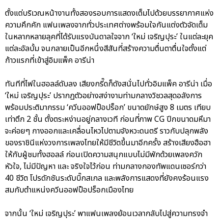
ตั้งแต่บริเวณหน้างานทั้งสองรอบการแสดงเต็มไปด้วยบรรยากาศแห่ง
ความคึกคัก แฟนเพลงจากทั่วประเทศต่างพร้อมใจกันแต่งตัวจัดเต็ม
ในหลากหลายลุคที่ได้รับแรงบันดาลใจจาก ‘ใหม่ เจริญปุระ’ ในแต่ละยุค
แต่ละอัลบั้ม จนกลายเป็นอีกหนึ่งสีสันที่สร้างความตื่นตาตื่นใจตั้งแต่
ก้าวแรกที่เข้าสู่อิมแพ็ค อารีน่า
ทันทีที่ไฟในฮอลล์ดับลง เสียงกรี๊ดก็ดังสนั่นไปทั่วอิมแพ็ค อารีน่า เมื่อ
‘ใหม่ เจริญปุระ’ ปรากฏตัวอย่างสง่างามท่ามกลางวิชวลสุดอลังการ
พร้อมประติมากรรม ‘ควีนออฟป็อปร็อก’ ขนาดยักษ์สูง 8 เมตร เทียบ
เท่าตึก 2 ชั้น ตั้งตระหง่านอยู่กลางเวที ก่อนที่ภาพ CG ปีกขนาดมหึมา
จะค่อยๆ กางออกและเคลื่อนไหวไปตามจังหวะดนตรี ราวกับปลุกพลัง
ของราชินีแห่งวงการเพลงไทยให้มีชีวิตขึ้นมาอีกครั้ง สร้างเสียงฮือฮา
ให้กับผู้ชมทั้งฮอลล์ ก่อนเปิดความสนุกแบบไม่มีพักด้วยเพลงควัก
หัวใจ, ไม่มีปัญหา และ จริงใจไว้ก่อน ท่ามกลางกองทัพแดนเซอร์กว่า
40 ชีวิต โปรดักชันระดับบิ๊กสเกล และพลังการแสดงที่ยังคงร้อนแรง
สมกับตำแหน่งควีนออฟป็อปร็อกเมืองไทย
จากนั้น ‘ใหม่ เจริญปุระ’ พาแฟนเพลงย้อนเวลากลับไปสู่ความทรงจำ