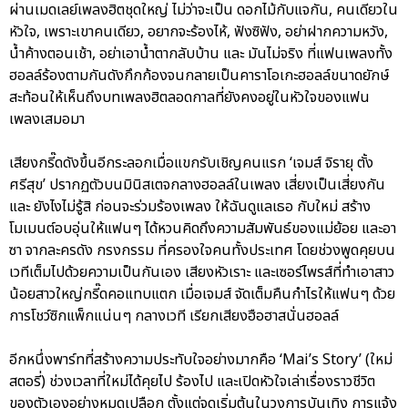
ผ่านเมดเลย์เพลงฮิตชุดใหญ่ ไม่ว่าจะเป็น ดอกไม้กับแจกัน, คนเดียวใน
หัวใจ, เพราะเขาคนเดียว, อยากจะร้องไห้, ฟังซิฟัง, อย่าฝากความหวัง,
น้ำค้างตอนเช้า, อย่าเอาน้ำตากลับบ้าน และ มันไม่จริง ที่แฟนเพลงทั้ง
ฮอลล์ร้องตามกันดังกึกก้องจนกลายเป็นคาราโอเกะฮอลล์ขนาดยักษ์
สะท้อนให้เห็นถึงบทเพลงฮิตลอดกาลที่ยังคงอยู่ในหัวใจของแฟน
เพลงเสมอมา
เสียงกรี๊ดดังขึ้นอีกระลอกเมื่อแขกรับเชิญคนแรก ‘เจมส์ จิรายุ ตั้ง
ศรีสุข’ ปรากฏตัวบนมินิสเตจกลางฮอลล์ในเพลง เสี่ยงเป็นเสี่ยงกัน
และ ยังไงไม่รู้สิ ก่อนจะร่วมร้องเพลง ให้ฉันดูแลเธอ กับใหม่ สร้าง
โมเมนต์อบอุ่นให้แฟนๆ ได้หวนคิดถึงความสัมพันธ์ของแม่ย้อย และอา
ซา จากละครดัง กรงกรรม ที่ครองใจคนทั้งประเทศ โดยช่วงพูดคุยบน
เวทีเต็มไปด้วยความเป็นกันเอง เสียงหัวเราะ และเซอร์ไพรส์ที่ทำเอาสาว
น้อยสาวใหญ่กรี๊ดคอแทบแตก เมื่อเจมส์ จัดเต็มคืนกำไรให้แฟนๆ ด้วย
การโชว์ซิกแพ็กแน่นๆ กลางเวที เรียกเสียงฮือฮาสนั่นฮอลล์
อีกหนึ่งพาร์ทที่สร้างความประทับใจอย่างมากคือ ‘Mai’s Story’ (ใหม่
สตอรี่) ช่วงเวลาที่ใหม่ได้คุยไป ร้องไป และเปิดหัวใจเล่าเรื่องราวชีวิต
ของตัวเองอย่างหมดเปลือก ตั้งแต่จุดเริ่มต้นในวงการบันเทิง การแจ้ง