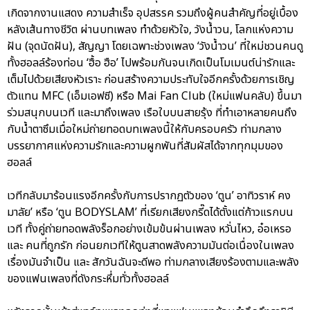
เกิดจากงานแสดง ความสำเร็จ อุปสรรค รวมถึงผู้คนสำคัญที่อยู่เบื้อง
หลังเส้นทางชีวิต ผ่านบทเพลง ทำด้วยหัวใจ, วังน้ำวน, โลกแห่งความ
ฝัน (จุดนัดฝัน), สัญญา โดยเฉพาะช่วงเพลง ‘วังน้ำวน’ ที่ใหม่ชวนคนดู
ทั้งฮอลล์ร้องท่อน ‘ฮื้อ ฮือ’ ไปพร้อมกันจนเกิดเป็นโมเมนต์น่ารักและ
เต็มไปด้วยเสียงหัวเราะ ก่อนสร้างความประทับใจอีกครั้งด้วยการเชิญ
ตัวแทน MFC (เอ็มเอฟซี) หรือ Mai Fan Club (ใหม่แฟนคลับ) ขึ้นมา
ร่วมสนุกบนเวที และมาถึงเพลง เรือใบบนสายรุ้ง ที่ทำเอาหลายคนถึง
กับน้ำตาซึมเมื่อใหม่ถ่ายทอดบทเพลงนี้ให้กับครอบครัว ท่ามกลาง
บรรยากาศแห่งความรักและความผูกพันที่สัมผัสได้จากทุกมุมของ
ฮอลล์
เวทีกลับมาร้อนแรงอีกครั้งกับการปรากฏตัวของ ‘ตูน’ อาทิวราห์ คง
มาลัย’ หรือ ‘ตูน BODYSLAM’ ที่เรียกเสียงกรี๊ดได้ตั้งแต่ก้าวแรกบน
เวที ทั้งคู่ถ่ายทอดพลังร็อกอย่างเข้มข้นผ่านเพลง หวั่นไหว, อ๋อเหรอ
และ คนที่ถูกรัก ก่อนยกเวทีให้ตูนสาดพลังความมันต่อเนื่องในเพลง
เรื่องมันจำเป็น และ สักวันฉันจะดีพอ ท่ามกลางเสียงร้องตามและพลัง
ของแฟนเพลงที่ดังกระหึ่มทั่วทั้งฮอลล์