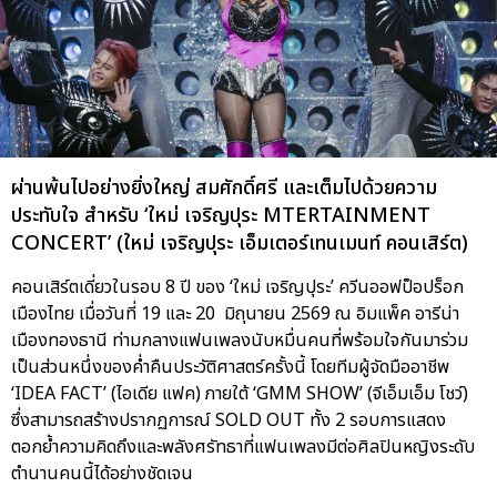
ผ่านพ้นไปอย่างยิ่งใหญ่ สมศักดิ์ศรี และเต็มไปด้วยความ
ประทับใจ สำหรับ ‘ใหม่ เจริญปุระ MTERTAINMENT
CONCERT’ (ใหม่ เจริญปุระ เอ็มเตอร์เทนเมนท์ คอนเสิร์ต)
คอนเสิร์ตเดี่ยวในรอบ 8 ปี ของ ‘ใหม่ เจริญปุระ’ ควีนออฟป็อปร็อก
เมืองไทย เมื่อวันที่ 19 และ 20 มิถุนายน 2569 ณ อิมแพ็ค อารีน่า
เมืองทองธานี ท่ามกลางแฟนเพลงนับหมื่นคนที่พร้อมใจกันมาร่วม
เป็นส่วนหนึ่งของค่ำคืนประวัติศาสตร์ครั้งนี้ โดยทีมผู้จัดมืออาชีพ
‘IDEA FACT’ (ไอเดีย แฟค) ภายใต้ ‘GMM SHOW’ (จีเอ็มเอ็ม โชว์)
ซึ่งสามารถสร้างปรากฏการณ์ SOLD OUT ทั้ง 2 รอบการแสดง
ตอกย้ำความคิดถึงและพลังศรัทธาที่แฟนเพลงมีต่อศิลปินหญิงระดับ
ตำนานคนนี้ได้อย่างชัดเจน