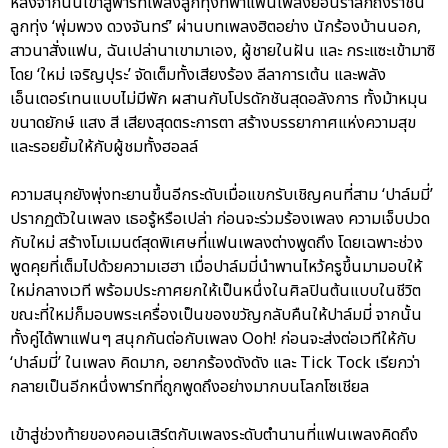
หลังจากนั้นเข้าสู่พาร์ทเพลงลูกทุ่งที่พาแฟนเพลงย้อนรำลึกถึงราชินี
ลูกทุ่ง ‘พุ่มพวง ดวงจันทร์’ ผ่านบทเพลงฮิตอย่าง นักร้องบ้านนอก,
สาวนาสั่งแฟน, ฉันเปล่านาเขามาเอง, ผู้ชายในฝัน และ กระแซะเข้ามาซิ
โดย ‘ใหม่ เจริญปุระ’ จัดเต็มทั้งเสียงร้อง ลีลาการเต้น และพลัง
เอ็นเตอร์เทนแบบไม่มีพัก ผสานกับโปรดักชันสุดอลังการ ทั้งม้าหมุน
ขนาดยักษ์ แสง สี เสียงสุดตระการตา สร้างบรรยากาศแห่งความสุข
และรอยยิ้มให้กับผู้ชมทั้งฮอลล์
ความสนุกยังพุ่งทะยานขึ้นอีกระดับเมื่อแขกรับเชิญคนที่สาม ‘ปาล์มมี่’
ปรากฏตัวในเพลง เธอรู้หรือเปล่า ก่อนจะร่วมร้องเพลง ความเจ็บปวด
กับใหม่ สร้างโมเมนต์สุดพิเศษที่แฟนเพลงต่างพูดถึง โดยเฉพาะช่วง
พูดคุยที่เต็มไปด้วยความเฮฮา เมื่อปาล์มมี่นำพานไหว้ครูขึ้นมามอบให้
ใหม่กลางเวที พร้อมประกาศยกให้เป็นหนึ่งในศิลปินต้นแบบในชีวิต
ขณะที่ใหม่ก็มอบพระเครื่องเป็นของขวัญกลับคืนให้ปาล์มมี่ จากนั้น
ทั้งคู่ได้พาแฟนๆ สนุกกันต่อกับเพลง Ooh! ก่อนจะส่งต่อเวทีให้กับ
‘ปาล์มมี่’ ในเพลง คิดมาก, อยากร้องดังดัง และ Tick Tock เรียกว่า
กลายเป็นอีกหนึ่งพาร์ทที่ถูกพูดถึงอย่างมากบนโลกโซเชียล
เข้าสู่ช่วงท้ายของคอนเสิร์ตกับเพลงระดับตำนานที่แฟนเพลงคิดถึง