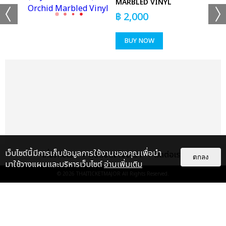
MARBLED VINYL
฿
2,000
เเท็กที่เกี่ยวข้อง :
BUY NOW
ใหม่ เจริญปุระ
ใหม่ เจริญปุระ MTERTAINMENT CONCERT
แชร์ :
SHARE
TWEET
LINE
เว็บไซต์นี้มีการเก็บข้อมูลการใช้งานของคุณเพื่อนำ
เกี่ยวกับเรา
ติดต่อลงโฆษณา
ติดต่อเรา
ตกลง
มาใช้วางแผนและบริหารเว็บไซต์
อ่านเพิ่มเติม
© 2026
THAITICKETMAJOR
All Rights Reserved.
แกลเลอรี
แนะนำ