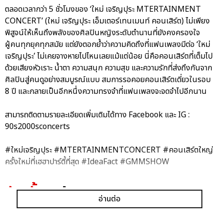
ตลอดเวลากว่า 5 ชั่วโมงของ ‘ใหม่ เจริญปุระ MTERTAINMENT
CONCERT’ (ใหม่ เจริญปุระ เอ็มเตอร์เทนเมนท์ คอนเสิร์ต) ไม่เพียง
พิสูจน์ให้เห็นถึงพลังของศิลปินหญิงระดับตำนานที่ยังคงครองใจ
ผู้คนทุกยุคทุกสมัย แต่ยังตอกย้ำว่าความคิดถึงที่แฟนเพลงมีต่อ ‘ใหม่
เจริญปุระ’ ไม่เคยจางหายไปไหนเลยแม้แต่น้อย นี่คือคอนเสิร์ตที่เต็มไป
ด้วยเสียงหัวเราะ น้ำตา ความสนุก ความสุข และความรักที่ส่งถึงกันจาก
ศิลปินสู่คนดูอย่างสมบูรณ์แบบ สมการรอคอยคอนเสิร์ตเดี่ยวในรอบ
8 ปี และกลายเป็นอีกหนึ่งความทรงจำที่แฟนเพลงจะจดจำไปอีกนาน
สามารถติดตามรายละเอียดเพิ่มเติมได้ทาง Facebook และ IG :
90s2000sconcerts
#ใหม่เจริญปุระ #MTERTAINMENTCONCERT #คอนเสิร์ตใหญ่
ครั้งใหม่ที่เฮฮาปาร์ตี้ที่สุด #IdeaFact #GMMSHOW
อัลบั้ม
รูป
อ่านต่อ