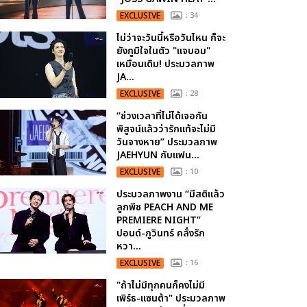
EXCLUSIVE
: 34
ไม่ว่าจะวันนี้หรือวันไหน ก็จะ
ยังภูมิใจในตัว "แจบอม"
เหมือนเดิม! ประมวลภาพ
JA...
EXCLUSIVE
: 28
“ช่วงเวลาที่ไม่ได้เจอกัน
พิสูจน์แล้วว่ารักแท้จะไม่มี
วันจางหาย” ประมวลภาพ
JAEHYUN กับแฟน...
EXCLUSIVE
: 10
ประมวลภาพงาน “มีสติแล้ว
ลูกพีช PEACH AND ME
PREMIERE NIGHT”
ปอนด์-ภูวินทร์ คลั่งรัก
หวา...
EXCLUSIVE
: 16
"ถ้าไม่มีทุกคนก็คงไม่มี
เพิร์ธ-แซนต้า" ประมวลภาพ