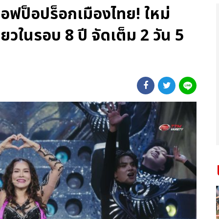
นออฟป็อปร็อกเมืองไทย! ใหม่
่ยวในรอบ 8 ปี จัดเต็ม 2 วัน 5