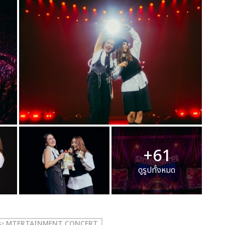
+61
ดูรูปทั้งหมด
ญปุระ MTERTAINMENT CONCERT