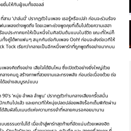
ิ้มให้กับผู้ชมทั้งฮอลล์
ี่สาม ‘ปาล์มมี่’ ปรากฏตัวในเพลง เธอรู้หรือเปล่า ก่อนจะร่วมร้อง
แฟนเพลงต่างพูดถึง โดยเฉพาะช่วงพูดคุยที่เต็มไปด้วยความเฮฮา
 พร้อมประกาศยกให้เป็นหนึ่งในศิลปินต้นแบบในชีวิต ขณะที่ใหม่ก็
นทั้งคู่ได้พาแฟนๆ สนุกกันต่อกับเพลง Ooh! ก่อนจะส่งต่อเวทีให้
ick Tock เรียกว่ากลายเป็นอีกหนึ่งพาร์ทที่ถูกพูดถึงอย่างมากบน
พลงคิดถึงอย่าง เสียใจได้ยินไหม ซึ่งเปิดตัวอย่างยิ่งใหญ่ด้วย
กลางคนดู สร้างภาพที่สวยงามและทรงพลัง ก่อนต่อเนื่องด้วย ต่อ
มาได้อย่างสมบูรณ์แบบ
ค 90’s ‘หนุ่ย อำพล ลำพูน’ ปรากฏตัวท่ามกลางเสียงกรี๊ดสนั่น
ักเกินไปแล้ว และยกเวทีให้หนุ่ยปลดปล่อยพลังร็อกเต็มพิกัดผ่าน
s ได้สัมผัสโมเมนต์แห่งความทรงจำที่หลายคนรอคอยมานาน
ธรรมดาไม่ได้ เมื่อเข้าสู่พาร์ทสุดท้ายที่อัดแน่นด้วยเพลงฮิต
้ใจ, รักแล้วรักเลย, เรื่องของเธอ, กลับดึก และ สุดฤทธิ์สุดเดช ที่