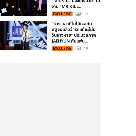
“MR.KILL มังงะสั่งตาย” ใน
งาน “MR.KILL...
EXCLUSIVE
: 14
“ช่วงเวลาที่ไม่ได้เจอกัน
พิสูจน์แล้วว่ารักแท้จะไม่มี
วันจางหาย” ประมวลภาพ
JAEHYUN กับแฟน...
EXCLUSIVE
: 10