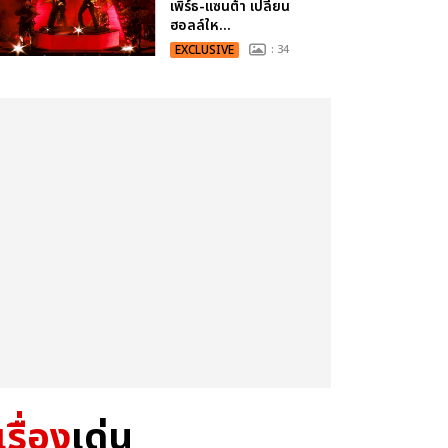
เพิร์ธ-แซนต้า เปลี่ยน
ฮอลล์ให...
EXCLUSIVE
: 34
เรื่อง
เด่น