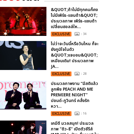
&QUOT;ถ้าไม่มีทุกคนก็คง
ไม่มีเพิร์ธ-แซนต้า&QUOT;
ประมวลภาพ เพิร์ธ-แซนต้า
เปลี่ยนฮอลล์ให...
EXCLUSIVE
: 34
ไม่ว่าจะวันนี้หรือวันไหน ก็จะ
ยังภูมิใจในตัว
&QUOT;แจบอม&QUOT;
เหมือนเดิม! ประมวลภาพ
JA...
EXCLUSIVE
: 28
ประมวลภาพงาน “มีสติแล้ว
ลูกพีช PEACH AND ME
PREMIERE NIGHT”
ปอนด์-ภูวินทร์ คลั่งรัก
หวา...
EXCLUSIVE
: 16
เคมีดี มวลสนุก! ประมวล
ภาพ “ดิว-ธี” เปิดตัวซีรีส์