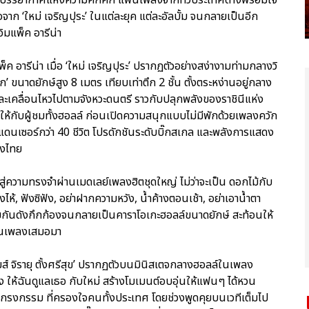
จาก ‘ใหม่ เจริญปุระ’ ในแต่ละยุค แต่ละอัลบั้ม จนกลายเป็นอีก
ู่อิมแพ็ค อารีน่า
พ็ค อารีน่า เมื่อ ‘ใหม่ เจริญปุระ’ ปรากฏตัวอย่างสง่างามท่ามกลางวิ
ขนาดยักษ์สูง 8 เมตร เทียบเท่าตึก 2 ชั้น ตั้งตระหง่านอยู่กลาง
ะเคลื่อนไหวไปตามจังหวะดนตรี ราวกับปลุกพลังของราชินีแห่ง
ฮาให้กับผู้ชมทั้งฮอลล์ ก่อนเปิดความสนุกแบบไม่มีพักด้วยเพลงควัก
พแดนเซอร์กว่า 40 ชีวิต โปรดักชันระดับบิ๊กสเกล และพลังการแสดง
องไทย
ู่ความทรงจำผ่านเมดเลย์เพลงฮิตชุดใหญ่ ไม่ว่าจะเป็น ดอกไม้กับ
ห้, ฟังซิฟัง, อย่าฝากความหวัง, น้ำค้างตอนเช้า, อย่าเอาน้ำตา
ามกันดังกึกก้องจนกลายเป็นคาราโอเกะฮอลล์ขนาดยักษ์ สะท้อนให้
แฟนเพลงเสมอมา
มส์ จิรายุ ตั้งศรีสุข’ ปรากฏตัวบนมินิสเตจกลางฮอลล์ในเพลง
เพลง ให้ฉันดูแลเธอ กับใหม่ สร้างโมเมนต์อบอุ่นให้แฟนๆ ได้หวน
 กรงกรรม ที่ครองใจคนทั้งประเทศ โดยช่วงพูดคุยบนเวทีเต็มไป