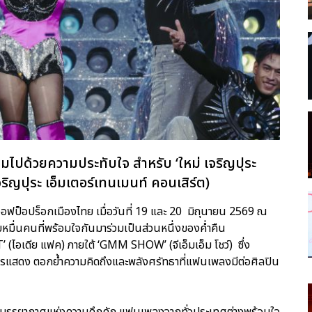
ต็มไปด้วยความประทับใจ สำหรับ ‘ใหม่ เจริญปุระ
ุระ เอ็มเตอร์เทนเมนท์ คอนเสิร์ต)
ีนออฟป็อปร็อกเมืองไทย เมื่อวันที่ 19 และ 20 มิถุนายน 2569 ณ
มื่นคนที่พร้อมใจกันมาร่วมเป็นส่วนหนึ่งของค่ำคืน
CT’ (ไอเดีย แฟค) ภายใต้ ‘GMM SHOW’ (จีเอ็มเอ็ม โชว์) ซึ่ง
แสดง ตอกย้ำความคิดถึงและพลังศรัทธาที่แฟนเพลงมีต่อศิลปิน
วยบรรยากาศแห่งความคึกคัก แฟนเพลงจากทั่วประเทศต่างพร้อมใจ