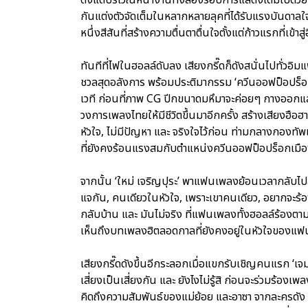
กันแต่งตัวจัดเต็มในหลากหลายลุคที่ได้รับแรงบันดาลใจ
หนึ่งสีสันที่สร้างความตื่นตาตื่นใจตั้งแต่ก้าวแรกที่เข้าส
ทันทีที่ไฟในฮอลล์ดับลง เสียงกรี๊ดก็ดังสนั่นไปทั่วอิมแ
ชวลสุดอลังการ พร้อมประติมากรรม ‘ควีนออฟป็อปร็อก’ 
เวที ก่อนที่ภาพ CG ปีกขนาดมหึมาจะค่อยๆ กางออกแล
วงการเพลงไทยให้มีชีวิตขึ้นมาอีกครั้ง สร้างเสียงฮือ
หัวใจ, ไม่มีปัญหา และ จริงใจไว้ก่อน ท่ามกลางกองทั
ที่ยังคงร้อนแรงสมกับตำแหน่งควีนออฟป็อปร็อกเมื
จากนั้น ‘ใหม่ เจริญปุระ’ พาแฟนเพลงย้อนเวลากลับไปส
แจกัน, คนเดียวในหัวใจ, เพราะเขาคนเดียว, อยากจะร้องไ
กลับบ้าน และ มันไม่จริง ที่แฟนเพลงทั้งฮอลล์ร้องต
เห็นถึงบทเพลงฮิตลอดกาลที่ยังคงอยู่ในหัวใจของ
เสียงกรี๊ดดังขึ้นอีกระลอกเมื่อแขกรับเชิญคนแรก ‘เจ
เสี่ยงเป็นเสี่ยงกัน และ ยังไงไม่รู้สิ ก่อนจะร่วมร้อง
คิดถึงความสัมพันธ์ของแม่ย้อย และอาซา จากละครดัง