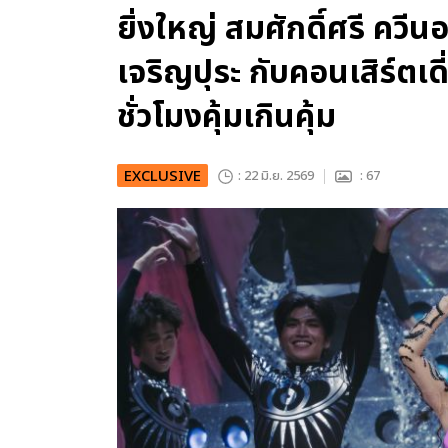
ยิ่งใหญ่ สมศักดิ์ศรี ควี
เจริญปุระ กับคอนเสิร์ตเดี
ชั่วโมงคุ้มเกินคุ้ม
EXCLUSIVE
: 22 มิ.ย. 2569
: 67