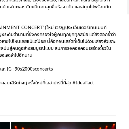
ดยักษ์ แฟนเพลงนับหมื่นคนลุกขึ้นร้อง เต้น และสนุกไปพร้อมกัน
RTAINMENT CONCERT’ (ใหม่ เจริญปุระ เอ็มเตอร์เทนเมนท์
ญิงระดับตำนานที่ยังคงครองใจผู้คนทุกยุคทุกสมัย แต่ยังตอกย้ำว่า
งหายไปไหนเลยแม้แต่น้อย นี่คือคอนเสิร์ตที่เต็มไปด้วยเสียงหัวเราะ
ศิลปินสู่คนดูอย่างสมบูรณ์แบบ สมการรอคอยคอนเสิร์ตเดี่ยวใน
ลงจะจดจำไปอีกนาน
 และ IG : 90s2000sconcerts
์ตใหญ่ครั้งใหม่ที่เฮฮาปาร์ตี้ที่สุด #IdeaFact