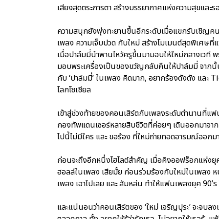
เสียงสุดตระการตา สร้างบรรยากาศแห่งความสุขและรอยย
ความสนุกยังพุ่งทะยานขึ้นอีกระดับเมื่อแขกรับเชิญคนท
เพลง ความเจ็บปวด กับใหม่ สร้างโมเมนต์สุดพิเศษที่
เมื่อปาล์มมี่นำพานไหว้ครูขึ้นมามอบให้ใหม่กลางเวที
มอบพระเครื่องเป็นของขวัญกลับคืนให้ปาล์มมี่ จากนั้
กับ ‘ปาล์มมี่’ ในเพลง คิดมาก, อยากร้องดังดัง และ T
โลกโซเชียล
เข้าสู่ช่วงท้ายของคอนเสิร์ตกับเพลงระดับตำนานที่แฟนเ
กองทัพแดนเซอร์หลายสิบชีวิตที่ค่อยๆ เดินออกมาจาก
ไปนี้ไม่มีใคร และ ขอร้อง ที่ใหม่ถ่ายทอดอารมณ์ออก
ก่อนจะถึงอีกหนึ่งไฮไลต์สำคัญ เมื่อคิงออฟร็อกแห่งยุ
ฮอลล์ในเพลง เสียมั้ย ก่อนร่วมร้องกับใหม่ในเพลง หน
เพลง เอาไปเลย และ ส้มหล่น ทำให้แฟนเพลงยุค 90’
และแน่นอนว่าคอนเสิร์ตของ ‘ใหม่ เจริญปุระ’ จะจบลงแบบ
ตลอดกาล ทั้ง อยากให้รู้ว่ารักเธอ, ไม่อยากให้เธอรู้, แพ