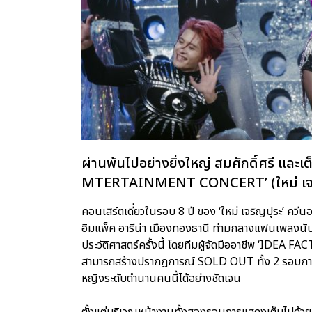
ผ่านพ้นไปอย่างยิ่งใหญ่ สมศักดิ์ศรี และเ
MTERTAINMENT CONCERT’ (ใหม่ เจริญป
คอนเสิร์ตเดี่ยวในรอบ 8 ปี ของ ‘ใหม่ เจริญปุระ’ คว
อิมแพ็ค อารีน่า เมืองทองธานี ท่ามกลางแฟนเพลงนับห
ประวัติศาสตร์ครั้งนี้ โดยทีมผู้จัดมืออาชีพ ‘IDEA FA
สามารถสร้างปรากฏการณ์ SOLD OUT ทั้ง 2 รอบการ
หญิงระดับตำนานคนนี้ได้อย่างชัดเจน
ตั้งแต่บริเวณหน้างานทั้งสองรอบการแสดงเต็มไปด้