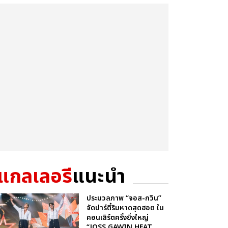
แกลเลอรี
แนะนำ
ประมวลภาพ “จอส-กวิน”
จัดปาร์ตี้ริมหาดสุดฮอต ใน
คอนเสิร์ตครั้งยิ่งใหญ่
“JOSS GAWIN HEAT ...