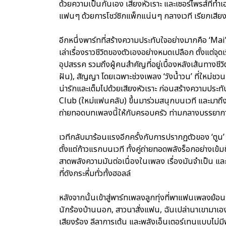
ด้วยความเป็นกันเอง เสียงหัวเราะ และเซอร์ไพรส์ที่ทำ
แฟนๆ ด้วยการโชว์ซิกแพ็กแน่นๆ กลางเวที เรียกเสียง
อีกหนึ่งพาร์ทที่สร้างความประทับใจอย่างมากคือ ‘Mai’s 
เล่าเรื่องราวชีวิตของตัวเองอย่างหมดเปลือก ตั้งแต่จ
อุปสรรค รวมถึงผู้คนสำคัญที่อยู่เบื้องหลังเส้นทางชี
ฝัน), สัญญา โดยเฉพาะช่วงเพลง ‘วังน้ำวน’ ที่ใหม่ชวน
น่ารักและเต็มไปด้วยเสียงหัวเราะ ก่อนสร้างความประท
Club (ใหม่แฟนคลับ) ขึ้นมาร่วมสนุกบนเวที และมาถึงเ
ถ่ายทอดบทเพลงนี้ให้กับครอบครัว ท่ามกลางบรรยากา
เวทีกลับมาร้อนแรงอีกครั้งกับการปรากฏตัวของ ‘ตูน’ อ
ตั้งแต่ก้าวแรกบนเวที ทั้งคู่ถ่ายทอดพลังร็อกอย่างเข้
สาดพลังความมันต่อเนื่องในเพลง เรื่องมันจำเป็น 
ที่ดังกระหึ่มทั่วทั้งฮอลล์
หลังจากนั้นเข้าสู่พาร์ทเพลงลูกทุ่งที่พาแฟนเพลงย้อน
นักร้องบ้านนอก, สาวนาสั่งแฟน, ฉันเปล่านาเขามาเอง, ผ
เสียงร้อง ลีลาการเต้น และพลังเอ็นเตอร์เทนแบบไม่มี