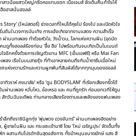
เอาสาวน้อยสาวใหญ่กรี๊ดคอแทบแตก เมื่อเจมส์ จัดเต็มคืนกำไรให้
ฮือฮาสนั่นฮอลล์
Story’ (ใหม่สตอรี่) ช่วงเวลาที่ใหม่ได้คุยไป ร้องไป และเปิดหัวใจ
ุดเริ่มต้นในวงการบันเทิง การแจ้งเกิดจากงานแสดง ความสำเร็จ
วิต ผ่านบทเพลง ทำด้วยหัวใจ, วังน้ำวน, โลกแห่งความฝัน (จุดนัด
คนดูทั้งฮอลล์ร้องท่อน ‘ฮื้อ ฮือ’ ไปพร้อมกันจนเกิดเป็นโมเมนต์
ับใจอีกครั้งด้วยการเชิญตัวแทน MFC (เอ็มเอฟซี) หรือ Mai Fan
พลง เรือใบบนสายรุ้ง ที่ทำเอาหลายคนถึงกับน้ำตาซึมเมื่อใหม่
ศแห่งความรักและความผูกพันที่สัมผัสได้จากทุกมุมของฮอลล์
าทิวราห์ คงมาลัย’ หรือ ‘ตูน BODYSLAM’ ที่เรียกเสียงกรี๊ดได้
มข้นผ่านเพลง หวั่นไหว, อ๋อเหรอ และ คนที่ถูกรัก ก่อนยกเวทีให้ตูน
และ สักวันฉันจะดีพอ ท่ามกลางเสียงร้องตามและพลังของแฟนเพลง
รำลึกถึงราชินีลูกทุ่ง ‘พุ่มพวง ดวงจันทร์’ ผ่านบทเพลงฮิตอย่าง
ู้ชายในฝัน และ กระแซะเข้ามาซิ โดย ‘ใหม่ เจริญปุระ’ จัดเต็มทั้ง
พัก ผสานกับโปรดักชันสุดอลังการ ทั้งม้าหมุนขนาดยักษ์ แสง สี