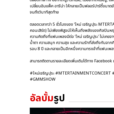
เปลี่ยนอิมแพ็ค อารีน่า ให้กลายเป็นฟลอร์ปาร์ตี้ขนา
จนถึงวินาทีสุดท้าย
ตลอดเวลากว่า 5 ชั่วโมงของ ‘ใหม่ เจริญปุระ MTE
คอนเสิร์ต) ไม่เพียงพิสูจน์ให้เห็นถึงพลังของศิลปินห
ความคิดถึงที่แฟนเพลงมีต่อ ‘ใหม่ เจริญปุระ’ ไม่เคยจา
น้ำตา ความสนุก ความสุข และความรักที่ส่งถึงกันจาก
รอบ 8 ปี และกลายเป็นอีกหนึ่งความทรงจำที่แฟนเพ
สามารถติดตามรายละเอียดเพิ่มเติมได้ทาง Facebook
#ใหม่เจริญปุระ #MTERTAINMENTCONCERT #คอนเสิร
#GMMSHOW
อัลบั้ม
รูป