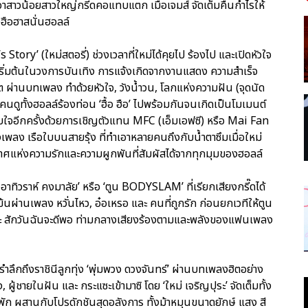
เอาสาวน้อยสาวใหญ่กรี๊ดคอแทบแตก เมื่อเจมส์ จัดเต็มคืนกำไรให้
ฮือฮาสนั่นฮอลล์
Story’ (ใหม่สตอรี่) ช่วงเวลาที่ใหม่ได้คุยไป ร้องไป และเปิดหัวใจ
ุดเริ่มต้นในวงการบันเทิง การแจ้งเกิดจากงานแสดง ความสำเร็จ
วิต ผ่านบทเพลง ทำด้วยหัวใจ, วังน้ำวน, โลกแห่งความฝัน (จุดนัด
คนดูทั้งฮอลล์ร้องท่อน ‘ฮื้อ ฮือ’ ไปพร้อมกันจนเกิดเป็นโมเมนต์
ับใจอีกครั้งด้วยการเชิญตัวแทน MFC (เอ็มเอฟซี) หรือ Mai Fan
พลง เรือใบบนสายรุ้ง ที่ทำเอาหลายคนถึงกับน้ำตาซึมเมื่อใหม่
ศแห่งความรักและความผูกพันที่สัมผัสได้จากทุกมุมของฮอลล์
าทิวราห์ คงมาลัย’ หรือ ‘ตูน BODYSLAM’ ที่เรียกเสียงกรี๊ดได้
มข้นผ่านเพลง หวั่นไหว, อ๋อเหรอ และ คนที่ถูกรัก ก่อนยกเวทีให้ตูน
และ สักวันฉันจะดีพอ ท่ามกลางเสียงร้องตามและพลังของแฟนเพลง
รำลึกถึงราชินีลูกทุ่ง ‘พุ่มพวง ดวงจันทร์’ ผ่านบทเพลงฮิตอย่าง
ู้ชายในฝัน และ กระแซะเข้ามาซิ โดย ‘ใหม่ เจริญปุระ’ จัดเต็มทั้ง
พัก ผสานกับโปรดักชันสุดอลังการ ทั้งม้าหมุนขนาดยักษ์ แสง สี