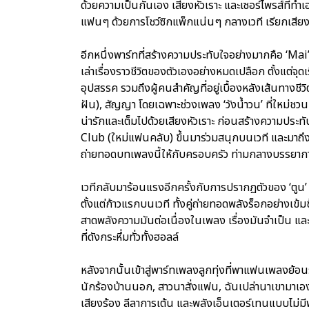
ด้วยความเป็นกันเอง เสียงหัวเราะ และเซอร์ไพรส์ที่ทำ
แฟนๆ ด้วยการโชว์ซิกแพ็กแน่นๆ กลางเวที เรียกเสียง
อีกหนึ่งพาร์ทที่สร้างความประทับใจอย่างมากคือ ‘Mai’s 
เล่าเรื่องราวชีวิตของตัวเองอย่างหมดเปลือก ตั้งแต่จ
อุปสรรค รวมถึงผู้คนสำคัญที่อยู่เบื้องหลังเส้นทางชี
ฝัน), สัญญา โดยเฉพาะช่วงเพลง ‘วังน้ำวน’ ที่ใหม่ชวน
น่ารักและเต็มไปด้วยเสียงหัวเราะ ก่อนสร้างความประท
Club (ใหม่แฟนคลับ) ขึ้นมาร่วมสนุกบนเวที และมาถึงเ
ถ่ายทอดบทเพลงนี้ให้กับครอบครัว ท่ามกลางบรรยากา
เวทีกลับมาร้อนแรงอีกครั้งกับการปรากฏตัวของ ‘ตูน’ อ
ตั้งแต่ก้าวแรกบนเวที ทั้งคู่ถ่ายทอดพลังร็อกอย่างเข้
สาดพลังความมันต่อเนื่องในเพลง เรื่องมันจำเป็น 
ที่ดังกระหึ่มทั่วทั้งฮอลล์
หลังจากนั้นเข้าสู่พาร์ทเพลงลูกทุ่งที่พาแฟนเพลงย้อน
นักร้องบ้านนอก, สาวนาสั่งแฟน, ฉันเปล่านาเขามาเอง, ผ
เสียงร้อง ลีลาการเต้น และพลังเอ็นเตอร์เทนแบบไม่มี