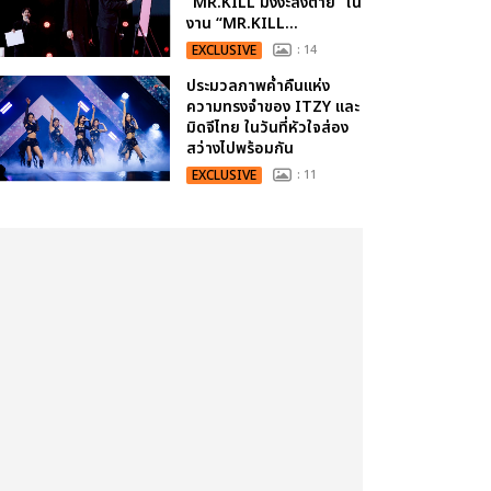
“MR.KILL มังงะสั่งตาย” ใน
งาน “MR.KILL...
EXCLUSIVE
: 14
ประมวลภาพค่ำคืนแห่ง
ความทรงจำของ ITZY และ
มิดจีไทย ในวันที่หัวใจส่อง
สว่างไปพร้อมกัน
EXCLUSIVE
: 11