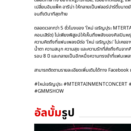
เปลี่ยนอิมแพ็ค อารีน่า ให้กลายเป็นฟลอร์ปาร์ตี้ขนา
จนถึงวินาทีสุดท้าย
ตลอดเวลากว่า 5 ชั่วโมงของ ‘ใหม่ เจริญปุระ MTE
คอนเสิร์ต) ไม่เพียงพิสูจน์ให้เห็นถึงพลังของศิลปินห
ความคิดถึงที่แฟนเพลงมีต่อ ‘ใหม่ เจริญปุระ’ ไม่เคยจา
น้ำตา ความสนุก ความสุข และความรักที่ส่งถึงกันจาก
รอบ 8 ปี และกลายเป็นอีกหนึ่งความทรงจำที่แฟนเพ
สามารถติดตามรายละเอียดเพิ่มเติมได้ทาง Facebook
#ใหม่เจริญปุระ #MTERTAINMENTCONCERT #คอนเสิร
#GMMSHOW
อัลบั้ม
รูป