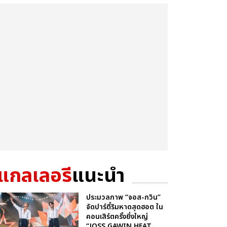
แกลเลอรี
แนะนำ
ประมวลภาพ “จอส-กวิน”
จัดปาร์ตี้ริมหาดสุดฮอต ใน
คอนเสิร์ตครั้งยิ่งใหญ่
“JOSS GAWIN HEAT ...