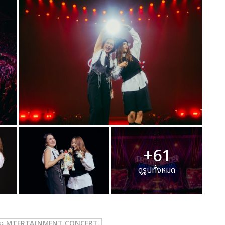
+61
ดูรูปทั้งหมด
ญปุระ MTERTAINMENT CONCERT