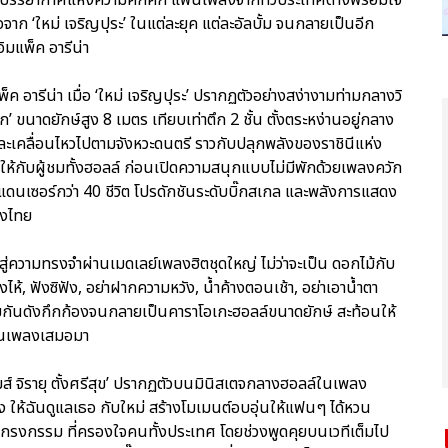
จาก ‘ใหม่ เจริญปุระ’ ในแต่ละยุค แต่ละอัลบั้ม จนกลายเป็นอีก
ู่อิมแพ็ค อารีน่า
พ็ค อารีน่า เมื่อ ‘ใหม่ เจริญปุระ’ ปรากฏตัวอย่างสง่างามท่ามกลางวิ
ขนาดยักษ์สูง 8 เมตร เทียบเท่าตึก 2 ชั้น ตั้งตระหง่านอยู่กลาง
ะเคลื่อนไหวไปตามจังหวะดนตรี ราวกับปลุกพลังของราชินีแห่ง
ฮาให้กับผู้ชมทั้งฮอลล์ ก่อนเปิดความสนุกแบบไม่มีพักด้วยเพลงควัก
พแดนเซอร์กว่า 40 ชีวิต โปรดักชันระดับบิ๊กสเกล และพลังการแสดง
องไทย
ู่ความทรงจำผ่านเมดเลย์เพลงฮิตชุดใหญ่ ไม่ว่าจะเป็น ดอกไม้กับ
ห้, ฟังซิฟัง, อย่าฝากความหวัง, น้ำค้างตอนเช้า, อย่าเอาน้ำตา
ามกันดังกึกก้องจนกลายเป็นคาราโอเกะฮอลล์ขนาดยักษ์ สะท้อนให้
แฟนเพลงเสมอมา
มส์ จิรายุ ตั้งศรีสุข’ ปรากฏตัวบนมินิสเตจกลางฮอลล์ในเพลง
เพลง ให้ฉันดูแลเธอ กับใหม่ สร้างโมเมนต์อบอุ่นให้แฟนๆ ได้หวน
 กรงกรรม ที่ครองใจคนทั้งประเทศ โดยช่วงพูดคุยบนเวทีเต็มไป