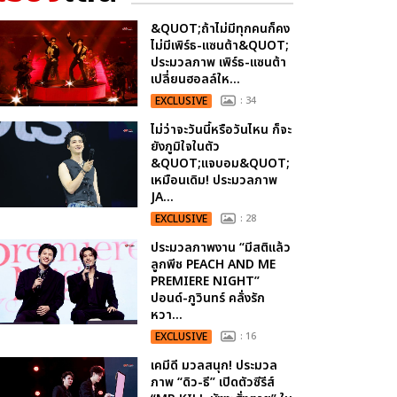
&QUOT;ถ้าไม่มีทุกคนก็คง
ไม่มีเพิร์ธ-แซนต้า&QUOT;
ประมวลภาพ เพิร์ธ-แซนต้า
เปลี่ยนฮอลล์ให...
EXCLUSIVE
: 34
ไม่ว่าจะวันนี้หรือวันไหน ก็จะ
ยังภูมิใจในตัว
&QUOT;แจบอม&QUOT;
เหมือนเดิม! ประมวลภาพ
JA...
EXCLUSIVE
: 28
ประมวลภาพงาน “มีสติแล้ว
ลูกพีช PEACH AND ME
PREMIERE NIGHT”
ปอนด์-ภูวินทร์ คลั่งรัก
หวา...
EXCLUSIVE
: 16
เคมีดี มวลสนุก! ประมวล
ภาพ “ดิว-ธี” เปิดตัวซีรีส์