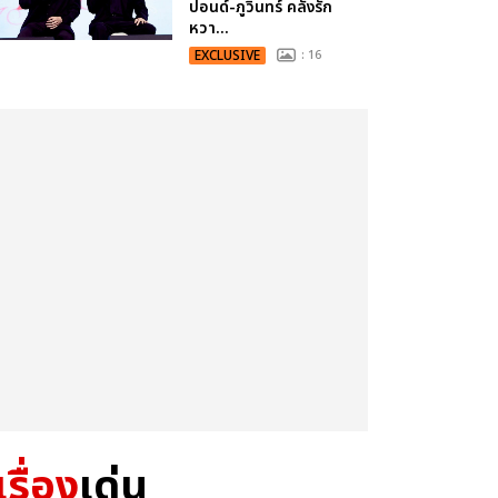
ปอนด์-ภูวินทร์ คลั่งรัก
หวา...
EXCLUSIVE
: 16
เรื่อง
เด่น