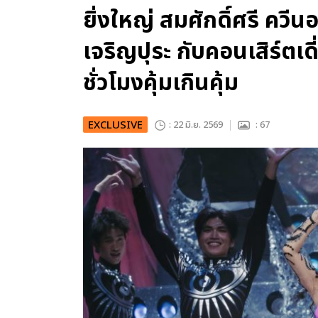
ยิ่งใหญ่ สมศักดิ์ศรี ควี
เจริญปุระ กับคอนเสิร์ตเดี
ชั่วโมงคุ้มเกินคุ้ม
EXCLUSIVE
: 22 มิ.ย. 2569
: 67