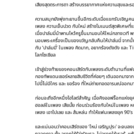
เสียงสุดตระการตา สร้างบรรยากาศแห่งความสุขและรอยย
ความสนุกยังพุ่งทะยานขึ้นอีกระดับเมื่อแขกรับเชิญคนท
เพลง ความเจ็บปวด กับใหม่ สร้างโมเมนต์สุดพิเศษที่
เมื่อปาล์มมี่นำพานไหว้ครูขึ้นมามอบให้ใหม่กลางเวที
มอบพระเครื่องเป็นของขวัญกลับคืนให้ปาล์มมี่ จากนั้
กับ ‘ปาล์มมี่’ ในเพลง คิดมาก, อยากร้องดังดัง และ T
โลกโซเชียล
เข้าสู่ช่วงท้ายของคอนเสิร์ตกับเพลงระดับตำนานที่แฟนเ
กองทัพแดนเซอร์หลายสิบชีวิตที่ค่อยๆ เดินออกมาจาก
ไปนี้ไม่มีใคร และ ขอร้อง ที่ใหม่ถ่ายทอดอารมณ์ออก
ก่อนจะถึงอีกหนึ่งไฮไลต์สำคัญ เมื่อคิงออฟร็อกแห่งยุ
ฮอลล์ในเพลง เสียมั้ย ก่อนร่วมร้องกับใหม่ในเพลง หน
เพลง เอาไปเลย และ ส้มหล่น ทำให้แฟนเพลงยุค 90’
และแน่นอนว่าคอนเสิร์ตของ ‘ใหม่ เจริญปุระ’ จะจบลงแบบ
ตลอดกาล ทั้ง อยากให้รู้ว่ารักเธอ, ไม่อยากให้เธอรู้, แพ