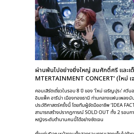
ผ่านพ้นไปอย่างยิ่งใหญ่ สมศักดิ์ศรี และเ
MTERTAINMENT CONCERT’ (ใหม่ เจริญป
คอนเสิร์ตเดี่ยวในรอบ 8 ปี ของ ‘ใหม่ เจริญปุระ’ คว
อิมแพ็ค อารีน่า เมืองทองธานี ท่ามกลางแฟนเพลงนับห
ประวัติศาสตร์ครั้งนี้ โดยทีมผู้จัดมืออาชีพ ‘IDEA FA
สามารถสร้างปรากฏการณ์ SOLD OUT ทั้ง 2 รอบการ
หญิงระดับตำนานคนนี้ได้อย่างชัดเจน
ตั้งแต่บริเวณหน้างานทั้งสองรอบการแสดงเต็มไปด้