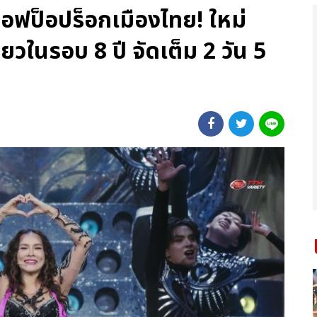
นออฟป็อปร็อกเมืองไทย! ใหม่
่ยวในรอบ 8 ปี จัดเต็ม 2 วัน 5