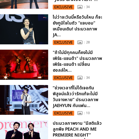
EXCLUSIVE
: 34
ไม่ว่าจะวันนี้หรือวันไหน ก็จะ
ยังภูมิใจในตัว "แจบอม"
เหมือนเดิม! ประมวลภาพ
JA...
EXCLUSIVE
: 28
"ถ้าไม่มีทุกคนก็คงไม่มี
เพิร์ธ-แซนต้า" ประมวลภาพ
เพิร์ธ-แซนต้า เปลี่ยน
ฮอลล์ให...
EXCLUSIVE
: 34
“ช่วงเวลาที่ไม่ได้เจอกัน
พิสูจน์แล้วว่ารักแท้จะไม่มี
วันจางหาย” ประมวลภาพ
JAEHYUN กับแฟน...
EXCLUSIVE
: 10
ประมวลภาพงาน “มีสติแล้ว
ลูกพีช PEACH AND ME
PREMIERE NIGHT”