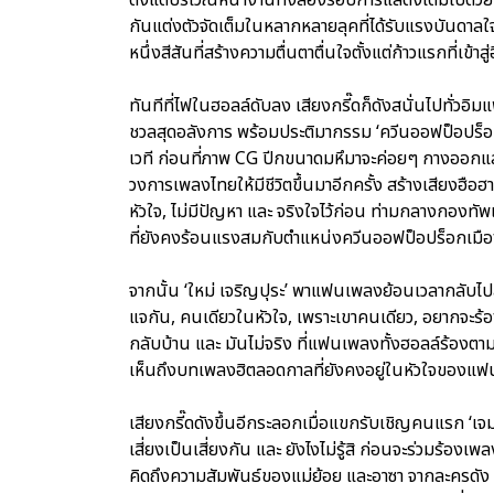
กันแต่งตัวจัดเต็มในหลากหลายลุคที่ได้รับแรงบันดาลใจ
หนึ่งสีสันที่สร้างความตื่นตาตื่นใจตั้งแต่ก้าวแรกที่เข้าส
ทันทีที่ไฟในฮอลล์ดับลง เสียงกรี๊ดก็ดังสนั่นไปทั่วอิมแ
ชวลสุดอลังการ พร้อมประติมากรรม ‘ควีนออฟป็อปร็อก’ 
เวที ก่อนที่ภาพ CG ปีกขนาดมหึมาจะค่อยๆ กางออกแล
วงการเพลงไทยให้มีชีวิตขึ้นมาอีกครั้ง สร้างเสียงฮือ
หัวใจ, ไม่มีปัญหา และ จริงใจไว้ก่อน ท่ามกลางกองทั
ที่ยังคงร้อนแรงสมกับตำแหน่งควีนออฟป็อปร็อกเมื
จากนั้น ‘ใหม่ เจริญปุระ’ พาแฟนเพลงย้อนเวลากลับไปส
แจกัน, คนเดียวในหัวใจ, เพราะเขาคนเดียว, อยากจะร้องไ
กลับบ้าน และ มันไม่จริง ที่แฟนเพลงทั้งฮอลล์ร้องต
เห็นถึงบทเพลงฮิตลอดกาลที่ยังคงอยู่ในหัวใจของ
เสียงกรี๊ดดังขึ้นอีกระลอกเมื่อแขกรับเชิญคนแรก ‘เจ
เสี่ยงเป็นเสี่ยงกัน และ ยังไงไม่รู้สิ ก่อนจะร่วมร้อง
คิดถึงความสัมพันธ์ของแม่ย้อย และอาซา จากละครดัง