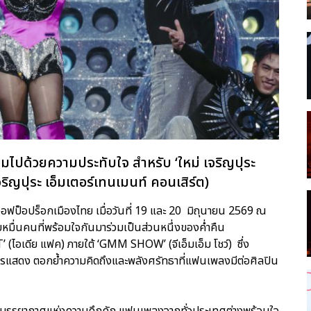
ต็มไปด้วยความประทับใจ สำหรับ ‘ใหม่ เจริญปุระ
ุระ เอ็มเตอร์เทนเมนท์ คอนเสิร์ต)
ีนออฟป็อปร็อกเมืองไทย เมื่อวันที่ 19 และ 20 มิถุนายน 2569 ณ
มื่นคนที่พร้อมใจกันมาร่วมเป็นส่วนหนึ่งของค่ำคืน
CT’ (ไอเดีย แฟค) ภายใต้ ‘GMM SHOW’ (จีเอ็มเอ็ม โชว์) ซึ่ง
แสดง ตอกย้ำความคิดถึงและพลังศรัทธาที่แฟนเพลงมีต่อศิลปิน
วยบรรยากาศแห่งความคึกคัก แฟนเพลงจากทั่วประเทศต่างพร้อมใจ