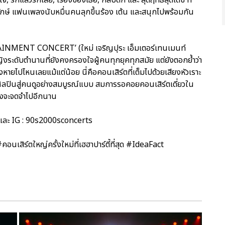
ดยักษ์ แฟนเพลงนับหมื่นคนลุกขึ้นร้อง เต้น และสนุกไปพร้อมกัน
RTAINMENT CONCERT’ (ใหม่ เจริญปุระ เอ็มเตอร์เทนเมนท์
ญิงระดับตำนานที่ยังคงครองใจผู้คนทุกยุคทุกสมัย แต่ยังตอกย้ำว่า
งหายไปไหนเลยแม้แต่น้อย นี่คือคอนเสิร์ตที่เต็มไปด้วยเสียงหัวเราะ
ศิลปินสู่คนดูอย่างสมบูรณ์แบบ สมการรอคอยคอนเสิร์ตเดี่ยวใน
ลงจะจดจำไปอีกนาน
 และ IG : 90s2000sconcerts
์ตใหญ่ครั้งใหม่ที่เฮฮาปาร์ตี้ที่สุด #IdeaFact