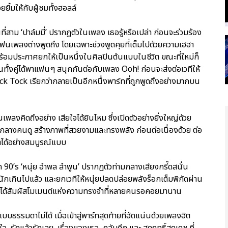
ิ้มให้กับผู้ชมทั้งฮอลล์
ี่สาม ‘ปาล์มมี่’ ปรากฏตัวในเพลง เธอรู้หรือเปล่า ก่อนจะร่วมร้อง
แฟนเพลงต่างพูดถึง โดยเฉพาะช่วงพูดคุยที่เต็มไปด้วยความเฮฮา
 พร้อมประกาศยกให้เป็นหนึ่งในศิลปินต้นแบบในชีวิต ขณะที่ใหม่ก็
นทั้งคู่ได้พาแฟนๆ สนุกกันต่อกับเพลง Ooh! ก่อนจะส่งต่อเวทีให้
ick Tock เรียกว่ากลายเป็นอีกหนึ่งพาร์ทที่ถูกพูดถึงอย่างมากบน
พลงคิดถึงอย่าง เสียใจได้ยินไหม ซึ่งเปิดตัวอย่างยิ่งใหญ่ด้วย
กลางคนดู สร้างภาพที่สวยงามและทรงพลัง ก่อนต่อเนื่องด้วย ต่อ
มาได้อย่างสมบูรณ์แบบ
ค 90’s ‘หนุ่ย อำพล ลำพูน’ ปรากฏตัวท่ามกลางเสียงกรี๊ดสนั่น
ักเกินไปแล้ว และยกเวทีให้หนุ่ยปลดปล่อยพลังร็อกเต็มพิกัดผ่าน
s ได้สัมผัสโมเมนต์แห่งความทรงจำที่หลายคนรอคอยมานาน
ธรรมดาไม่ได้ เมื่อเข้าสู่พาร์ทสุดท้ายที่อัดแน่นด้วยเพลงฮิต
้ใจ, รักแล้วรักเลย, เรื่องของเธอ, กลับดึก และ สุดฤทธิ์สุดเดช ที่