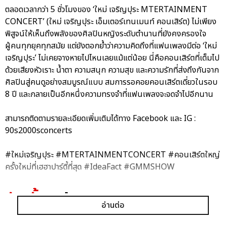
ตลอดเวลากว่า 5 ชั่วโมงของ ‘ใหม่ เจริญปุระ MTERTAINMENT
CONCERT’ (ใหม่ เจริญปุระ เอ็มเตอร์เทนเมนท์ คอนเสิร์ต) ไม่เพียง
พิสูจน์ให้เห็นถึงพลังของศิลปินหญิงระดับตำนานที่ยังคงครองใจ
ผู้คนทุกยุคทุกสมัย แต่ยังตอกย้ำว่าความคิดถึงที่แฟนเพลงมีต่อ ‘ใหม่
เจริญปุระ’ ไม่เคยจางหายไปไหนเลยแม้แต่น้อย นี่คือคอนเสิร์ตที่เต็มไป
ด้วยเสียงหัวเราะ น้ำตา ความสนุก ความสุข และความรักที่ส่งถึงกันจาก
ศิลปินสู่คนดูอย่างสมบูรณ์แบบ สมการรอคอยคอนเสิร์ตเดี่ยวในรอบ
8 ปี และกลายเป็นอีกหนึ่งความทรงจำที่แฟนเพลงจะจดจำไปอีกนาน
สามารถติดตามรายละเอียดเพิ่มเติมได้ทาง Facebook และ IG :
90s2000sconcerts
#ใหม่เจริญปุระ #MTERTAINMENTCONCERT #คอนเสิร์ตใหญ่
ครั้งใหม่ที่เฮฮาปาร์ตี้ที่สุด #IdeaFact #GMMSHOW
อัลบั้ม
รูป
อ่านต่อ