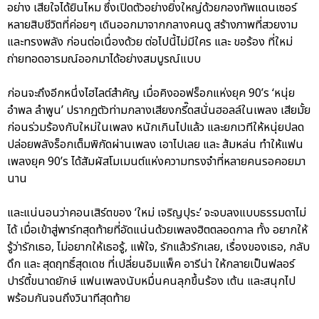
อย่าง เสียใจได้ยินไหม ซึ่งเปิดตัวอย่างยิ่งใหญ่ด้วยกองทัพแดนเซอร์
หลายสิบชีวิตที่ค่อยๆ เดินออกมาจากกลางคนดู สร้างภาพที่สวยงาม
และทรงพลัง ก่อนต่อเนื่องด้วย ต่อไปนี้ไม่มีใคร และ ขอร้อง ที่ใหม่
ถ่ายทอดอารมณ์ออกมาได้อย่างสมบูรณ์แบบ
ก่อนจะถึงอีกหนึ่งไฮไลต์สำคัญ เมื่อคิงออฟร็อกแห่งยุค 90’s ‘หนุ่ย
อำพล ลำพูน’ ปรากฏตัวท่ามกลางเสียงกรี๊ดสนั่นฮอลล์ในเพลง เสียมั้ย
ก่อนร่วมร้องกับใหม่ในเพลง หนักเกินไปแล้ว และยกเวทีให้หนุ่ยปลด
ปล่อยพลังร็อกเต็มพิกัดผ่านเพลง เอาไปเลย และ ส้มหล่น ทำให้แฟน
เพลงยุค 90’s ได้สัมผัสโมเมนต์แห่งความทรงจำที่หลายคนรอคอยมา
นาน
และแน่นอนว่าคอนเสิร์ตของ ‘ใหม่ เจริญปุระ’ จะจบลงแบบธรรมดาไม่
ได้ เมื่อเข้าสู่พาร์ทสุดท้ายที่อัดแน่นด้วยเพลงฮิตตลอดกาล ทั้ง อยากให้
รู้ว่ารักเธอ, ไม่อยากให้เธอรู้, แพ้ใจ, รักแล้วรักเลย, เรื่องของเธอ, กลับ
ดึก และ สุดฤทธิ์สุดเดช ที่เปลี่ยนอิมแพ็ค อารีน่า ให้กลายเป็นฟลอร์
ปาร์ตี้ขนาดยักษ์ แฟนเพลงนับหมื่นคนลุกขึ้นร้อง เต้น และสนุกไป
พร้อมกันจนถึงวินาทีสุดท้าย