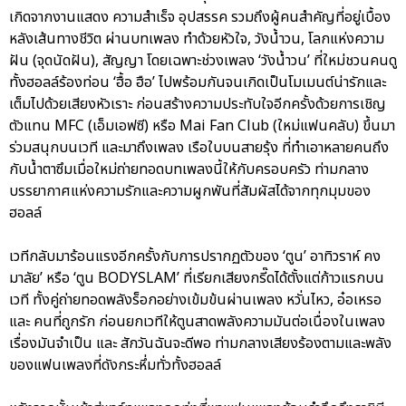
เกิดจากงานแสดง ความสำเร็จ อุปสรรค รวมถึงผู้คนสำคัญที่อยู่เบื้อง
หลังเส้นทางชีวิต ผ่านบทเพลง ทำด้วยหัวใจ, วังน้ำวน, โลกแห่งความ
ฝัน (จุดนัดฝัน), สัญญา โดยเฉพาะช่วงเพลง ‘วังน้ำวน’ ที่ใหม่ชวนคนดู
ทั้งฮอลล์ร้องท่อน ‘ฮื้อ ฮือ’ ไปพร้อมกันจนเกิดเป็นโมเมนต์น่ารักและ
เต็มไปด้วยเสียงหัวเราะ ก่อนสร้างความประทับใจอีกครั้งด้วยการเชิญ
ตัวแทน MFC (เอ็มเอฟซี) หรือ Mai Fan Club (ใหม่แฟนคลับ) ขึ้นมา
ร่วมสนุกบนเวที และมาถึงเพลง เรือใบบนสายรุ้ง ที่ทำเอาหลายคนถึง
กับน้ำตาซึมเมื่อใหม่ถ่ายทอดบทเพลงนี้ให้กับครอบครัว ท่ามกลาง
บรรยากาศแห่งความรักและความผูกพันที่สัมผัสได้จากทุกมุมของ
ฮอลล์
เวทีกลับมาร้อนแรงอีกครั้งกับการปรากฏตัวของ ‘ตูน’ อาทิวราห์ คง
มาลัย’ หรือ ‘ตูน BODYSLAM’ ที่เรียกเสียงกรี๊ดได้ตั้งแต่ก้าวแรกบน
เวที ทั้งคู่ถ่ายทอดพลังร็อกอย่างเข้มข้นผ่านเพลง หวั่นไหว, อ๋อเหรอ
และ คนที่ถูกรัก ก่อนยกเวทีให้ตูนสาดพลังความมันต่อเนื่องในเพลง
เรื่องมันจำเป็น และ สักวันฉันจะดีพอ ท่ามกลางเสียงร้องตามและพลัง
ของแฟนเพลงที่ดังกระหึ่มทั่วทั้งฮอลล์