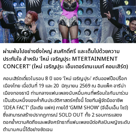
ผ่านพ้นไปอย่างยิ่งใหญ่ สมศักดิ์ศรี และเต็มไปด้วยความ
ประทับใจ สำหรับ ‘ใหม่ เจริญปุระ MTERTAINMENT
CONCERT’ (ใหม่ เจริญปุระ เอ็มเตอร์เทนเมนท์ คอนเสิร์ต)
คอนเสิร์ตเดี่ยวในรอบ 8 ปี ของ ‘ใหม่ เจริญปุระ’ ควีนออฟป็อปร็อก
เมืองไทย เมื่อวันที่ 19 และ 20 มิถุนายน 2569 ณ อิมแพ็ค อารีน่า
เมืองทองธานี ท่ามกลางแฟนเพลงนับหมื่นคนที่พร้อมใจกันมาร่วม
เป็นส่วนหนึ่งของค่ำคืนประวัติศาสตร์ครั้งนี้ โดยทีมผู้จัดมืออาชีพ
‘IDEA FACT’ (ไอเดีย แฟค) ภายใต้ ‘GMM SHOW’ (จีเอ็มเอ็ม โชว์)
ซึ่งสามารถสร้างปรากฏการณ์ SOLD OUT ทั้ง 2 รอบการแสดง
ตอกย้ำความคิดถึงและพลังศรัทธาที่แฟนเพลงมีต่อศิลปินหญิงระดับ
ตำนานคนนี้ได้อย่างชัดเจน