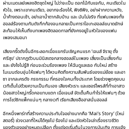
ผ่านเมดเลย์เพลงฮิตชุดใหญ่ ไม่ว่าจะเป็น ดอกไม้กับแจกัน, คนเดียวใน
หัวใจ, เพราะเขาคนเดียว, อยากจะร้องไห้, ฟังซิฟัง, อย่าฝากความหวัง,
น้ำค้างตอนเช้า, อย่าเอาน้ำตากลับบ้าน และ มันไม่จริง ที่แฟนเพลงทั้ง
ฮอลล์ร้องตามกันดังกึกก้องจนกลายเป็นคาราโอเกะฮอลล์ขนาดยักษ์
สะท้อนให้เห็นถึงบทเพลงฮิตลอดกาลที่ยังคงอยู่ในหัวใจของแฟน
เพลงเสมอมา
เสียงกรี๊ดดังขึ้นอีกระลอกเมื่อแขกรับเชิญคนแรก ‘เจมส์ จิรายุ ตั้ง
ศรีสุข’ ปรากฏตัวบนมินิสเตจกลางฮอลล์ในเพลง เสี่ยงเป็นเสี่ยงกัน
และ ยังไงไม่รู้สิ ก่อนจะร่วมร้องเพลง ให้ฉันดูแลเธอ กับใหม่ สร้าง
โมเมนต์อบอุ่นให้แฟนๆ ได้หวนคิดถึงความสัมพันธ์ของแม่ย้อย และอา
ซา จากละครดัง กรงกรรม ที่ครองใจคนทั้งประเทศ โดยช่วงพูดคุยบน
เวทีเต็มไปด้วยความเป็นกันเอง เสียงหัวเราะ และเซอร์ไพรส์ที่ทำเอาสาว
น้อยสาวใหญ่กรี๊ดคอแทบแตก เมื่อเจมส์ จัดเต็มคืนกำไรให้แฟนๆ ด้วย
การโชว์ซิกแพ็กแน่นๆ กลางเวที เรียกเสียงฮือฮาสนั่นฮอลล์
อีกหนึ่งพาร์ทที่สร้างความประทับใจอย่างมากคือ ‘Mai’s Story’ (ใหม่
สตอรี่) ช่วงเวลาที่ใหม่ได้คุยไป ร้องไป และเปิดหัวใจเล่าเรื่องราวชีวิต
ของตัวเองอย่างหมดเปลือก ตั้งแต่จุดเริ่มต้นในวงการบันเทิง การแจ้ง