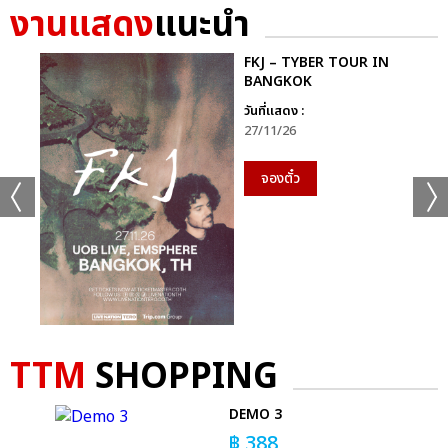
งานแสดง
แนะนำ
FKJ – TYBER TOUR IN
BANGKOK
วันที่แสดง :
27/11/26
จองตั๋ว
TTM
SHOPPING
+61
ดูรูปทั้งหมด
D
DEMO 3
฿
388