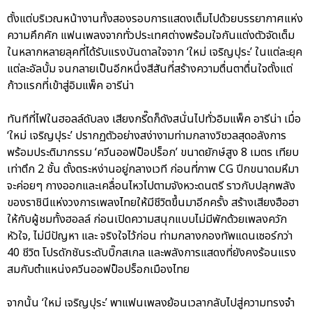
ตั้งแต่บริเวณหน้างานทั้งสองรอบการแสดงเต็มไปด้วยบรรยากาศแห่ง
ความคึกคัก แฟนเพลงจากทั่วประเทศต่างพร้อมใจกันแต่งตัวจัดเต็ม
ในหลากหลายลุคที่ได้รับแรงบันดาลใจจาก ‘ใหม่ เจริญปุระ’ ในแต่ละยุค
แต่ละอัลบั้ม จนกลายเป็นอีกหนึ่งสีสันที่สร้างความตื่นตาตื่นใจตั้งแต่
ก้าวแรกที่เข้าสู่อิมแพ็ค อารีน่า
ทันทีที่ไฟในฮอลล์ดับลง เสียงกรี๊ดก็ดังสนั่นไปทั่วอิมแพ็ค อารีน่า เมื่อ
‘ใหม่ เจริญปุระ’ ปรากฏตัวอย่างสง่างามท่ามกลางวิชวลสุดอลังการ
พร้อมประติมากรรม ‘ควีนออฟป็อปร็อก’ ขนาดยักษ์สูง 8 เมตร เทียบ
เท่าตึก 2 ชั้น ตั้งตระหง่านอยู่กลางเวที ก่อนที่ภาพ CG ปีกขนาดมหึมา
จะค่อยๆ กางออกและเคลื่อนไหวไปตามจังหวะดนตรี ราวกับปลุกพลัง
ของราชินีแห่งวงการเพลงไทยให้มีชีวิตขึ้นมาอีกครั้ง สร้างเสียงฮือฮา
ให้กับผู้ชมทั้งฮอลล์ ก่อนเปิดความสนุกแบบไม่มีพักด้วยเพลงควัก
หัวใจ, ไม่มีปัญหา และ จริงใจไว้ก่อน ท่ามกลางกองทัพแดนเซอร์กว่า
40 ชีวิต โปรดักชันระดับบิ๊กสเกล และพลังการแสดงที่ยังคงร้อนแรง
สมกับตำแหน่งควีนออฟป็อปร็อกเมืองไทย
จากนั้น ‘ใหม่ เจริญปุระ’ พาแฟนเพลงย้อนเวลากลับไปสู่ความทรงจำ