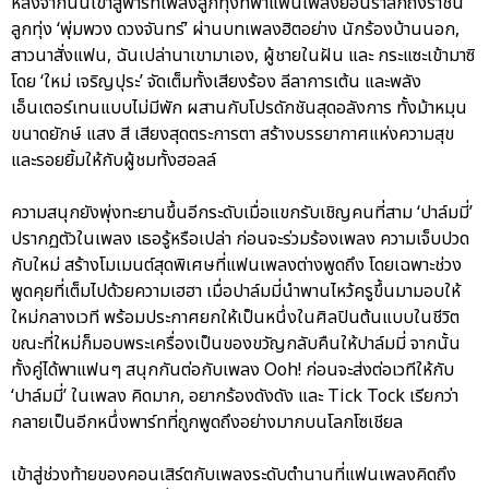
หลังจากนั้นเข้าสู่พาร์ทเพลงลูกทุ่งที่พาแฟนเพลงย้อนรำลึกถึงราชินี
ลูกทุ่ง ‘พุ่มพวง ดวงจันทร์’ ผ่านบทเพลงฮิตอย่าง นักร้องบ้านนอก,
สาวนาสั่งแฟน, ฉันเปล่านาเขามาเอง, ผู้ชายในฝัน และ กระแซะเข้ามาซิ
โดย ‘ใหม่ เจริญปุระ’ จัดเต็มทั้งเสียงร้อง ลีลาการเต้น และพลัง
เอ็นเตอร์เทนแบบไม่มีพัก ผสานกับโปรดักชันสุดอลังการ ทั้งม้าหมุน
ขนาดยักษ์ แสง สี เสียงสุดตระการตา สร้างบรรยากาศแห่งความสุข
และรอยยิ้มให้กับผู้ชมทั้งฮอลล์
ความสนุกยังพุ่งทะยานขึ้นอีกระดับเมื่อแขกรับเชิญคนที่สาม ‘ปาล์มมี่’
ปรากฏตัวในเพลง เธอรู้หรือเปล่า ก่อนจะร่วมร้องเพลง ความเจ็บปวด
กับใหม่ สร้างโมเมนต์สุดพิเศษที่แฟนเพลงต่างพูดถึง โดยเฉพาะช่วง
พูดคุยที่เต็มไปด้วยความเฮฮา เมื่อปาล์มมี่นำพานไหว้ครูขึ้นมามอบให้
ใหม่กลางเวที พร้อมประกาศยกให้เป็นหนึ่งในศิลปินต้นแบบในชีวิต
ขณะที่ใหม่ก็มอบพระเครื่องเป็นของขวัญกลับคืนให้ปาล์มมี่ จากนั้น
ทั้งคู่ได้พาแฟนๆ สนุกกันต่อกับเพลง Ooh! ก่อนจะส่งต่อเวทีให้กับ
‘ปาล์มมี่’ ในเพลง คิดมาก, อยากร้องดังดัง และ Tick Tock เรียกว่า
กลายเป็นอีกหนึ่งพาร์ทที่ถูกพูดถึงอย่างมากบนโลกโซเชียล
เข้าสู่ช่วงท้ายของคอนเสิร์ตกับเพลงระดับตำนานที่แฟนเพลงคิดถึง