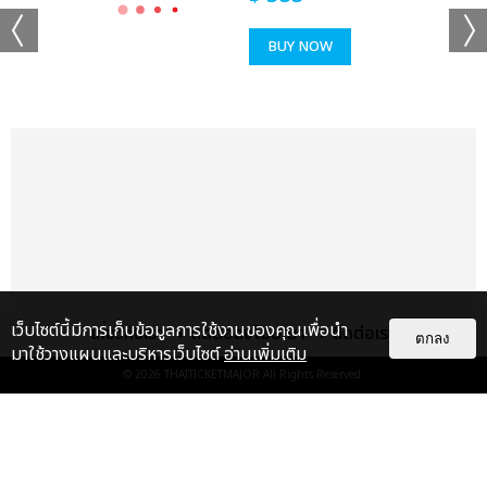
BUY NOW
เเท็กที่เกี่ยวข้อง :
ใหม่ เจริญปุระ
ใหม่ เจริญปุระ MTERTAINMENT CONCERT
แชร์ :
SHARE
TWEET
LINE
เว็บไซต์นี้มีการเก็บข้อมูลการใช้งานของคุณเพื่อนำ
เกี่ยวกับเรา
ติดต่อลงโฆษณา
ติดต่อเรา
ตกลง
มาใช้วางแผนและบริหารเว็บไซต์
อ่านเพิ่มเติม
© 2026
THAITICKETMAJOR
All Rights Reserved.
แกลเลอรี
แนะนำ