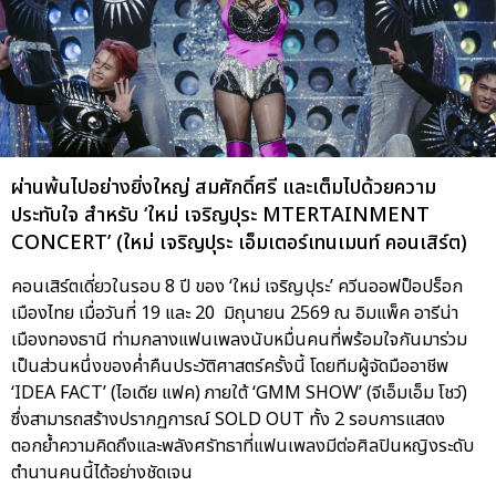
ผ่านพ้นไปอย่างยิ่งใหญ่ สมศักดิ์ศรี และเต็มไปด้วยความ
ประทับใจ สำหรับ ‘ใหม่ เจริญปุระ MTERTAINMENT
CONCERT’ (ใหม่ เจริญปุระ เอ็มเตอร์เทนเมนท์ คอนเสิร์ต)
คอนเสิร์ตเดี่ยวในรอบ 8 ปี ของ ‘ใหม่ เจริญปุระ’ ควีนออฟป็อปร็อก
เมืองไทย เมื่อวันที่ 19 และ 20 มิถุนายน 2569 ณ อิมแพ็ค อารีน่า
เมืองทองธานี ท่ามกลางแฟนเพลงนับหมื่นคนที่พร้อมใจกันมาร่วม
เป็นส่วนหนึ่งของค่ำคืนประวัติศาสตร์ครั้งนี้ โดยทีมผู้จัดมืออาชีพ
‘IDEA FACT’ (ไอเดีย แฟค) ภายใต้ ‘GMM SHOW’ (จีเอ็มเอ็ม โชว์)
ซึ่งสามารถสร้างปรากฏการณ์ SOLD OUT ทั้ง 2 รอบการแสดง
ตอกย้ำความคิดถึงและพลังศรัทธาที่แฟนเพลงมีต่อศิลปินหญิงระดับ
ตำนานคนนี้ได้อย่างชัดเจน