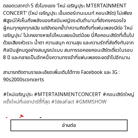
ตลอดเวลากว่า 5 ชั่วโมงของ ‘ใหม่ เจริญปุระ MTERTAINMENT
CONCERT’ (ใหม่ เจริญปุระ เอ็มเตอร์เทนเมนท์ คอนเสิร์ต) ไม่เพียง
พิสูจน์ให้เห็นถึงพลังของศิลปินหญิงระดับตำนานที่ยังคงครองใจ
ผู้คนทุกยุคทุกสมัย แต่ยังตอกย้ำว่าความคิดถึงที่แฟนเพลงมีต่อ ‘ใหม่
เจริญปุระ’ ไม่เคยจางหายไปไหนเลยแม้แต่น้อย นี่คือคอนเสิร์ตที่เต็มไป
ด้วยเสียงหัวเราะ น้ำตา ความสนุก ความสุข และความรักที่ส่งถึงกันจาก
ศิลปินสู่คนดูอย่างสมบูรณ์แบบ สมการรอคอยคอนเสิร์ตเดี่ยวในรอบ
8 ปี และกลายเป็นอีกหนึ่งความทรงจำที่แฟนเพลงจะจดจำไปอีกนาน
สามารถติดตามรายละเอียดเพิ่มเติมได้ทาง Facebook และ IG :
90s2000sconcerts
#ใหม่เจริญปุระ #MTERTAINMENTCONCERT #คอนเสิร์ตใหญ่
ครั้งใหม่ที่เฮฮาปาร์ตี้ที่สุด #IdeaFact #GMMSHOW
อัลบั้ม
รูป
อ่านต่อ