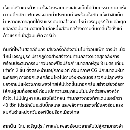
ตั้งแต่บริเวณหน้างานทั้งสองรอบการแสดงเต็มไปด้วยบรรยากาศแห่ง
ความคึกคัก แฟนเพลงจากทั่วประเทศต่างพร้อมใจกันแต่งตัวจัดเต็ม
ในหลากหลายลุคที่ได้รับแรงบันดาลใจจาก ‘ใหม่ เจริญปุระ’ ในแต่ละยุค
แต่ละอัลบั้ม จนกลายเป็นอีกหนึ่งสีสันที่สร้างความตื่นตาตื่นใจตั้งแต่
ก้าวแรกที่เข้าสู่อิมแพ็ค อารีน่า
ทันทีที่ไฟในฮอลล์ดับลง เสียงกรี๊ดก็ดังสนั่นไปทั่วอิมแพ็ค อารีน่า เมื่อ
‘ใหม่ เจริญปุระ’ ปรากฏตัวอย่างสง่างามท่ามกลางวิชวลสุดอลังการ
พร้อมประติมากรรม ‘ควีนออฟป็อปร็อก’ ขนาดยักษ์สูง 8 เมตร เทียบ
เท่าตึก 2 ชั้น ตั้งตระหง่านอยู่กลางเวที ก่อนที่ภาพ CG ปีกขนาดมหึมา
จะค่อยๆ กางออกและเคลื่อนไหวไปตามจังหวะดนตรี ราวกับปลุกพลัง
ของราชินีแห่งวงการเพลงไทยให้มีชีวิตขึ้นมาอีกครั้ง สร้างเสียงฮือฮา
ให้กับผู้ชมทั้งฮอลล์ ก่อนเปิดความสนุกแบบไม่มีพักด้วยเพลงควัก
หัวใจ, ไม่มีปัญหา และ จริงใจไว้ก่อน ท่ามกลางกองทัพแดนเซอร์กว่า
40 ชีวิต โปรดักชันระดับบิ๊กสเกล และพลังการแสดงที่ยังคงร้อนแรง
สมกับตำแหน่งควีนออฟป็อปร็อกเมืองไทย
จากนั้น ‘ใหม่ เจริญปุระ’ พาแฟนเพลงย้อนเวลากลับไปสู่ความทรงจำ