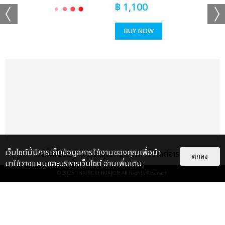
฿
1,100
BUY NOW
เเท็กที่เกี่ยวข้อง :
ใหม่ เจริญปุระ
ใหม่ เจริญปุระ MTERTAINMENT CONCERT
แชร์ :
SHARE
TWEET
LINE
เว็บไซต์นี้มีการเก็บข้อมูลการใช้งานของคุณเพื่อนำ
เกี่ยวกับเรา
ติดต่อลงโฆษณา
ติดต่อเรา
ตกลง
มาใช้วางแผนและบริหารเว็บไซต์
อ่านเพิ่มเติม
© 2026
THAITICKETMAJOR
All Rights Reserved.
แกลเลอรี
แนะนำ