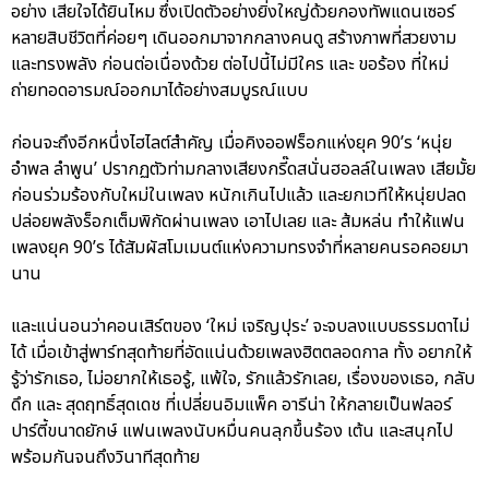
อย่าง เสียใจได้ยินไหม ซึ่งเปิดตัวอย่างยิ่งใหญ่ด้วยกองทัพแดนเซอร์
หลายสิบชีวิตที่ค่อยๆ เดินออกมาจากกลางคนดู สร้างภาพที่สวยงาม
และทรงพลัง ก่อนต่อเนื่องด้วย ต่อไปนี้ไม่มีใคร และ ขอร้อง ที่ใหม่
ถ่ายทอดอารมณ์ออกมาได้อย่างสมบูรณ์แบบ
ก่อนจะถึงอีกหนึ่งไฮไลต์สำคัญ เมื่อคิงออฟร็อกแห่งยุค 90’s ‘หนุ่ย
อำพล ลำพูน’ ปรากฏตัวท่ามกลางเสียงกรี๊ดสนั่นฮอลล์ในเพลง เสียมั้ย
ก่อนร่วมร้องกับใหม่ในเพลง หนักเกินไปแล้ว และยกเวทีให้หนุ่ยปลด
ปล่อยพลังร็อกเต็มพิกัดผ่านเพลง เอาไปเลย และ ส้มหล่น ทำให้แฟน
เพลงยุค 90’s ได้สัมผัสโมเมนต์แห่งความทรงจำที่หลายคนรอคอยมา
นาน
และแน่นอนว่าคอนเสิร์ตของ ‘ใหม่ เจริญปุระ’ จะจบลงแบบธรรมดาไม่
ได้ เมื่อเข้าสู่พาร์ทสุดท้ายที่อัดแน่นด้วยเพลงฮิตตลอดกาล ทั้ง อยากให้
รู้ว่ารักเธอ, ไม่อยากให้เธอรู้, แพ้ใจ, รักแล้วรักเลย, เรื่องของเธอ, กลับ
ดึก และ สุดฤทธิ์สุดเดช ที่เปลี่ยนอิมแพ็ค อารีน่า ให้กลายเป็นฟลอร์
ปาร์ตี้ขนาดยักษ์ แฟนเพลงนับหมื่นคนลุกขึ้นร้อง เต้น และสนุกไป
พร้อมกันจนถึงวินาทีสุดท้าย