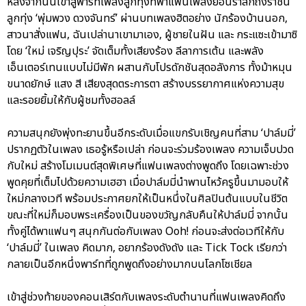
หลังจากนั้นเข้าสู่พาร์ทเพลงลูกทุ่งที่พาแฟนเพลงย้อนรำลึกถึงราชินี
ลูกทุ่ง ‘พุ่มพวง ดวงจันทร์’ ผ่านบทเพลงฮิตอย่าง นักร้องบ้านนอก,
สาวนาสั่งแฟน, ฉันเปล่านาเขามาเอง, ผู้ชายในฝัน และ กระแซะเข้ามาซิ
โดย ‘ใหม่ เจริญปุระ’ จัดเต็มทั้งเสียงร้อง ลีลาการเต้น และพลัง
เอ็นเตอร์เทนแบบไม่มีพัก ผสานกับโปรดักชันสุดอลังการ ทั้งม้าหมุน
ขนาดยักษ์ แสง สี เสียงสุดตระการตา สร้างบรรยากาศแห่งความสุข
และรอยยิ้มให้กับผู้ชมทั้งฮอลล์
ความสนุกยังพุ่งทะยานขึ้นอีกระดับเมื่อแขกรับเชิญคนที่สาม ‘ปาล์มมี่’
ปรากฏตัวในเพลง เธอรู้หรือเปล่า ก่อนจะร่วมร้องเพลง ความเจ็บปวด
กับใหม่ สร้างโมเมนต์สุดพิเศษที่แฟนเพลงต่างพูดถึง โดยเฉพาะช่วง
พูดคุยที่เต็มไปด้วยความเฮฮา เมื่อปาล์มมี่นำพานไหว้ครูขึ้นมามอบให้
ใหม่กลางเวที พร้อมประกาศยกให้เป็นหนึ่งในศิลปินต้นแบบในชีวิต
ขณะที่ใหม่ก็มอบพระเครื่องเป็นของขวัญกลับคืนให้ปาล์มมี่ จากนั้น
ทั้งคู่ได้พาแฟนๆ สนุกกันต่อกับเพลง Ooh! ก่อนจะส่งต่อเวทีให้กับ
‘ปาล์มมี่’ ในเพลง คิดมาก, อยากร้องดังดัง และ Tick Tock เรียกว่า
กลายเป็นอีกหนึ่งพาร์ทที่ถูกพูดถึงอย่างมากบนโลกโซเชียล
เข้าสู่ช่วงท้ายของคอนเสิร์ตกับเพลงระดับตำนานที่แฟนเพลงคิดถึง