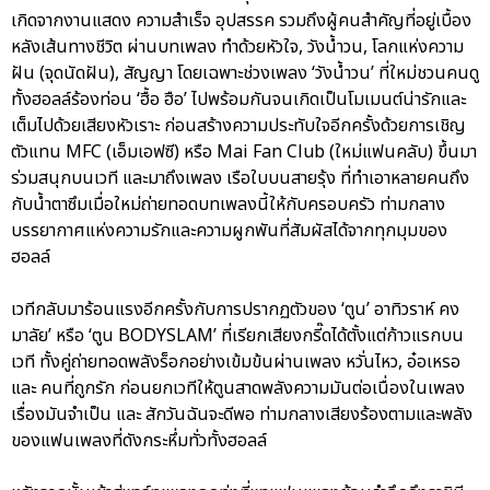
เกิดจากงานแสดง ความสำเร็จ อุปสรรค รวมถึงผู้คนสำคัญที่อยู่เบื้อง
หลังเส้นทางชีวิต ผ่านบทเพลง ทำด้วยหัวใจ, วังน้ำวน, โลกแห่งความ
ฝัน (จุดนัดฝัน), สัญญา โดยเฉพาะช่วงเพลง ‘วังน้ำวน’ ที่ใหม่ชวนคนดู
ทั้งฮอลล์ร้องท่อน ‘ฮื้อ ฮือ’ ไปพร้อมกันจนเกิดเป็นโมเมนต์น่ารักและ
เต็มไปด้วยเสียงหัวเราะ ก่อนสร้างความประทับใจอีกครั้งด้วยการเชิญ
ตัวแทน MFC (เอ็มเอฟซี) หรือ Mai Fan Club (ใหม่แฟนคลับ) ขึ้นมา
ร่วมสนุกบนเวที และมาถึงเพลง เรือใบบนสายรุ้ง ที่ทำเอาหลายคนถึง
กับน้ำตาซึมเมื่อใหม่ถ่ายทอดบทเพลงนี้ให้กับครอบครัว ท่ามกลาง
บรรยากาศแห่งความรักและความผูกพันที่สัมผัสได้จากทุกมุมของ
ฮอลล์
เวทีกลับมาร้อนแรงอีกครั้งกับการปรากฏตัวของ ‘ตูน’ อาทิวราห์ คง
มาลัย’ หรือ ‘ตูน BODYSLAM’ ที่เรียกเสียงกรี๊ดได้ตั้งแต่ก้าวแรกบน
เวที ทั้งคู่ถ่ายทอดพลังร็อกอย่างเข้มข้นผ่านเพลง หวั่นไหว, อ๋อเหรอ
และ คนที่ถูกรัก ก่อนยกเวทีให้ตูนสาดพลังความมันต่อเนื่องในเพลง
เรื่องมันจำเป็น และ สักวันฉันจะดีพอ ท่ามกลางเสียงร้องตามและพลัง
ของแฟนเพลงที่ดังกระหึ่มทั่วทั้งฮอลล์