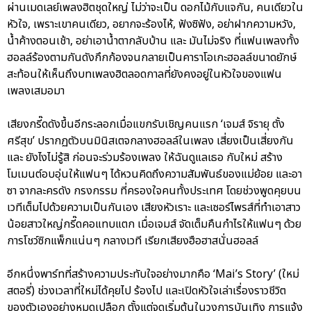
ผ่านเมดเลย์เพลงฮิตชุดใหญ่ ไม่ว่าจะเป็น ดอกไม้กับแจกัน, คนเดียวใน
หัวใจ, เพราะเขาคนเดียว, อยากจะร้องไห้, ฟังซิฟัง, อย่าฝากความหวัง,
น้ำค้างตอนเช้า, อย่าเอาน้ำตากลับบ้าน และ มันไม่จริง ที่แฟนเพลงทั้ง
ฮอลล์ร้องตามกันดังกึกก้องจนกลายเป็นคาราโอเกะฮอลล์ขนาดยักษ์
สะท้อนให้เห็นถึงบทเพลงฮิตลอดกาลที่ยังคงอยู่ในหัวใจของแฟน
เพลงเสมอมา
เสียงกรี๊ดดังขึ้นอีกระลอกเมื่อแขกรับเชิญคนแรก ‘เจมส์ จิรายุ ตั้ง
ศรีสุข’ ปรากฏตัวบนมินิสเตจกลางฮอลล์ในเพลง เสี่ยงเป็นเสี่ยงกัน
และ ยังไงไม่รู้สิ ก่อนจะร่วมร้องเพลง ให้ฉันดูแลเธอ กับใหม่ สร้าง
โมเมนต์อบอุ่นให้แฟนๆ ได้หวนคิดถึงความสัมพันธ์ของแม่ย้อย และอา
ซา จากละครดัง กรงกรรม ที่ครองใจคนทั้งประเทศ โดยช่วงพูดคุยบน
เวทีเต็มไปด้วยความเป็นกันเอง เสียงหัวเราะ และเซอร์ไพรส์ที่ทำเอาสาว
น้อยสาวใหญ่กรี๊ดคอแทบแตก เมื่อเจมส์ จัดเต็มคืนกำไรให้แฟนๆ ด้วย
การโชว์ซิกแพ็กแน่นๆ กลางเวที เรียกเสียงฮือฮาสนั่นฮอลล์
อีกหนึ่งพาร์ทที่สร้างความประทับใจอย่างมากคือ ‘Mai’s Story’ (ใหม่
สตอรี่) ช่วงเวลาที่ใหม่ได้คุยไป ร้องไป และเปิดหัวใจเล่าเรื่องราวชีวิต
ของตัวเองอย่างหมดเปลือก ตั้งแต่จุดเริ่มต้นในวงการบันเทิง การแจ้ง