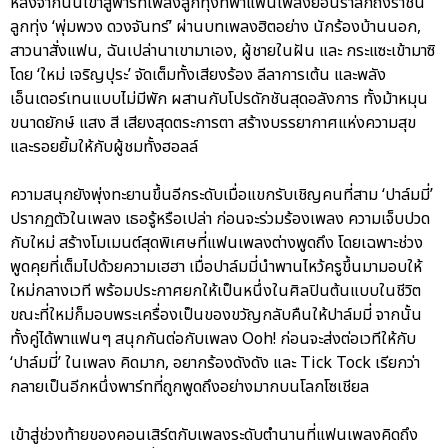
หลังจากนั้นเข้าสู่พาร์ทเพลงลูกทุ่งที่พาแฟนเพลงย้อนรำลึกถึงราชินี
ลูกทุ่ง ‘พุ่มพวง ดวงจันทร์’ ผ่านบทเพลงฮิตอย่าง นักร้องบ้านนอก,
สาวนาสั่งแฟน, ฉันเปล่านาเขามาเอง, ผู้ชายในฝัน และ กระแซะเข้ามาซิ
โดย ‘ใหม่ เจริญปุระ’ จัดเต็มทั้งเสียงร้อง ลีลาการเต้น และพลัง
เอ็นเตอร์เทนแบบไม่มีพัก ผสานกับโปรดักชันสุดอลังการ ทั้งม้าหมุน
ขนาดยักษ์ แสง สี เสียงสุดตระการตา สร้างบรรยากาศแห่งความสุข
และรอยยิ้มให้กับผู้ชมทั้งฮอลล์
ความสนุกยังพุ่งทะยานขึ้นอีกระดับเมื่อแขกรับเชิญคนที่สาม ‘ปาล์มมี่’
ปรากฏตัวในเพลง เธอรู้หรือเปล่า ก่อนจะร่วมร้องเพลง ความเจ็บปวด
กับใหม่ สร้างโมเมนต์สุดพิเศษที่แฟนเพลงต่างพูดถึง โดยเฉพาะช่วง
พูดคุยที่เต็มไปด้วยความเฮฮา เมื่อปาล์มมี่นำพานไหว้ครูขึ้นมามอบให้
ใหม่กลางเวที พร้อมประกาศยกให้เป็นหนึ่งในศิลปินต้นแบบในชีวิต
ขณะที่ใหม่ก็มอบพระเครื่องเป็นของขวัญกลับคืนให้ปาล์มมี่ จากนั้น
ทั้งคู่ได้พาแฟนๆ สนุกกันต่อกับเพลง Ooh! ก่อนจะส่งต่อเวทีให้กับ
‘ปาล์มมี่’ ในเพลง คิดมาก, อยากร้องดังดัง และ Tick Tock เรียกว่า
กลายเป็นอีกหนึ่งพาร์ทที่ถูกพูดถึงอย่างมากบนโลกโซเชียล
เข้าสู่ช่วงท้ายของคอนเสิร์ตกับเพลงระดับตำนานที่แฟนเพลงคิดถึง