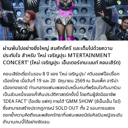
ผ่านพ้นไปอย่างยิ่งใหญ่ สมศักดิ์ศรี และเต็มไปด้วยความ
ประทับใจ สำหรับ ‘ใหม่ เจริญปุระ MTERTAINMENT
CONCERT’ (ใหม่ เจริญปุระ เอ็มเตอร์เทนเมนท์ คอนเสิร์ต)
คอนเสิร์ตเดี่ยวในรอบ 8 ปี ของ ‘ใหม่ เจริญปุระ’ ควีนออฟป็อปร็อก
เมืองไทย เมื่อวันที่ 19 และ 20 มิถุนายน 2569 ณ อิมแพ็ค อารีน่า
เมืองทองธานี ท่ามกลางแฟนเพลงนับหมื่นคนที่พร้อมใจกันมาร่วม
เป็นส่วนหนึ่งของค่ำคืนประวัติศาสตร์ครั้งนี้ โดยทีมผู้จัดมืออาชีพ
‘IDEA FACT’ (ไอเดีย แฟค) ภายใต้ ‘GMM SHOW’ (จีเอ็มเอ็ม โชว์)
ซึ่งสามารถสร้างปรากฏการณ์ SOLD OUT ทั้ง 2 รอบการแสดง
ตอกย้ำความคิดถึงและพลังศรัทธาที่แฟนเพลงมีต่อศิลปินหญิงระดับ
ตำนานคนนี้ได้อย่างชัดเจน