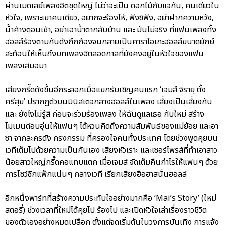
ผ่านเมดเลย์เพลงฮิตชุดใหญ่ ไม่ว่าจะเป็น ดอกไม้กับแจกัน, คนเดียวใน
หัวใจ, เพราะเขาคนเดียว, อยากจะร้องไห้, ฟังซิฟัง, อย่าฝากความหวัง,
น้ำค้างตอนเช้า, อย่าเอาน้ำตากลับบ้าน และ มันไม่จริง ที่แฟนเพลงทั้ง
ฮอลล์ร้องตามกันดังกึกก้องจนกลายเป็นคาราโอเกะฮอลล์ขนาดยักษ์
สะท้อนให้เห็นถึงบทเพลงฮิตลอดกาลที่ยังคงอยู่ในหัวใจของแฟน
เพลงเสมอมา
เสียงกรี๊ดดังขึ้นอีกระลอกเมื่อแขกรับเชิญคนแรก ‘เจมส์ จิรายุ ตั้ง
ศรีสุข’ ปรากฏตัวบนมินิสเตจกลางฮอลล์ในเพลง เสี่ยงเป็นเสี่ยงกัน
และ ยังไงไม่รู้สิ ก่อนจะร่วมร้องเพลง ให้ฉันดูแลเธอ กับใหม่ สร้าง
โมเมนต์อบอุ่นให้แฟนๆ ได้หวนคิดถึงความสัมพันธ์ของแม่ย้อย และอา
ซา จากละครดัง กรงกรรม ที่ครองใจคนทั้งประเทศ โดยช่วงพูดคุยบน
เวทีเต็มไปด้วยความเป็นกันเอง เสียงหัวเราะ และเซอร์ไพรส์ที่ทำเอาสาว
น้อยสาวใหญ่กรี๊ดคอแทบแตก เมื่อเจมส์ จัดเต็มคืนกำไรให้แฟนๆ ด้วย
การโชว์ซิกแพ็กแน่นๆ กลางเวที เรียกเสียงฮือฮาสนั่นฮอลล์
อีกหนึ่งพาร์ทที่สร้างความประทับใจอย่างมากคือ ‘Mai’s Story’ (ใหม่
สตอรี่) ช่วงเวลาที่ใหม่ได้คุยไป ร้องไป และเปิดหัวใจเล่าเรื่องราวชีวิต
ของตัวเองอย่างหมดเปลือก ตั้งแต่จุดเริ่มต้นในวงการบันเทิง การแจ้ง