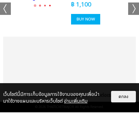
฿
1,100
BUY NOW
เเท็กที่เกี่ยวข้อง :
ใหม่ เจริญปุระ
ใหม่ เจริญปุระ MTERTAINMENT CONCERT
แชร์ :
SHARE
TWEET
LINE
เว็บไซต์นี้มีการเก็บข้อมูลการใช้งานของคุณเพื่อนำ
เกี่ยวกับเรา
ติดต่อลงโฆษณา
ติดต่อเรา
ตกลง
มาใช้วางแผนและบริหารเว็บไซต์
อ่านเพิ่มเติม
© 2026
THAITICKETMAJOR
All Rights Reserved.
แกลเลอรี
แนะนำ