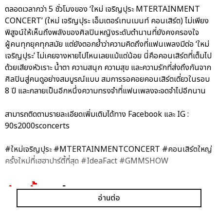
ตลอดเวลากว่า 5 ชั่วโมงของ ‘ใหม่ เจริญปุระ MTERTAINMENT
CONCERT’ (ใหม่ เจริญปุระ เอ็มเตอร์เทนเมนท์ คอนเสิร์ต) ไม่เพียง
พิสูจน์ให้เห็นถึงพลังของศิลปินหญิงระดับตำนานที่ยังคงครองใจ
ผู้คนทุกยุคทุกสมัย แต่ยังตอกย้ำว่าความคิดถึงที่แฟนเพลงมีต่อ ‘ใหม่
เจริญปุระ’ ไม่เคยจางหายไปไหนเลยแม้แต่น้อย นี่คือคอนเสิร์ตที่เต็มไป
ด้วยเสียงหัวเราะ น้ำตา ความสนุก ความสุข และความรักที่ส่งถึงกันจาก
ศิลปินสู่คนดูอย่างสมบูรณ์แบบ สมการรอคอยคอนเสิร์ตเดี่ยวในรอบ
8 ปี และกลายเป็นอีกหนึ่งความทรงจำที่แฟนเพลงจะจดจำไปอีกนาน
สามารถติดตามรายละเอียดเพิ่มเติมได้ทาง Facebook และ IG :
90s2000sconcerts
#ใหม่เจริญปุระ #MTERTAINMENTCONCERT #คอนเสิร์ตใหญ่
ครั้งใหม่ที่เฮฮาปาร์ตี้ที่สุด #IdeaFact #GMMSHOW
อัลบั้ม
รูป
อ่านต่อ