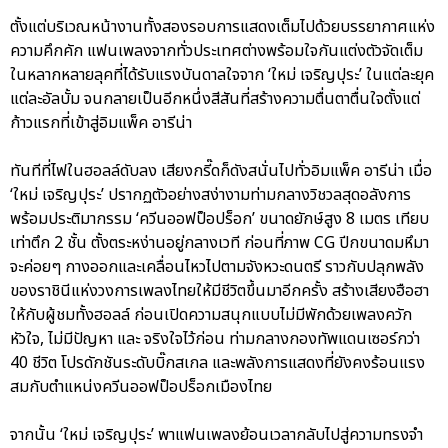
ตั้งแต่บริเวณหน้างานทั้งสองรอบการแสดงเต็มไปด้วยบรรยากาศแห่ง
ความคึกคัก แฟนเพลงจากทั่วประเทศต่างพร้อมใจกันแต่งตัวจัดเต็ม
ในหลากหลายลุคที่ได้รับแรงบันดาลใจจาก ‘ใหม่ เจริญปุระ’ ในแต่ละยุค
แต่ละอัลบั้ม จนกลายเป็นอีกหนึ่งสีสันที่สร้างความตื่นตาตื่นใจตั้งแต่
ก้าวแรกที่เข้าสู่อิมแพ็ค อารีน่า
ทันทีที่ไฟในฮอลล์ดับลง เสียงกรี๊ดก็ดังสนั่นไปทั่วอิมแพ็ค อารีน่า เมื่อ
‘ใหม่ เจริญปุระ’ ปรากฏตัวอย่างสง่างามท่ามกลางวิชวลสุดอลังการ
พร้อมประติมากรรม ‘ควีนออฟป็อปร็อก’ ขนาดยักษ์สูง 8 เมตร เทียบ
เท่าตึก 2 ชั้น ตั้งตระหง่านอยู่กลางเวที ก่อนที่ภาพ CG ปีกขนาดมหึมา
จะค่อยๆ กางออกและเคลื่อนไหวไปตามจังหวะดนตรี ราวกับปลุกพลัง
ของราชินีแห่งวงการเพลงไทยให้มีชีวิตขึ้นมาอีกครั้ง สร้างเสียงฮือฮา
ให้กับผู้ชมทั้งฮอลล์ ก่อนเปิดความสนุกแบบไม่มีพักด้วยเพลงควัก
หัวใจ, ไม่มีปัญหา และ จริงใจไว้ก่อน ท่ามกลางกองทัพแดนเซอร์กว่า
40 ชีวิต โปรดักชันระดับบิ๊กสเกล และพลังการแสดงที่ยังคงร้อนแรง
สมกับตำแหน่งควีนออฟป็อปร็อกเมืองไทย
จากนั้น ‘ใหม่ เจริญปุระ’ พาแฟนเพลงย้อนเวลากลับไปสู่ความทรงจำ