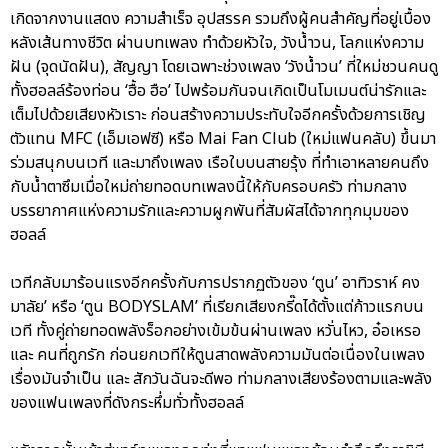
เกิดจากงานแสดง ความสำเร็จ อุปสรรค รวมถึงผู้คนสำคัญที่อยู่เบื้อง
หลังเส้นทางชีวิต ผ่านบทเพลง ทำด้วยหัวใจ, วังน้ำวน, โลกแห่งความ
ฝัน (จุดนัดฝัน), สัญญา โดยเฉพาะช่วงเพลง ‘วังน้ำวน’ ที่ใหม่ชวนคนดู
ทั้งฮอลล์ร้องท่อน ‘ฮื้อ ฮือ’ ไปพร้อมกันจนเกิดเป็นโมเมนต์น่ารักและ
เต็มไปด้วยเสียงหัวเราะ ก่อนสร้างความประทับใจอีกครั้งด้วยการเชิญ
ตัวแทน MFC (เอ็มเอฟซี) หรือ Mai Fan Club (ใหม่แฟนคลับ) ขึ้นมา
ร่วมสนุกบนเวที และมาถึงเพลง เรือใบบนสายรุ้ง ที่ทำเอาหลายคนถึง
กับน้ำตาซึมเมื่อใหม่ถ่ายทอดบทเพลงนี้ให้กับครอบครัว ท่ามกลาง
บรรยากาศแห่งความรักและความผูกพันที่สัมผัสได้จากทุกมุมของ
ฮอลล์
เวทีกลับมาร้อนแรงอีกครั้งกับการปรากฏตัวของ ‘ตูน’ อาทิวราห์ คง
มาลัย’ หรือ ‘ตูน BODYSLAM’ ที่เรียกเสียงกรี๊ดได้ตั้งแต่ก้าวแรกบน
เวที ทั้งคู่ถ่ายทอดพลังร็อกอย่างเข้มข้นผ่านเพลง หวั่นไหว, อ๋อเหรอ
และ คนที่ถูกรัก ก่อนยกเวทีให้ตูนสาดพลังความมันต่อเนื่องในเพลง
เรื่องมันจำเป็น และ สักวันฉันจะดีพอ ท่ามกลางเสียงร้องตามและพลัง
ของแฟนเพลงที่ดังกระหึ่มทั่วทั้งฮอลล์