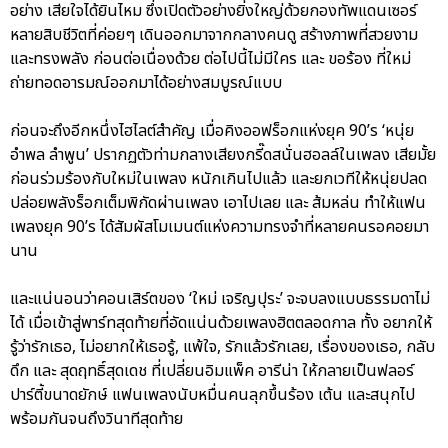
อย่าง เสียใจได้ยินไหม ซึ่งเปิดตัวอย่างยิ่งใหญ่ด้วยกองทัพแดนเซอร์
หลายสิบชีวิตที่ค่อยๆ เดินออกมาจากกลางคนดู สร้างภาพที่สวยงาม
และทรงพลัง ก่อนต่อเนื่องด้วย ต่อไปนี้ไม่มีใคร และ ขอร้อง ที่ใหม่
ถ่ายทอดอารมณ์ออกมาได้อย่างสมบูรณ์แบบ
ก่อนจะถึงอีกหนึ่งไฮไลต์สำคัญ เมื่อคิงออฟร็อกแห่งยุค 90’s ‘หนุ่ย
อำพล ลำพูน’ ปรากฏตัวท่ามกลางเสียงกรี๊ดสนั่นฮอลล์ในเพลง เสียมั้ย
ก่อนร่วมร้องกับใหม่ในเพลง หนักเกินไปแล้ว และยกเวทีให้หนุ่ยปลด
ปล่อยพลังร็อกเต็มพิกัดผ่านเพลง เอาไปเลย และ ส้มหล่น ทำให้แฟน
เพลงยุค 90’s ได้สัมผัสโมเมนต์แห่งความทรงจำที่หลายคนรอคอยมา
นาน
และแน่นอนว่าคอนเสิร์ตของ ‘ใหม่ เจริญปุระ’ จะจบลงแบบธรรมดาไม่
ได้ เมื่อเข้าสู่พาร์ทสุดท้ายที่อัดแน่นด้วยเพลงฮิตตลอดกาล ทั้ง อยากให้
รู้ว่ารักเธอ, ไม่อยากให้เธอรู้, แพ้ใจ, รักแล้วรักเลย, เรื่องของเธอ, กลับ
ดึก และ สุดฤทธิ์สุดเดช ที่เปลี่ยนอิมแพ็ค อารีน่า ให้กลายเป็นฟลอร์
ปาร์ตี้ขนาดยักษ์ แฟนเพลงนับหมื่นคนลุกขึ้นร้อง เต้น และสนุกไป
พร้อมกันจนถึงวินาทีสุดท้าย