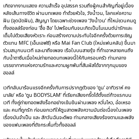
เกิดจากงานแสดง ความสำเร็จ อุปสรรค รวมถึงผู้คนสำคัญที่อยู่เบื้อง
หลังเส้นทางชีวิต ผ่านบทเพลง ทำด้วยหัวใจ, วังน้ำวน, โลกแห่งความ
ฝัน (จุดนัดฝัน), สัญญา โดยเฉพาะช่วงเพลง ‘วังน้ำวน’ ที่ใหม่ชวนคนดู
ทั้งฮอลล์ร้องท่อน ‘ฮื้อ ฮือ’ ไปพร้อมกันจนเกิดเป็นโมเมนต์น่ารักและ
เต็มไปด้วยเสียงหัวเราะ ก่อนสร้างความประทับใจอีกครั้งด้วยการเชิญ
ตัวแทน MFC (เอ็มเอฟซี) หรือ Mai Fan Club (ใหม่แฟนคลับ) ขึ้นมา
ร่วมสนุกบนเวที และมาถึงเพลง เรือใบบนสายรุ้ง ที่ทำเอาหลายคนถึง
กับน้ำตาซึมเมื่อใหม่ถ่ายทอดบทเพลงนี้ให้กับครอบครัว ท่ามกลาง
บรรยากาศแห่งความรักและความผูกพันที่สัมผัสได้จากทุกมุมของ
ฮอลล์
เวทีกลับมาร้อนแรงอีกครั้งกับการปรากฏตัวของ ‘ตูน’ อาทิวราห์ คง
มาลัย’ หรือ ‘ตูน BODYSLAM’ ที่เรียกเสียงกรี๊ดได้ตั้งแต่ก้าวแรกบน
เวที ทั้งคู่ถ่ายทอดพลังร็อกอย่างเข้มข้นผ่านเพลง หวั่นไหว, อ๋อเหรอ
และ คนที่ถูกรัก ก่อนยกเวทีให้ตูนสาดพลังความมันต่อเนื่องในเพลง
เรื่องมันจำเป็น และ สักวันฉันจะดีพอ ท่ามกลางเสียงร้องตามและพลัง
ของแฟนเพลงที่ดังกระหึ่มทั่วทั้งฮอลล์