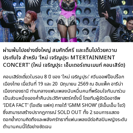
ผ่านพ้นไปอย่างยิ่งใหญ่ สมศักดิ์ศรี และเต็มไปด้วยความ
ประทับใจ สำหรับ ‘ใหม่ เจริญปุระ MTERTAINMENT
CONCERT’ (ใหม่ เจริญปุระ เอ็มเตอร์เทนเมนท์ คอนเสิร์ต)
คอนเสิร์ตเดี่ยวในรอบ 8 ปี ของ ‘ใหม่ เจริญปุระ’ ควีนออฟป็อปร็อก
เมืองไทย เมื่อวันที่ 19 และ 20 มิถุนายน 2569 ณ อิมแพ็ค อารีน่า
เมืองทองธานี ท่ามกลางแฟนเพลงนับหมื่นคนที่พร้อมใจกันมาร่วม
เป็นส่วนหนึ่งของค่ำคืนประวัติศาสตร์ครั้งนี้ โดยทีมผู้จัดมืออาชีพ
‘IDEA FACT’ (ไอเดีย แฟค) ภายใต้ ‘GMM SHOW’ (จีเอ็มเอ็ม โชว์)
ซึ่งสามารถสร้างปรากฏการณ์ SOLD OUT ทั้ง 2 รอบการแสดง
ตอกย้ำความคิดถึงและพลังศรัทธาที่แฟนเพลงมีต่อศิลปินหญิงระดับ
ตำนานคนนี้ได้อย่างชัดเจน