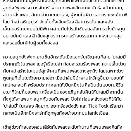
หลังจากนั้นเข้าสู่พาร์ทเพลงลูกทุ่งที่พาแฟนเพลงย้อนรำลึกถึงราชินี
ลูกทุ่ง ‘พุ่มพวง ดวงจันทร์’ ผ่านบทเพลงฮิตอย่าง นักร้องบ้านนอก,
สาวนาสั่งแฟน, ฉันเปล่านาเขามาเอง, ผู้ชายในฝัน และ กระแซะเข้ามาซิ
โดย ‘ใหม่ เจริญปุระ’ จัดเต็มทั้งเสียงร้อง ลีลาการเต้น และพลัง
เอ็นเตอร์เทนแบบไม่มีพัก ผสานกับโปรดักชันสุดอลังการ ทั้งม้าหมุน
ขนาดยักษ์ แสง สี เสียงสุดตระการตา สร้างบรรยากาศแห่งความสุข
และรอยยิ้มให้กับผู้ชมทั้งฮอลล์
ความสนุกยังพุ่งทะยานขึ้นอีกระดับเมื่อแขกรับเชิญคนที่สาม ‘ปาล์มมี่’
ปรากฏตัวในเพลง เธอรู้หรือเปล่า ก่อนจะร่วมร้องเพลง ความเจ็บปวด
กับใหม่ สร้างโมเมนต์สุดพิเศษที่แฟนเพลงต่างพูดถึง โดยเฉพาะช่วง
พูดคุยที่เต็มไปด้วยความเฮฮา เมื่อปาล์มมี่นำพานไหว้ครูขึ้นมามอบให้
ใหม่กลางเวที พร้อมประกาศยกให้เป็นหนึ่งในศิลปินต้นแบบในชีวิต
ขณะที่ใหม่ก็มอบพระเครื่องเป็นของขวัญกลับคืนให้ปาล์มมี่ จากนั้น
ทั้งคู่ได้พาแฟนๆ สนุกกันต่อกับเพลง Ooh! ก่อนจะส่งต่อเวทีให้กับ
‘ปาล์มมี่’ ในเพลง คิดมาก, อยากร้องดังดัง และ Tick Tock เรียกว่า
กลายเป็นอีกหนึ่งพาร์ทที่ถูกพูดถึงอย่างมากบนโลกโซเชียล
เข้าสู่ช่วงท้ายของคอนเสิร์ตกับเพลงระดับตำนานที่แฟนเพลงคิดถึง