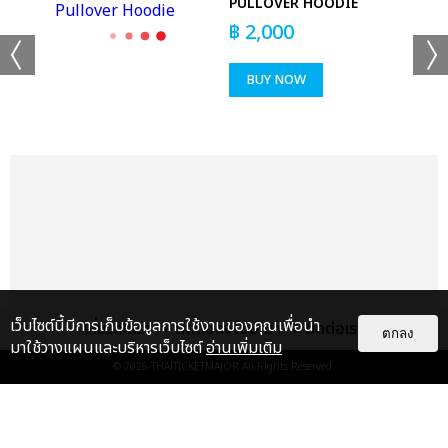
PULLOVER HOODIE
T-
฿
2,000
เเท็กที่เกี่ยวข้อง :
BUY NOW
ใหม่ เจริญปุระ
ใหม่ เจริญปุระ MTERTAINMENT CONCERT
แชร์ :
SHARE
TWEET
LINE
เว็บไซต์นี้มีการเก็บข้อมูลการใช้งานของคุณเพื่อนำ
เกี่ยวกับเรา
ติดต่อลงโฆษณา
ติดต่อเรา
ตกลง
มาใช้วางแผนและบริหารเว็บไซต์
อ่านเพิ่มเติม
© 2026
THAITICKETMAJOR
All Rights Reserved.