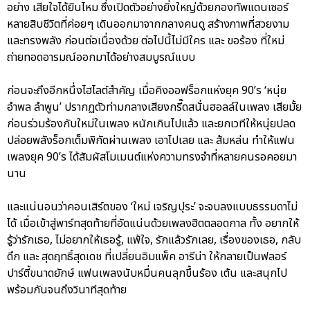
อย่าง เสียใจได้ยินไหม ซึ่งเปิดตัวอย่างยิ่งใหญ่ด้วยกองทัพแดนเซอร์
หลายสิบชีวิตที่ค่อยๆ เดินออกมาจากกลางคนดู สร้างภาพที่สวยงาม
และทรงพลัง ก่อนต่อเนื่องด้วย ต่อไปนี้ไม่มีใคร และ ขอร้อง ที่ใหม่
ถ่ายทอดอารมณ์ออกมาได้อย่างสมบูรณ์แบบ
ก่อนจะถึงอีกหนึ่งไฮไลต์สำคัญ เมื่อคิงออฟร็อกแห่งยุค 90’s ‘หนุ่ย
อำพล ลำพูน’ ปรากฏตัวท่ามกลางเสียงกรี๊ดสนั่นฮอลล์ในเพลง เสียมั้ย
ก่อนร่วมร้องกับใหม่ในเพลง หนักเกินไปแล้ว และยกเวทีให้หนุ่ยปลด
ปล่อยพลังร็อกเต็มพิกัดผ่านเพลง เอาไปเลย และ ส้มหล่น ทำให้แฟน
เพลงยุค 90’s ได้สัมผัสโมเมนต์แห่งความทรงจำที่หลายคนรอคอยมา
นาน
และแน่นอนว่าคอนเสิร์ตของ ‘ใหม่ เจริญปุระ’ จะจบลงแบบธรรมดาไม่
ได้ เมื่อเข้าสู่พาร์ทสุดท้ายที่อัดแน่นด้วยเพลงฮิตตลอดกาล ทั้ง อยากให้
รู้ว่ารักเธอ, ไม่อยากให้เธอรู้, แพ้ใจ, รักแล้วรักเลย, เรื่องของเธอ, กลับ
ดึก และ สุดฤทธิ์สุดเดช ที่เปลี่ยนอิมแพ็ค อารีน่า ให้กลายเป็นฟลอร์
ปาร์ตี้ขนาดยักษ์ แฟนเพลงนับหมื่นคนลุกขึ้นร้อง เต้น และสนุกไป
พร้อมกันจนถึงวินาทีสุดท้าย