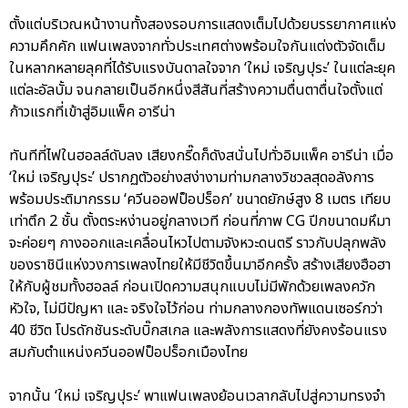
ตั้งแต่บริเวณหน้างานทั้งสองรอบการแสดงเต็มไปด้วยบรรยากาศแห่ง
ความคึกคัก แฟนเพลงจากทั่วประเทศต่างพร้อมใจกันแต่งตัวจัดเต็ม
ในหลากหลายลุคที่ได้รับแรงบันดาลใจจาก ‘ใหม่ เจริญปุระ’ ในแต่ละยุค
แต่ละอัลบั้ม จนกลายเป็นอีกหนึ่งสีสันที่สร้างความตื่นตาตื่นใจตั้งแต่
ก้าวแรกที่เข้าสู่อิมแพ็ค อารีน่า
ทันทีที่ไฟในฮอลล์ดับลง เสียงกรี๊ดก็ดังสนั่นไปทั่วอิมแพ็ค อารีน่า เมื่อ
‘ใหม่ เจริญปุระ’ ปรากฏตัวอย่างสง่างามท่ามกลางวิชวลสุดอลังการ
พร้อมประติมากรรม ‘ควีนออฟป็อปร็อก’ ขนาดยักษ์สูง 8 เมตร เทียบ
เท่าตึก 2 ชั้น ตั้งตระหง่านอยู่กลางเวที ก่อนที่ภาพ CG ปีกขนาดมหึมา
จะค่อยๆ กางออกและเคลื่อนไหวไปตามจังหวะดนตรี ราวกับปลุกพลัง
ของราชินีแห่งวงการเพลงไทยให้มีชีวิตขึ้นมาอีกครั้ง สร้างเสียงฮือฮา
ให้กับผู้ชมทั้งฮอลล์ ก่อนเปิดความสนุกแบบไม่มีพักด้วยเพลงควัก
หัวใจ, ไม่มีปัญหา และ จริงใจไว้ก่อน ท่ามกลางกองทัพแดนเซอร์กว่า
40 ชีวิต โปรดักชันระดับบิ๊กสเกล และพลังการแสดงที่ยังคงร้อนแรง
สมกับตำแหน่งควีนออฟป็อปร็อกเมืองไทย
จากนั้น ‘ใหม่ เจริญปุระ’ พาแฟนเพลงย้อนเวลากลับไปสู่ความทรงจำ