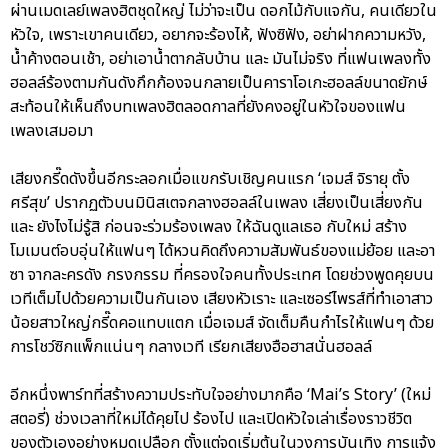
ผ่านเมดเลย์เพลงฮิตชุดใหญ่ ไม่ว่าจะเป็น ดอกไม้กับแจกัน, คนเดียวใน
หัวใจ, เพราะเขาคนเดียว, อยากจะร้องไห้, ฟังซิฟัง, อย่าฝากความหวัง,
น้ำค้างตอนเช้า, อย่าเอาน้ำตากลับบ้าน และ มันไม่จริง ที่แฟนเพลงทั้ง
ฮอลล์ร้องตามกันดังกึกก้องจนกลายเป็นคาราโอเกะฮอลล์ขนาดยักษ์
สะท้อนให้เห็นถึงบทเพลงฮิตลอดกาลที่ยังคงอยู่ในหัวใจของแฟน
เพลงเสมอมา
เสียงกรี๊ดดังขึ้นอีกระลอกเมื่อแขกรับเชิญคนแรก ‘เจมส์ จิรายุ ตั้ง
ศรีสุข’ ปรากฏตัวบนมินิสเตจกลางฮอลล์ในเพลง เสี่ยงเป็นเสี่ยงกัน
และ ยังไงไม่รู้สิ ก่อนจะร่วมร้องเพลง ให้ฉันดูแลเธอ กับใหม่ สร้าง
โมเมนต์อบอุ่นให้แฟนๆ ได้หวนคิดถึงความสัมพันธ์ของแม่ย้อย และอา
ซา จากละครดัง กรงกรรม ที่ครองใจคนทั้งประเทศ โดยช่วงพูดคุยบน
เวทีเต็มไปด้วยความเป็นกันเอง เสียงหัวเราะ และเซอร์ไพรส์ที่ทำเอาสาว
น้อยสาวใหญ่กรี๊ดคอแทบแตก เมื่อเจมส์ จัดเต็มคืนกำไรให้แฟนๆ ด้วย
การโชว์ซิกแพ็กแน่นๆ กลางเวที เรียกเสียงฮือฮาสนั่นฮอลล์
อีกหนึ่งพาร์ทที่สร้างความประทับใจอย่างมากคือ ‘Mai’s Story’ (ใหม่
สตอรี่) ช่วงเวลาที่ใหม่ได้คุยไป ร้องไป และเปิดหัวใจเล่าเรื่องราวชีวิต
ของตัวเองอย่างหมดเปลือก ตั้งแต่จุดเริ่มต้นในวงการบันเทิง การแจ้ง