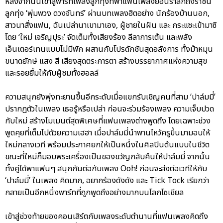
หลังจากนั้นเข้าสู่พาร์ทเพลงลูกทุ่งที่พาแฟนเพลงย้อนรำลึกถึงราชินี
ลูกทุ่ง ‘พุ่มพวง ดวงจันทร์’ ผ่านบทเพลงฮิตอย่าง นักร้องบ้านนอก,
สาวนาสั่งแฟน, ฉันเปล่านาเขามาเอง, ผู้ชายในฝัน และ กระแซะเข้ามาซิ
โดย ‘ใหม่ เจริญปุระ’ จัดเต็มทั้งเสียงร้อง ลีลาการเต้น และพลัง
เอ็นเตอร์เทนแบบไม่มีพัก ผสานกับโปรดักชันสุดอลังการ ทั้งม้าหมุน
ขนาดยักษ์ แสง สี เสียงสุดตระการตา สร้างบรรยากาศแห่งความสุข
และรอยยิ้มให้กับผู้ชมทั้งฮอลล์
ความสนุกยังพุ่งทะยานขึ้นอีกระดับเมื่อแขกรับเชิญคนที่สาม ‘ปาล์มมี่’
ปรากฏตัวในเพลง เธอรู้หรือเปล่า ก่อนจะร่วมร้องเพลง ความเจ็บปวด
กับใหม่ สร้างโมเมนต์สุดพิเศษที่แฟนเพลงต่างพูดถึง โดยเฉพาะช่วง
พูดคุยที่เต็มไปด้วยความเฮฮา เมื่อปาล์มมี่นำพานไหว้ครูขึ้นมามอบให้
ใหม่กลางเวที พร้อมประกาศยกให้เป็นหนึ่งในศิลปินต้นแบบในชีวิต
ขณะที่ใหม่ก็มอบพระเครื่องเป็นของขวัญกลับคืนให้ปาล์มมี่ จากนั้น
ทั้งคู่ได้พาแฟนๆ สนุกกันต่อกับเพลง Ooh! ก่อนจะส่งต่อเวทีให้กับ
‘ปาล์มมี่’ ในเพลง คิดมาก, อยากร้องดังดัง และ Tick Tock เรียกว่า
กลายเป็นอีกหนึ่งพาร์ทที่ถูกพูดถึงอย่างมากบนโลกโซเชียล
เข้าสู่ช่วงท้ายของคอนเสิร์ตกับเพลงระดับตำนานที่แฟนเพลงคิดถึง