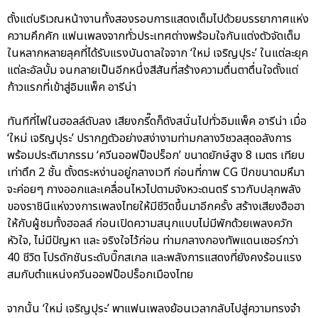
ตั้งแต่บริเวณหน้างานทั้งสองรอบการแสดงเต็มไปด้วยบรรยากาศแห่ง
ความคึกคัก แฟนเพลงจากทั่วประเทศต่างพร้อมใจกันแต่งตัวจัดเต็ม
ในหลากหลายลุคที่ได้รับแรงบันดาลใจจาก ‘ใหม่ เจริญปุระ’ ในแต่ละยุค
แต่ละอัลบั้ม จนกลายเป็นอีกหนึ่งสีสันที่สร้างความตื่นตาตื่นใจตั้งแต่
ก้าวแรกที่เข้าสู่อิมแพ็ค อารีน่า
ทันทีที่ไฟในฮอลล์ดับลง เสียงกรี๊ดก็ดังสนั่นไปทั่วอิมแพ็ค อารีน่า เมื่อ
‘ใหม่ เจริญปุระ’ ปรากฏตัวอย่างสง่างามท่ามกลางวิชวลสุดอลังการ
พร้อมประติมากรรม ‘ควีนออฟป็อปร็อก’ ขนาดยักษ์สูง 8 เมตร เทียบ
เท่าตึก 2 ชั้น ตั้งตระหง่านอยู่กลางเวที ก่อนที่ภาพ CG ปีกขนาดมหึมา
จะค่อยๆ กางออกและเคลื่อนไหวไปตามจังหวะดนตรี ราวกับปลุกพลัง
ของราชินีแห่งวงการเพลงไทยให้มีชีวิตขึ้นมาอีกครั้ง สร้างเสียงฮือฮา
ให้กับผู้ชมทั้งฮอลล์ ก่อนเปิดความสนุกแบบไม่มีพักด้วยเพลงควัก
หัวใจ, ไม่มีปัญหา และ จริงใจไว้ก่อน ท่ามกลางกองทัพแดนเซอร์กว่า
40 ชีวิต โปรดักชันระดับบิ๊กสเกล และพลังการแสดงที่ยังคงร้อนแรง
สมกับตำแหน่งควีนออฟป็อปร็อกเมืองไทย
จากนั้น ‘ใหม่ เจริญปุระ’ พาแฟนเพลงย้อนเวลากลับไปสู่ความทรงจำ