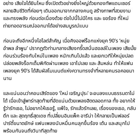
อย่าง เสียใจได้ยินไหม ซึ่งเปิดตัวอย่างยิ่งใหญ่ด้วยกองทัพแดนเซอร์
หลายสิบชีวิตที่ค่อยๆ เดินออกมาจากกลางคนดู สร้างภาพที่สวยงาม
และทรงพลัง ก่อนต่อเนื่องด้วย ต่อไปนี้ไม่มีใคร และ ขอร้อง ที่ใหม่
ถ่ายทอดอารมณ์ออกมาได้อย่างสมบูรณ์แบบ
ก่อนจะถึงอีกหนึ่งไฮไลต์สำคัญ เมื่อคิงออฟร็อกแห่งยุค 90’s ‘หนุ่ย
อำพล ลำพูน’ ปรากฏตัวท่ามกลางเสียงกรี๊ดสนั่นฮอลล์ในเพลง เสียมั้ย
ก่อนร่วมร้องกับใหม่ในเพลง หนักเกินไปแล้ว และยกเวทีให้หนุ่ยปลด
ปล่อยพลังร็อกเต็มพิกัดผ่านเพลง เอาไปเลย และ ส้มหล่น ทำให้แฟน
เพลงยุค 90’s ได้สัมผัสโมเมนต์แห่งความทรงจำที่หลายคนรอคอยมา
นาน
และแน่นอนว่าคอนเสิร์ตของ ‘ใหม่ เจริญปุระ’ จะจบลงแบบธรรมดาไม่
ได้ เมื่อเข้าสู่พาร์ทสุดท้ายที่อัดแน่นด้วยเพลงฮิตตลอดกาล ทั้ง อยากให้
รู้ว่ารักเธอ, ไม่อยากให้เธอรู้, แพ้ใจ, รักแล้วรักเลย, เรื่องของเธอ, กลับ
ดึก และ สุดฤทธิ์สุดเดช ที่เปลี่ยนอิมแพ็ค อารีน่า ให้กลายเป็นฟลอร์
ปาร์ตี้ขนาดยักษ์ แฟนเพลงนับหมื่นคนลุกขึ้นร้อง เต้น และสนุกไป
พร้อมกันจนถึงวินาทีสุดท้าย