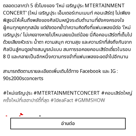
ตลอดเวลากว่า 5 ชั่วโมงของ ‘ใหม่ เจริญปุระ MTERTAINMENT
CONCERT’ (ใหม่ เจริญปุระ เอ็มเตอร์เทนเมนท์ คอนเสิร์ต) ไม่เพียง
พิสูจน์ให้เห็นถึงพลังของศิลปินหญิงระดับตำนานที่ยังคงครองใจ
ผู้คนทุกยุคทุกสมัย แต่ยังตอกย้ำว่าความคิดถึงที่แฟนเพลงมีต่อ ‘ใหม่
เจริญปุระ’ ไม่เคยจางหายไปไหนเลยแม้แต่น้อย นี่คือคอนเสิร์ตที่เต็มไป
ด้วยเสียงหัวเราะ น้ำตา ความสนุก ความสุข และความรักที่ส่งถึงกันจาก
ศิลปินสู่คนดูอย่างสมบูรณ์แบบ สมการรอคอยคอนเสิร์ตเดี่ยวในรอบ
8 ปี และกลายเป็นอีกหนึ่งความทรงจำที่แฟนเพลงจะจดจำไปอีกนาน
สามารถติดตามรายละเอียดเพิ่มเติมได้ทาง Facebook และ IG :
90s2000sconcerts
#ใหม่เจริญปุระ #MTERTAINMENTCONCERT #คอนเสิร์ตใหญ่
ครั้งใหม่ที่เฮฮาปาร์ตี้ที่สุด #IdeaFact #GMMSHOW
อัลบั้ม
รูป
อ่านต่อ