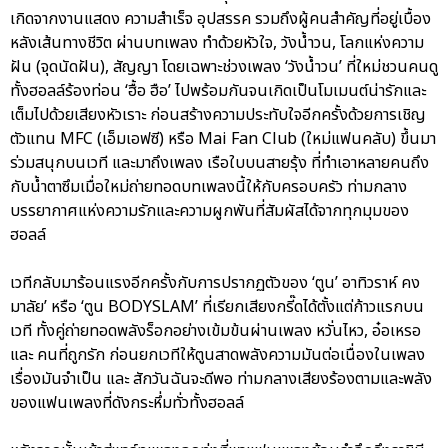
เกิดจากงานแสดง ความสำเร็จ อุปสรรค รวมถึงผู้คนสำคัญที่อยู่เบื้อง
หลังเส้นทางชีวิต ผ่านบทเพลง ทำด้วยหัวใจ, วังน้ำวน, โลกแห่งความ
ฝัน (จุดนัดฝัน), สัญญา โดยเฉพาะช่วงเพลง ‘วังน้ำวน’ ที่ใหม่ชวนคนดู
ทั้งฮอลล์ร้องท่อน ‘ฮื้อ ฮือ’ ไปพร้อมกันจนเกิดเป็นโมเมนต์น่ารักและ
เต็มไปด้วยเสียงหัวเราะ ก่อนสร้างความประทับใจอีกครั้งด้วยการเชิญ
ตัวแทน MFC (เอ็มเอฟซี) หรือ Mai Fan Club (ใหม่แฟนคลับ) ขึ้นมา
ร่วมสนุกบนเวที และมาถึงเพลง เรือใบบนสายรุ้ง ที่ทำเอาหลายคนถึง
กับน้ำตาซึมเมื่อใหม่ถ่ายทอดบทเพลงนี้ให้กับครอบครัว ท่ามกลาง
บรรยากาศแห่งความรักและความผูกพันที่สัมผัสได้จากทุกมุมของ
ฮอลล์
เวทีกลับมาร้อนแรงอีกครั้งกับการปรากฏตัวของ ‘ตูน’ อาทิวราห์ คง
มาลัย’ หรือ ‘ตูน BODYSLAM’ ที่เรียกเสียงกรี๊ดได้ตั้งแต่ก้าวแรกบน
เวที ทั้งคู่ถ่ายทอดพลังร็อกอย่างเข้มข้นผ่านเพลง หวั่นไหว, อ๋อเหรอ
และ คนที่ถูกรัก ก่อนยกเวทีให้ตูนสาดพลังความมันต่อเนื่องในเพลง
เรื่องมันจำเป็น และ สักวันฉันจะดีพอ ท่ามกลางเสียงร้องตามและพลัง
ของแฟนเพลงที่ดังกระหึ่มทั่วทั้งฮอลล์