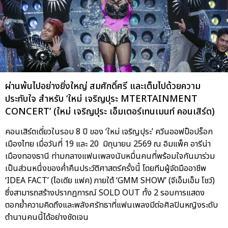
ผ่านพ้นไปอย่างยิ่งใหญ่ สมศักดิ์ศรี และเต็มไปด้วยความ
ประทับใจ สำหรับ ‘ใหม่ เจริญปุระ MTERTAINMENT
CONCERT’ (ใหม่ เจริญปุระ เอ็มเตอร์เทนเมนท์ คอนเสิร์ต)
คอนเสิร์ตเดี่ยวในรอบ 8 ปี ของ ‘ใหม่ เจริญปุระ’ ควีนออฟป็อปร็อก
เมืองไทย เมื่อวันที่ 19 และ 20 มิถุนายน 2569 ณ อิมแพ็ค อารีน่า
เมืองทองธานี ท่ามกลางแฟนเพลงนับหมื่นคนที่พร้อมใจกันมาร่วม
เป็นส่วนหนึ่งของค่ำคืนประวัติศาสตร์ครั้งนี้ โดยทีมผู้จัดมืออาชีพ
‘IDEA FACT’ (ไอเดีย แฟค) ภายใต้ ‘GMM SHOW’ (จีเอ็มเอ็ม โชว์)
ซึ่งสามารถสร้างปรากฏการณ์ SOLD OUT ทั้ง 2 รอบการแสดง
ตอกย้ำความคิดถึงและพลังศรัทธาที่แฟนเพลงมีต่อศิลปินหญิงระดับ
ตำนานคนนี้ได้อย่างชัดเจน