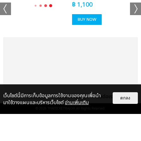
฿
1,100
BUY NOW
เเท็กที่เกี่ยวข้อง :
ใหม่ เจริญปุระ
ใหม่ เจริญปุระ MTERTAINMENT CONCERT
แชร์ :
SHARE
TWEET
LINE
เว็บไซต์นี้มีการเก็บข้อมูลการใช้งานของคุณเพื่อนำ
เกี่ยวกับเรา
ติดต่อลงโฆษณา
ติดต่อเรา
ตกลง
มาใช้วางแผนและบริหารเว็บไซต์
อ่านเพิ่มเติม
© 2026
THAITICKETMAJOR
All Rights Reserved.
แกลเลอรี
แนะนำ