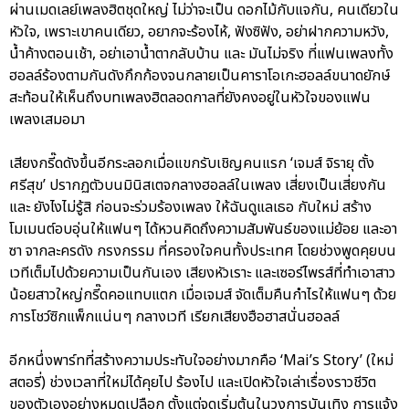
ผ่านเมดเลย์เพลงฮิตชุดใหญ่ ไม่ว่าจะเป็น ดอกไม้กับแจกัน, คนเดียวใน
หัวใจ, เพราะเขาคนเดียว, อยากจะร้องไห้, ฟังซิฟัง, อย่าฝากความหวัง,
น้ำค้างตอนเช้า, อย่าเอาน้ำตากลับบ้าน และ มันไม่จริง ที่แฟนเพลงทั้ง
ฮอลล์ร้องตามกันดังกึกก้องจนกลายเป็นคาราโอเกะฮอลล์ขนาดยักษ์
สะท้อนให้เห็นถึงบทเพลงฮิตลอดกาลที่ยังคงอยู่ในหัวใจของแฟน
เพลงเสมอมา
เสียงกรี๊ดดังขึ้นอีกระลอกเมื่อแขกรับเชิญคนแรก ‘เจมส์ จิรายุ ตั้ง
ศรีสุข’ ปรากฏตัวบนมินิสเตจกลางฮอลล์ในเพลง เสี่ยงเป็นเสี่ยงกัน
และ ยังไงไม่รู้สิ ก่อนจะร่วมร้องเพลง ให้ฉันดูแลเธอ กับใหม่ สร้าง
โมเมนต์อบอุ่นให้แฟนๆ ได้หวนคิดถึงความสัมพันธ์ของแม่ย้อย และอา
ซา จากละครดัง กรงกรรม ที่ครองใจคนทั้งประเทศ โดยช่วงพูดคุยบน
เวทีเต็มไปด้วยความเป็นกันเอง เสียงหัวเราะ และเซอร์ไพรส์ที่ทำเอาสาว
น้อยสาวใหญ่กรี๊ดคอแทบแตก เมื่อเจมส์ จัดเต็มคืนกำไรให้แฟนๆ ด้วย
การโชว์ซิกแพ็กแน่นๆ กลางเวที เรียกเสียงฮือฮาสนั่นฮอลล์
อีกหนึ่งพาร์ทที่สร้างความประทับใจอย่างมากคือ ‘Mai’s Story’ (ใหม่
สตอรี่) ช่วงเวลาที่ใหม่ได้คุยไป ร้องไป และเปิดหัวใจเล่าเรื่องราวชีวิต
ของตัวเองอย่างหมดเปลือก ตั้งแต่จุดเริ่มต้นในวงการบันเทิง การแจ้ง