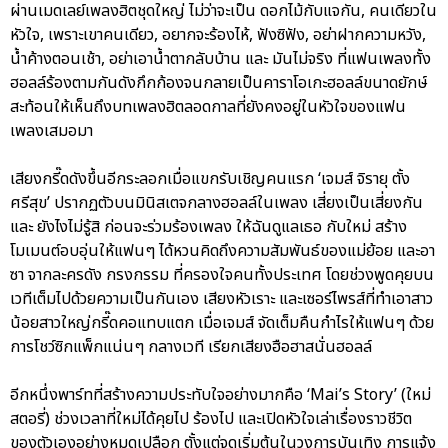
ผ่านเมดเลย์เพลงฮิตชุดใหญ่ ไม่ว่าจะเป็น ดอกไม้กับแจกัน, คนเดียวใน
หัวใจ, เพราะเขาคนเดียว, อยากจะร้องไห้, ฟังซิฟัง, อย่าฝากความหวัง,
น้ำค้างตอนเช้า, อย่าเอาน้ำตากลับบ้าน และ มันไม่จริง ที่แฟนเพลงทั้ง
ฮอลล์ร้องตามกันดังกึกก้องจนกลายเป็นคาราโอเกะฮอลล์ขนาดยักษ์
สะท้อนให้เห็นถึงบทเพลงฮิตลอดกาลที่ยังคงอยู่ในหัวใจของแฟน
เพลงเสมอมา
เสียงกรี๊ดดังขึ้นอีกระลอกเมื่อแขกรับเชิญคนแรก ‘เจมส์ จิรายุ ตั้ง
ศรีสุข’ ปรากฏตัวบนมินิสเตจกลางฮอลล์ในเพลง เสี่ยงเป็นเสี่ยงกัน
และ ยังไงไม่รู้สิ ก่อนจะร่วมร้องเพลง ให้ฉันดูแลเธอ กับใหม่ สร้าง
โมเมนต์อบอุ่นให้แฟนๆ ได้หวนคิดถึงความสัมพันธ์ของแม่ย้อย และอา
ซา จากละครดัง กรงกรรม ที่ครองใจคนทั้งประเทศ โดยช่วงพูดคุยบน
เวทีเต็มไปด้วยความเป็นกันเอง เสียงหัวเราะ และเซอร์ไพรส์ที่ทำเอาสาว
น้อยสาวใหญ่กรี๊ดคอแทบแตก เมื่อเจมส์ จัดเต็มคืนกำไรให้แฟนๆ ด้วย
การโชว์ซิกแพ็กแน่นๆ กลางเวที เรียกเสียงฮือฮาสนั่นฮอลล์
อีกหนึ่งพาร์ทที่สร้างความประทับใจอย่างมากคือ ‘Mai’s Story’ (ใหม่
สตอรี่) ช่วงเวลาที่ใหม่ได้คุยไป ร้องไป และเปิดหัวใจเล่าเรื่องราวชีวิต
ของตัวเองอย่างหมดเปลือก ตั้งแต่จุดเริ่มต้นในวงการบันเทิง การแจ้ง