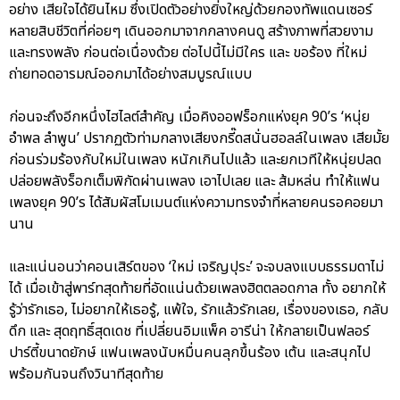
อย่าง เสียใจได้ยินไหม ซึ่งเปิดตัวอย่างยิ่งใหญ่ด้วยกองทัพแดนเซอร์
หลายสิบชีวิตที่ค่อยๆ เดินออกมาจากกลางคนดู สร้างภาพที่สวยงาม
และทรงพลัง ก่อนต่อเนื่องด้วย ต่อไปนี้ไม่มีใคร และ ขอร้อง ที่ใหม่
ถ่ายทอดอารมณ์ออกมาได้อย่างสมบูรณ์แบบ
ก่อนจะถึงอีกหนึ่งไฮไลต์สำคัญ เมื่อคิงออฟร็อกแห่งยุค 90’s ‘หนุ่ย
อำพล ลำพูน’ ปรากฏตัวท่ามกลางเสียงกรี๊ดสนั่นฮอลล์ในเพลง เสียมั้ย
ก่อนร่วมร้องกับใหม่ในเพลง หนักเกินไปแล้ว และยกเวทีให้หนุ่ยปลด
ปล่อยพลังร็อกเต็มพิกัดผ่านเพลง เอาไปเลย และ ส้มหล่น ทำให้แฟน
เพลงยุค 90’s ได้สัมผัสโมเมนต์แห่งความทรงจำที่หลายคนรอคอยมา
นาน
และแน่นอนว่าคอนเสิร์ตของ ‘ใหม่ เจริญปุระ’ จะจบลงแบบธรรมดาไม่
ได้ เมื่อเข้าสู่พาร์ทสุดท้ายที่อัดแน่นด้วยเพลงฮิตตลอดกาล ทั้ง อยากให้
รู้ว่ารักเธอ, ไม่อยากให้เธอรู้, แพ้ใจ, รักแล้วรักเลย, เรื่องของเธอ, กลับ
ดึก และ สุดฤทธิ์สุดเดช ที่เปลี่ยนอิมแพ็ค อารีน่า ให้กลายเป็นฟลอร์
ปาร์ตี้ขนาดยักษ์ แฟนเพลงนับหมื่นคนลุกขึ้นร้อง เต้น และสนุกไป
พร้อมกันจนถึงวินาทีสุดท้าย