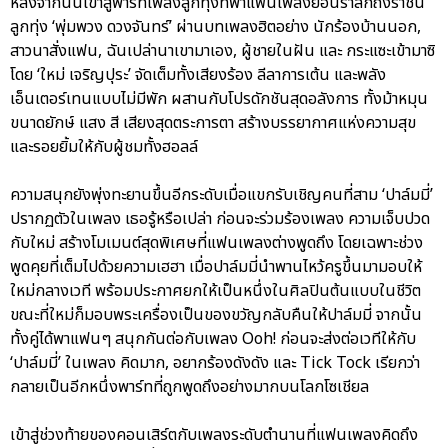
หลังจากนั้นเข้าสู่พาร์ทเพลงลูกทุ่งที่พาแฟนเพลงย้อนรำลึกถึงราชินี
ลูกทุ่ง ‘พุ่มพวง ดวงจันทร์’ ผ่านบทเพลงฮิตอย่าง นักร้องบ้านนอก,
สาวนาสั่งแฟน, ฉันเปล่านาเขามาเอง, ผู้ชายในฝัน และ กระแซะเข้ามาซิ
โดย ‘ใหม่ เจริญปุระ’ จัดเต็มทั้งเสียงร้อง ลีลาการเต้น และพลัง
เอ็นเตอร์เทนแบบไม่มีพัก ผสานกับโปรดักชันสุดอลังการ ทั้งม้าหมุน
ขนาดยักษ์ แสง สี เสียงสุดตระการตา สร้างบรรยากาศแห่งความสุข
และรอยยิ้มให้กับผู้ชมทั้งฮอลล์
ความสนุกยังพุ่งทะยานขึ้นอีกระดับเมื่อแขกรับเชิญคนที่สาม ‘ปาล์มมี่’
ปรากฏตัวในเพลง เธอรู้หรือเปล่า ก่อนจะร่วมร้องเพลง ความเจ็บปวด
กับใหม่ สร้างโมเมนต์สุดพิเศษที่แฟนเพลงต่างพูดถึง โดยเฉพาะช่วง
พูดคุยที่เต็มไปด้วยความเฮฮา เมื่อปาล์มมี่นำพานไหว้ครูขึ้นมามอบให้
ใหม่กลางเวที พร้อมประกาศยกให้เป็นหนึ่งในศิลปินต้นแบบในชีวิต
ขณะที่ใหม่ก็มอบพระเครื่องเป็นของขวัญกลับคืนให้ปาล์มมี่ จากนั้น
ทั้งคู่ได้พาแฟนๆ สนุกกันต่อกับเพลง Ooh! ก่อนจะส่งต่อเวทีให้กับ
‘ปาล์มมี่’ ในเพลง คิดมาก, อยากร้องดังดัง และ Tick Tock เรียกว่า
กลายเป็นอีกหนึ่งพาร์ทที่ถูกพูดถึงอย่างมากบนโลกโซเชียล
เข้าสู่ช่วงท้ายของคอนเสิร์ตกับเพลงระดับตำนานที่แฟนเพลงคิดถึง