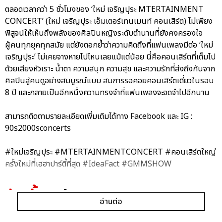
ตลอดเวลากว่า 5 ชั่วโมงของ ‘ใหม่ เจริญปุระ MTERTAINMENT
CONCERT’ (ใหม่ เจริญปุระ เอ็มเตอร์เทนเมนท์ คอนเสิร์ต) ไม่เพียง
พิสูจน์ให้เห็นถึงพลังของศิลปินหญิงระดับตำนานที่ยังคงครองใจ
ผู้คนทุกยุคทุกสมัย แต่ยังตอกย้ำว่าความคิดถึงที่แฟนเพลงมีต่อ ‘ใหม่
เจริญปุระ’ ไม่เคยจางหายไปไหนเลยแม้แต่น้อย นี่คือคอนเสิร์ตที่เต็มไป
ด้วยเสียงหัวเราะ น้ำตา ความสนุก ความสุข และความรักที่ส่งถึงกันจาก
ศิลปินสู่คนดูอย่างสมบูรณ์แบบ สมการรอคอยคอนเสิร์ตเดี่ยวในรอบ
8 ปี และกลายเป็นอีกหนึ่งความทรงจำที่แฟนเพลงจะจดจำไปอีกนาน
สามารถติดตามรายละเอียดเพิ่มเติมได้ทาง Facebook และ IG :
90s2000sconcerts
#ใหม่เจริญปุระ #MTERTAINMENTCONCERT #คอนเสิร์ตใหญ่
ครั้งใหม่ที่เฮฮาปาร์ตี้ที่สุด #IdeaFact #GMMSHOW
อัลบั้ม
รูป
อ่านต่อ