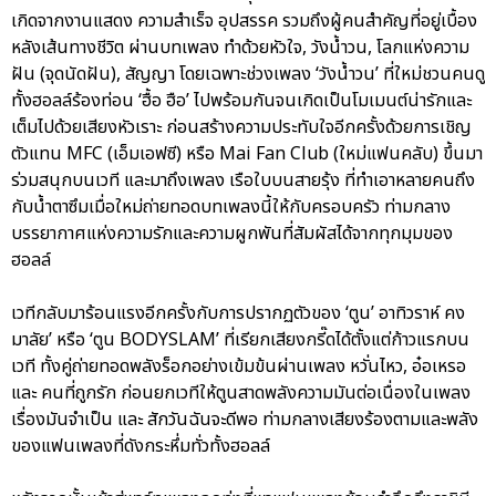
เกิดจากงานแสดง ความสำเร็จ อุปสรรค รวมถึงผู้คนสำคัญที่อยู่เบื้อง
หลังเส้นทางชีวิต ผ่านบทเพลง ทำด้วยหัวใจ, วังน้ำวน, โลกแห่งความ
ฝัน (จุดนัดฝัน), สัญญา โดยเฉพาะช่วงเพลง ‘วังน้ำวน’ ที่ใหม่ชวนคนดู
ทั้งฮอลล์ร้องท่อน ‘ฮื้อ ฮือ’ ไปพร้อมกันจนเกิดเป็นโมเมนต์น่ารักและ
เต็มไปด้วยเสียงหัวเราะ ก่อนสร้างความประทับใจอีกครั้งด้วยการเชิญ
ตัวแทน MFC (เอ็มเอฟซี) หรือ Mai Fan Club (ใหม่แฟนคลับ) ขึ้นมา
ร่วมสนุกบนเวที และมาถึงเพลง เรือใบบนสายรุ้ง ที่ทำเอาหลายคนถึง
กับน้ำตาซึมเมื่อใหม่ถ่ายทอดบทเพลงนี้ให้กับครอบครัว ท่ามกลาง
บรรยากาศแห่งความรักและความผูกพันที่สัมผัสได้จากทุกมุมของ
ฮอลล์
เวทีกลับมาร้อนแรงอีกครั้งกับการปรากฏตัวของ ‘ตูน’ อาทิวราห์ คง
มาลัย’ หรือ ‘ตูน BODYSLAM’ ที่เรียกเสียงกรี๊ดได้ตั้งแต่ก้าวแรกบน
เวที ทั้งคู่ถ่ายทอดพลังร็อกอย่างเข้มข้นผ่านเพลง หวั่นไหว, อ๋อเหรอ
และ คนที่ถูกรัก ก่อนยกเวทีให้ตูนสาดพลังความมันต่อเนื่องในเพลง
เรื่องมันจำเป็น และ สักวันฉันจะดีพอ ท่ามกลางเสียงร้องตามและพลัง
ของแฟนเพลงที่ดังกระหึ่มทั่วทั้งฮอลล์