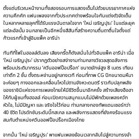
ตั้งแต่บริเวณหน้างานทั้งสองรอบการแสดงเต็มไปด้วยบรรยากาศแห่ง
ความคึกคัก แฟนเพลงจากทั่วประเทศต่างพร้อมใจกันแต่งตัวจัดเต็ม
ในหลากหลายลุคที่ได้รับแรงบันดาลใจจาก ‘ใหม่ เจริญปุระ’ ในแต่ละยุค
แต่ละอัลบั้ม จนกลายเป็นอีกหนึ่งสีสันที่สร้างความตื่นตาตื่นใจตั้งแต่
ก้าวแรกที่เข้าสู่อิมแพ็ค อารีน่า
ทันทีที่ไฟในฮอลล์ดับลง เสียงกรี๊ดก็ดังสนั่นไปทั่วอิมแพ็ค อารีน่า เมื่อ
‘ใหม่ เจริญปุระ’ ปรากฏตัวอย่างสง่างามท่ามกลางวิชวลสุดอลังการ
พร้อมประติมากรรม ‘ควีนออฟป็อปร็อก’ ขนาดยักษ์สูง 8 เมตร เทียบ
เท่าตึก 2 ชั้น ตั้งตระหง่านอยู่กลางเวที ก่อนที่ภาพ CG ปีกขนาดมหึมา
จะค่อยๆ กางออกและเคลื่อนไหวไปตามจังหวะดนตรี ราวกับปลุกพลัง
ของราชินีแห่งวงการเพลงไทยให้มีชีวิตขึ้นมาอีกครั้ง สร้างเสียงฮือฮา
ให้กับผู้ชมทั้งฮอลล์ ก่อนเปิดความสนุกแบบไม่มีพักด้วยเพลงควัก
หัวใจ, ไม่มีปัญหา และ จริงใจไว้ก่อน ท่ามกลางกองทัพแดนเซอร์กว่า
40 ชีวิต โปรดักชันระดับบิ๊กสเกล และพลังการแสดงที่ยังคงร้อนแรง
สมกับตำแหน่งควีนออฟป็อปร็อกเมืองไทย
จากนั้น ‘ใหม่ เจริญปุระ’ พาแฟนเพลงย้อนเวลากลับไปสู่ความทรงจำ