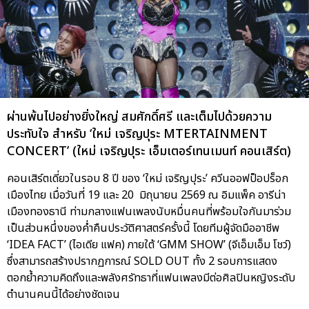
ผ่านพ้นไปอย่างยิ่งใหญ่ สมศักดิ์ศรี และเต็มไปด้วยความ
ประทับใจ สำหรับ ‘ใหม่ เจริญปุระ MTERTAINMENT
CONCERT’ (ใหม่ เจริญปุระ เอ็มเตอร์เทนเมนท์ คอนเสิร์ต)
คอนเสิร์ตเดี่ยวในรอบ 8 ปี ของ ‘ใหม่ เจริญปุระ’ ควีนออฟป็อปร็อก
เมืองไทย เมื่อวันที่ 19 และ 20 มิถุนายน 2569 ณ อิมแพ็ค อารีน่า
เมืองทองธานี ท่ามกลางแฟนเพลงนับหมื่นคนที่พร้อมใจกันมาร่วม
เป็นส่วนหนึ่งของค่ำคืนประวัติศาสตร์ครั้งนี้ โดยทีมผู้จัดมืออาชีพ
‘IDEA FACT’ (ไอเดีย แฟค) ภายใต้ ‘GMM SHOW’ (จีเอ็มเอ็ม โชว์)
ซึ่งสามารถสร้างปรากฏการณ์ SOLD OUT ทั้ง 2 รอบการแสดง
ตอกย้ำความคิดถึงและพลังศรัทธาที่แฟนเพลงมีต่อศิลปินหญิงระดับ
ตำนานคนนี้ได้อย่างชัดเจน