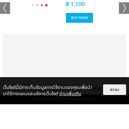
฿
1,100
BUY NOW
เเท็กที่เกี่ยวข้อง :
ใหม่ เจริญปุระ
ใหม่ เจริญปุระ MTERTAINMENT CONCERT
แชร์ :
SHARE
TWEET
LINE
เว็บไซต์นี้มีการเก็บข้อมูลการใช้งานของคุณเพื่อนำ
เกี่ยวกับเรา
ติดต่อลงโฆษณา
ติดต่อเรา
ตกลง
มาใช้วางแผนและบริหารเว็บไซต์
อ่านเพิ่มเติม
© 2026
THAITICKETMAJOR
All Rights Reserved.
แกลเลอรี
แนะนำ