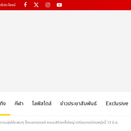
ทธิประโยชน์
เทิง
กีฬา
ไลฟ์สไตล์
ข่าวประชาสัมพันธ์
Exclusive
ความสุขให้แฟนๆ ฮ็อบยกฮอลล์ คอนเสิร์ตครั้งใหญ่ เตรียมกดบัตรพรุ่งนี้ 13 มิ.ย.