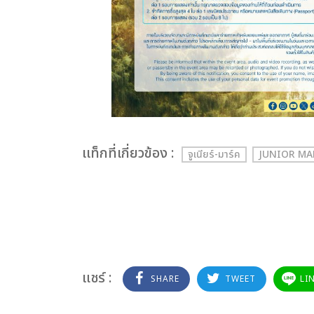
เเท็กที่เกี่ยวข้อง :
จูเนียร์-มาร์ค
JUNIOR M
แชร์ :
SHARE
TWEET
LI