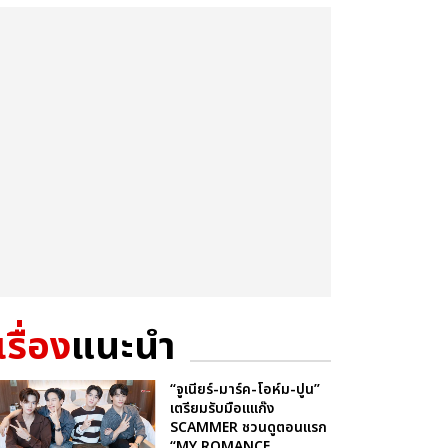
เรื่อง
แนะนำ
“จูเนียร์-มาร์ค-โอห์ม-ปูน”
เตรียมรับมือแแก๊ง
SCAMMER ชวนดูตอนแรก
“MY ROMANCE