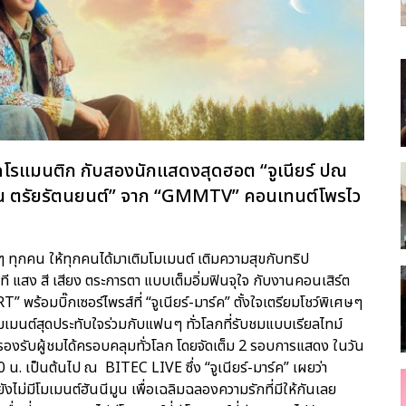
ุดโรแมนติก กับสองนักแสดงสุดฮอต “จูเนียร์ ปณ
ันธนิน ตรัยรัตนยนต์” จาก “GMMTV” คอนเทนต์โพรไว
 ทุกคน ให้ทุกคนได้มาเติมโมเมนต์ เติมความสุขกับทริป
ี แสง สี เสียง ตระการตา แบบเต็มอิ่มฟินจุใจ กับงานคอนเสิร์ต
บิ๊กเซอร์ไพรส์ที่ “จูเนียร์-มาร์ค” ตั้งใจเตรียมโชว์พิเศษๆ
มนต์สุดประทับใจร่วมกับแฟนๆ ทั่วโลกที่รับชมแบบเรียลไทม์
งรับผู้ชมได้ครอบคลุมทั่วโลก โดยจัดเต็ม 2 รอบการแสดง ในวัน
00 น. เป็นต้นไป ณ BITEC LIVE ซึ่ง “จูเนียร์-มาร์ค” เผยว่า
งไม่มีโมเมนต์ฮันนีมูน เพื่อเฉลิมฉลองความรักที่มีให้กันเลย