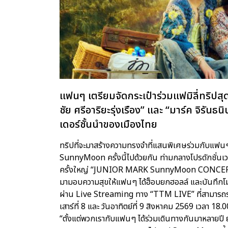
แฟนๆ เตรียมจัดกระเป๋าร่วมแฟมิลี่ทริปส
ชัย ศรีอาริยะรุ่งเรือง” และ “มาร์ค จิร
เดอร์ชั้นนำของเมืองไทย
ทริปที่จะมาสร้างความทรงจำที่แสนพิเศษร่วมกับแฟนๆ
SunnyMoon ครั้งนี้ไปด้วยกัน ท่ามกลางโปรดักชั่นเวท
ครั้งใหญ่ “JUNIOR MARK SunnyMoon CONCERT” พร้อม
มามอบความสุขให้แฟนๆ ได้ฮ็อบยกฮอลล์ และบันทึกโมเ
ผ่าน Live Streaming ทาง “TTM LIVE” ที่สามารถรอ
เสาร์ที่ 8 และ วันอาทิตย์ที่ 9 สิงหาคม 2569 เวลา 18.
“ตั้งแต่พวกเรากับแฟนๆ ได้ร่วมเดินทางกันมาหลายปี ยั