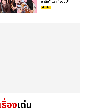
นาลีน” และ “ชอบU”
บันเทิง
เรื่อง
เด่น