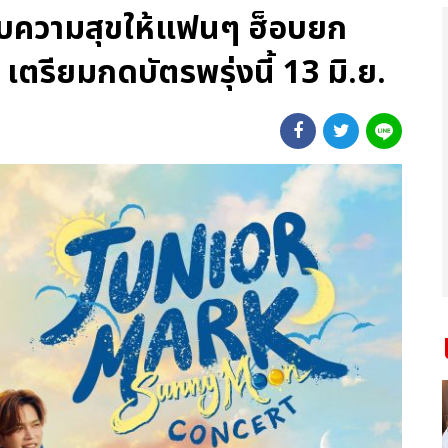
มอบความสุขให้แฟนๆ ฮ็อบยก
 เตรียมกดบัตรพรุ่งนี้ 13 มิ.ย.