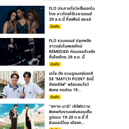
FLO ประกาศโชว์ครั้งแรกใน
ไทย ชาวไทยได้เวลาแดนซ์
29 ส.ค.นี้ ที่สเฟียร์ ฮอลล์
บันเทิง
FLO ชวนแดนซ์ ปลุกพลัง
สาวแซ่บในเพลงใหม่
REMEDIED ก่อนเจอตัวจริง
ที่เมืองไทย 29 ส.ค. นี้
บันเทิง
เตโช-ปิง ชวนดูแมตซ์แรกซี
รีส์ “MATCH POINT รักนี้
ต้องเสิร์ฟ” พร้อมชมโชว์
พิเศษ กดบัตร 19...
บันเทิง
“สกาย-นานิ” เสิร์ฟความ
พิเศษกับงานแฟนคอนเต็ม
รูปแบบ 19-20 ก.ย.นี้ ที่
ธันเดอร์โดม เมืองท...