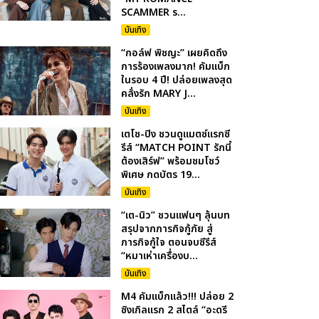
SCAMMER ร...
บันเทิง
“กอล์ฟ พิชญะ” เผยคิดถึง
การร้องเพลงมาก! คัมแบ็ก
ในรอบ 4 ปี! ปล่อยเพลงสุด
คลั่งรัก MARY J...
บันเทิง
เตโช-ปิง ชวนดูแมตซ์แรกซี
รีส์ “MATCH POINT รักนี้
ต้องเสิร์ฟ” พร้อมชมโชว์
พิเศษ กดบัตร 19...
บันเทิง
“เต-นิว” ชวนแฟนๆ ลุ้นบท
สรุปจากภารกิจกู้ภัย สู่
ภารกิจกู้ใจ ตอนจบซีรีส์
“หมาเห่าเครื่องบ...
บันเทิง
M4 คัมแบ็กแล้ว!!! ปล่อย 2
ซิงเกิลแรก 2 สไตล์ “อะดรี