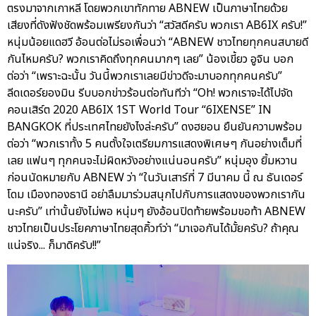
ตรงมาจากเกาหลี โดยพวกเขาทักทาย ABNEW เป็นภาษาไทยด้วย
เสียงที่ดังฟังชัดพร้อมเพรียงกันว่า “สวัสดีครับ พวกเรา AB6IX ครับ!”
หนุ่มน้อยแดฮวี อ้อนต่อไม่รอเพื่อนว่า “ABNEW ชาวไทยทุกคนสบายดี
กันไหมครับ? พวกเราคิดถึงทุกคนมากๆ เลย” น้องเขี้ยว อูจิน บอก
ต่อว่า “เพราะฉะนั้น วันนี้พวกเราเลยมีข่าวดีจะมาบอกทุกคนครับ”
ลีดเดอร์ยองมิน รีบบอกข่าวร้อนต่อทันทีว่า “Oh! พวกเราจะได้ไปจัด
คอนเสิร์ต 2020 AB6IX 1ST World Tour “6IXENSE” IN
BANGKOK ที่ประเทศไทยยังไงล่ะครับ” ดงฮยอน ยืนยันความพร้อม
ต่อว่า “พวกเราทั้ง 5 คนตั้งใจเตรียมการแสดงพิเศษๆ กันอย่างเต็มที่
เลย แฟนๆ ทุกคนจะไม่ผิดหวังอย่างแน่นอนครับ” หนุ่มอุง ยิ้มหวาน
ก่อนนัดหมายกับ ABNEW ว่า “ในวันเสาร์ที่ 7 มีนาคม นี้ ณ ธันเดอร์
โดม เมืองทองธานี อย่าลืมมาร่วมสนุกไปกับการแสดงของพวกเรากัน
นะครับ” เท่านั้นยังไม่พอ หนุ่มๆ ยังอ้อนปิดท้ายพร้อมขอท้า ABNEW
ชาวไทยเป็นประโยคภาษาไทยสุดคิ้วท์ว่า “มาเจอกันได้มั้ยครับ? ถ้าคุณ
แน่จริง... ก็มาดิครับ!!”