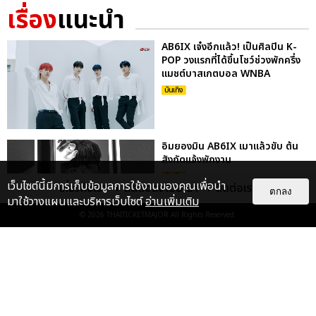
เรื่อง
แนะนำ
AB6IX เจ๋งอีกแล้ว! เป็นศิลปิน K-
POP วงแรกที่ได้ขึ้นโชว์ช่วงพักครึ่ง
แมชต์บาสเกตบอล WNBA
บันเทิง
อิมยองมิน AB6IX เมาแล้วขับ ต้น
สังกัดแจ้งพักงาน
บันเทิง
เว็บไซต์นี้มีการเก็บข้อมูลการใช้งานของคุณเพื่อนำ
เกี่ยวกับเรา
ติดต่อลงโฆษณา
ติดต่อเรา
ตกลง
มาใช้วางแผนและบริหารเว็บไซต์
อ่านเพิ่มเติม
© 2026
THAITICKETMAJOR
All Rights Reserved.
ใจละลายแล้ว! โซโล่ ยองมิน อูจิน
AB6IX
บันเทิง