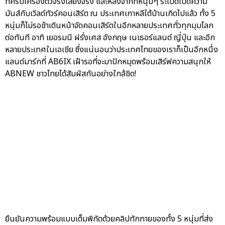
ที่ครบเครื่องตัวจริงเสียงจริง และหลังจากที่หนุ่มๆ ระเบิดเปิดความ
มันส์กับเวิลด์ทัวร์คอนเสิร์ต ณ ประเทศเกาหลีใต้บ้านเกิดไปแล้ว ทั้ง 5
หนุ่มก็ไม่รอช้าเดินหน้าจัดคอนเสิร์ตในอีกหลายประเทศทั่วทุกมุมโลก
ต่อทันที อาทิ เยอรมนี ฝรั่งเศส อังกฤษ เนเธอร์แลนด์ ญี่ปุ่น และอีก
หลายประเทศในเอเชีย ซึ่งแน่นอนว่าประเทศไทยของเราก็เป็นอีกหนึ่ง
แลนด์มาร์กที่ AB6IX เฝ้ารอที่จะมาปักหมุดพร้อมเสิร์ฟความสนุกให้
ABNEW ชาวไทยได้สัมผัสกันอย่างใกล้ชิด!
ยืนยันความพร้อมแบบเต็มพิกัดด้วยคลิปทักทายของทั้ง 5 หนุ่มที่ส่ง