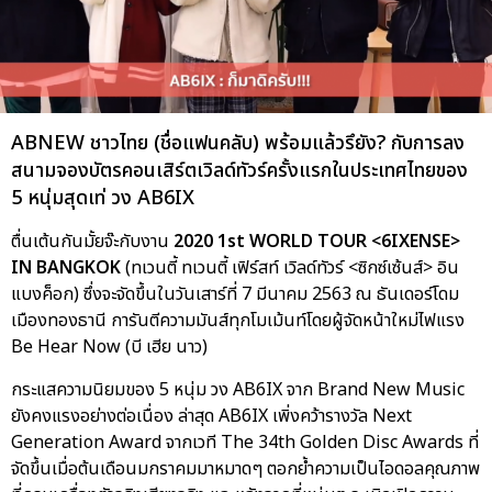
ABNEW ชาวไทย (ชื่อแฟนคลับ) พร้อมแล้วรึยัง? กับการลง
สนามจองบัตรคอนเสิร์ตเวิลด์ทัวร์ครั้งแรกในประเทศไทยของ
5 หนุ่มสุดเท่ วง AB6IX
ตื่นเต้นกันมั้ยจ๊ะกับงาน
2020 1st WORLD TOUR <6IXENSE>
IN BANGKOK
(ทเวนตี้ ทเวนตี้ เฟิร์สท์ เวิลด์ทัวร์ <ซิกซ์เซ้นส์> อิน
แบงค็อก) ซึ่งจะจัดขึ้นในวันเสาร์ที่ 7 มีนาคม 2563 ณ ธันเดอร์โดม
เมืองทองธานี การันตีความมันส์ทุกโมเม้นท์โดยผู้จัดหน้าใหม่ไฟแรง
Be Hear Now (บี เฮีย นาว)
กระแสความนิยมของ 5 หนุ่ม วง AB6IX จาก Brand New Music
ยังคงแรงอย่างต่อเนื่อง ล่าสุด AB6IX เพิ่งคว้ารางวัล Next
Generation Award จากเวที The 34th Golden Disc Awards ที่
จัดขึ้นเมื่อต้นเดือนมกราคมมาหมาดๆ ตอกย้ำความเป็นไอดอลคุณภาพ