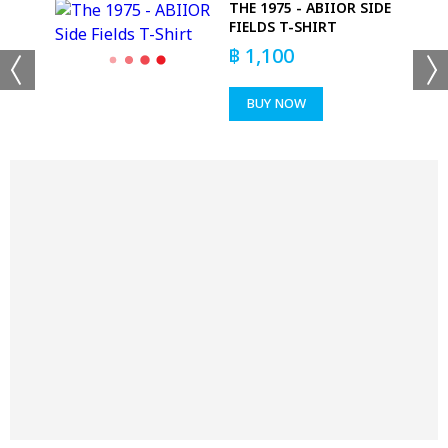
THE 1975 - ABIIOR SIDE
 T-
FIELDS T-SHIRT
฿
1,100
BUY NOW