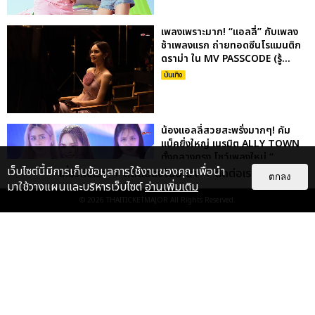
เพลงเพราะมาก! “แอลลี่” กับเพลง
ช้าเพลงแรก ถ่ายทอดซีนโรแมนติก
ดราม่า ใน MV PASSCODE (รู้...
บันเทิง
น้องแอลลี่สวยสะพรั่งมากๆ! คัม
แบ็คยิ่งใหญ่ เนรมิต ALLY TOWN
ตั้งกลางกรุง โชว์เพลงใหม่ “...
เว็บไซต์นี้มีการเก็บข้อมูลการใช้งานของคุณเพื่อนำ
เกี่ยวกับเรา
ติดต่อลงโฆษณา
ติดต่อเรา
บันเทิง
ตกลง
มาใช้วางแผนและบริหารเว็บไซต์
อ่านเพิ่มเติม
© 2026
THAITICKETMAJOR
All Rights Reserved.
สวยขึ้น เปรี้ยวขึ้น! “แอลลี่เป็นสาว
แล้ว” ปล่อยโปสเตอร์รัว ๆ สลัดลุค
พร้อมคัมแบ็ค 1 กันย...
บันเทิง