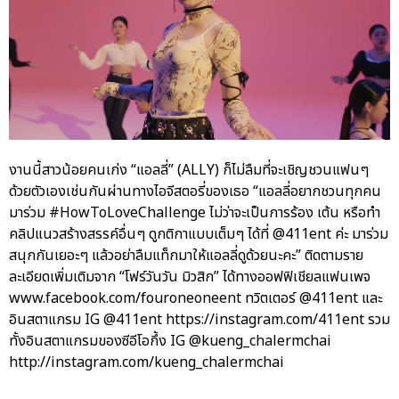
งานนี้สาวน้อยคนเก่ง “แอลลี่” (ALLY) ก็ไม่ลืมที่จะเชิญชวนแฟนๆ
ด้วยตัวเองเช่นกันผ่านทางไอจีสตอรี่ของเธอ “แอลลี่อยากชวนทุกคน
มาร่วม #HowToLoveChallenge ไม่ว่าจะเป็นการร้อง เต้น หรือทำ
คลิปแนวสร้างสรรค์อื่นๆ ดูกติกาแบบเต็มๆ ได้ที่ @411ent ค่ะ มาร่วม
สนุกกันเยอะๆ แล้วอย่าลืมแท็กมาให้แอลลี่ดูด้วยนะคะ” ติดตามราย
ละเอียดเพิ่มเติมจาก “โฟร์วันวัน มิวสิก” ได้ทางออฟฟิเชียลแฟนเพจ
www.facebook.com/fouroneoneent ทวิตเตอร์ @411ent และ
อินสตาแกรม IG @411ent https://instagram.com/411ent รวม
ทั้งอินสตาแกรมของซีอีโอกึ้ง IG @kueng_chalermchai
http://instagram.com/kueng_chalermchai