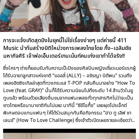
การจะแจ้งเกิดสุดปังในยุคนี้ไม่ใช่เรื่องง่ายๆ แต่ค่ายนี้ 411
Music นำทีมสร้างมิติใหม่วงการเพลงไทยโดย กึ้ง–เฉลิมชัย
มหากิจศิริ เจ้าพ่อเอ็นเตอร์เทนเม้นท์คนเก่งเขาทำได้จริง!!
ซึ่งใครๆ ต่างก็ยอมรับกับความเป๊ะปังของศิลปินหญิงเดี่ยวเบอร์แรกผู้
ได้รับฉายาลูกสาวแห่งชาติ “แอลลี่ (ALLY) – อชิรญา นิติพน” รวมถึง
เพลงฮิตซิงเกิลล่าสุดที่ทวงกระแส T-POP กลับคืนมาอย่าง “How To
Love (feat. GRAY)” นั้นก็ได้รับความนิยมไปถึงระดับ 14 ล้านวิวในยู
ทูบแล้ว พร้อมด้วยเสียงชื่นชมจากแฟนเพลงทั่วทุกสารทิศไม่ว่าจะเป็น
ชาวไทยหรือนานาชาติกันไปเลย นาทีนี้ “ซีอีโอกึ้ง” เลยผุดโปรเจ็กต์
พิเศษตอบแทนแฟนๆ ให้ได้ร่วมสนุกกันคือกิจกรรม “ฮาว ทู เลิฟ ชา
เลนจ์” (How To Love Challenge) ซึ่งเจ้าตัวเปิดเผยรายละเอียดว่า...