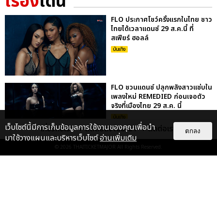
เรื่อง
เด่น
FLO ประกาศโชว์ครั้งแรกในไทย ชาว
ไทยได้เวลาแดนซ์ 29 ส.ค.นี้ ที่
สเฟียร์ ฮอลล์
บันเทิง
FLO ชวนแดนซ์ ปลุกพลังสาวแซ่บใน
เพลงใหม่ REMEDIED ก่อนเจอตัว
จริงที่เมืองไทย 29 ส.ค. นี้
บันเทิง
เว็บไซต์นี้มีการเก็บข้อมูลการใช้งานของคุณเพื่อนำ
เกี่ยวกับเรา
ติดต่อลงโฆษณา
ติดต่อเรา
ตกลง
มาใช้วางแผนและบริหารเว็บไซต์
อ่านเพิ่มเติม
© 2026
THAITICKETMAJOR
All Rights Reserved.
เก็บตกภาพ NATORI กลับมาครั้งนี้
ยิ่งใหญ่กว่าเดิม ระเบิดความมันส์สุด
เร้าใจใน NATORI ONE-...
บันเทิง
: 5