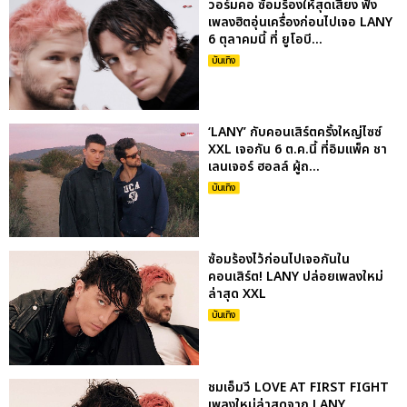
วอร์มคอ ซ้อมร้องให้สุดเสียง ฟัง
เพลงฮิตอุ่นเครื่องก่อนไปเจอ LANY
6 ตุลาคมนี้ ที่ ยูโอบี...
บันเทิง
‘LANY’ กับคอนเสิร์ตครั้งใหญ่ไซซ์
XXL เจอกัน 6 ต.ค.นี้ ที่อิมแพ็ค ชา
เลนเจอร์ ฮอลล์ ผู้ถ...
บันเทิง
ซ้อมร้องไว้ก่อนไปเจอกันใน
คอนเสิร์ต! LANY ปล่อยเพลงใหม่
ล่าสุด XXL
บันเทิง
ชมเอ็มวี LOVE AT FIRST FIGHT
เพลงใหม่ล่าสุดจาก LANY