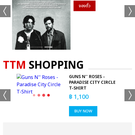
จองตั๋ว
TTM
SHOPPING
ON
GUNS N'' ROSES -
PARADISE CITY CIRCLE
T-SHIRT
฿
1,100
BUY NOW