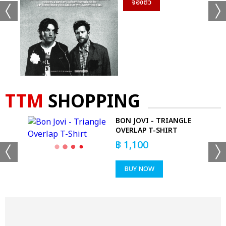
จองตั๋ว
TTM
SHOPPING
T-
BON JOVI - TRIANGLE
OVERLAP T-SHIRT
฿
1,100
BUY NOW