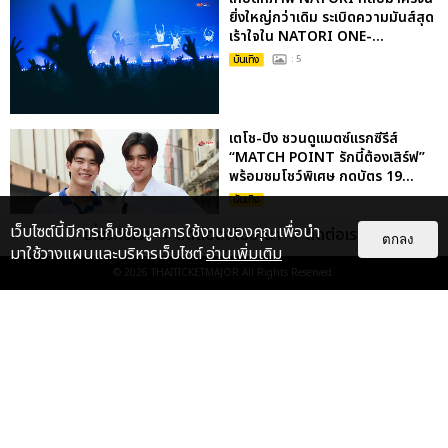
ยิ่งใหญ่กว่าเดิม ระเบิดความมันส์สุด
เร้าใจใน NATORI ONE-...
บันเทิง
: 5
เตโช-ปิง ชวนดูแมตซ์แรกซีรีส์
“MATCH POINT รักนี้ต้องเสิร์ฟ”
พร้อมชมโชว์พิเศษ กดบัตร 19...
บันเทิง
เว็บไซต์นี้มีการเก็บข้อมูลการใช้งานของคุณเพื่อนำ
เกี่ยวกับเรา
ติดต่อลงโฆษณา
ติดต่อเรา
ตกลง
มาใช้วางแผนและบริหารเว็บไซต์
อ่านเพิ่มเติม
© 2026
THAITICKETMAJOR
All Rights Reserved.