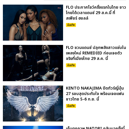
FLO ประกาศโชว์ครั้งแรกในไทย ชาว
ไทยได้เวลาแดนซ์ 29 ส.ค.นี้ ที่
สเฟียร์ ฮอลล์
บันเทิง
FLO ชวนแดนซ์ ปลุกพลังสาวแซ่บใน
เพลงใหม่ REMEDIED ก่อนเจอตัว
จริงที่เมืองไทย 29 ส.ค. นี้
บันเทิง
KENTO NAKAJIMA ปิดทัวร์ญี่ปุ่น
27 รอบสุดประทับใจ พร้อมเจอแฟน
ชาวไทย 5-6 ก.ย. นี้
บันเทิง
เก็บตกภาพ NATORI กลับมาครั้งนี้