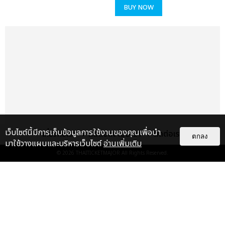
‘Black Habits’ – D Smoke
BUY NOW
‘Alfredo’ – Freddie Gibbs & The Alchemist
‘A Written Testimony’ – Jay Electronica
‘King’s Disease’ – Nas
‘The Allegory Royce’ — Da 5’9″
Best Country Album
‘Lady Like’ – Ingrid Andress
‘Your Life Is a Record’ – Brandy Clark
‘Wildcard’ – Miranda Lambert
เว็บไซต์นี้มีการเก็บข้อมูลการใช้งานของคุณเพื่อนำ
เกี่ยวกับเรา
ติดต่อลงโฆษณา
ติดต่อเรา
‘Nightfall’ – Little Big Town
ตกลง
มาใช้วางแผนและบริหารเว็บไซต์
อ่านเพิ่มเติม
‘Never Will’ – Ashley McBryde
© 2026
THAITICKETMAJOR
All Rights Reserved.
Best Jazz Vocal Album
เรื่อง
แนะนำ
‘Ona’ – Thana Alexa
เตรียมสัมผัสความจึ้งแบบตัวแม่สุด
‘Secrets Are the Best Stories’ – Kurt Elling Featuring
แซ่บ! เต้นใหญ่ใส่สุด DUA LIPA กับ
Danilo Pérez
คอนเสิร์ตครั้งใหม่ของ...