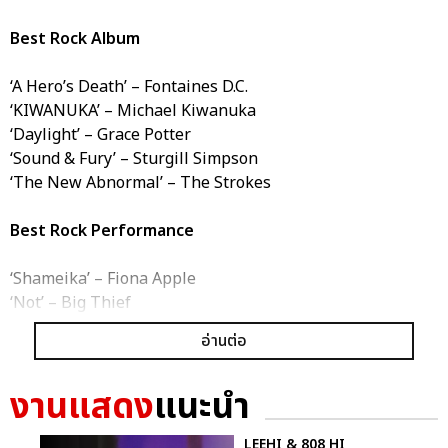
Best Rock Album
‘A Hero’s Death’ – Fontaines D.C.
‘KIWANUKA’ – Michael Kiwanuka
‘Daylight’ – Grace Potter
‘Sound & Fury’ – Sturgill Simpson
‘The New Abnormal’ – The Strokes
Best Rock Performance
‘Shameika’ – Fiona Apple
‘Not’ – Big Thief
‘Kyoto’ – Phoebe Bridgers
อ่านต่อ
‘The Steps’ – HAIM
‘Stay High’ – Brittany Howard
งานแสดง
แนะนำ
‘Daylight’ – Grace Potter
LEEHI & 808 HI
Best R&B Performance