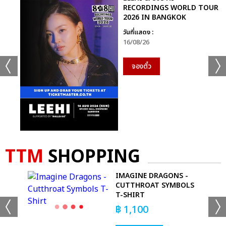
RECORDINGS WORLD TOUR
2026 IN BANGKOK
‘Lightning & Thunder’ – Jhené Aiko feat. John Legend
วันที่แสดง :
‘Black Parade’ – Beyoncé
16/08/26
‘All I Need’ – Jacob Collier Featuring Mahalia & Ty Dolla
$ign
จองตั๋ว
‘Goat Head’ – Brittany Howard
‘See Me’ – Emily King
Best R&B Album
‘Happy 2 Be Here’ – Ant Clemons
‘Take Time’ – Giveon
TTM
SHOPPING
‘To Feel Love/D’ – Luke James
‘Bigger Love’ – John Legend
IMAGINE DRAGONS -
‘All Rise’ – Gregory Porter
-
CUTTHROAT SYMBOLS
T-SHIRT
Best Rap Album
฿
1,100