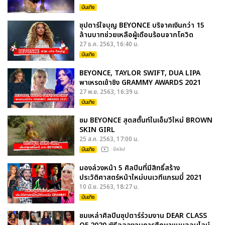
บันเทิง
ซุปตาร์ใจบุญ BEYONCE บริจาคเงินกว่า 15
ล้านบาทช่วยเหลือผู้เดือนร้อนจากโควิด
27 ธ.ค. 2563, 16:40 น.
บันเทิง
BEYONCE, TAYLOR SWIFT, DUA LIPA
พาเหรดเข้าชิง GRAMMY AWARDS 2021
27 พ.ย. 2563, 16:39 น.
บันเทิง
ชม BEYONCE สุดสตั๊นท์ในเอ็มวีใหม่ BROWN
SKIN GIRL
25 ส.ค. 2563, 17:00 น.
บันเทิง
: มีคลิป
มองล่วงหน้า 5 ศิลปินที่มีสิทธิ์สร้าง
ประวัติศาสตร์หน้าใหม่บนเวทีแกรมมี่ 2021
10 มิ.ย. 2563, 18:27 น.
บันเทิง
ชมเหล่าศิลปินซุปตาร์ร่วมงาน DEAR CLASS