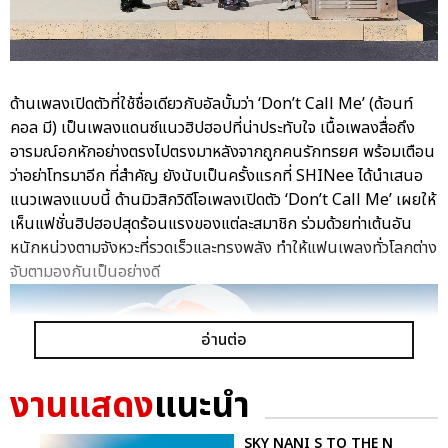
ด้านเพลงเปิดตัวที่ใช้ชื่อเดียวกับอัลบั้มว่า ‘Don’t Call Me’ (ด้อนท์
คอล มี) เป็นเพลงแดนซ์แนวฮิปฮอปที่น่าประทับใจ เนื้อเพลงสื่อถึง
อารมณ์อกหักอย่างตรงไปตรงมาหลังจากถูกคนรักทรยศ พร้อมเตือน
ว่าอย่าโทรมาอีก ที่สำคัญ ยังนับเป็นครั้งแรกที่ SHINee ได้นำเสนอ
แนวเพลงแบบนี้ ด้านมิวสิกวิดีโอเพลงเปิดตัว ‘Don’t Call Me’ เผยให้
เห็นแฟชั่นฮิปฮอปสุดร้อนแรงของแต่ละสมาชิก ร่วมด้วยท่าเต้นอัน
หนักหน่วงตามจังหวะที่รวดเร็วและทรงพลัง ทำให้แฟนเพลงทั่วโลกต่าง
จับตามองกันเป็นอย่างดี
อ่านต่อ
งานแสดง
แนะนำ
SKY NANI S TO THE N