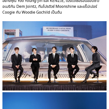
อย่างคุณ Yoo Young-jin และ KENZIE, โปรดิวเซอร์ฮิปฮอปชาว
อเมริกัน Dem Jointz, ทีมโปรดิวซ์ Moonshine และแร็ปเปอร์
Coogie กับ Woodie Gochild เป็นต้น