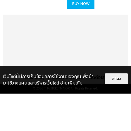
BUY NOW
เว็บไซต์นี้มีการเก็บข้อมูลการใช้งานของคุณเพื่อนำ
เกี่ยวกับเรา
ติดต่อลงโฆษณา
ติดต่อเรา
ตกลง
มาใช้วางแผนและบริหารเว็บไซต์
อ่านเพิ่มเติม
© 2026
THAITICKETMAJOR
All Rights Reserved.
เรื่อง
แนะนำ
"แค่คิดว่าจะได้เจอกันก็รู้สึกตื่นเต้น
แล้วครับ" "อนยู" SHINEE อ้อนแ...
บันเทิง