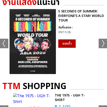
งานแสดง
แนะนำ
5 SECONDS OF SUMMER:
EVERYONE’S A STAR! WORLD
TOUR
วันที่แสดง :
นอกจากนี้ เพลงใหม่อื่น ๆ ก็มี ‘I’m Fine’ ที่ D.O. มีส่วนร่วมในการ
09/11/26
เขียนเนื้อเพลงเช่นกัน, เพลงรักสุดโรแมนติก ‘I’m Gonna Love
You’ โชว์เคมีเสียง D.O. กับ Wonstein ที่มาร่วมร้อง, เพลงอะคูสติ
จองตั๋ว
กป๊อปแบบละติน ‘It’s Love’ ที่มีความคิดอันตรงไปตรงมาเกี่ยวกับ
ความรัก, เพลง ‘My Love’ พร้อมเนื้อเพลงอันงดงามสื่อถึงว่า ทุก
ทิวทัศน์ที่เห็นในช่วงที่เดินด้วยกันกับคนรักนั้นคือ ความรัก, เพลงบัล
ลาด ‘Dad’ ใส่ความรู้สึกและความปรารถนาที่มีต่อพ่อ หลังจากเติบโต
เป็นผู้ใหญ่ ส่วน Bonus Track อีก 2 เพลง จะเป็นเพลงไตเติล
‘Rose’ เวอร์ชันภาษาอังกฤษ และเพลง ‘It’s Love’ เวอร์ชันภาษาสเปน
ที่ใช้ชื่อว่า ‘Si FuerasMía’
TTM
SHOPPING
 -
THE 1975 - UGH T-
T-
SHIRT