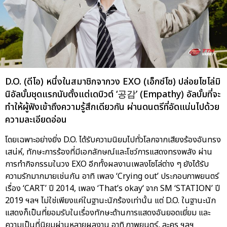
D.O. (ดีโอ) หนึ่งในสมาชิกจากวง EXO (เอ็กซ์โซ) ปล่อยโซโล่มิ
นิอัลบั้มชุดแรกนับตั้งแต่เดบิวต์ ‘공감’ (Empathy) อัลบั้มที่จะ
ทำให้ผู้ฟังเข้าถึงความรู้สึกเดียวกัน ผ่านดนตรีที่อัดแน่นไปด้วย
ความละเอียดอ่อน
โดยเฉพาะอย่างยิ่ง D.O. ได้รับความนิยมไปทั่วโลกจากเสียงร้องอันทรง
เสน่ห์, ทักษะการร้องที่มีเอกลักษณ์และโชว์การแสดงทรงพลัง ผ่าน
การทำกิจกรรมในวง EXO อีกทั้งผลงานเพลงโซโล่ต่าง ๆ ยังได้รับ
ความรักมากมายเช่นกัน อาทิ เพลง ‘Crying out’ ประกอบภาพยนตร์
เรื่อง ‘CART’ ปี 2014, เพลง ‘That’s okay‘ จาก SM ‘STATION’ ปี
2019 ฯลฯ ไม่ใช่เพียงแค่ในฐานะนักร้องเท่านั้น แต่ D.O. ในฐานะนัก
แสดงก็เป็นที่ยอมรับในเรื่องทักษะด้านการแสดงอันยอดเยี่ยม และ
ความเป็นที่นิยมผ่านหลายผลงาน อาทิ ภาพยนตร์, ละคร ฯลฯ