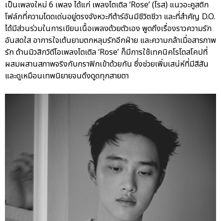
เป็นเพลงใหม่ 6 เพลง ได้แก่ เพลงไตเติล ‘Rose’ (โรส) แนวอะคูสติก
โฟล์กที่ความโดดเด่นอยู่ตรงจังหวะกีต้าร์อันมีชีวิตชีวา และที่สำคัญ D.O.
ได้มีส่วนร่วมในการเขียนเนื้อเพลงด้วยตัวเอง พูดถึงเรื่องราวความรัก
อันสดใส อาการใจเต้นยามตกหลุมรักอีกฝ่าย และความกล้าเมื่อสารภาพ
รัก ด้านมิวสิกวิดีโอเพลงไตเติล ‘Rose’ ก็มีการใช้เทคนิคโรโตสโคปที่
ผสมผสานสภาพจริงกับกราฟิกเข้าด้วยกัน ซึ่งช่วยเพิ่มเสน่ห์ที่มีสีสัน
และดูเหมือนเทพนิยายจนดึงดูดทุกสายตา