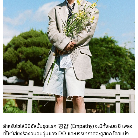
สำหรับโซโล่มินิอัลบั้มชุดแรก ‘공감’ (Empathy) จะมีทั้งหมด 8 เพลง
ที่โชว์เสียงร้องอันอบอุ่นของ D.O. และบรรยากาศอะคูสติก โดยแบ่ง