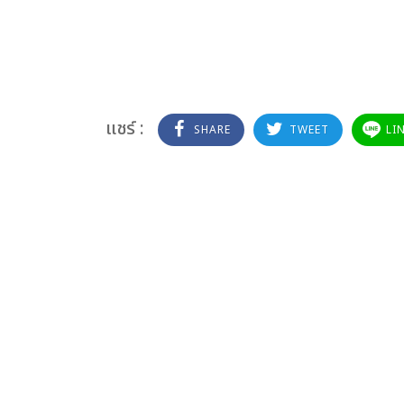
แชร์ :
SHARE
TWEET
LI