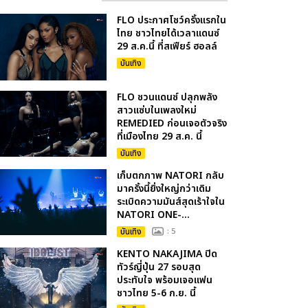
FLO ประกาศโชว์ครั้งแรกใน
ไทย ชาวไทยได้เวลาแดนซ์
29 ส.ค.นี้ ที่สเฟียร์ ฮอลล์
บันเทิง
FLO ชวนแดนซ์ ปลุกพลัง
สาวแซ่บในเพลงใหม่
REMEDIED ก่อนเจอตัวจริง
ที่เมืองไทย 29 ส.ค. นี้
บันเทิง
เก็บตกภาพ NATORI กลับ
มาครั้งนี้ยิ่งใหญ่กว่าเดิม
ระเบิดความมันส์สุดเร้าใจใน
NATORI ONE-...
บันเทิง
: 5
KENTO NAKAJIMA ปิด
ทัวร์ญี่ปุ่น 27 รอบสุด
ประทับใจ พร้อมเจอแฟน
ชาวไทย 5-6 ก.ย. นี้