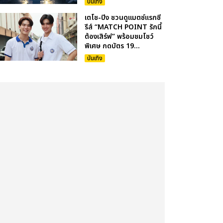
บันเทิง
เตโช-ปิง ชวนดูแมตซ์แรกซี
รีส์ “MATCH POINT รักนี้
ต้องเสิร์ฟ” พร้อมชมโชว์
พิเศษ กดบัตร 19...
บันเทิง