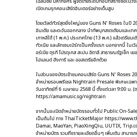
เฉลิมชัย มหากิจศิริ ผู้จัดไทยระดับท็อปที่สร้างชื่อ
เปิดเกมรุกคอนเสิร์ตอินเตอร์อย่างเต็มสูบ
โดยเวิลด์ทัวร์สุดยิ่งใหญ่ของ Guns N’ Roses ในปี 20
อินเดีย และตะวันออกกลาง นำทัพบุกสเตเดียมและเทศก
เกาหลีใต้ (1 พ.ค.) ประเทศไทย (13 พ.ค.) แล้วเตรียมเด
ทัวเนีย และลักเซมเบิร์กเป็นครั้งแรก นอกจากนี้ ในเ
อร์เบีย ตุรกี โปรตุเกส สเปน อิตาลี สาธารณรัฐเช็ก 
โปแลนด์ ฮังการี และ ออสเตรียอีกด้วย
ในส่วนของบัตรเข้าชมคอนเสิร์ต Guns N' Roses 2
จำหน่ายรอบพรีเซล Nightrain Presale พิเศษเฉพ
วันอาทิตย์ที่ 6 เมษายน 2568 นี้ ตั้งแต่เวลา 9:00 น. (
https://amamusic.sg/nightrain
จากนั้นจะเปิดจำหน่ายบัตรรอบทั่วไป Public On-Sale
เป็นต้นไป ทาง ThaiTicketMajor https://www.
Damai, MaoYan, PiaoXingQiu, UUTIX, Trip.com G
จำหน่ายบัตร รวมถึงรายละเอียดอื่นๆ เพิ่มเติม สาม