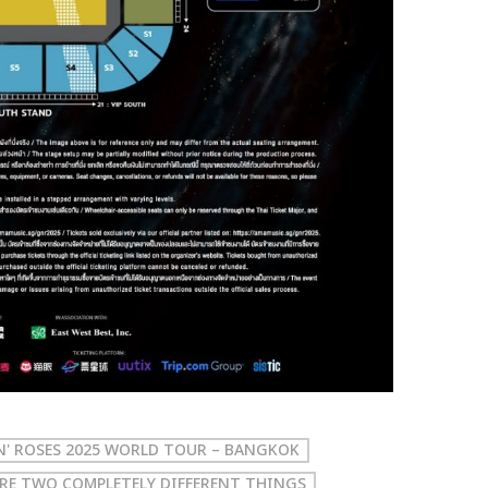
N' ROSES 2025 WORLD TOUR – BANGKOK
RE TWO COMPLETELY DIFFERENT THINGS