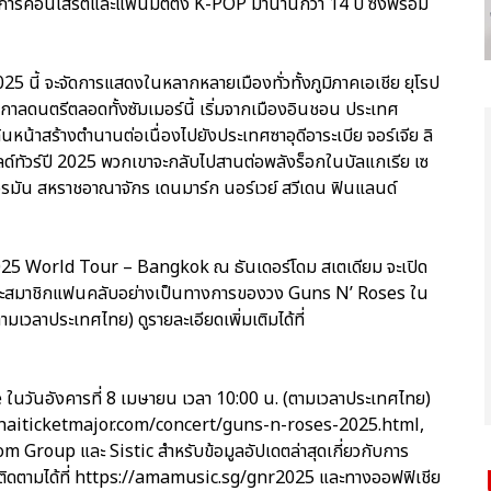
ในวงการคอนเสิร์ตและแฟนมีตติ้ง K-POP มานานกว่า 14 ปี ซึ่งพร้อม
25 นี้ จะจัดการแสดงในหลากหลายเมืองทั่วทั้งภูมิภาคเอเชีย ยุโรป
าลดนตรีตลอดทั้งซัมเมอร์นี้ เริ่มจากเมืองอินชอน ประเทศ
ินหน้าสร้างตำนานต่อเนื่องไปยังประเทศซาอุดีอาระเบีย จอร์เจีย ลิ
วิลด์ทัวร์ปี 2025 พวกเขาจะกลับไปสานต่อพลังร็อกในบัลแกเรีย เซ
เยอรมัน สหราชอาณาจักร เดนมาร์ก นอร์เวย์ สวีเดน ฟินแลนด์
025 World Tour – Bangkok ณ ธันเดอร์โดม สเตเดียม จะเปิด
าะสมาชิกแฟนคลับอย่างเป็นทางการของวง Guns N’ Roses ใน
ตามเวลาประเทศไทย) ดูรายละเอียดเพิ่มเติมได้ที่
 ในวันอังคารที่ 8 เมษายน เวลา 10:00 น. (ตามเวลาประเทศไทย)
thaiticketmajor.com/concert/guns-n-roses-2025.html,
roup และ Sistic สำหรับข้อมูลอัปเดตล่าสุดเกี่ยวกับการ
ารถติดตามได้ที่ https://amamusic.sg/gnr2025 และทางออฟฟิเชีย