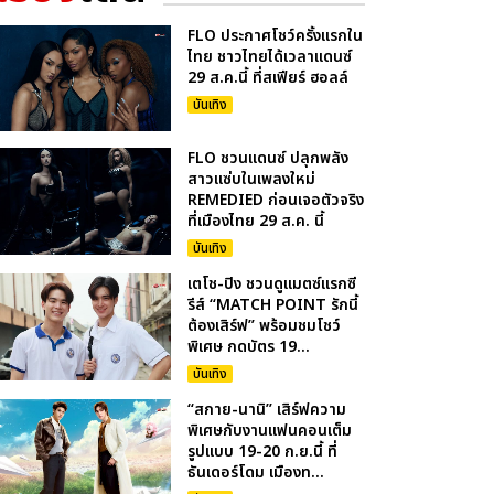
FLO ประกาศโชว์ครั้งแรกใน
ไทย ชาวไทยได้เวลาแดนซ์
29 ส.ค.นี้ ที่สเฟียร์ ฮอลล์
บันเทิง
FLO ชวนแดนซ์ ปลุกพลัง
สาวแซ่บในเพลงใหม่
REMEDIED ก่อนเจอตัวจริง
ที่เมืองไทย 29 ส.ค. นี้
บันเทิง
เตโช-ปิง ชวนดูแมตซ์แรกซี
รีส์ “MATCH POINT รักนี้
ต้องเสิร์ฟ” พร้อมชมโชว์
พิเศษ กดบัตร 19...
บันเทิง
“สกาย-นานิ” เสิร์ฟความ
พิเศษกับงานแฟนคอนเต็ม
รูปแบบ 19-20 ก.ย.นี้ ที่
ธันเดอร์โดม เมืองท...