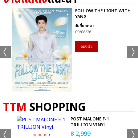
FOLLOW THE LIGHT WITH
YANG
วันที่แสดง :
09/08/26
จองตั๋ว
เเท็กที่เกี่ยวข้อง :
KEY
SHINEE
TAEYEON
KEY_HATETHAT
HATE THAT...
TTM
SHOPPING
 OF
POST MALONE F-1
TRILLION VINYL
฿
2,999
แชร์ :
SHARE
TWEET
LINE