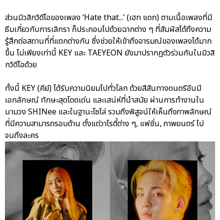
ส่วนมิวสิกวิดีโอของเพลง ‘Hate that...’ (เฮท แดท) ตามเนื้อเพลงที่มี
ธีมเกี่ยวกับการเลิกรา ก็ประกอบไปด้วยฉากต่าง ๆ ที่สัมผัสได้ถึงความ
รู้สึกต่อสถานที่ที่แตกต่างกัน ซึ่งช่วยให้เข้าถึงอารมณ์ของเพลงได้มาก
ขึ้น ไม่เพียงเท่านี้ KEY และ TAEYEON ยังมาปรากฏตัวร่วมกันในมิวสิ
กวิดีโอด้วย
ทั้งนี้ KEY (คีย์) ได้รับความนิยมไปทั่วโลก ด้วยสีสันทางดนตรีอันมี
เอกลักษณ์ ทักษะสุดโดดเด่น และเสน่ห์ที่นำสมัย ผ่านการทำงานใน
นามวง SHINee และในฐานะโซโล่ รวมถึงพิสูจน์ให้เห็นถึงภาพลักษณ์
ที่มีความสามารถรอบด้าน ตั้งแต่วาไรตี้ต่าง ๆ, แฟชั่น, ภาพยนตร์ ไป
จนถึงละคร