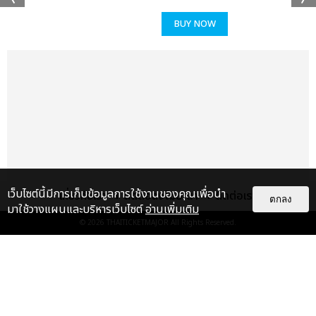
BUY NOW
เว็บไซต์นี้มีการเก็บข้อมูลการใช้งานของคุณเพื่อนำ
เกี่ยวกับเรา
ติดต่อลงโฆษณา
ติดต่อเรา
ตกลง
มาใช้วางแผนและบริหารเว็บไซต์
อ่านเพิ่มเติม
© 2026
THAITICKETMAJOR
All Rights Reserved.
เรื่อง
แนะนำ
"แค่คิดว่าจะได้เจอกันก็รู้สึกตื่นเต้น
แล้วครับ" "อนยู" SHINEE อ้อนแ...