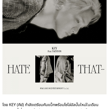
โดย KEY (คีย์) กำลังเตรียมคัมแบ็กพร้อมโซโล่อัลบั้มใหม่ในเดือน