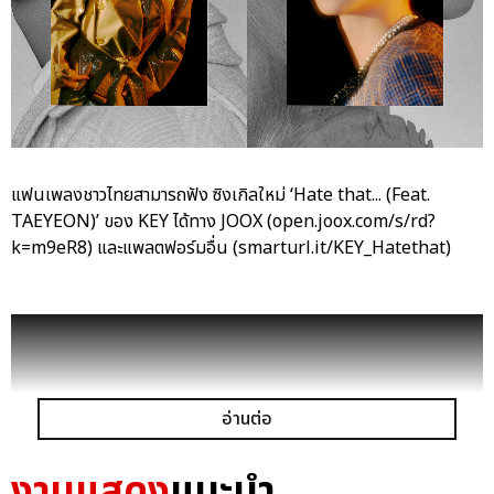
แฟนเพลงชาวไทยสามารถฟัง ซิงเกิลใหม่ ‘Hate that... (Feat.
TAEYEON)’ ของ KEY ได้ทาง JOOX (open.joox.com/s/rd?
k=m9eR8) และแพลตฟอร์มอื่น (smarturl.it/KEY_Hatethat)
อ่านต่อ
งานแสดง
แนะนำ