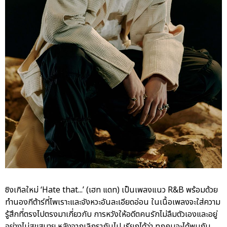
ซิงเกิลใหม่ ‘Hate that...’ (เฮท แดท) เป็นเพลงแนว R&B พร้อมด้วย
ทำนองกีต้าร์ที่ไพเราะและจังหวะอันละเอียดอ่อน ในเนื้อเพลงจะใส่ความ
รู้สึกที่ตรงไปตรงมาเกี่ยวกับ การหวังให้อดีตคนรักไม่ลืมตัวเองและอยู่
อย่างไม่สุขสบาย หลังจากเลิกรากันไป เรียกได้ว่า ทุกคนจะได้พบกับ