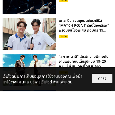
บันเทิง
เตโช-ปิง ชวนดูแมตซ์แรกซีรีส์
“MATCH POINT รักนี้ต้องเสิร์ฟ”
พร้อมชมโชว์พิเศษ กดบัตร 19...
บันเทิง
“สกาย-นานิ” เสิร์ฟความพิเศษกับ
งานแฟนคอนเต็มรูปแบบ 19-20
ก.ย.นี้ ที่ ธันเดอร์โดม เมืองท...
บันเทิง
เว็บไซต์นี้มีการเก็บข้อมูลการใช้งานของคุณเพื่อนำ
ตกลง
มาใช้วางแผนและบริหารเว็บไซต์
อ่านเพิ่มเติม
เก็บตกภาพ NATORI กลับมาครั้งนี้
ยิ่งใหญ่กว่าเดิม ระเบิดความมันส์สุด
เร้าใจใน NATORI ONE-...
บันเทิง
: 5