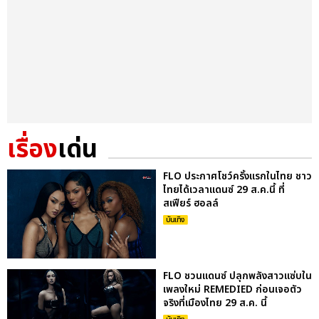
เรื่อง
เด่น
FLO ประกาศโชว์ครั้งแรกในไทย ชาว
ไทยได้เวลาแดนซ์ 29 ส.ค.นี้ ที่
สเฟียร์ ฮอลล์
บันเทิง
FLO ชวนแดนซ์ ปลุกพลังสาวแซ่บใน
เพลงใหม่ REMEDIED ก่อนเจอตัว
จริงที่เมืองไทย 29 ส.ค. นี้