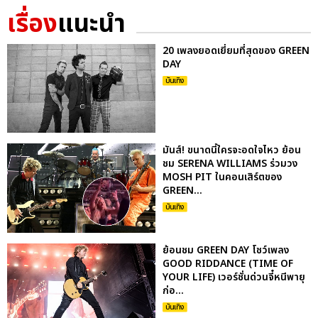
เรื่อง
แนะนำ
20 เพลงยอดเยี่ยมที่สุดของ GREEN
DAY
บันเทิง
มันส์! ขนาดนี้ใครจะอดใจไหว ย้อน
ชม SERENA WILLIAMS ร่วมวง
MOSH PIT ในคอนเสิร์ตของ
GREEN...
บันเทิง
ย้อนชม GREEN DAY โชว์เพลง
GOOD RIDDANCE (TIME OF
YOUR LIFE) เวอร์ชั่นด่วนจี๋หนีพายุ
ก่อ...
บันเทิง