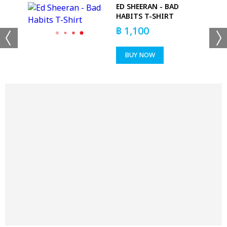
ED SHEERAN - BAD
ACK
HABITS T-SHIRT
IRT
฿
1,100
BUY NOW