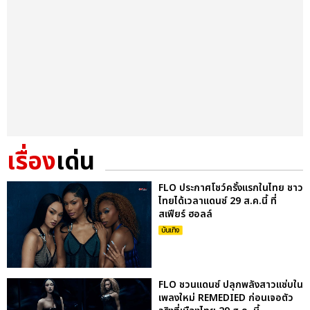
เรื่อง
เด่น
FLO ประกาศโชว์ครั้งแรกในไทย ชาว
ไทยได้เวลาแดนซ์ 29 ส.ค.นี้ ที่
สเฟียร์ ฮอลล์
บันเทิง
FLO ชวนแดนซ์ ปลุกพลังสาวแซ่บใน
เพลงใหม่ REMEDIED ก่อนเจอตัว