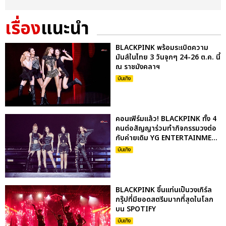
เรื่อง
แนะนำ
BLACKPINK พร้อมระเบิดความ
มันส์ในไทย 3 วันจุกๆ 24-26 ต.ค. นี้
ณ ราชมังคลาฯ
บันเทิง
คอนเฟิร์มแล้ว! BLACKPINK ทั้ง 4
คนต่อสัญญาร่วมทำกิจกรรมวงต่อ
กับค่ายเดิม YG ENTERTAINME...
บันเทิง
BLACKPINK ขึ้นแท่นเป็นวงเกิร์ล
กรุ๊ปที่มียอดสตรีมมากที่สุดในโลก
บน SPOTIFY
บันเทิง