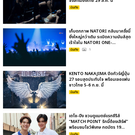
จริงที่เมืองไทย 29 ส.ค. นี้
บันเทิง
เก็บตกภาพ NATORI กลับมาครั้งนี้
ยิ่งใหญ่กว่าเดิม ระเบิดความมันส์สุด
เร้าใจใน NATORI ONE-...
บันเทิง
: 5
KENTO NAKAJIMA ปิดทัวร์ญี่ปุ่น
27 รอบสุดประทับใจ พร้อมเจอแฟน
ชาวไทย 5-6 ก.ย. นี้
บันเทิง
เตโช-ปิง ชวนดูแมตซ์แรกซีรีส์
“MATCH POINT รักนี้ต้องเสิร์ฟ”
พร้อมชมโชว์พิเศษ กดบัตร 19...
บันเทิง