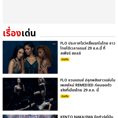
เรื่อง
เด่น
FLO ประกาศโชว์ครั้งแรกในไทย ชาว
ไทยได้เวลาแดนซ์ 29 ส.ค.นี้ ที่
สเฟียร์ ฮอลล์
บันเทิง
FLO ชวนแดนซ์ ปลุกพลังสาวแซ่บใน
เพลงใหม่ REMEDIED ก่อนเจอตัว
จริงที่เมืองไทย 29 ส.ค. นี้
บันเทิง
KENTO NAKAJIMA ปิดทัวร์ญี่ปุ่น