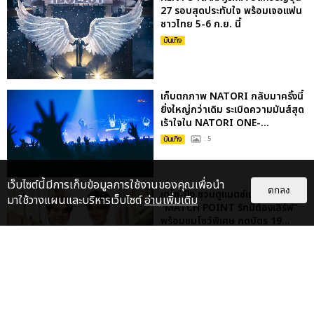
27 รอบสุดประทับใจ พร้อมเจอแฟน
ชาวไทย 5-6 ก.ย. นี้
บันเทิง
เก็บตกภาพ NATORI กลับมาครั้งนี้
ยิ่งใหญ่กว่าเดิม ระเบิดความมันส์สุด
เร้าใจใน NATORI ONE-...
บันเทิง
: 5
เว็บไซต์นี้มีการเก็บข้อมูลการใช้งานของคุณเพื่อนำ
ตกลง
เตโช-ปิง ชวนดูแมตซ์แรกซีรีส์
มาใช้วางแผนและบริหารเว็บไซต์
อ่านเพิ่มเติม
“MATCH POINT รักนี้ต้องเสิร์ฟ”
พร้อมชมโชว์พิเศษ กดบัตร 19...
บันเทิง