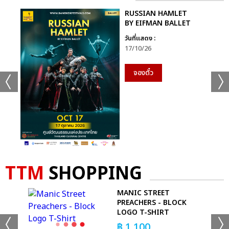
RUSSIAN HAMLET
BY EIFMAN BALLET
วันที่แสดง :
17/10/26
จองตั๋ว
TTM
SHOPPING
MANIC STREET
R
PREACHERS - BLOCK
LOGO T-SHIRT
฿
1,100