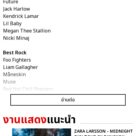
Future
Jack Harlow
Kendrick Lamar
Lil Baby
Megan Thee Stallion
Nicki Minaj
Best Rock
Foo Fighters
Liam Gallagher
Måneskin
Muse
Red Hot Chili Peppers
The Killers
อ่านต่อ
Best Alternative
งานแสดง
แนะนำ
Gorillaz
Imagine Dragons
ZARA LARSSON - MIDNIGHT
Panic! At The Disco