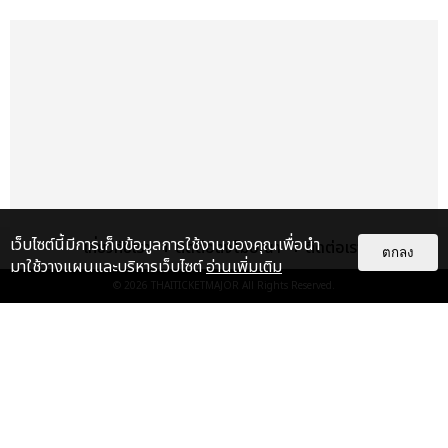
Version)”
Video For Good
Ed Sheeran ft. Lil Baby - “2step”
Kendrick Lamar - “The Heart Part 5”
Latto - “P*ssy”
Lizzo - “About Damn Time”
Sam Smith ft. Kim Petras - “Unholy”
Stromae - “Fils de joie”
เว็บไซต์นี้มีการเก็บข้อมูลการใช้งานของคุณเพื่อนำ
เกี่ยวกับเรา
ติดต่อลงโฆษณา
ติดต่อเรา
ตกลง
Biggest Fans
มาใช้วางแผนและบริหารเว็บไซต์
อ่านเพิ่มเติม
Blackpink
© 2026
THAITICKETMAJOR
All Rights Reserved.
BTS
เรื่อง
แนะนำ
Harry Styles
Lady Gaga
BLACKPINK พร้อมระเบิดความ
Nicki Minaj
มันส์ในไทย 3 วันจุกๆ 24-26 ต.ค. นี้
Taylor Swift
ณ ราชมังคลาฯ
บันเทิง