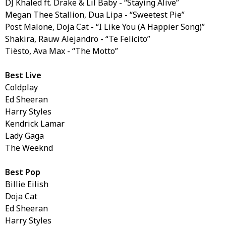
DJ Khaled ft. Drake & Lil Baby - “Staying Alive”
Megan Thee Stallion, Dua Lipa - “Sweetest Pie”
Post Malone, Doja Cat - “I Like You (A Happier Song)”
Shakira, Rauw Alejandro - “Te Felicito”
Tiësto, Ava Max - “The Motto”
Best Live
Coldplay
Ed Sheeran
Harry Styles
Kendrick Lamar
Lady Gaga
The Weeknd
Best Pop
Billie Eilish
Doja Cat
Ed Sheeran
Harry Styles