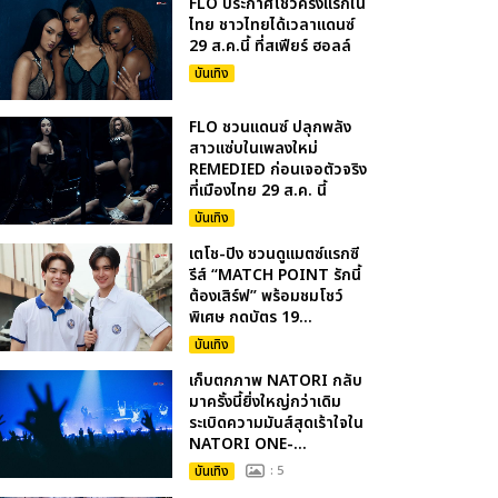
FLO ประกาศโชว์ครั้งแรกใน
ไทย ชาวไทยได้เวลาแดนซ์
29 ส.ค.นี้ ที่สเฟียร์ ฮอลล์
บันเทิง
FLO ชวนแดนซ์ ปลุกพลัง
สาวแซ่บในเพลงใหม่
REMEDIED ก่อนเจอตัวจริง
ที่เมืองไทย 29 ส.ค. นี้
บันเทิง
เตโช-ปิง ชวนดูแมตซ์แรกซี
รีส์ “MATCH POINT รักนี้
ต้องเสิร์ฟ” พร้อมชมโชว์
พิเศษ กดบัตร 19...
บันเทิง
เก็บตกภาพ NATORI กลับ
มาครั้งนี้ยิ่งใหญ่กว่าเดิม
ระเบิดความมันส์สุดเร้าใจใน
NATORI ONE-...
บันเทิง
: 5