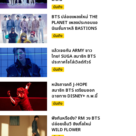
บันเทิง
BTS ปล่อยเพลงใหม่ THE
PLANET เพลงประกอบแอ
นิเมชั่นกาหลี BASTIONS
บันเทิง
แล้วเจอกัน ARMY ชาว
ไทย! SUGA สมาชิก BTS
ประกาศโซโล่เวิลด์ทัวร์
บันเทิง
หนังสารคดี J-HOPE
สมาชิก BTS เตรียมออก
ฉายทาง DISNEY+ ก.พ.นี้
บันเทิง
ฟังกันหรือยัง? RM วง BTS
ปล่อยเอ็มวี ซิงเกิ้ลใหม่
WILD FLOWER